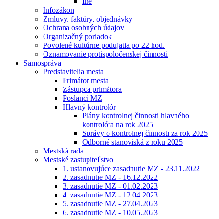
Iné
Infozákon
Zmluvy, faktúry, objednávky
Ochrana osobných údajov
Organizačný poriadok
Povolené kultúrne podujatia po 22 hod.
Oznamovanie protispoločenskej činnosti
Samospráva
Predstavitelia mesta
Primátor mesta
Zástupca primátora
Poslanci MZ
Hlavný kontrolór
Plány kontrolnej činnosti hlavného
kontrolóra na rok 2025
Správy o kontrolnej činnosti za rok 2025
Odborné stanoviská z roku 2025
Mestská rada
Mestské zastupiteľstvo
1. ustanovujúce zasadnutie MZ - 23.11.2022
2. zasadnutie MZ - 16.12.2022
3. zasadnutie MZ - 01.02.2023
4. zasadnutie MZ - 12.04.2023
5. zasadnutie MZ - 27.04.2023
6. zasadnutie MZ - 10.05.2023