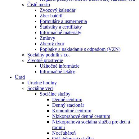
Čisté mesto
Zvozový kalendár
Zber batérií
Formuláre a usmernenia
Štatistiky a certifikáty
Informačné materiály
Zmluvy
Zberný dvor
Poplatky a nakladanie s odpadom (VZN)
Sociálny podnik s.r.o.
Životné prostredie
Užitočné informácie
Informačné letáky
Úrad
Úradné hodiny
Sociálne veci
Sociálne služby
Denné centrum
Denný stacionár
Komunitné centrum
Nízkoprahové denné centrum
Nízkoprahová sociálna služba pre deti a
rodinu
Nocľaháreň
Odľahčovacia služba