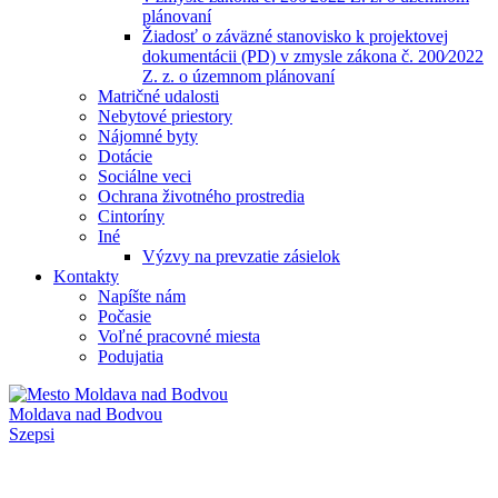
plánovaní
Žiadosť o záväzné stanovisko k projektovej
dokumentácii (PD) v zmysle zákona č. 200⁄2022
Z. z. o územnom plánovaní
Matričné udalosti
Nebytové priestory
Nájomné byty
Dotácie
Sociálne veci
Ochrana životného prostredia
Cintoríny
Iné
Výzvy na prevzatie zásielok
Kontakty
Napíšte nám
Počasie
Voľné pracovné miesta
Podujatia
Moldava nad Bodvou
Szepsi