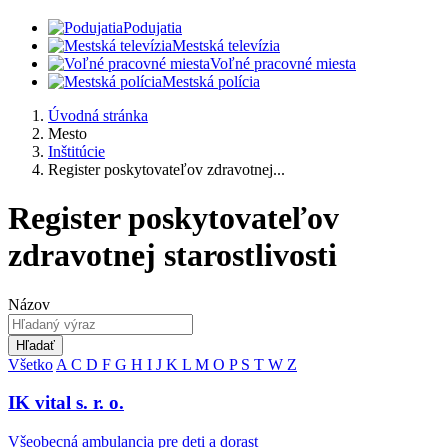
Podujatia
Mestská televízia
Voľné pracovné miesta
Mestská polícia
Úvodná stránka
Mesto
Inštitúcie
Register poskytovateľov zdravotnej...
Register poskytovateľov
zdravotnej starostlivosti
Názov
Hľadať
Všetko
A
C
D
F
G
H
I
J
K
L
M
O
P
S
T
W
Z
IK vital s. r. o.
Všeobecná ambulancia pre deti a dorast