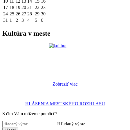
10
11
12
13
14
15
16
17
18
19
20
21
22
23
24
25
26
27
28
29
30
31
1
2
3
4
5
6
Kultúra v meste
Zobraziť viac
HLÁSENIA MESTSKÉHO ROZHLASU
S čím Vám môžeme pomôcť?
Hľadaný výraz