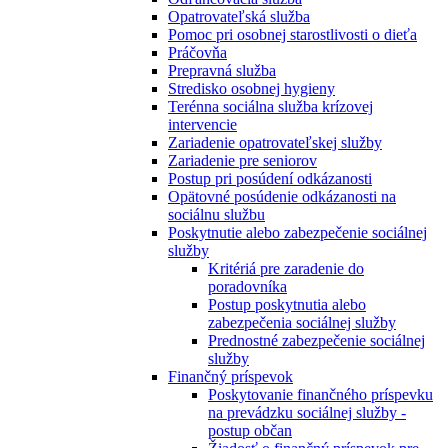
Opatrovateľská služba
Pomoc pri osobnej starostlivosti o dieťa
Práčovňa
Prepravná služba
Stredisko osobnej hygieny
Terénna sociálna služba krízovej
intervencie
Zariadenie opatrovateľskej služby
Zariadenie pre seniorov
Postup pri posúdení odkázanosti
Opätovné posúdenie odkázanosti na
sociálnu službu
Poskytnutie alebo zabezpečenie sociálnej
služby
Kritériá pre zaradenie do
poradovníka
Postup poskytnutia alebo
zabezpečenia sociálnej služby
Prednostné zabezpečenie sociálnej
služby
Finančný príspevok
Poskytovanie finančného príspevku
na prevádzku sociálnej služby -
postup občan