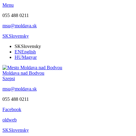
Menu
055 488 0211
msu@moldava.sk
SK
Slovensky
SK
Slovensky
EN
English
HU
Magyar
Moldava nad Bodvou
Szepsi
msu@moldava.sk
055 488 0211
Facebook
oldweb
SK
Slovensky