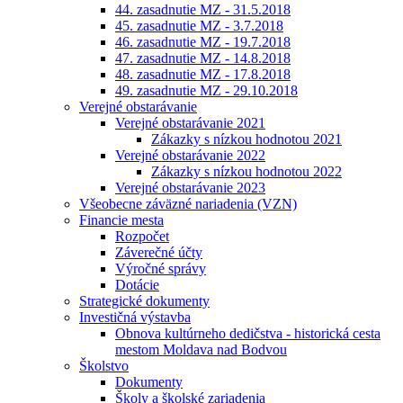
44. zasadnutie MZ - 31.5.2018
45. zasadnutie MZ - 3.7.2018
46. zasadnutie MZ - 19.7.2018
47. zasadnutie MZ - 14.8.2018
48. zasadnutie MZ - 17.8.2018
49. zasadnutie MZ - 29.10.2018
Verejné obstarávanie
Verejné obstarávanie 2021
Zákazky s nízkou hodnotou 2021
Verejné obstarávanie 2022
Zákazky s nízkou hodnotou 2022
Verejné obstarávanie 2023
Všeobecne záväzné nariadenia (VZN)
Financie mesta
Rozpočet
Záverečné účty
Výročné správy
Dotácie
Strategické dokumenty
Investičná výstavba
Obnova kultúrneho dedičstva - historická cesta
mestom Moldava nad Bodvou
Školstvo
Dokumenty
Školy a školské zariadenia