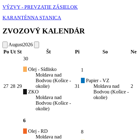
VÝZVY - PREVZATIE ZÁSIELOK
KARANTÉNNA STANICA
ZVOZOVÝ KALENDÁR
August
2026
Po
Ut
St
Št
Pi
So
Ne
30
Olej - Sídlisko
1
Moldava nad
Bodvou (Košice -
Papier - VZ
27
28
29
okolie)
31
Moldava nad
2
ZKO
Bodvou (Košice -
Moldava nad
okolie)
Bodvou (Košice -
okolie)
6
Olej - RD
8
Moldava nad