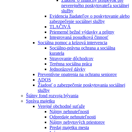
Žiadosť o finančný príspevok pre
neverejného poskytovateľa sociálnej
služby
Evidencia žiadateľov o poskytovanie alebo
zabezpečenie sociálnej služby
TLAČIVÁ
Priemerné bežné výdavky a príjmy
Integrovaná posudková činnosť
Sociálna pomoc a krízová intervencia
Sociálno-právna ochrana a sociálna
kuratela
Stravovanie dôchodcov
Terénna sociálna práca
Jednorázové dávky
Preventívne opatrenia na ochranu seniorov
ADOS
Žiadosť o zabezpečenie poskytovania sociálnej
služby
Štátny fond rozvoja bývania
Správa majetku
Verejné obchodné suťaže
Nájmy nehnuteľnosti
Odpredaje nehnuteľnosti
Nájmy nebytových priestorov
Predaj majetku mesta