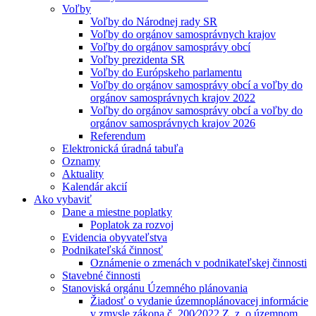
Voľby
Voľby do Národnej rady SR
Voľby do orgánov samosprávnych krajov
Voľby do orgánov samosprávy obcí
Voľby prezidenta SR
Voľby do Európskeho parlamentu
Voľby do orgánov samosprávy obcí a voľby do
orgánov samosprávnych krajov 2022
Voľby do orgánov samosprávy obcí a voľby do
orgánov samosprávnych krajov 2026
Referendum
Elektronická úradná tabuľa
Oznamy
Aktuality
Kalendár akcií
Ako vybaviť
Dane a miestne poplatky
Poplatok za rozvoj
Evidencia obyvateľstva
Podnikateľská činnosť
Oznámenie o zmenách v podnikateľskej činnosti
Stavebné činnosti
Stanoviská orgánu Územného plánovania
Žiadosť o vydanie územnoplánovacej informácie
v zmysle zákona č. 200⁄2022 Z. z. o územnom