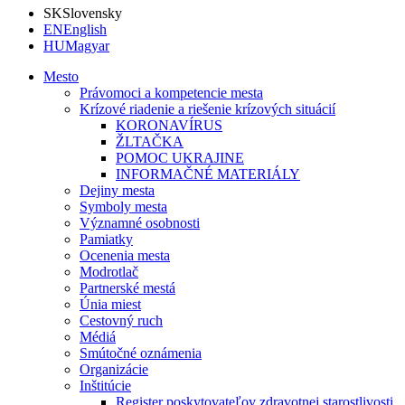
SK
Slovensky
EN
English
HU
Magyar
Mesto
Právomoci a kompetencie mesta
Krízové riadenie a riešenie krízových situácií
KORONAVÍRUS
ŽLTAČKA
POMOC UKRAJINE
INFORMAČNÉ MATERIÁLY
Dejiny mesta
Symboly mesta
Významné osobnosti
Pamiatky
Ocenenia mesta
Modrotlač
Partnerské mestá
Únia miest
Cestovný ruch
Médiá
Smútočné oznámenia
Organizácie
Inštitúcie
Register poskytovateľov zdravotnej starostlivosti