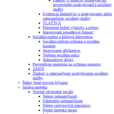
Žiadosť o finančný príspevok pre
neverejného poskytovateľa sociálnej
služby
Evidencia žiadateľov o poskytovanie alebo
zabezpečenie sociálnej služby
TLAČIVÁ
Priemerné bežné výdavky a príjmy
Integrovaná posudková činnosť
Sociálna pomoc a krízová intervencia
Sociálno-právna ochrana a sociálna
kuratela
Stravovanie dôchodcov
Terénna sociálna práca
Jednorázové dávky
Preventívne opatrenia na ochranu seniorov
ADOS
Žiadosť o zabezpečenie poskytovania sociálnej
služby
Štátny fond rozvoja bývania
Správa majetku
Verejné obchodné suťaže
Nájmy nehnuteľnosti
Odpredaje nehnuteľnosti
Nájmy nebytových priestorov
Predaj majetku mesta