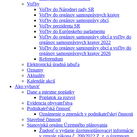
Voľby
Voľby do Národnej rady SR
Voľby do orgánov samosprávnych krajov
Voľby do orgánov samosprávy obcí
Voľby prezidenta SR
Voľby do Európskeho parlamentu
Voľby do orgánov samosprávy obcí a voľby do
orgánov samosprávnych krajov 2022
Voľby do orgánov samosprávy obcí a voľby do
orgánov samosprávnych krajov 2026
Referendum
Elektronická úradná tabuľa
Oznamy
Aktuality
Kalendár akcií
Ako vybaviť
Dane a miestne poplatky
Poplatok za rozvoj
Evidencia obyvateľstva
Podnikateľská činnosť
Oznámenie o zmenách v podnikateľskej činnosti
Stavebné činnosti
Stanoviská orgánu Územného plánovania
Žiadosť o vydanie územnoplánovacej informácie
v zmysle zákona č. 200⁄2022 Z. z. o územnom