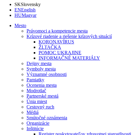
SK
Slovensky
EN
English
HU
Magyar
Mesto
Právomoci a kompetencie mesta
Krízové riadenie a riešenie krízových situácií
KORONAVÍRUS
ŽLTAČKA
POMOC UKRAJINE
INFORMAČNÉ MATERIÁLY
Dejiny mesta
Symboly mesta
Významné osobnosti
Pamiatky
Ocenenia mesta
Modrotlač
Partnerské mestá
Únia miest
Cestovný ruch
Médiá
Smútočné oznámenia
Organizácie
Inštitúcie
Register poskytovateľov zdravotnej starostlivosti