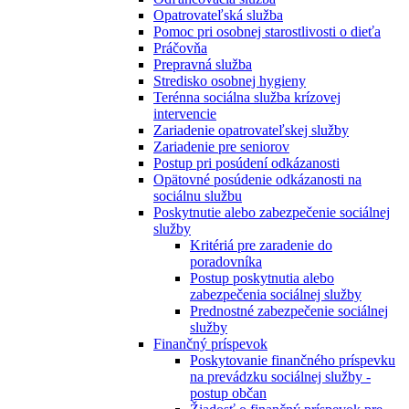
Opatrovateľská služba
Pomoc pri osobnej starostlivosti o dieťa
Práčovňa
Prepravná služba
Stredisko osobnej hygieny
Terénna sociálna služba krízovej
intervencie
Zariadenie opatrovateľskej služby
Zariadenie pre seniorov
Postup pri posúdení odkázanosti
Opätovné posúdenie odkázanosti na
sociálnu službu
Poskytnutie alebo zabezpečenie sociálnej
služby
Kritériá pre zaradenie do
poradovníka
Postup poskytnutia alebo
zabezpečenia sociálnej služby
Prednostné zabezpečenie sociálnej
služby
Finančný príspevok
Poskytovanie finančného príspevku
na prevádzku sociálnej služby -
postup občan