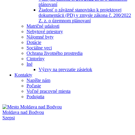
plánovaní
Žiadosť o záväzné stanovisko k projektovej
dokumentácii (PD) v zmysle zákona č. 200⁄2022
Z. z. o územnom plánovaní
Matričné udalosti
Nebytové priestory
Nájomné byty
Dotácie
Sociálne veci
Ochrana životného prostredia
Cintoríny
Iné
Výzvy na prevzatie zásielok
Kontakty
Napíšte nám
Počasie
Voľné pracovné miesta
Podujatia
Moldava nad Bodvou
Szepsi