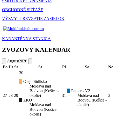
SMÚTOČNÉ OZNÁMENIA
OBCHODNÉ SÚŤAŽE
VÝZVY - PREVZATIE ZÁSIELOK
KARANTÉNNA STANICA
ZVOZOVÝ KALENDÁR
August
2026
Po
Ut
St
Št
Pi
So
Ne
30
Olej - Sídlisko
1
Moldava nad
Bodvou (Košice -
Papier - VZ
27
28
29
okolie)
31
Moldava nad
2
ZKO
Bodvou (Košice -
Moldava nad
okolie)
Bodvou (Košice -
okolie)