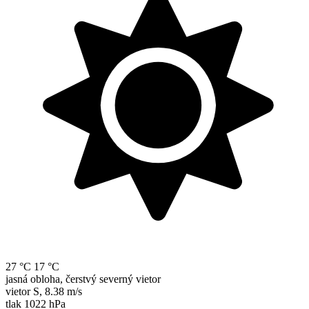
27 °C
17 °C
jasná obloha, čerstvý severný vietor
vietor
S
,
8.38 m/s
tlak
1022 hPa