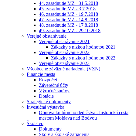
44. zasadnutie MZ - 31.5.2018
45. zasadnutie MZ - 3.7.2018
46. zasadnutie MZ - 19.7.2018
47. zasadnutie MZ - 14.8.2018
48. zasadnutie MZ - 17.8.2018
49. zasadnutie MZ - 29.10.2018
Verejné obstarávanie
Verejné obstarávanie 2021
Zákazky s nízkou hodnotou 2021
Verejné obstarávanie 2022
Zákazky s nízkou hodnotou 2022
Verejné obstarávanie 2023
Všeobecne záväzné nariadenia (VZN)
Financie mesta
Rozpočet
Záverečné účty
Výročné správy
Dotácie
Strategické dokumenty
Investičná výstavba
Obnova kultúrneho dedičstva - historická cesta
mestom Moldava nad Bodvou
Školstvo
Dokumenty
Školy a školské zariadenia