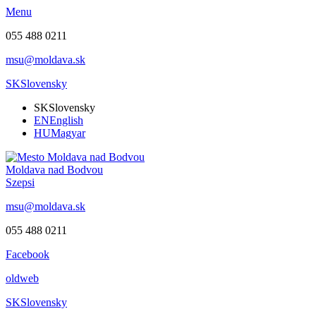
Menu
055 488 0211
msu@moldava.sk
SK
Slovensky
SK
Slovensky
EN
English
HU
Magyar
Moldava nad Bodvou
Szepsi
msu@moldava.sk
055 488 0211
Facebook
oldweb
SK
Slovensky