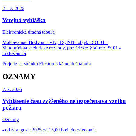
21. 7.
2026
Verejná vyhláška
Elektronická úradná tabuľa
Moldava nad Bodvou – VN, TS, NN“ objekt: SO 01 –
Silnoprúdové elektrické rozvody, prevádzkový súbor: PS 01 -
Trafostanica
Prejdite na stránku Elektronická úradná tabuľa
OZNAMY
7. 8.
2026
Vyhlásenie času zvýšeného nebezpečenstva vzniku
požiaru
Oznamy
- od 6. augusta 2025 od 15,00 hod. do odvolania