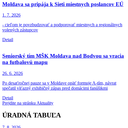
Moldava sa pripája k Sieti miestnych poslancov EÚ
1. 7.
2026
- cieľom je povzbudzovať a podporovať miestnych a regionálnych
volených zástupcov
Detail
Seniorský tím MŠK Moldava nad Bodvou sa vracia
na futbalovú mapu
26. 6.
2026
Po desaťročnej pauze sa v Moldave opäť formuje A-tím, návrat
spečatil víťazný exhibičný zápas pred domácimi fanúšikmi
Detail
Prejdite na stránku Aktuality
ÚRADNÁ TABUĽA
7. 8.
2026