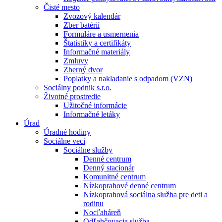
Čisté mesto
Zvozový kalendár
Zber batérií
Formuláre a usmernenia
Štatistiky a certifikáty
Informačné materiály
Zmluvy
Zberný dvor
Poplatky a nakladanie s odpadom (VZN)
Sociálny podnik s.r.o.
Životné prostredie
Užitočné informácie
Informačné letáky
Úrad
Úradné hodiny
Sociálne veci
Sociálne služby
Denné centrum
Denný stacionár
Komunitné centrum
Nízkoprahové denné centrum
Nízkoprahová sociálna služba pre deti a
rodinu
Nocľaháreň
Odľahčovacia služba