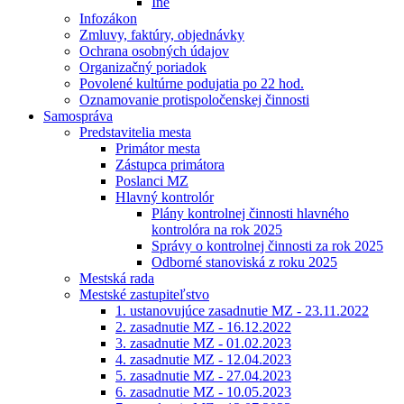
Iné
Infozákon
Zmluvy, faktúry, objednávky
Ochrana osobných údajov
Organizačný poriadok
Povolené kultúrne podujatia po 22 hod.
Oznamovanie protispoločenskej činnosti
Samospráva
Predstavitelia mesta
Primátor mesta
Zástupca primátora
Poslanci MZ
Hlavný kontrolór
Plány kontrolnej činnosti hlavného
kontrolóra na rok 2025
Správy o kontrolnej činnosti za rok 2025
Odborné stanoviská z roku 2025
Mestská rada
Mestské zastupiteľstvo
1. ustanovujúce zasadnutie MZ - 23.11.2022
2. zasadnutie MZ - 16.12.2022
3. zasadnutie MZ - 01.02.2023
4. zasadnutie MZ - 12.04.2023
5. zasadnutie MZ - 27.04.2023
6. zasadnutie MZ - 10.05.2023