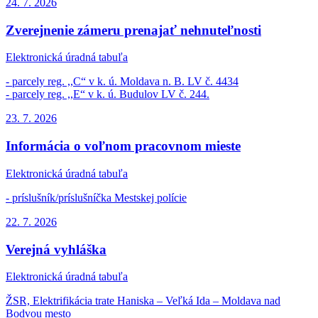
24. 7.
2026
Zverejnenie zámeru prenajať nehnuteľnosti
Elektronická úradná tabuľa
- parcely reg. ,,C“ v k. ú. Moldava n. B. LV č. 4434
- parcely reg. ,,E“ v k. ú. Budulov LV č. 244.
23. 7.
2026
Informácia o voľnom pracovnom mieste
Elektronická úradná tabuľa
- príslušník/príslušníčka Mestskej polície
22. 7.
2026
Verejná vyhláška
Elektronická úradná tabuľa
ŽSR, Elektrifikácia trate Haniska – Veľká Ida – Moldava nad
Bodvou mesto