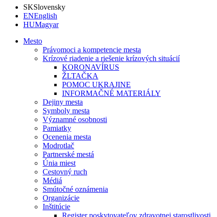
SK
Slovensky
EN
English
HU
Magyar
Mesto
Právomoci a kompetencie mesta
Krízové riadenie a riešenie krízových situácií
KORONAVÍRUS
ŽLTAČKA
POMOC UKRAJINE
INFORMAČNÉ MATERIÁLY
Dejiny mesta
Symboly mesta
Významné osobnosti
Pamiatky
Ocenenia mesta
Modrotlač
Partnerské mestá
Únia miest
Cestovný ruch
Médiá
Smútočné oznámenia
Organizácie
Inštitúcie
Register poskytovateľov zdravotnej starostlivosti