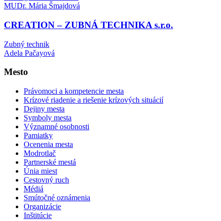
MUDr. Mária Šmajdová
CREATION – ZUBNÁ TECHNIKA s.r.o.
Zubný technik
Adela Pačayová
Mesto
Právomoci a kompetencie mesta
Krízové riadenie a riešenie krízových situácií
Dejiny mesta
Symboly mesta
Významné osobnosti
Pamiatky
Ocenenia mesta
Modrotlač
Partnerské mestá
Únia miest
Cestovný ruch
Médiá
Smútočné oznámenia
Organizácie
Inštitúcie