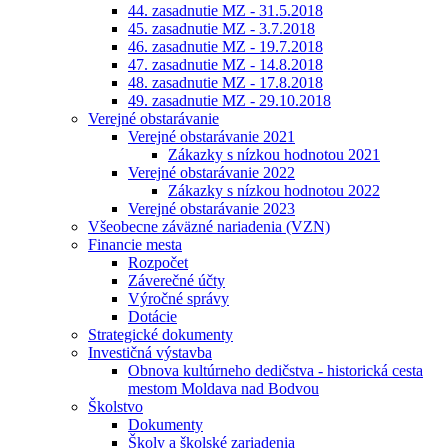
44. zasadnutie MZ - 31.5.2018
45. zasadnutie MZ - 3.7.2018
46. zasadnutie MZ - 19.7.2018
47. zasadnutie MZ - 14.8.2018
48. zasadnutie MZ - 17.8.2018
49. zasadnutie MZ - 29.10.2018
Verejné obstarávanie
Verejné obstarávanie 2021
Zákazky s nízkou hodnotou 2021
Verejné obstarávanie 2022
Zákazky s nízkou hodnotou 2022
Verejné obstarávanie 2023
Všeobecne záväzné nariadenia (VZN)
Financie mesta
Rozpočet
Záverečné účty
Výročné správy
Dotácie
Strategické dokumenty
Investičná výstavba
Obnova kultúrneho dedičstva - historická cesta
mestom Moldava nad Bodvou
Školstvo
Dokumenty
Školy a školské zariadenia