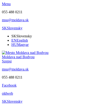
Menu
055 488 0211
msu@moldava.sk
SK
Slovensky
SK
Slovensky
EN
English
HU
Magyar
Moldava nad Bodvou
Szepsi
msu@moldava.sk
055 488 0211
Facebook
oldweb
SK
Slovensky