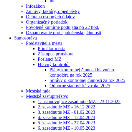
Iné
Infozákon
Zmluvy, faktúry, objednávky
Ochrana osobných údajov
Organizačný poriadok
Povolené kultúrne podujatia po 22 hod.
Oznamovanie protispoločenskej činnosti
Samospráva
Predstavitelia mesta
Primátor mesta
Zástupca primátora
Poslanci MZ
Hlavný kontrolór
Plány kontrolnej činnosti hlavného
kontrolóra na rok 2025
Správy o kontrolnej činnosti za rok 2025
Odborné stanoviská z roku 2025
Mestská rada
Mestské zastupiteľstvo
1. ustanovujúce zasadnutie MZ - 23.11.2022
2. zasadnutie MZ - 16.12.2022
3. zasadnutie MZ - 01.02.2023
4. zasadnutie MZ - 12.04.2023
5. zasadnutie MZ - 27.04.2023
6. zasadnutie MZ - 10.05.2023