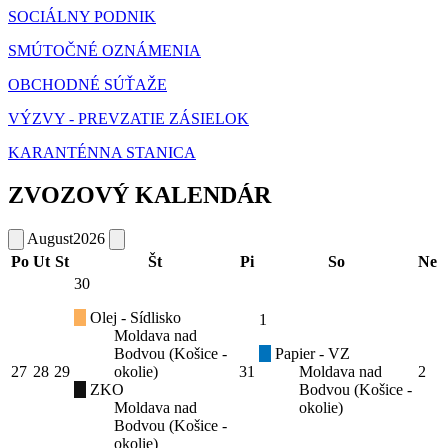
SOCIÁLNY PODNIK
SMÚTOČNÉ OZNÁMENIA
OBCHODNÉ SÚŤAŽE
VÝZVY - PREVZATIE ZÁSIELOK
KARANTÉNNA STANICA
ZVOZOVÝ KALENDÁR
August
2026
Po
Ut
St
Št
Pi
So
Ne
30
Olej - Sídlisko
1
Moldava nad
Bodvou (Košice -
Papier - VZ
27
28
29
okolie)
31
Moldava nad
2
ZKO
Bodvou (Košice -
Moldava nad
okolie)
Bodvou (Košice -
okolie)