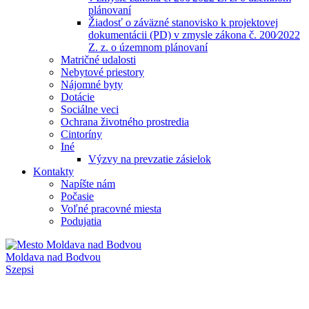
plánovaní
Žiadosť o záväzné stanovisko k projektovej
dokumentácii (PD) v zmysle zákona č. 200⁄2022
Z. z. o územnom plánovaní
Matričné udalosti
Nebytové priestory
Nájomné byty
Dotácie
Sociálne veci
Ochrana životného prostredia
Cintoríny
Iné
Výzvy na prevzatie zásielok
Kontakty
Napíšte nám
Počasie
Voľné pracovné miesta
Podujatia
Moldava nad Bodvou
Szepsi