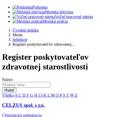
Podujatia
Mestská televízia
Voľné pracovné miesta
Mestská polícia
Úvodná stránka
Mesto
Inštitúcie
Register poskytovateľov zdravotnej...
Register poskytovateľov
zdravotnej starostlivosti
Názov
Hľadať
Všetko
A
C
D
F
G
H
I
J
K
L
M
O
P
S
T
W
Z
CELZUS spol. s r.o.
Chirurgická ambulancia