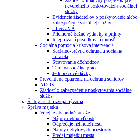
Žiadosť o finančný príspevok pre
neverejného poskytovateľa sociálnej
služby
Evidencia žiadateľov o poskytovanie alebo
zabezpečenie sociálnej služby
TLAČIVÁ
Priemerné bežné výdavky a príjmy
Integrovaná posudková činnosť
Sociálna pomoc a krízová intervencia
Sociálno-právna ochrana a sociálna
kuratela
Stravovanie dôchodcov
Terénna sociálna práca
Jednorázové dávky
Preventívne opatrenia na ochranu seniorov
ADOS
Žiadosť o zabezpečenie poskytovania sociálnej
služby
Štátny fond rozvoja bývania
Správa majetku
Verejné obchodné suťaže
Nájmy nehnuteľnosti
Odpredaje nehnuteľnosti
Nájmy nebytových priestorov
Predaj majetku mesta