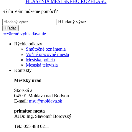
HLÁSENIA MESTSKÉHO ROZHLASU
S čím Vám môžeme pomôcť?
Hľadaný výraz
Hľadať
rozšírené vyhľadávanie
Rýchle odkazy
Smútočné oznámenia
Voľné pracovné miesta
Mestská polícia
Mestská televízia
Kontakty
Mestský úrad
Školská 2
045 01 Moldava nad Bodvou
E-mail:
msu@moldava.sk
primátor mesta
JUDr. Ing. Slavomír Borovský
Tel.: 055 488 0211