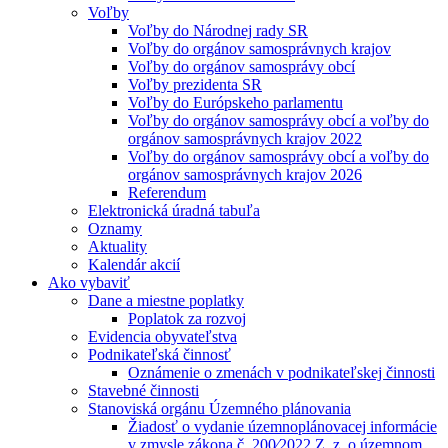
Voľby
Voľby do Národnej rady SR
Voľby do orgánov samosprávnych krajov
Voľby do orgánov samosprávy obcí
Voľby prezidenta SR
Voľby do Európskeho parlamentu
Voľby do orgánov samosprávy obcí a voľby do
orgánov samosprávnych krajov 2022
Voľby do orgánov samosprávy obcí a voľby do
orgánov samosprávnych krajov 2026
Referendum
Elektronická úradná tabuľa
Oznamy
Aktuality
Kalendár akcií
Ako vybaviť
Dane a miestne poplatky
Poplatok za rozvoj
Evidencia obyvateľstva
Podnikateľská činnosť
Oznámenie o zmenách v podnikateľskej činnosti
Stavebné činnosti
Stanoviská orgánu Územného plánovania
Žiadosť o vydanie územnoplánovacej informácie
v zmysle zákona č. 200⁄2022 Z. z. o územnom