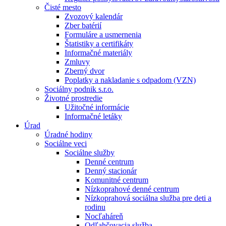
Čisté mesto
Zvozový kalendár
Zber batérií
Formuláre a usmernenia
Štatistiky a certifikáty
Informačné materiály
Zmluvy
Zberný dvor
Poplatky a nakladanie s odpadom (VZN)
Sociálny podnik s.r.o.
Životné prostredie
Užitočné informácie
Informačné letáky
Úrad
Úradné hodiny
Sociálne veci
Sociálne služby
Denné centrum
Denný stacionár
Komunitné centrum
Nízkoprahové denné centrum
Nízkoprahová sociálna služba pre deti a
rodinu
Nocľaháreň
Odľahčovacia služba