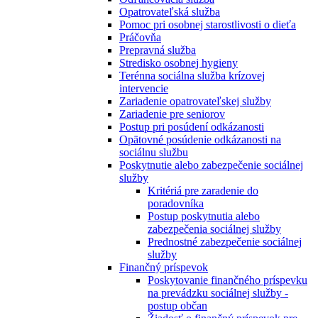
Opatrovateľská služba
Pomoc pri osobnej starostlivosti o dieťa
Práčovňa
Prepravná služba
Stredisko osobnej hygieny
Terénna sociálna služba krízovej
intervencie
Zariadenie opatrovateľskej služby
Zariadenie pre seniorov
Postup pri posúdení odkázanosti
Opätovné posúdenie odkázanosti na
sociálnu službu
Poskytnutie alebo zabezpečenie sociálnej
služby
Kritériá pre zaradenie do
poradovníka
Postup poskytnutia alebo
zabezpečenia sociálnej služby
Prednostné zabezpečenie sociálnej
služby
Finančný príspevok
Poskytovanie finančného príspevku
na prevádzku sociálnej služby -
postup občan