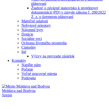
plánovaní
Žiadosť o záväzné stanovisko k projektovej
dokumentácii (PD) v zmysle zákona č. 200⁄2022
Z. z. o územnom plánovaní
Matričné udalosti
Nebytové priestory
Nájomné byty
Dotácie
Sociálne veci
Ochrana životného prostredia
Cintoríny
Iné
Výzvy na prevzatie zásielok
Kontakty
Napíšte nám
Počasie
Voľné pracovné miesta
Podujatia
Moldava nad Bodvou
Szepsi