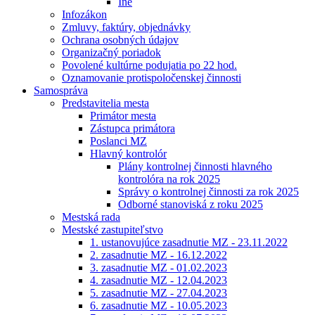
Iné
Infozákon
Zmluvy, faktúry, objednávky
Ochrana osobných údajov
Organizačný poriadok
Povolené kultúrne podujatia po 22 hod.
Oznamovanie protispoločenskej činnosti
Samospráva
Predstavitelia mesta
Primátor mesta
Zástupca primátora
Poslanci MZ
Hlavný kontrolór
Plány kontrolnej činnosti hlavného
kontrolóra na rok 2025
Správy o kontrolnej činnosti za rok 2025
Odborné stanoviská z roku 2025
Mestská rada
Mestské zastupiteľstvo
1. ustanovujúce zasadnutie MZ - 23.11.2022
2. zasadnutie MZ - 16.12.2022
3. zasadnutie MZ - 01.02.2023
4. zasadnutie MZ - 12.04.2023
5. zasadnutie MZ - 27.04.2023
6. zasadnutie MZ - 10.05.2023