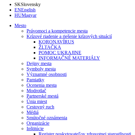
SK
Slovensky
EN
English
HU
Magyar
Mesto
Právomoci a kompetencie mesta
Krízové riadenie a riešenie krízových situácií
KORONAVÍRUS
ŽLTAČKA
POMOC UKRAJINE
INFORMAČNÉ MATERIÁLY
Dejiny mesta
Symboly mesta
Významné osobnosti
Pamiatky
Ocenenia mesta
Modrotlač
Partnerské mestá
Únia miest
Cestovný ruch
Médiá
Smútočné oznámenia
Organizácie
Inštitúcie
Register poskytovateľov zdravotnej starostlivosti