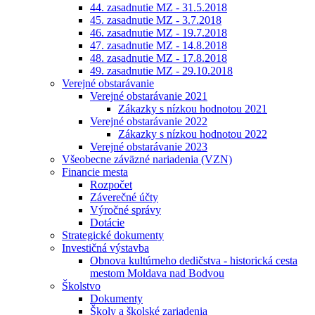
44. zasadnutie MZ - 31.5.2018
45. zasadnutie MZ - 3.7.2018
46. zasadnutie MZ - 19.7.2018
47. zasadnutie MZ - 14.8.2018
48. zasadnutie MZ - 17.8.2018
49. zasadnutie MZ - 29.10.2018
Verejné obstarávanie
Verejné obstarávanie 2021
Zákazky s nízkou hodnotou 2021
Verejné obstarávanie 2022
Zákazky s nízkou hodnotou 2022
Verejné obstarávanie 2023
Všeobecne záväzné nariadenia (VZN)
Financie mesta
Rozpočet
Záverečné účty
Výročné správy
Dotácie
Strategické dokumenty
Investičná výstavba
Obnova kultúrneho dedičstva - historická cesta
mestom Moldava nad Bodvou
Školstvo
Dokumenty
Školy a školské zariadenia