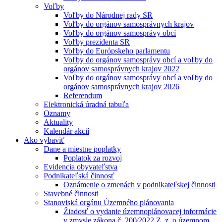
Voľby
Voľby do Národnej rady SR
Voľby do orgánov samosprávnych krajov
Voľby do orgánov samosprávy obcí
Voľby prezidenta SR
Voľby do Európskeho parlamentu
Voľby do orgánov samosprávy obcí a voľby do
orgánov samosprávnych krajov 2022
Voľby do orgánov samosprávy obcí a voľby do
orgánov samosprávnych krajov 2026
Referendum
Elektronická úradná tabuľa
Oznamy
Aktuality
Kalendár akcií
Ako vybaviť
Dane a miestne poplatky
Poplatok za rozvoj
Evidencia obyvateľstva
Podnikateľská činnosť
Oznámenie o zmenách v podnikateľskej činnosti
Stavebné činnosti
Stanoviská orgánu Územného plánovania
Žiadosť o vydanie územnoplánovacej informácie
v zmysle zákona č. 200⁄2022 Z. z. o územnom