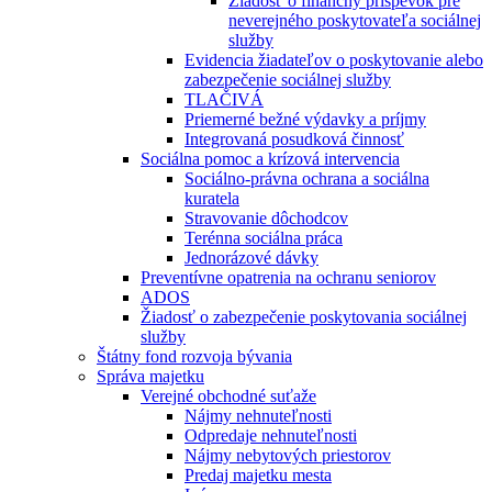
Žiadosť o finančný príspevok pre
neverejného poskytovateľa sociálnej
služby
Evidencia žiadateľov o poskytovanie alebo
zabezpečenie sociálnej služby
TLAČIVÁ
Priemerné bežné výdavky a príjmy
Integrovaná posudková činnosť
Sociálna pomoc a krízová intervencia
Sociálno-právna ochrana a sociálna
kuratela
Stravovanie dôchodcov
Terénna sociálna práca
Jednorázové dávky
Preventívne opatrenia na ochranu seniorov
ADOS
Žiadosť o zabezpečenie poskytovania sociálnej
služby
Štátny fond rozvoja bývania
Správa majetku
Verejné obchodné suťaže
Nájmy nehnuteľnosti
Odpredaje nehnuteľnosti
Nájmy nebytových priestorov
Predaj majetku mesta