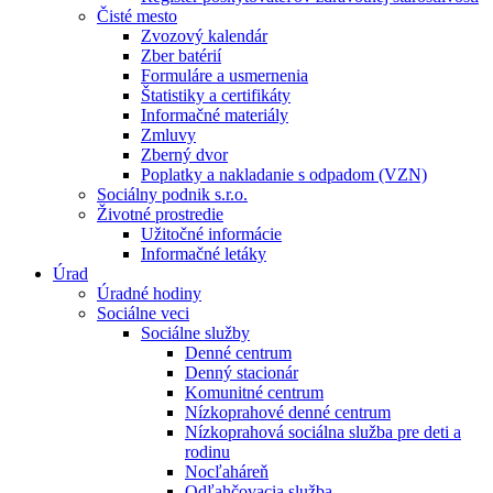
Čisté mesto
Zvozový kalendár
Zber batérií
Formuláre a usmernenia
Štatistiky a certifikáty
Informačné materiály
Zmluvy
Zberný dvor
Poplatky a nakladanie s odpadom (VZN)
Sociálny podnik s.r.o.
Životné prostredie
Užitočné informácie
Informačné letáky
Úrad
Úradné hodiny
Sociálne veci
Sociálne služby
Denné centrum
Denný stacionár
Komunitné centrum
Nízkoprahové denné centrum
Nízkoprahová sociálna služba pre deti a
rodinu
Nocľaháreň
Odľahčovacia služba