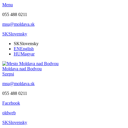
Menu
055 488 0211
msu@moldava.sk
SK
Slovensky
SK
Slovensky
EN
English
HU
Magyar
Moldava nad Bodvou
Szepsi
msu@moldava.sk
055 488 0211
Facebook
oldweb
SK
Slovensky