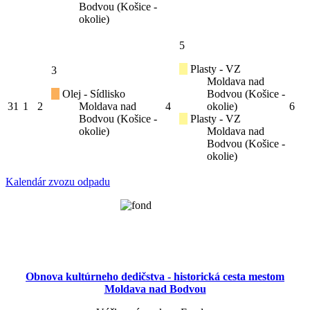
Bodvou (Košice -
okolie)
5
Plasty - VZ
3
Moldava nad
Olej - Sídlisko
Bodvou (Košice -
31
1
2
Moldava nad
4
okolie)
6
Bodvou (Košice -
Plasty - VZ
okolie)
Moldava nad
Bodvou (Košice -
okolie)
Kalendár zvozu odpadu
Obnova kultúrneho dedičstva - historická cesta mestom
Moldava nad Bodvou