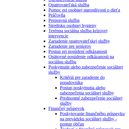
Opatrovateľská služba
Pomoc pri osobnej starostlivosti o dieťa
Práčovňa
Prepravná služba
Stredisko osobnej hygieny
Terénna sociálna služba krízovej
intervencie
Zariadenie opatrovateľskej služby
Zariadenie pre seniorov
Postup pri posúdení odkázanosti
Opätovné posúdenie odkázanosti na
sociálnu službu
Poskytnutie alebo zabezpečenie sociálnej
služby
Kritériá pre zaradenie do
poradovníka
Postup poskytnutia alebo
zabezpečenia sociálnej služby
Prednostné zabezpečenie sociálnej
služby
Finančný príspevok
Poskytovanie finančného príspevku
na prevádzku sociálnej služby -
postup občan