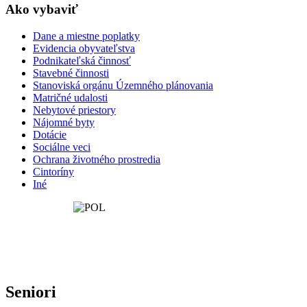
Ako vybaviť
Dane a miestne poplatky
Evidencia obyvateľstva
Podnikateľská činnosť
Stavebné činnosti
Stanoviská orgánu Územného plánovania
Matričné udalosti
Nebytové priestory
Nájomné byty
Dotácie
Sociálne veci
Ochrana životného prostredia
Cintoríny
Iné
Seniori