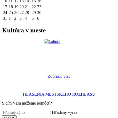
10
11
12
13
14
15
16
17
18
19
20
21
22
23
24
25
26
27
28
29
30
31
1
2
3
4
5
6
Kultúra v meste
Zobraziť viac
HLÁSENIA MESTSKÉHO ROZHLASU
S čím Vám môžeme pomôcť?
Hľadaný výraz