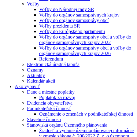
Voľby
Voľby do Národnej rady SR
Voľby do orgánov samosprávnych krajov
Voľby do orgánov samosprávy obcí
Voľby prezidenta SR
Voľby do Európskeho parlamentu
Voľby do orgánov samosprávy obcí a voľby do
orgánov samosprávnych krajov 2022
Voľby do orgánov samosprávy obcí a voľby do
orgánov samosprávnych krajov 2026
Referendum
Elektronická úradná tabuľa
Oznamy
Aktuality
Kalendár akcií
Ako vybaviť
Dane a miestne poplatky
Poplatok za rozvoj
Evidencia obyvateľstva
Podnikateľská činnosť
Oznámenie o zmenách v podnikateľskej činnosti
Stavebné činnosti
Stanoviská orgánu Územného plánovania
Žiadosť o vydanie územnoplánovacej informácie
v zmysle zákona č. 200⁄2022 Z. z. o územnom