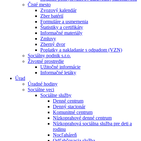
Čisté mesto
Zvozový kalendár
Zber batérií
Formuláre a usmernenia
Štatistiky a certifikáty
Informačné materiály
Zmluvy
Zberný dvor
Poplatky a nakladanie s odpadom (VZN)
Sociálny podnik s.r.o.
Životné prostredie
Užitočné informácie
Informačné letáky
Úrad
Úradné hodiny
Sociálne veci
Sociálne služby
Denné centrum
Denný stacionár
Komunitné centrum
Nízkoprahové denné centrum
Nízkoprahová sociálna služba pre deti a
rodinu
Nocľaháreň
Odľahčovacia služba