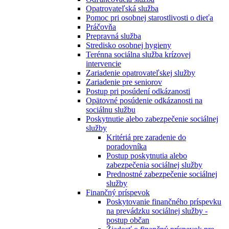
Opatrovateľská služba
Pomoc pri osobnej starostlivosti o dieťa
Práčovňa
Prepravná služba
Stredisko osobnej hygieny
Terénna sociálna služba krízovej
intervencie
Zariadenie opatrovateľskej služby
Zariadenie pre seniorov
Postup pri posúdení odkázanosti
Opätovné posúdenie odkázanosti na
sociálnu službu
Poskytnutie alebo zabezpečenie sociálnej
služby
Kritériá pre zaradenie do
poradovníka
Postup poskytnutia alebo
zabezpečenia sociálnej služby
Prednostné zabezpečenie sociálnej
služby
Finančný príspevok
Poskytovanie finančného príspevku
na prevádzku sociálnej služby -
postup občan