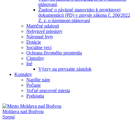
plánovaní
Žiadosť o záväzné stanovisko k projektovej
dokumentácii (PD) v zmysle zákona č. 200⁄2022
Z. z. o územnom plánovaní
Matričné udalosti
Nebytové priestory
Nájomné byty
Dotácie
Sociálne veci
Ochrana životného prostredia
Cintoríny
Iné
Výzvy na prevzatie zásielok
Kontakty
Napíšte nám
Počasie
Voľné pracovné miesta
Podujatia
Moldava nad Bodvou
Szepsi