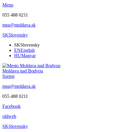
Menu
055 488 0211
msu@moldava.sk
SK
Slovensky
SK
Slovensky
EN
English
HU
Magyar
Moldava nad Bodvou
Szepsi
msu@moldava.sk
055 488 0211
Facebook
oldweb
SK
Slovensky