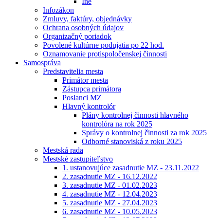
Iné
Infozákon
Zmluvy, faktúry, objednávky
Ochrana osobných údajov
Organizačný poriadok
Povolené kultúrne podujatia po 22 hod.
Oznamovanie protispoločenskej činnosti
Samospráva
Predstavitelia mesta
Primátor mesta
Zástupca primátora
Poslanci MZ
Hlavný kontrolór
Plány kontrolnej činnosti hlavného
kontrolóra na rok 2025
Správy o kontrolnej činnosti za rok 2025
Odborné stanoviská z roku 2025
Mestská rada
Mestské zastupiteľstvo
1. ustanovujúce zasadnutie MZ - 23.11.2022
2. zasadnutie MZ - 16.12.2022
3. zasadnutie MZ - 01.02.2023
4. zasadnutie MZ - 12.04.2023
5. zasadnutie MZ - 27.04.2023
6. zasadnutie MZ - 10.05.2023