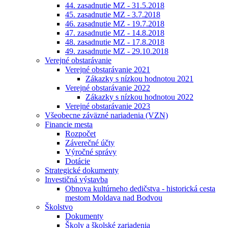
44. zasadnutie MZ - 31.5.2018
45. zasadnutie MZ - 3.7.2018
46. zasadnutie MZ - 19.7.2018
47. zasadnutie MZ - 14.8.2018
48. zasadnutie MZ - 17.8.2018
49. zasadnutie MZ - 29.10.2018
Verejné obstarávanie
Verejné obstarávanie 2021
Zákazky s nízkou hodnotou 2021
Verejné obstarávanie 2022
Zákazky s nízkou hodnotou 2022
Verejné obstarávanie 2023
Všeobecne záväzné nariadenia (VZN)
Financie mesta
Rozpočet
Záverečné účty
Výročné správy
Dotácie
Strategické dokumenty
Investičná výstavba
Obnova kultúrneho dedičstva - historická cesta
mestom Moldava nad Bodvou
Školstvo
Dokumenty
Školy a školské zariadenia