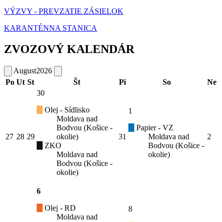
VÝZVY - PREVZATIE ZÁSIELOK
KARANTÉNNA STANICA
ZVOZOVÝ KALENDÁR
August
2026
Po
Ut
St
Št
Pi
So
Ne
30
Olej - Sídlisko
1
Moldava nad
Bodvou (Košice -
Papier - VZ
27
28
29
okolie)
31
Moldava nad
2
ZKO
Bodvou (Košice -
Moldava nad
okolie)
Bodvou (Košice -
okolie)
6
Olej - RD
8
Moldava nad