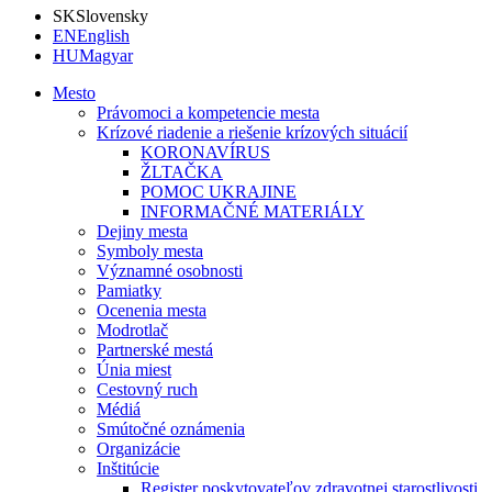
SK
Slovensky
EN
English
HU
Magyar
Mesto
Právomoci a kompetencie mesta
Krízové riadenie a riešenie krízových situácií
KORONAVÍRUS
ŽLTAČKA
POMOC UKRAJINE
INFORMAČNÉ MATERIÁLY
Dejiny mesta
Symboly mesta
Významné osobnosti
Pamiatky
Ocenenia mesta
Modrotlač
Partnerské mestá
Únia miest
Cestovný ruch
Médiá
Smútočné oznámenia
Organizácie
Inštitúcie
Register poskytovateľov zdravotnej starostlivosti