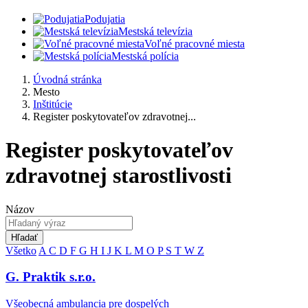
Podujatia
Mestská televízia
Voľné pracovné miesta
Mestská polícia
Úvodná stránka
Mesto
Inštitúcie
Register poskytovateľov zdravotnej...
Register poskytovateľov
zdravotnej starostlivosti
Názov
Hľadať
Všetko
A
C
D
F
G
H
I
J
K
L
M
O
P
S
T
W
Z
G. Praktik s.r.o.
Všeobecná ambulancia pre dospelých