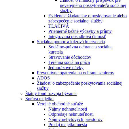
Žiadosť o finančný príspevok pre
neverejného poskytovateľa sociálnej
služby
Evidencia žiadateľov o poskytovanie alebo
zabezpečenie sociálnej služby
TLAČIVÁ
Priemerné bežné výdavky a príjmy
Integrovaná posudková činnosť
Sociálna pomoc a krízová intervencia
Sociálno-právna ochrana a sociálna
kuratela
Stravovanie dôchodcov
Terénna sociálna práca
Jednorázové dávky
Preventívne opatrenia na ochranu seniorov
ADOS
Žiadosť o zabezpečenie poskytovania sociálnej
služby
Štátny fond rozvoja bývania
Správa majetku
Verejné obchodné suťaže
Nájmy nehnuteľnosti
Odpredaje nehnuteľnosti
Nájmy nebytových priestorov
Predaj majetku mesta