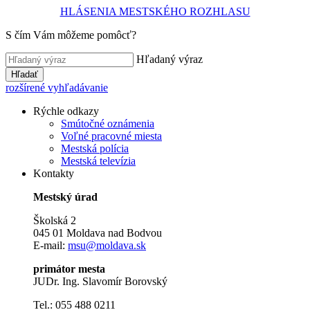
HLÁSENIA MESTSKÉHO ROZHLASU
S čím Vám môžeme pomôcť?
Hľadaný výraz
Hľadať
rozšírené vyhľadávanie
Rýchle odkazy
Smútočné oznámenia
Voľné pracovné miesta
Mestská polícia
Mestská televízia
Kontakty
Mestský úrad
Školská 2
045 01 Moldava nad Bodvou
E-mail:
msu@moldava.sk
primátor mesta
JUDr. Ing. Slavomír Borovský
Tel.: 055 488 0211