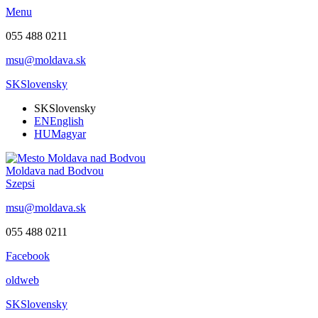
Menu
055 488 0211
msu@moldava.sk
SK
Slovensky
SK
Slovensky
EN
English
HU
Magyar
Moldava nad Bodvou
Szepsi
msu@moldava.sk
055 488 0211
Facebook
oldweb
SK
Slovensky