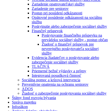
Zariadenie opatrovateľskej služby
Zariadenie pre seniorov
Postup pri posúdení odkázanosti
Opätovné posúdenie odkázanosti na sociálnu
službu
Poskytnutie alebo zabezpečenie sociálnej služby
Finančný príspevok
Poskytovanie finančného príspevku na
prevádzku sociálnej služby - postup občan
Žiadosť o finančný príspevok pre
neverejného poskytovateľa sociálnej
služby
Evidencia žiadateľov o poskytovanie alebo
zabezpečenie sociálnej služby
TLAČIVÁ
Priemerné bežné výdavky a príjmy
Integrovaná posudková činnosť
Sociálna pomoc a krízová intervencia
Preventívne opatrenia na ochranu seniorov
ADOS
Žiadosť o zabezpečenie poskytovania sociálnej služby
Štátny fond rozvoja bývania
Správa majetku
Infozákon