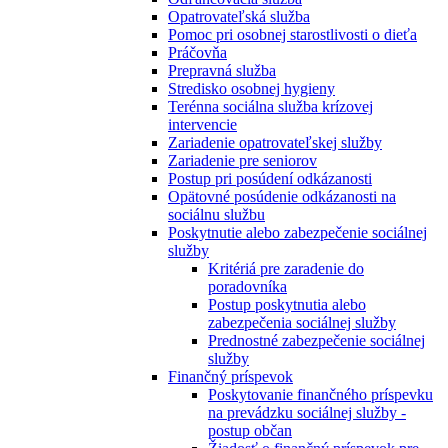
Opatrovateľská služba
Pomoc pri osobnej starostlivosti o dieťa
Práčovňa
Prepravná služba
Stredisko osobnej hygieny
Terénna sociálna služba krízovej
intervencie
Zariadenie opatrovateľskej služby
Zariadenie pre seniorov
Postup pri posúdení odkázanosti
Opätovné posúdenie odkázanosti na
sociálnu službu
Poskytnutie alebo zabezpečenie sociálnej
služby
Kritériá pre zaradenie do
poradovníka
Postup poskytnutia alebo
zabezpečenia sociálnej služby
Prednostné zabezpečenie sociálnej
služby
Finančný príspevok
Poskytovanie finančného príspevku
na prevádzku sociálnej služby -
postup občan