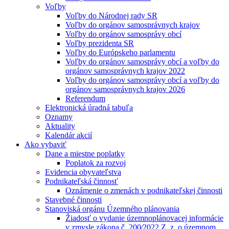
Voľby
Voľby do Národnej rady SR
Voľby do orgánov samosprávnych krajov
Voľby do orgánov samosprávy obcí
Voľby prezidenta SR
Voľby do Európskeho parlamentu
Voľby do orgánov samosprávy obcí a voľby do
orgánov samosprávnych krajov 2022
Voľby do orgánov samosprávy obcí a voľby do
orgánov samosprávnych krajov 2026
Referendum
Elektronická úradná tabuľa
Oznamy
Aktuality
Kalendár akcií
Ako vybaviť
Dane a miestne poplatky
Poplatok za rozvoj
Evidencia obyvateľstva
Podnikateľská činnosť
Oznámenie o zmenách v podnikateľskej činnosti
Stavebné činnosti
Stanoviská orgánu Územného plánovania
Žiadosť o vydanie územnoplánovacej informácie
v zmysle zákona č. 200⁄2022 Z. z. o územnom