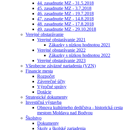
44. zasadnutie MZ - 31.5.2018
45. zasadnutie MZ - 3.7.2018
46. zasadnutie MZ - 19.7.2018
47. zasadnutie MZ - 14.8.2018
48. zasadnutie MZ - 17.8.2018
49. zasadnutie MZ - 29.10.2018
Verejné obstarávanie
Verejné obstarávanie 2021
Zákazky s nízkou hodnotou 2021
Verejné obstarávanie 2022
Zákazky s nízkou hodnotou 2022
Verejné obstarávanie 2023
Všeobecne záväzné nariadenia (VZN)
Financie mesta
Rozpočet
Záverečné účty
Výročné správy
Dotácie
Strategické dokumenty
Investičná výstavba
Obnova kultúrneho dedičstva - historická cesta
mestom Moldava nad Bodvou
Školstvo
Dokumenty
Školy a školské zariadenia