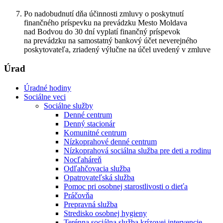
Po nadobudnutí dňa účinnosti zmluvy o poskytnutí
finančného príspevku na prevádzku Mesto Moldava
nad Bodvou do 30 dní vyplatí finančný príspevok
na prevádzku na samostatný bankový účet neverejného
poskytovateľa, zriadený výlučne na účel uvedený v zmluve
Úrad
Úradné hodiny
Sociálne veci
Sociálne služby
Denné centrum
Denný stacionár
Komunitné centrum
Nízkoprahové denné centrum
Nízkoprahová sociálna služba pre deti a rodinu
Nocľaháreň
Odľahčovacia služba
Opatrovateľská služba
Pomoc pri osobnej starostlivosti o dieťa
Práčovňa
Prepravná služba
Stredisko osobnej hygieny
Terénna sociálna služba krízovej intervencie