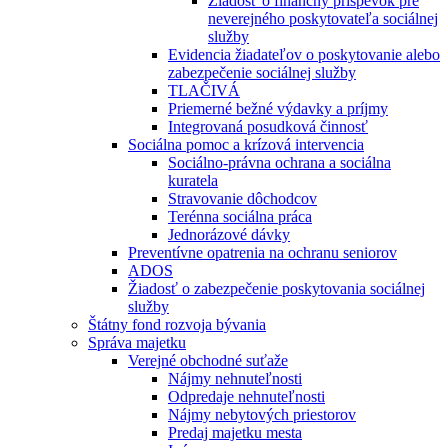
Žiadosť o finančný príspevok pre
neverejného poskytovateľa sociálnej
služby
Evidencia žiadateľov o poskytovanie alebo
zabezpečenie sociálnej služby
TLAČIVÁ
Priemerné bežné výdavky a príjmy
Integrovaná posudková činnosť
Sociálna pomoc a krízová intervencia
Sociálno-právna ochrana a sociálna
kuratela
Stravovanie dôchodcov
Terénna sociálna práca
Jednorázové dávky
Preventívne opatrenia na ochranu seniorov
ADOS
Žiadosť o zabezpečenie poskytovania sociálnej
služby
Štátny fond rozvoja bývania
Správa majetku
Verejné obchodné suťaže
Nájmy nehnuteľnosti
Odpredaje nehnuteľnosti
Nájmy nebytových priestorov
Predaj majetku mesta