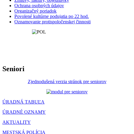
Zmluvy, faktúry, objednávky
Ochrana osobných údajov
Organizačný poriadok
Povolené kultúrne podujatia po 22 hod.
Oznamovanie protispoločenskej činnosti
Seniori
Zjednodušená verzia stránok pre seniorov
ÚRADNÁ TABUĽA
ÚRADNÉ OZNAMY
AKTUALITY
MESTSKÁ POLÍCIA