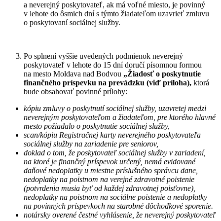
a neverejný poskytovateľ, ak má voľné miesto, je povinný
v lehote do ôsmich dní s týmto žiadateľom uzavrieť zmluvu
o poskytovaní sociálnej služby.
Po splnení vyššie uvedených podmienok neverejný
poskytovateľ v lehote do 15 dní doručí písomnou formou
na mesto Moldava nad Bodvou
„Žiadosť o poskytnutie
finančného príspevku na prevádzku (viď príloha),
ktorá
bude obsahovať povinné prílohy:
kópiu zmluvy o poskytnutí sociálnej služby, uzavretej medzi
neverejným poskytovateľom a žiadateľom, pre ktorého hlavné
mesto požiadalo o poskytnutie sociálnej služby,
scan/kópiu Registračnej karty neverejného poskytovateľa
sociálnej služby na zariadenie pre seniorov,
doklad o tom, že poskytovateľ sociálnej služby v zariadení,
na ktoré je finančný príspevok určený, nemá evidované
daňové nedoplatky u miestne príslušného správcu dane,
nedoplatky na poistnom na verejné zdravotné poistenie
(potvrdenia musia byť od každej zdravotnej poisťovne),
nedoplatky na poistnom na sociálne poistenie a nedoplatky
na povinných príspevkoch na starobné dôchodkové sporenie.
notársky overené čestné vyhlásenie, že neverejný poskytovateľ