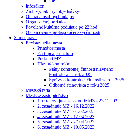
Iné
Infozákon
Zmluvy, faktúry, objednávky
Ochrana osobných údajov
Organizačný poriadok
Povolené kultúrne podujatia po 22 hod.
Oznamovanie protispoločenskej činnosti
Samospráva
Predstavitelia mesta
Primátor mesta
Zástupca primátora
Poslanci MZ
Hlavný kontrolór
Plány kontrolnej činnosti hlavného
kontrolóra na rok 2025
Správy o kontrolnej činnosti za rok 2025
Odborné stanoviská z roku 2025
Mestská rada
Mestské zastupiteľstvo
1. ustanovujúce zasadnutie MZ - 23.11.2022
2. zasadnutie MZ - 16.12.2022
3. zasadnutie MZ - 01.02.2023
4. zasadnutie MZ - 12.04.2023
5. zasadnutie MZ - 27.04.2023
6. zasadnutie MZ - 10.05.2023