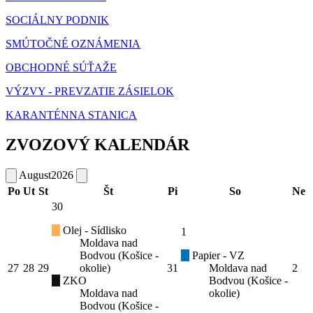
SOCIÁLNY PODNIK
SMÚTOČNÉ OZNÁMENIA
OBCHODNÉ SÚŤAŽE
VÝZVY - PREVZATIE ZÁSIELOK
KARANTÉNNA STANICA
ZVOZOVÝ KALENDÁR
August
2026
Po
Ut
St
Št
Pi
So
Ne
30
Olej - Sídlisko
1
Moldava nad
Bodvou (Košice -
Papier - VZ
27
28
29
okolie)
31
Moldava nad
2
ZKO
Bodvou (Košice -
Moldava nad
okolie)
Bodvou (Košice -