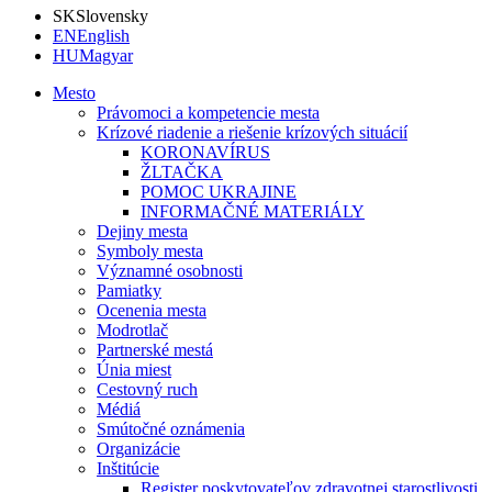
SK
Slovensky
EN
English
HU
Magyar
Mesto
Právomoci a kompetencie mesta
Krízové riadenie a riešenie krízových situácií
KORONAVÍRUS
ŽLTAČKA
POMOC UKRAJINE
INFORMAČNÉ MATERIÁLY
Dejiny mesta
Symboly mesta
Významné osobnosti
Pamiatky
Ocenenia mesta
Modrotlač
Partnerské mestá
Únia miest
Cestovný ruch
Médiá
Smútočné oznámenia
Organizácie
Inštitúcie
Register poskytovateľov zdravotnej starostlivosti