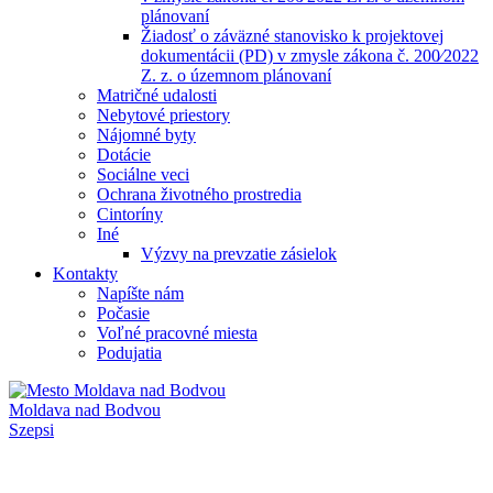
plánovaní
Žiadosť o záväzné stanovisko k projektovej
dokumentácii (PD) v zmysle zákona č. 200⁄2022
Z. z. o územnom plánovaní
Matričné udalosti
Nebytové priestory
Nájomné byty
Dotácie
Sociálne veci
Ochrana životného prostredia
Cintoríny
Iné
Výzvy na prevzatie zásielok
Kontakty
Napíšte nám
Počasie
Voľné pracovné miesta
Podujatia
Moldava nad Bodvou
Szepsi