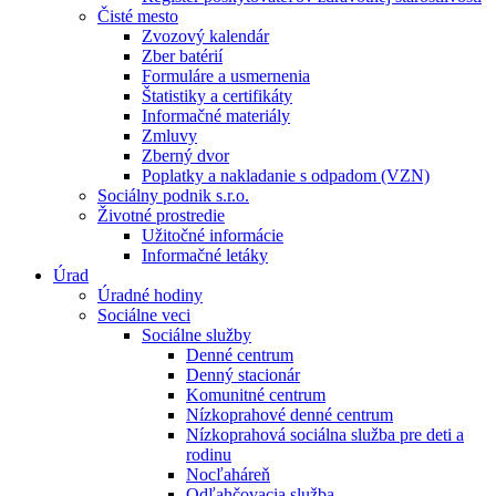
Čisté mesto
Zvozový kalendár
Zber batérií
Formuláre a usmernenia
Štatistiky a certifikáty
Informačné materiály
Zmluvy
Zberný dvor
Poplatky a nakladanie s odpadom (VZN)
Sociálny podnik s.r.o.
Životné prostredie
Užitočné informácie
Informačné letáky
Úrad
Úradné hodiny
Sociálne veci
Sociálne služby
Denné centrum
Denný stacionár
Komunitné centrum
Nízkoprahové denné centrum
Nízkoprahová sociálna služba pre deti a
rodinu
Nocľaháreň
Odľahčovacia služba