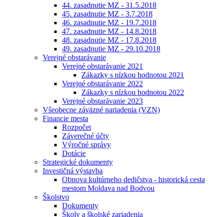
44. zasadnutie MZ - 31.5.2018
45. zasadnutie MZ - 3.7.2018
46. zasadnutie MZ - 19.7.2018
47. zasadnutie MZ - 14.8.2018
48. zasadnutie MZ - 17.8.2018
49. zasadnutie MZ - 29.10.2018
Verejné obstarávanie
Verejné obstarávanie 2021
Zákazky s nízkou hodnotou 2021
Verejné obstarávanie 2022
Zákazky s nízkou hodnotou 2022
Verejné obstarávanie 2023
Všeobecne záväzné nariadenia (VZN)
Financie mesta
Rozpočet
Záverečné účty
Výročné správy
Dotácie
Strategické dokumenty
Investičná výstavba
Obnova kultúrneho dedičstva - historická cesta
mestom Moldava nad Bodvou
Školstvo
Dokumenty
Školy a školské zariadenia