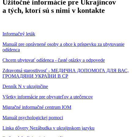
Užitočné informácie pre Ukrajincov
a tých, ktorí sú s nimi v kontakte
Informačný leták
Manuál pre oprávnené osoby a obce k príspevku za ubytovanie
odídenca
Chcem ubytovať odídenca - časté otázky a odpovede
Zdravotná starostlivosť - МЕДИЧНА ДОПОМОГА ДЛЯ ВАС,
ГРОМАДЯНИ УКРАЇНИ В СР
Denník N v ukrajinčine
Všetky informácie pre obyvateľov a utečencov
Migračné informačné centrum IOM
Manuál psychologickej pomoci
Linka dôvery Nezábudka v ukrajinskom jazyku