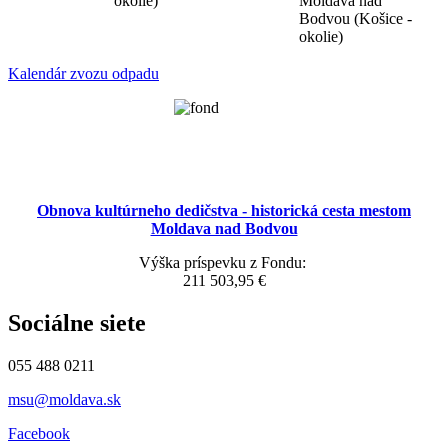
okolie)
Moldava nad
Bodvou (Košice -
okolie)
Kalendár zvozu odpadu
Obnova kultúrneho dedičstva - historická cesta mestom
Moldava nad Bodvou
Výška príspevku z Fondu:
211 503,95 €
Sociálne siete
055 488 0211
msu@moldava.sk
Facebook