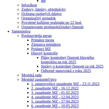
Iné
Infozákon
Zmluvy, faktúry, objednávky
Ochrana osobných údajov
Organizačný poriadok
Povolené kultúrne podujatia po 22 hod.
Oznamovanie protispoločenskej činnosti
Samospráva
Predstavitelia mesta
Primátor mesta
Zástupca primátora
Poslanci MZ
Hlavný kontrolór
Plány kontrolnej činnosti hlavného
kontrolóra na rok 2025
Správy o kontrolnej činnosti za rok 2025
Odborné stanoviská z roku 2025
Mestská rada
Mestské zastupiteľstvo
1. ustanovujúce zasadnutie MZ - 23.11.2022
2. zasadnutie MZ - 16.12.2022
3. zasadnutie MZ - 01.02.2023
4. zasadnutie MZ - 12.04.2023
5. zasadnutie MZ - 27.04.2023
6. zasadnutie MZ - 10.05.2023