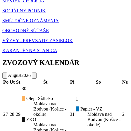
MESTSKÁ POLÍCIA
SOCIÁLNY PODNIK
SMÚTOČNÉ OZNÁMENIA
OBCHODNÉ SÚŤAŽE
VÝZVY - PREVZATIE ZÁSIELOK
KARANTÉNNA STANICA
ZVOZOVÝ KALENDÁR
August
2026
Po
Ut
St
Št
Pi
So
Ne
30
Olej - Sídlisko
1
Moldava nad
Bodvou (Košice -
Papier - VZ
27
28
29
okolie)
31
Moldava nad
2
ZKO
Bodvou (Košice -
Moldava nad
okolie)
Bodvou (Košice -