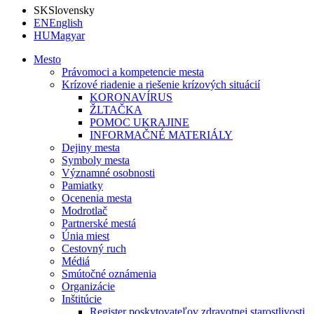
SK
Slovensky
EN
English
HU
Magyar
Mesto
Právomoci a kompetencie mesta
Krízové riadenie a riešenie krízových situácií
KORONAVÍRUS
ŽLTAČKA
POMOC UKRAJINE
INFORMAČNÉ MATERIÁLY
Dejiny mesta
Symboly mesta
Významné osobnosti
Pamiatky
Ocenenia mesta
Modrotlač
Partnerské mestá
Únia miest
Cestovný ruch
Médiá
Smútočné oznámenia
Organizácie
Inštitúcie
Register poskytovateľov zdravotnej starostlivosti