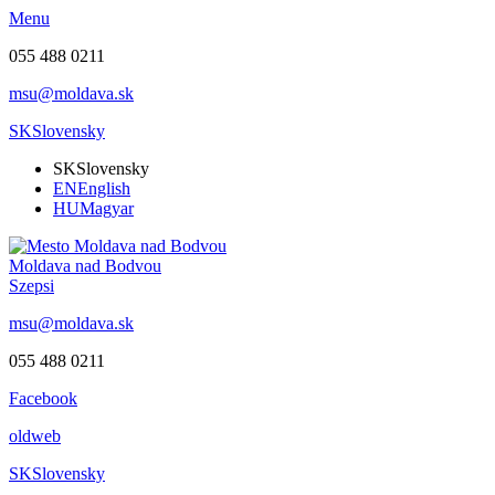
Menu
055 488 0211
msu@moldava.sk
SK
Slovensky
SK
Slovensky
EN
English
HU
Magyar
Moldava nad Bodvou
Szepsi
msu@moldava.sk
055 488 0211
Facebook
oldweb
SK
Slovensky