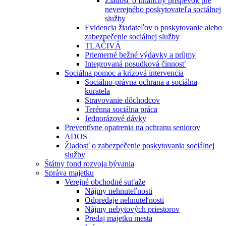
Žiadosť o finančný príspevok pre
neverejného poskytovateľa sociálnej
služby
Evidencia žiadateľov o poskytovanie alebo
zabezpečenie sociálnej služby
TLAČIVÁ
Priemerné bežné výdavky a príjmy
Integrovaná posudková činnosť
Sociálna pomoc a krízová intervencia
Sociálno-právna ochrana a sociálna
kuratela
Stravovanie dôchodcov
Terénna sociálna práca
Jednorázové dávky
Preventívne opatrenia na ochranu seniorov
ADOS
Žiadosť o zabezpečenie poskytovania sociálnej
služby
Štátny fond rozvoja bývania
Správa majetku
Verejné obchodné suťaže
Nájmy nehnuteľnosti
Odpredaje nehnuteľnosti
Nájmy nebytových priestorov
Predaj majetku mesta