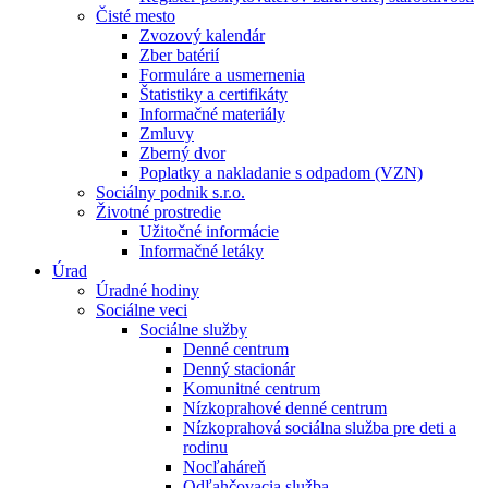
Čisté mesto
Zvozový kalendár
Zber batérií
Formuláre a usmernenia
Štatistiky a certifikáty
Informačné materiály
Zmluvy
Zberný dvor
Poplatky a nakladanie s odpadom (VZN)
Sociálny podnik s.r.o.
Životné prostredie
Užitočné informácie
Informačné letáky
Úrad
Úradné hodiny
Sociálne veci
Sociálne služby
Denné centrum
Denný stacionár
Komunitné centrum
Nízkoprahové denné centrum
Nízkoprahová sociálna služba pre deti a
rodinu
Nocľaháreň
Odľahčovacia služba