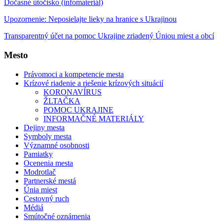
Dočasné útočisko (infomateriál)
Upozornenie: Neposielajte lieky na hranice s Ukrajinou
Transparentný účet na pomoc Ukrajine zriadený Úniou miest a obcí
Mesto
Právomoci a kompetencie mesta
Krízové riadenie a riešenie krízových situácií
KORONAVÍRUS
ŽLTAČKA
POMOC UKRAJINE
INFORMAČNÉ MATERIÁLY
Dejiny mesta
Symboly mesta
Významné osobnosti
Pamiatky
Ocenenia mesta
Modrotlač
Partnerské mestá
Únia miest
Cestovný ruch
Médiá
Smútočné oznámenia