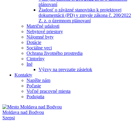
plánovaní
Žiadosť o záväzné stanovisko k projektovej
dokumentácii (PD) v zmysle zákona č. 200⁄2022
Z. z. o územnom plánovaní
Matričné udalosti
Nebytové priestory
Nájomné byty
Dotácie
Sociálne veci
Ochrana životného prostredia
Cintoríny
Iné
Výzvy na prevzatie zásielok
Kontakty
Napíšte nám
Počasie
Voľné pracovné miesta
Podujatia
Moldava nad Bodvou
Szepsi