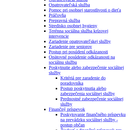
Opatrovateľská služba
Pomoc pri osobnej starostlivosti o dieťa
Práčovňa
Prepravná služba
Stredisko osobnej hygieny
Terénna sociálna služba krízovej
intervencie
Zariadenie opatrovateľskej služby
Zariadenie pre seniorov
Postup pri posúdení odkázanosti
Opätovné posúdenie odkázanosti na
sociálnu službu
Poskytnutie alebo zabezpečenie sociálnej
služby
Kritériá pre zaradenie do
poradovníka
Postup poskytnutia alebo
zabezpečenia sociálnej služby
Prednostné zabezpečenie sociálnej
služby
Finančný príspevok
Poskytovanie finančného príspevku
na prevádzku sociálnej služby -
postup občan