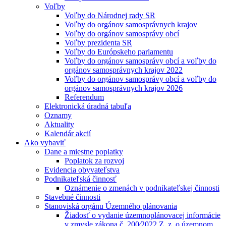
Voľby
Voľby do Národnej rady SR
Voľby do orgánov samosprávnych krajov
Voľby do orgánov samosprávy obcí
Voľby prezidenta SR
Voľby do Európskeho parlamentu
Voľby do orgánov samosprávy obcí a voľby do
orgánov samosprávnych krajov 2022
Voľby do orgánov samosprávy obcí a voľby do
orgánov samosprávnych krajov 2026
Referendum
Elektronická úradná tabuľa
Oznamy
Aktuality
Kalendár akcií
Ako vybaviť
Dane a miestne poplatky
Poplatok za rozvoj
Evidencia obyvateľstva
Podnikateľská činnosť
Oznámenie o zmenách v podnikateľskej činnosti
Stavebné činnosti
Stanoviská orgánu Územného plánovania
Žiadosť o vydanie územnoplánovacej informácie
v zmysle zákona č. 200⁄2022 Z. z. o územnom