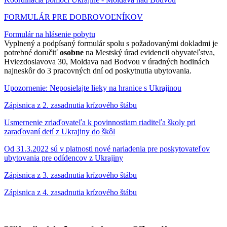
FORMULÁR PRE DOBROVOĽNÍKOV
Formulár na hlásenie pobytu
Vyplnený a podpísaný formulár spolu s požadovanými dokladmi je
potrebné doručiť
osobne
na Mestský úrad evidencii obyvateľstva,
Hviezdoslavova 30, Moldava nad Bodvou v úradných hodinách
najneskôr do 3 pracovných dní od poskytnutia ubytovania.
Upozornenie: Neposielajte lieky na hranice s Ukrajinou
Zápisnica z 2. zasadnutia krízového štábu
Usmernenie zriaďovateľa k povinnostiam riaditeľa školy pri
zaraďovaní detí z Ukrajiny do škôl
Od 31.3.2022 sú v platnosti nové nariadenia pre poskytovateľov
ubytovania pre odídencov z Ukrajiny
Zápisnica z 3. zasadnutia krízového štábu
Zápisnica z 4. zasadnutia krízového štábu