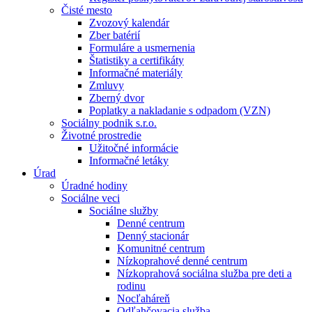
Čisté mesto
Zvozový kalendár
Zber batérií
Formuláre a usmernenia
Štatistiky a certifikáty
Informačné materiály
Zmluvy
Zberný dvor
Poplatky a nakladanie s odpadom (VZN)
Sociálny podnik s.r.o.
Životné prostredie
Užitočné informácie
Informačné letáky
Úrad
Úradné hodiny
Sociálne veci
Sociálne služby
Denné centrum
Denný stacionár
Komunitné centrum
Nízkoprahové denné centrum
Nízkoprahová sociálna služba pre deti a
rodinu
Nocľaháreň
Odľahčovacia služba