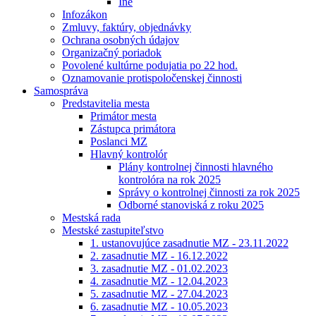
Iné
Infozákon
Zmluvy, faktúry, objednávky
Ochrana osobných údajov
Organizačný poriadok
Povolené kultúrne podujatia po 22 hod.
Oznamovanie protispoločenskej činnosti
Samospráva
Predstavitelia mesta
Primátor mesta
Zástupca primátora
Poslanci MZ
Hlavný kontrolór
Plány kontrolnej činnosti hlavného
kontrolóra na rok 2025
Správy o kontrolnej činnosti za rok 2025
Odborné stanoviská z roku 2025
Mestská rada
Mestské zastupiteľstvo
1. ustanovujúce zasadnutie MZ - 23.11.2022
2. zasadnutie MZ - 16.12.2022
3. zasadnutie MZ - 01.02.2023
4. zasadnutie MZ - 12.04.2023
5. zasadnutie MZ - 27.04.2023
6. zasadnutie MZ - 10.05.2023