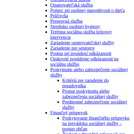
Opatrovateľská služba
Pomoc pri osobnej starostlivosti o dieťa
Práčovňa
Prepravná služba
Stredisko osobnej hygieny
Terénna sociálna služba krízovej
intervencie
Zariadenie opatrovateľskej služby
Zariadenie pre seniorov
Postup pri posúdení odkázanosti
Opätovné posúdenie odkázanosti na
sociálnu službu
Poskytnutie alebo zabezpečenie sociálnej
služby
Kritériá pre zaradenie do
poradovníka
Postup poskytnutia alebo
zabezpečenia sociálnej služby
Prednostné zabezpečenie sociálnej
služby
Finančný príspevok
Poskytovanie finančného príspevku
na prevádzku sociálnej služby -
postup občan