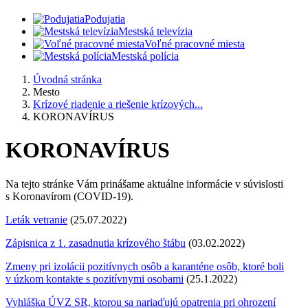
Podujatia
Mestská televízia
Voľné pracovné miesta
Mestská polícia
Úvodná stránka
Mesto
Krízové riadenie a riešenie krízových...
KORONAVÍRUS
KORONAVÍRUS
Na tejto stránke Vám prinášame aktuálne informácie v súvislosti
s Koronavírom (COVID-19).
Leták vetranie
(25.07.2022)
Zápisnica z 1. zasadnutia krízového štábu
(03.02.2022)
Zmeny pri izolácii pozitívnych osôb a karanténe osôb, ktoré boli
v úzkom kontakte s pozitívnymi osobami
(25.1.2022)
Vyhláška ÚVZ SR, ktorou sa nariaďujú opatrenia pri ohrození