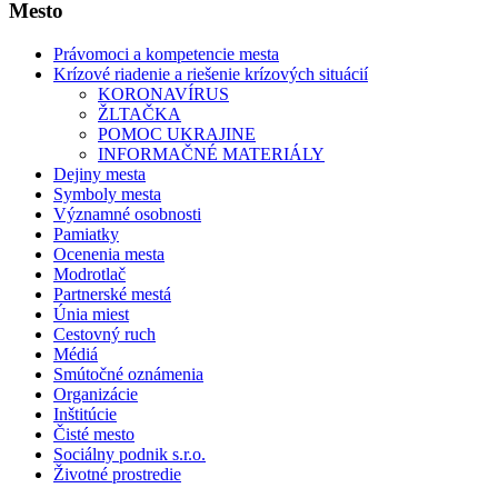
Mesto
Právomoci a kompetencie mesta
Krízové riadenie a riešenie krízových situácií
KORONAVÍRUS
ŽLTAČKA
POMOC UKRAJINE
INFORMAČNÉ MATERIÁLY
Dejiny mesta
Symboly mesta
Významné osobnosti
Pamiatky
Ocenenia mesta
Modrotlač
Partnerské mestá
Únia miest
Cestovný ruch
Médiá
Smútočné oznámenia
Organizácie
Inštitúcie
Čisté mesto
Sociálny podnik s.r.o.
Životné prostredie