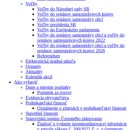
Voľby
Voľby do Národnej rady SR
Voľby do orgánov samosprávnych krajov
Voľby do orgánov samosprávy obcí
Voľby prezidenta SR
Voľby do Európskeho parlamentu
Voľby do orgánov samosprávy obcí a voľby do
orgánov samosprávnych krajov 2022
Voľby do orgánov samosprávy obcí a voľby do
orgánov samosprávnych krajov 2026
Referendum
Elektronická úradná tabuľa
Oznamy
Aktuality
Kalendár akcií
Ako vybaviť
Dane a miestne poplatky
Poplatok za rozvoj
Evidencia obyvateľstva
Podnikateľská činnosť
Oznámenie o zmenách v podnikateľskej činnosti
Stavebné činnosti
Stanoviská orgánu Územného plánovania
Žiadosť o vydanie územnoplánovacej informácie
v zmysle zákona č. 200⁄2022 Z. z. o územnom