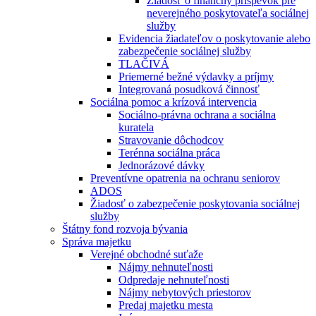
Žiadosť o finančný príspevok pre
neverejného poskytovateľa sociálnej
služby
Evidencia žiadateľov o poskytovanie alebo
zabezpečenie sociálnej služby
TLAČIVÁ
Priemerné bežné výdavky a príjmy
Integrovaná posudková činnosť
Sociálna pomoc a krízová intervencia
Sociálno-právna ochrana a sociálna
kuratela
Stravovanie dôchodcov
Terénna sociálna práca
Jednorázové dávky
Preventívne opatrenia na ochranu seniorov
ADOS
Žiadosť o zabezpečenie poskytovania sociálnej
služby
Štátny fond rozvoja bývania
Správa majetku
Verejné obchodné suťaže
Nájmy nehnuteľnosti
Odpredaje nehnuteľnosti
Nájmy nebytových priestorov
Predaj majetku mesta