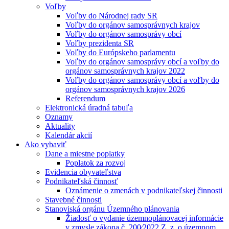
Voľby
Voľby do Národnej rady SR
Voľby do orgánov samosprávnych krajov
Voľby do orgánov samosprávy obcí
Voľby prezidenta SR
Voľby do Európskeho parlamentu
Voľby do orgánov samosprávy obcí a voľby do
orgánov samosprávnych krajov 2022
Voľby do orgánov samosprávy obcí a voľby do
orgánov samosprávnych krajov 2026
Referendum
Elektronická úradná tabuľa
Oznamy
Aktuality
Kalendár akcií
Ako vybaviť
Dane a miestne poplatky
Poplatok za rozvoj
Evidencia obyvateľstva
Podnikateľská činnosť
Oznámenie o zmenách v podnikateľskej činnosti
Stavebné činnosti
Stanoviská orgánu Územného plánovania
Žiadosť o vydanie územnoplánovacej informácie
v zmysle zákona č. 200⁄2022 Z. z. o územnom