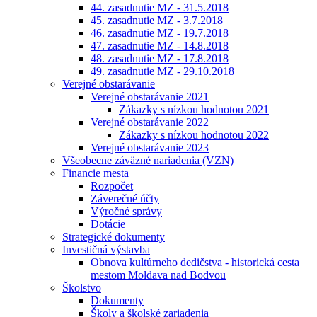
44. zasadnutie MZ - 31.5.2018
45. zasadnutie MZ - 3.7.2018
46. zasadnutie MZ - 19.7.2018
47. zasadnutie MZ - 14.8.2018
48. zasadnutie MZ - 17.8.2018
49. zasadnutie MZ - 29.10.2018
Verejné obstarávanie
Verejné obstarávanie 2021
Zákazky s nízkou hodnotou 2021
Verejné obstarávanie 2022
Zákazky s nízkou hodnotou 2022
Verejné obstarávanie 2023
Všeobecne záväzné nariadenia (VZN)
Financie mesta
Rozpočet
Záverečné účty
Výročné správy
Dotácie
Strategické dokumenty
Investičná výstavba
Obnova kultúrneho dedičstva - historická cesta
mestom Moldava nad Bodvou
Školstvo
Dokumenty
Školy a školské zariadenia