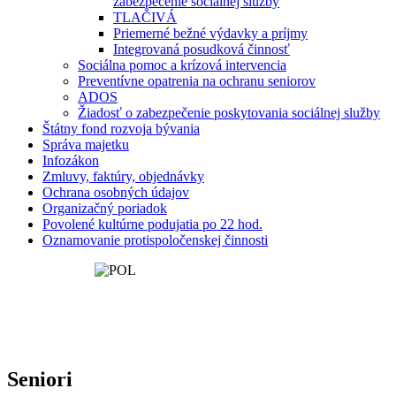
zabezpečenie sociálnej služby
TLAČIVÁ
Priemerné bežné výdavky a príjmy
Integrovaná posudková činnosť
Sociálna pomoc a krízová intervencia
Preventívne opatrenia na ochranu seniorov
ADOS
Žiadosť o zabezpečenie poskytovania sociálnej služby
Štátny fond rozvoja bývania
Správa majetku
Infozákon
Zmluvy, faktúry, objednávky
Ochrana osobných údajov
Organizačný poriadok
Povolené kultúrne podujatia po 22 hod.
Oznamovanie protispoločenskej činnosti
Seniori