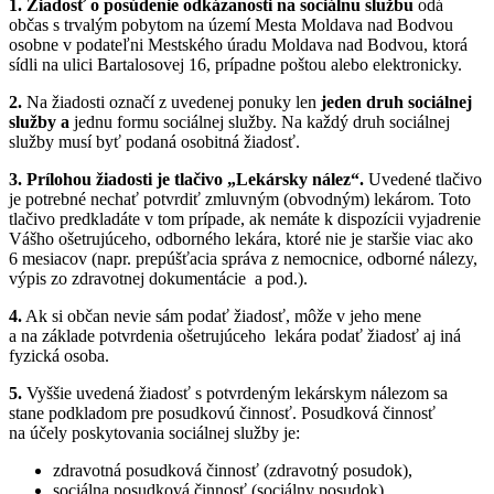
1.
Žiadosť o posúdenie odkázanosti na sociálnu službu
odá
občas s trvalým pobytom na území Mesta Moldava nad Bodvou
osobne v podateľni Mestského úradu Moldava nad Bodvou, ktorá
sídli na ulici Bartalosovej 16, prípadne poštou alebo elektronicky.
2.
Na žiadosti označí z uvedenej ponuky len
jeden druh sociálnej
služby a
jednu formu sociálnej služby. Na každý druh sociálnej
služby musí byť podaná osobitná žiadosť.
3.
Prílohou žiadosti je tlačivo „Lekársky nález“.
Uvedené tlačivo
je potrebné nechať potvrdiť zmluvným (obvodným) lekárom. Toto
tlačivo predkladáte v tom prípade, ak nemáte k dispozícii vyjadrenie
Vášho ošetrujúceho, odborného lekára, ktoré nie je staršie viac ako
6 mesiacov (napr. prepúšťacia správa z nemocnice, odborné nálezy,
výpis zo zdravotnej dokumentácie a pod.).
4.
Ak si občan nevie sám podať žiadosť, môže v jeho mene
a na základe potvrdenia ošetrujúceho lekára podať žiadosť aj iná
fyzická osoba.
5.
Vyššie uvedená žiadosť s potvrdeným lekárskym nálezom sa
stane podkladom pre posudkovú činnosť. Posudková činnosť
na účely poskytovania sociálnej služby je:
zdravotná posudková činnosť (zdravotný posudok),
sociálna posudková činnosť (sociálny posudok).