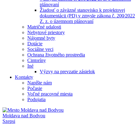
plánovaní
Žiadosť o záväzné stanovisko k projektovej
dokumentácii (PD) v zmysle zákona č. 200⁄2022
Z. z. o územnom plánovaní
Matričné udalosti
Nebytové priestory
Nájomné byty
Dotácie
Sociálne veci
Ochrana životného prostredia
Cintoríny
Iné
Výzvy na prevzatie zásielok
Kontakty
Napíšte nám
Počasie
Voľné pracovné miesta
Podujatia
Moldava nad Bodvou
Szepsi