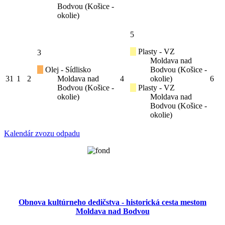
Bodvou (Košice -
okolie)
5
Plasty - VZ
3
Moldava nad
Olej - Sídlisko
Bodvou (Košice -
31
1
2
Moldava nad
4
okolie)
6
Bodvou (Košice -
Plasty - VZ
okolie)
Moldava nad
Bodvou (Košice -
okolie)
Kalendár zvozu odpadu
Obnova kultúrneho dedičstva - historická cesta mestom
Moldava nad Bodvou