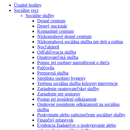
Úradné hodiny
Sociálne veci
Sociálne služby
Denné centrum
Denný stacionár
Komunitné centrum
Nízkoprahové denné centrum
Nízkoprahová sociálna služba pre deti a rodinu
Nocľaháreň
Odľahčovacia služba
Opatrovateľská služba
Pomoc pri osobnej starostlivosti o dieťa
Práčovňa
Prepravná služba
Stredisko osobnej hygieny
Terénna sociálna služba krízovej intervencie
Zariadenie opatrovateľskej služby
Zariadenie pre seniorov
Postup pri posúdení odkázanosti
Opätovné posúdenie odkázanosti na sociálnu
službu
Poskytnutie alebo zabezpečenie sociálnej služby
Finančný príspevok
Evidencia žiadateľov o poskytovanie alebo