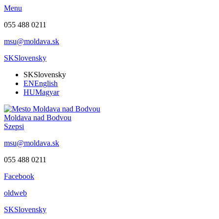
Menu
055 488 0211
msu@moldava.sk
SK
Slovensky
SK
Slovensky
EN
English
HU
Magyar
Moldava nad Bodvou
Szepsi
msu@moldava.sk
055 488 0211
Facebook
oldweb
SK
Slovensky