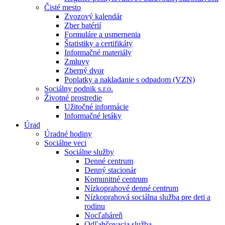
Čisté mesto
Zvozový kalendár
Zber batérií
Formuláre a usmernenia
Štatistiky a certifikáty
Informačné materiály
Zmluvy
Zberný dvor
Poplatky a nakladanie s odpadom (VZN)
Sociálny podnik s.r.o.
Životné prostredie
Užitočné informácie
Informačné letáky
Úrad
Úradné hodiny
Sociálne veci
Sociálne služby
Denné centrum
Denný stacionár
Komunitné centrum
Nízkoprahové denné centrum
Nízkoprahová sociálna služba pre deti a
rodinu
Nocľaháreň
Odľahčovacia služba