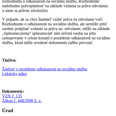
rozhodnutiu o odkázanosti na sociálnu službu, Rozhodnutie
nadobudne právoplatnosť na základe vzdania sa práva odvolania
a stane sa právne záväzným.
V prípade, ak sa chce žiadateľ vzdať práva na odvolanie voči
Rozhodnutiu o odkázanosti na sociálnu službu, ale nemôže prísť
osobne podpísať vzdanie sa práva na odvolanie, môže na základe
„Splnomocnenia“ splnomocniť ním určenú osobu na jeho
zastupovanie v celom konaní o posúdenie odkázanosti na sociálnu
službu, ktorá môže uvedené dokumentu zaňho prevziať.
Tlačivá:
Žiadosť o posúdenie odkázanosti na sociálnu službu
Lekársky nález
Dokumenty:
VZN č. 135
Zákon č. 448/2008 Z. z.
Úrad