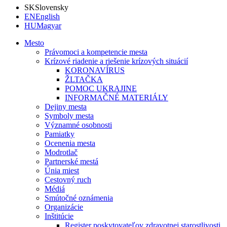
SK
Slovensky
EN
English
HU
Magyar
Mesto
Právomoci a kompetencie mesta
Krízové riadenie a riešenie krízových situácií
KORONAVÍRUS
ŽLTAČKA
POMOC UKRAJINE
INFORMAČNÉ MATERIÁLY
Dejiny mesta
Symboly mesta
Významné osobnosti
Pamiatky
Ocenenia mesta
Modrotlač
Partnerské mestá
Únia miest
Cestovný ruch
Médiá
Smútočné oznámenia
Organizácie
Inštitúcie
Register poskytovateľov zdravotnej starostlivosti