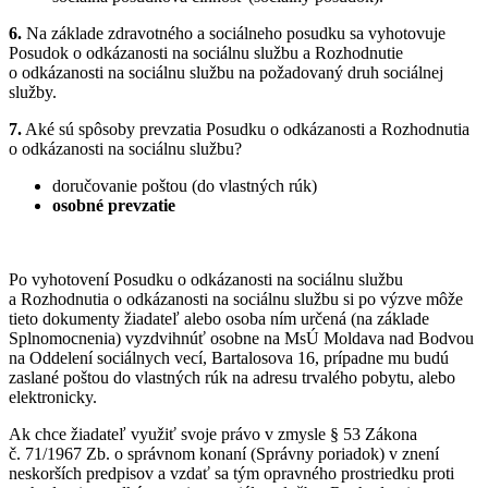
6.
Na základe zdravotného a sociálneho posudku sa vyhotovuje
Posudok o odkázanosti na sociálnu službu a Rozhodnutie
o odkázanosti na sociálnu službu na požadovaný druh sociálnej
služby.
7.
Aké sú spôsoby prevzatia Posudku o odkázanosti a Rozhodnutia
o odkázanosti na sociálnu službu?
doručovanie poštou (do vlastných rúk)
osobné prevzatie
Po vyhotovení Posudku o odkázanosti na sociálnu službu
a Rozhodnutia o odkázanosti na sociálnu službu si po výzve môže
tieto dokumenty žiadateľ alebo osoba ním určená (na základe
Splnomocnenia) vyzdvihnúť osobne na MsÚ Moldava nad Bodvou
na Oddelení sociálnych vecí, Bartalosova 16, prípadne mu budú
zaslané poštou do vlastných rúk na adresu trvalého pobytu, alebo
elektronicky.
Ak chce žiadateľ využiť svoje právo v zmysle § 53 Zákona
č. 71/1967 Zb. o správnom konaní (Správny poriadok) v znení
neskorších predpisov a vzdať sa tým opravného prostriedku proti