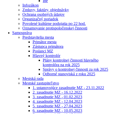
Iné
Infozákon
Zmluvy, faktúry, objednávky
Ochrana osobných údajov
Organizačný poriadok
Povolené kultúrne podujatia po 22 hod.
Oznamovanie protispoločenskej činnosti
Samospráva
Predstavitelia mesta
Primátor mesta
Zástupca primátora
Poslanci MZ
Hlavný kontrolór
Plány kontrolnej činnosti hlavného
kontrolóra na rok 2025
Správy o kontrolnej činnosti za rok 2025
Odborné stanoviská z roku 2025
Mestská rada
Mestské zastupiteľstvo
1. ustanovujúce zasadnutie MZ - 23.11.2022
2. zasadnutie MZ - 16.12.2022
3. zasadnutie MZ - 01.02.2023
4. zasadnutie MZ - 12.04.2023
5. zasadnutie MZ - 27.04.2023
6. zasadnutie MZ - 10.05.2023