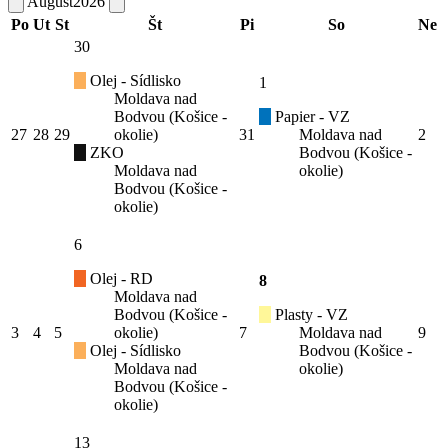
August
2026
Po
Ut
St
Št
Pi
So
Ne
30
Olej - Sídlisko
1
Moldava nad
Bodvou (Košice -
Papier - VZ
27
28
29
okolie)
31
Moldava nad
2
ZKO
Bodvou (Košice -
Moldava nad
okolie)
Bodvou (Košice -
okolie)
6
Olej - RD
8
Moldava nad
Bodvou (Košice -
Plasty - VZ
3
4
5
okolie)
7
Moldava nad
9
Olej - Sídlisko
Bodvou (Košice -
Moldava nad
okolie)
Bodvou (Košice -
okolie)
13