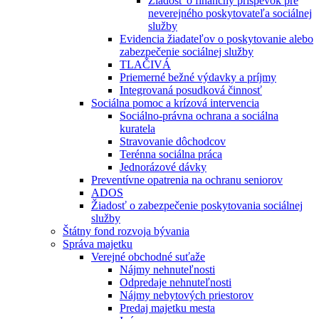
Žiadosť o finančný príspevok pre
neverejného poskytovateľa sociálnej
služby
Evidencia žiadateľov o poskytovanie alebo
zabezpečenie sociálnej služby
TLAČIVÁ
Priemerné bežné výdavky a príjmy
Integrovaná posudková činnosť
Sociálna pomoc a krízová intervencia
Sociálno-právna ochrana a sociálna
kuratela
Stravovanie dôchodcov
Terénna sociálna práca
Jednorázové dávky
Preventívne opatrenia na ochranu seniorov
ADOS
Žiadosť o zabezpečenie poskytovania sociálnej
služby
Štátny fond rozvoja bývania
Správa majetku
Verejné obchodné suťaže
Nájmy nehnuteľnosti
Odpredaje nehnuteľnosti
Nájmy nebytových priestorov
Predaj majetku mesta