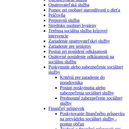
Opatrovateľská služba
Pomoc pri osobnej starostlivosti o dieťa
Práčovňa
Prepravná služba
Stredisko osobnej hygieny
Terénna sociálna služba krízovej
intervencie
Zariadenie opatrovateľskej služby
Zariadenie pre seniorov
Postup pri posúdení odkázanosti
Opätovné posúdenie odkázanosti na
sociálnu službu
Poskytnutie alebo zabezpečenie sociálnej
služby
Kritériá pre zaradenie do
poradovníka
Postup poskytnutia alebo
zabezpečenia sociálnej služby
Prednostné zabezpečenie sociálnej
služby
Finančný príspevok
Poskytovanie finančného príspevku
na prevádzku sociálnej služby -
postup občan