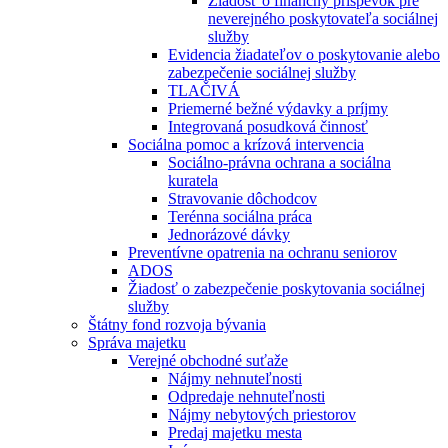
Žiadosť o finančný príspevok pre
neverejného poskytovateľa sociálnej
služby
Evidencia žiadateľov o poskytovanie alebo
zabezpečenie sociálnej služby
TLAČIVÁ
Priemerné bežné výdavky a príjmy
Integrovaná posudková činnosť
Sociálna pomoc a krízová intervencia
Sociálno-právna ochrana a sociálna
kuratela
Stravovanie dôchodcov
Terénna sociálna práca
Jednorázové dávky
Preventívne opatrenia na ochranu seniorov
ADOS
Žiadosť o zabezpečenie poskytovania sociálnej
služby
Štátny fond rozvoja bývania
Správa majetku
Verejné obchodné suťaže
Nájmy nehnuteľnosti
Odpredaje nehnuteľnosti
Nájmy nebytových priestorov
Predaj majetku mesta