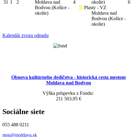
31
1
2
Moldava nad
4
okolie)
6
Bodvou (Košice -
Plasty - VZ
okolie)
Moldava nad
Bodvou (Košice -
okolie)
Kalendár zvozu odpadu
Obnova kultúrneho dedičstva - historická cesta mestom
Moldava nad Bodvou
Výška príspevku z Fondu:
211 503,95 €
Sociálne siete
055 488 0211
msu@moldava.sk