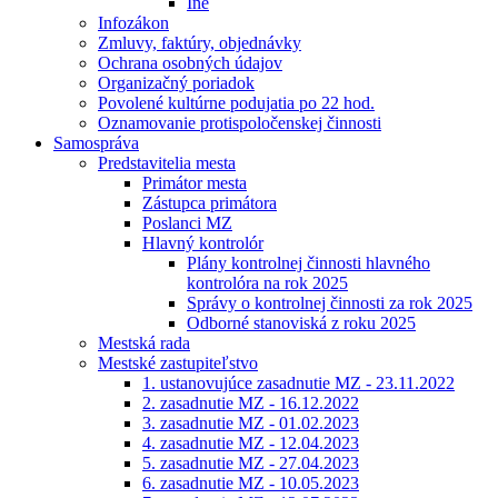
Iné
Infozákon
Zmluvy, faktúry, objednávky
Ochrana osobných údajov
Organizačný poriadok
Povolené kultúrne podujatia po 22 hod.
Oznamovanie protispoločenskej činnosti
Samospráva
Predstavitelia mesta
Primátor mesta
Zástupca primátora
Poslanci MZ
Hlavný kontrolór
Plány kontrolnej činnosti hlavného
kontrolóra na rok 2025
Správy o kontrolnej činnosti za rok 2025
Odborné stanoviská z roku 2025
Mestská rada
Mestské zastupiteľstvo
1. ustanovujúce zasadnutie MZ - 23.11.2022
2. zasadnutie MZ - 16.12.2022
3. zasadnutie MZ - 01.02.2023
4. zasadnutie MZ - 12.04.2023
5. zasadnutie MZ - 27.04.2023
6. zasadnutie MZ - 10.05.2023