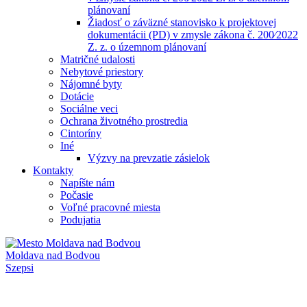
plánovaní
Žiadosť o záväzné stanovisko k projektovej
dokumentácii (PD) v zmysle zákona č. 200⁄2022
Z. z. o územnom plánovaní
Matričné udalosti
Nebytové priestory
Nájomné byty
Dotácie
Sociálne veci
Ochrana životného prostredia
Cintoríny
Iné
Výzvy na prevzatie zásielok
Kontakty
Napíšte nám
Počasie
Voľné pracovné miesta
Podujatia
Moldava nad Bodvou
Szepsi