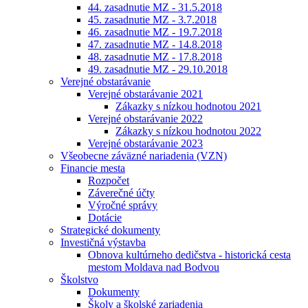
44. zasadnutie MZ - 31.5.2018
45. zasadnutie MZ - 3.7.2018
46. zasadnutie MZ - 19.7.2018
47. zasadnutie MZ - 14.8.2018
48. zasadnutie MZ - 17.8.2018
49. zasadnutie MZ - 29.10.2018
Verejné obstarávanie
Verejné obstarávanie 2021
Zákazky s nízkou hodnotou 2021
Verejné obstarávanie 2022
Zákazky s nízkou hodnotou 2022
Verejné obstarávanie 2023
Všeobecne záväzné nariadenia (VZN)
Financie mesta
Rozpočet
Záverečné účty
Výročné správy
Dotácie
Strategické dokumenty
Investičná výstavba
Obnova kultúrneho dedičstva - historická cesta
mestom Moldava nad Bodvou
Školstvo
Dokumenty
Školy a školské zariadenia