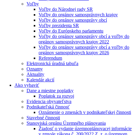
Voľby
Voľby do Národnej rady SR
Voľby do orgánov samosprávnych krajov
Voľby do orgánov samosprávy obcí
Voľby prezidenta SR
Voľby do Európskeho parlamentu
Voľby do orgánov samosprávy obcí a voľby do
orgánov samosprávnych krajov 2022
Voľby do orgánov samosprávy obcí a voľby do
orgánov samosprávnych krajov 2026
Referendum
Elektronická úradná tabuľa
Oznamy
Aktuality
Kalendár akcií
Ako vybaviť
Dane a miestne poplatky
Poplatok za rozvoj
Evidencia obyvateľstva
Podnikateľská činnosť
Oznámenie o zmenách v podnikateľskej činnosti
Stavebné činnosti
Stanoviská orgánu Územného plánovania
Žiadosť o vydanie územnoplánovacej informácie
v zmysle zákona č. 200⁄2022 Z. z. o územnom