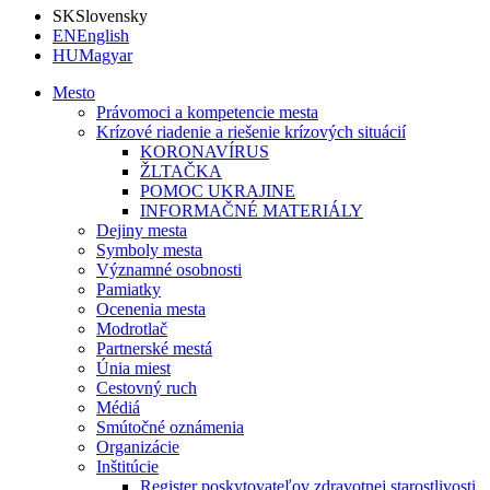
SK
Slovensky
EN
English
HU
Magyar
Mesto
Právomoci a kompetencie mesta
Krízové riadenie a riešenie krízových situácií
KORONAVÍRUS
ŽLTAČKA
POMOC UKRAJINE
INFORMAČNÉ MATERIÁLY
Dejiny mesta
Symboly mesta
Významné osobnosti
Pamiatky
Ocenenia mesta
Modrotlač
Partnerské mestá
Únia miest
Cestovný ruch
Médiá
Smútočné oznámenia
Organizácie
Inštitúcie
Register poskytovateľov zdravotnej starostlivosti