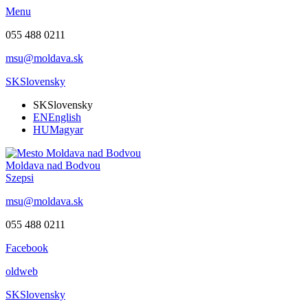
Menu
055 488 0211
msu@moldava.sk
SK
Slovensky
SK
Slovensky
EN
English
HU
Magyar
Moldava nad Bodvou
Szepsi
msu@moldava.sk
055 488 0211
Facebook
oldweb
SK
Slovensky