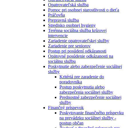
Opatrovateľská služba
Pomoc pri osobnej starostlivosti o dieťa
Práčovňa
Prepravná služba
Stredisko osobnej hygieny
Terénna sociálna služba krízovej
intervencie
Zariadenie opatrovateľskej služby
Zariadenie pre seniorov
Postup pri posúdení odkázanosti
Opätovné posúdenie odkázanosti na
sociálnu službu
Poskytnutie alebo zabezpečenie sociálnej
služby
Kritériá pre zaradenie do
poradovníka
Postup poskytnutia alebo
zabezpečenia sociálnej služby
Prednostné zabezpečenie sociálnej
služby
Finančný príspevok
Poskytovanie finančného príspevku
na prevádzku sociálnej služby -
postup občan