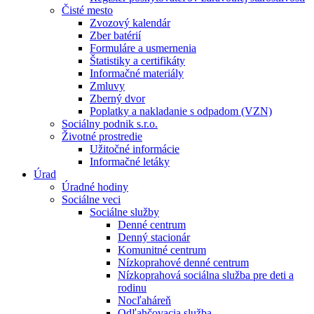
Čisté mesto
Zvozový kalendár
Zber batérií
Formuláre a usmernenia
Štatistiky a certifikáty
Informačné materiály
Zmluvy
Zberný dvor
Poplatky a nakladanie s odpadom (VZN)
Sociálny podnik s.r.o.
Životné prostredie
Užitočné informácie
Informačné letáky
Úrad
Úradné hodiny
Sociálne veci
Sociálne služby
Denné centrum
Denný stacionár
Komunitné centrum
Nízkoprahové denné centrum
Nízkoprahová sociálna služba pre deti a
rodinu
Nocľaháreň
Odľahčovacia služba