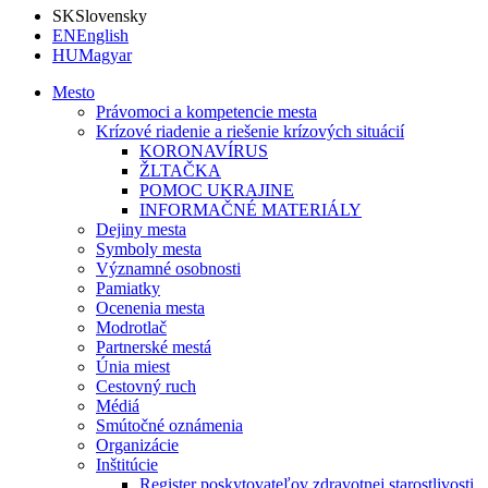
SK
Slovensky
EN
English
HU
Magyar
Mesto
Právomoci a kompetencie mesta
Krízové riadenie a riešenie krízových situácií
KORONAVÍRUS
ŽLTAČKA
POMOC UKRAJINE
INFORMAČNÉ MATERIÁLY
Dejiny mesta
Symboly mesta
Významné osobnosti
Pamiatky
Ocenenia mesta
Modrotlač
Partnerské mestá
Únia miest
Cestovný ruch
Médiá
Smútočné oznámenia
Organizácie
Inštitúcie
Register poskytovateľov zdravotnej starostlivosti