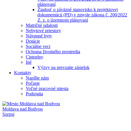
plánovaní
Žiadosť o záväzné stanovisko k projektovej
dokumentácii (PD) v zmysle zákona č. 200⁄2022
Z. z. o územnom plánovaní
Matričné udalosti
Nebytové priestory
Nájomné byty
Dotácie
Sociálne veci
Ochrana životného prostredia
Cintoríny
Iné
Výzvy na prevzatie zásielok
Kontakty
Napíšte nám
Počasie
Voľné pracovné miesta
Podujatia
Moldava nad Bodvou
Szepsi