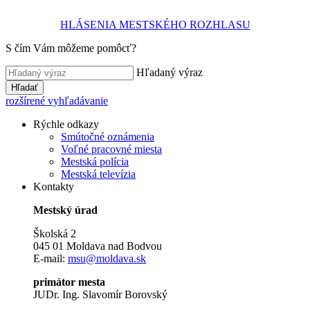
HLÁSENIA MESTSKÉHO ROZHLASU
S čím Vám môžeme pomôcť?
Hľadaný výraz
Hľadať
rozšírené vyhľadávanie
Rýchle odkazy
Smútočné oznámenia
Voľné pracovné miesta
Mestská polícia
Mestská televízia
Kontakty
Mestský úrad
Školská 2
045 01 Moldava nad Bodvou
E-mail:
msu@moldava.sk
primátor mesta
JUDr. Ing. Slavomír Borovský