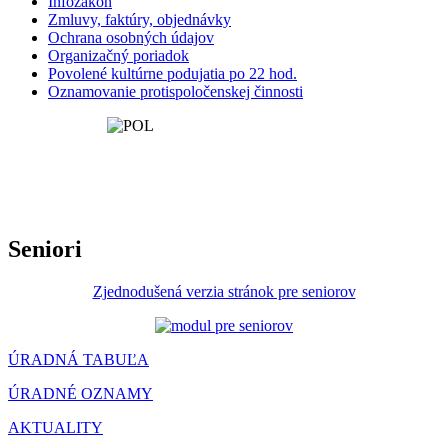
Infozákon
Zmluvy, faktúry, objednávky
Ochrana osobných údajov
Organizačný poriadok
Povolené kultúrne podujatia po 22 hod.
Oznamovanie protispoločenskej činnosti
Seniori
Zjednodušená verzia stránok pre seniorov
ÚRADNÁ TABUĽA
ÚRADNÉ OZNAMY
AKTUALITY