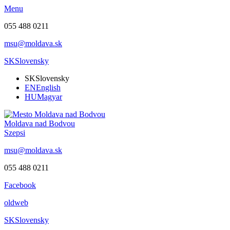
Menu
055 488 0211
msu@moldava.sk
SK
Slovensky
SK
Slovensky
EN
English
HU
Magyar
Moldava nad Bodvou
Szepsi
msu@moldava.sk
055 488 0211
Facebook
oldweb
SK
Slovensky