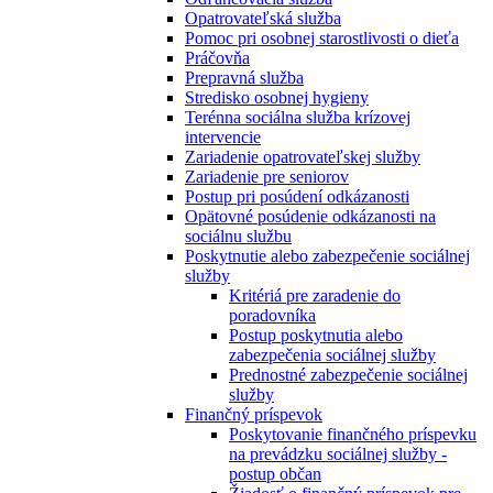
Opatrovateľská služba
Pomoc pri osobnej starostlivosti o dieťa
Práčovňa
Prepravná služba
Stredisko osobnej hygieny
Terénna sociálna služba krízovej
intervencie
Zariadenie opatrovateľskej služby
Zariadenie pre seniorov
Postup pri posúdení odkázanosti
Opätovné posúdenie odkázanosti na
sociálnu službu
Poskytnutie alebo zabezpečenie sociálnej
služby
Kritériá pre zaradenie do
poradovníka
Postup poskytnutia alebo
zabezpečenia sociálnej služby
Prednostné zabezpečenie sociálnej
služby
Finančný príspevok
Poskytovanie finančného príspevku
na prevádzku sociálnej služby -
postup občan