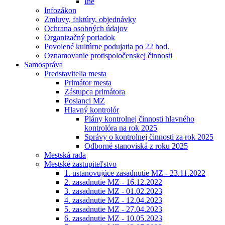
Iné
Infozákon
Zmluvy, faktúry, objednávky
Ochrana osobných údajov
Organizačný poriadok
Povolené kultúrne podujatia po 22 hod.
Oznamovanie protispoločenskej činnosti
Samospráva
Predstavitelia mesta
Primátor mesta
Zástupca primátora
Poslanci MZ
Hlavný kontrolór
Plány kontrolnej činnosti hlavného
kontrolóra na rok 2025
Správy o kontrolnej činnosti za rok 2025
Odborné stanoviská z roku 2025
Mestská rada
Mestské zastupiteľstvo
1. ustanovujúce zasadnutie MZ - 23.11.2022
2. zasadnutie MZ - 16.12.2022
3. zasadnutie MZ - 01.02.2023
4. zasadnutie MZ - 12.04.2023
5. zasadnutie MZ - 27.04.2023
6. zasadnutie MZ - 10.05.2023