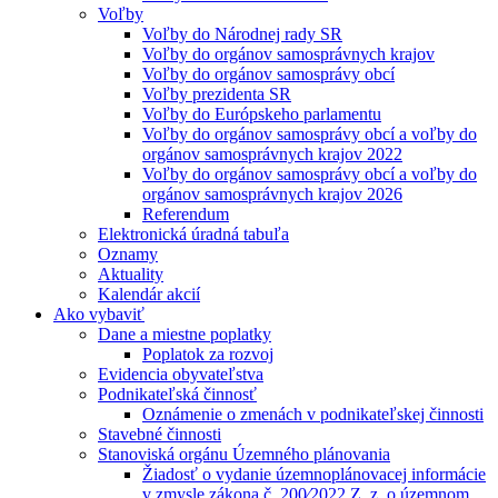
Voľby
Voľby do Národnej rady SR
Voľby do orgánov samosprávnych krajov
Voľby do orgánov samosprávy obcí
Voľby prezidenta SR
Voľby do Európskeho parlamentu
Voľby do orgánov samosprávy obcí a voľby do
orgánov samosprávnych krajov 2022
Voľby do orgánov samosprávy obcí a voľby do
orgánov samosprávnych krajov 2026
Referendum
Elektronická úradná tabuľa
Oznamy
Aktuality
Kalendár akcií
Ako vybaviť
Dane a miestne poplatky
Poplatok za rozvoj
Evidencia obyvateľstva
Podnikateľská činnosť
Oznámenie o zmenách v podnikateľskej činnosti
Stavebné činnosti
Stanoviská orgánu Územného plánovania
Žiadosť o vydanie územnoplánovacej informácie
v zmysle zákona č. 200⁄2022 Z. z. o územnom