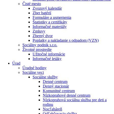
Čisté mesto
Zvozový kalendár
Zber batérií
Formuláre a usmernenia
Štatistiky a certifikáty
Informačné materiály
Zmluvy
Zberný dvor
Poplatky a nakladanie s odpadom (VZN)
Sociálny podnik s.r.o.
Životné prostredie
Užitočné informácie
Informačné letáky
Úrad
Úradné hodiny
Sociálne veci
Sociálne služby
Denné centrum
Denný stacionár
Komunitné centrum
Nízkoprahové denné centrum
Nízkoprahová sociálna služba pre deti a
rodinu
Nocľaháreň
Odľahčovacia služba