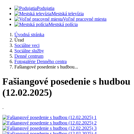
Podujatia
Mestská televízia
Voľné pracovné miesta
Mestská polícia
Úvodná stránka
Úrad
Sociálne veci
Sociálne služby
Denné centrum
Fotogalérie Denného centra
Fašiangové posedenie s hudbou...
Fašiangové posedenie s hudbou
(12.02.2025)
.