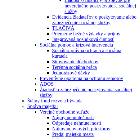
Žiadosť o finančný príspevok pre
neverejného poskytovateľa sociálnej
služby
Evidencia žiadateľov o poskytovanie alebo
zabezpečenie sociálnej služby
TLAČIVÁ
Priemerné bežné výdavky a príjmy
Integrovaná posudková činnosť
Sociálna pomoc a krízová intervencia
Sociálno-právna ochrana a sociálna
kuratela
Stravovanie dôchodcov
Terénna sociálna práca
Jednorázové dávky
Preventívne opatrenia na ochranu seniorov
ADOS
Žiadosť o zabezpečenie poskytovania sociálnej
služby
Štátny fond rozvoja bývania
Správa majetku
Verejné obchodné suťaže
Nájmy nehnuteľnosti
Odpredaje nehnuteľnosti
Nájmy nebytových priestorov
Predaj majetku mesta