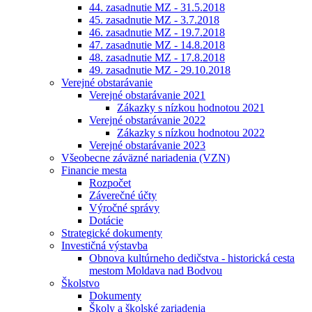
44. zasadnutie MZ - 31.5.2018
45. zasadnutie MZ - 3.7.2018
46. zasadnutie MZ - 19.7.2018
47. zasadnutie MZ - 14.8.2018
48. zasadnutie MZ - 17.8.2018
49. zasadnutie MZ - 29.10.2018
Verejné obstarávanie
Verejné obstarávanie 2021
Zákazky s nízkou hodnotou 2021
Verejné obstarávanie 2022
Zákazky s nízkou hodnotou 2022
Verejné obstarávanie 2023
Všeobecne záväzné nariadenia (VZN)
Financie mesta
Rozpočet
Záverečné účty
Výročné správy
Dotácie
Strategické dokumenty
Investičná výstavba
Obnova kultúrneho dedičstva - historická cesta
mestom Moldava nad Bodvou
Školstvo
Dokumenty
Školy a školské zariadenia