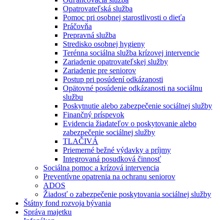
Opatrovateľská služba
Pomoc pri osobnej starostlivosti o dieťa
Práčovňa
Prepravná služba
Stredisko osobnej hygieny
Terénna sociálna služba krízovej intervencie
Zariadenie opatrovateľskej služby
Zariadenie pre seniorov
Postup pri posúdení odkázanosti
Opätovné posúdenie odkázanosti na sociálnu
službu
Poskytnutie alebo zabezpečenie sociálnej služby
Finančný príspevok
Evidencia žiadateľov o poskytovanie alebo
zabezpečenie sociálnej služby
TLAČIVÁ
Priemerné bežné výdavky a príjmy
Integrovaná posudková činnosť
Sociálna pomoc a krízová intervencia
Preventívne opatrenia na ochranu seniorov
ADOS
Žiadosť o zabezpečenie poskytovania sociálnej služby
Štátny fond rozvoja bývania
Správa majetku