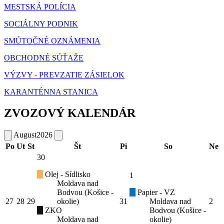
MESTSKÁ POLÍCIA
SOCIÁLNY PODNIK
SMÚTOČNÉ OZNÁMENIA
OBCHODNÉ SÚŤAŽE
VÝZVY - PREVZATIE ZÁSIELOK
KARANTÉNNA STANICA
ZVOZOVÝ KALENDÁR
August
2026
Po
Ut
St
Št
Pi
So
Ne
30
Olej - Sídlisko
1
Moldava nad
Bodvou (Košice -
Papier - VZ
27
28
29
okolie)
31
Moldava nad
2
ZKO
Bodvou (Košice -
Moldava nad
okolie)