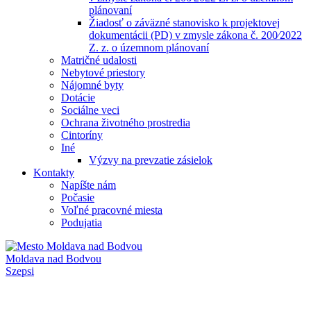
plánovaní
Žiadosť o záväzné stanovisko k projektovej
dokumentácii (PD) v zmysle zákona č. 200⁄2022
Z. z. o územnom plánovaní
Matričné udalosti
Nebytové priestory
Nájomné byty
Dotácie
Sociálne veci
Ochrana životného prostredia
Cintoríny
Iné
Výzvy na prevzatie zásielok
Kontakty
Napíšte nám
Počasie
Voľné pracovné miesta
Podujatia
Moldava nad Bodvou
Szepsi