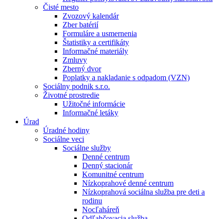
Čisté mesto
Zvozový kalendár
Zber batérií
Formuláre a usmernenia
Štatistiky a certifikáty
Informačné materiály
Zmluvy
Zberný dvor
Poplatky a nakladanie s odpadom (VZN)
Sociálny podnik s.r.o.
Životné prostredie
Užitočné informácie
Informačné letáky
Úrad
Úradné hodiny
Sociálne veci
Sociálne služby
Denné centrum
Denný stacionár
Komunitné centrum
Nízkoprahové denné centrum
Nízkoprahová sociálna služba pre deti a
rodinu
Nocľaháreň
Odľahčovacia služba