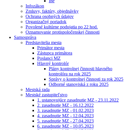
Iné
Infozákon
Zmluvy, faktúry, objednávky
Ochrana osobných údajov
Organizačný poriadok
Povolené kultúrne podujatia po 22 hod.
Oznamovanie protispoločenskej činnosti
Samospráva
Predstavitelia mesta
Primátor mesta
Zástupca primátora
Poslanci MZ
Hlavný kontrolór
Plány kontrolnej činnosti hlavného
kontrolóra na rok 2025
Správy o kontrolnej činnosti za rok 2025
Odborné stanoviská z roku 2025
Mestská rada
Mestské zastupiteľstvo
1. ustanovujúce zasadnutie MZ - 23.11.2022
2. zasadnutie MZ - 16.12.2022
3. zasadnutie MZ - 01.02.2023
4. zasadnutie MZ - 12.04.2023
5. zasadnutie MZ - 27.04.2023
6. zasadnutie MZ - 10.05.2023