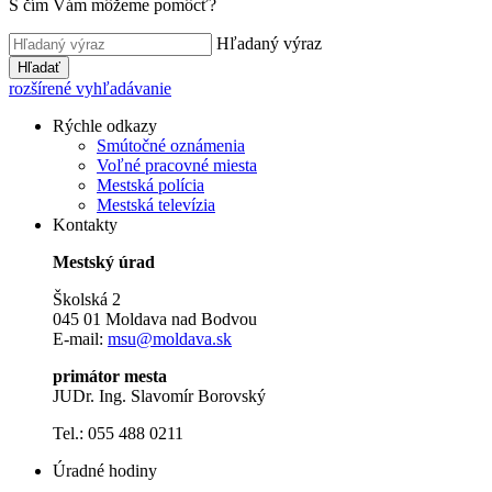
S čím Vám môžeme pomôcť?
Hľadaný výraz
Hľadať
rozšírené vyhľadávanie
Rýchle odkazy
Smútočné oznámenia
Voľné pracovné miesta
Mestská polícia
Mestská televízia
Kontakty
Mestský úrad
Školská 2
045 01 Moldava nad Bodvou
E-mail:
msu@moldava.sk
primátor mesta
JUDr. Ing. Slavomír Borovský
Tel.: 055 488 0211
Úradné hodiny