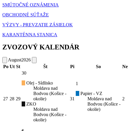
SMÚTOČNÉ OZNÁMENIA
OBCHODNÉ SÚŤAŽE
VÝZVY - PREVZATIE ZÁSIELOK
KARANTÉNNA STANICA
ZVOZOVÝ KALENDÁR
August
2026
Po
Ut
St
Št
Pi
So
Ne
30
Olej - Sídlisko
1
Moldava nad
Bodvou (Košice -
Papier - VZ
27
28
29
okolie)
31
Moldava nad
2
ZKO
Bodvou (Košice -
Moldava nad
okolie)
Bodvou (Košice -
okolie)
6