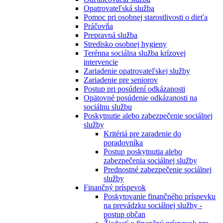
Opatrovateľská služba
Pomoc pri osobnej starostlivosti o dieťa
Práčovňa
Prepravná služba
Stredisko osobnej hygieny
Terénna sociálna služba krízovej
intervencie
Zariadenie opatrovateľskej služby
Zariadenie pre seniorov
Postup pri posúdení odkázanosti
Opätovné posúdenie odkázanosti na
sociálnu službu
Poskytnutie alebo zabezpečenie sociálnej
služby
Kritériá pre zaradenie do
poradovníka
Postup poskytnutia alebo
zabezpečenia sociálnej služby
Prednostné zabezpečenie sociálnej
služby
Finančný príspevok
Poskytovanie finančného príspevku
na prevádzku sociálnej služby -
postup občan