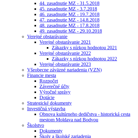
44. zasadnutie MZ - 31.5.2018
45. zasadnutie MZ - 3.7.2018
46. zasadnutie MZ - 19.7.2018
47. zasadnutie MZ - 14.8.2018
48. zasadnutie MZ - 17.8.2018
49. zasadnutie MZ - 29.10.2018
Verejné obstarávanie
Verejné obstarávanie 2021
Zákazky s nízkou hodnotou 2021
Verejné obstarávanie 2022
Zákazky s nízkou hodnotou 2022
Verejné obstarávanie 2023
Všeobecne záväzné nariadenia (VZN)
Financie mesta
Rozpočet
Záverečné účty
Výročné správy
Dotácie
Strategické dokumenty
Investičná výstavba
Obnova kultúrneho dedičstva - historická cesta
mestom Moldava nad Bodvou
Školstvo
Dokumenty
Školy a školské zariadenia