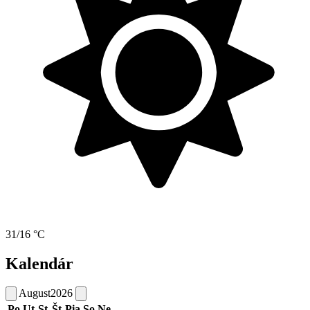
31/16 °C
Kalendár
August
2026
Po
Ut
St
Št
Pia
So
Ne