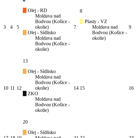
Olej - RD
8
Moldava nad
Bodvou (Košice -
Plasty - VZ
3
4
5
okolie)
7
Moldava nad
9
Olej - Sídlisko
Bodvou (Košice -
Moldava nad
okolie)
Bodvou (Košice -
okolie)
13
Olej - Sídlisko
Moldava nad
Bodvou (Košice -
10
11
12
okolie)
14
15
16
ZKO
Moldava nad
Bodvou (Košice -
okolie)
20
Olej - Sídlisko
17
18
19
Moldava nad
21
22
23