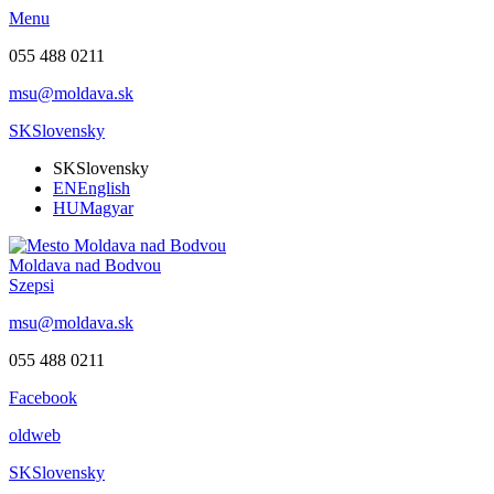
Menu
055 488 0211
msu@moldava.sk
SK
Slovensky
SK
Slovensky
EN
English
HU
Magyar
Moldava nad Bodvou
Szepsi
msu@moldava.sk
055 488 0211
Facebook
oldweb
SK
Slovensky