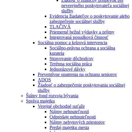
Žiadosť o finančný príspevok pre
neverejného poskytovateľa sociálnej
služby
Evidencia žiadateľov o poskytovanie alebo
zabezpečenie sociálnej služby
TLAČIVÁ
Priemerné bežné výdavky a príjmy
Integrovaná posudková činnosť
Sociálna pomoc a krízová intervencia
Sociálno-právna ochrana a sociálna
kuratela
Stravovanie dôchodcov
Terénna sociálna práca
Jednorázové dávky
Preventívne opatrenia na ochranu seniorov
ADOS
Žiadosť o zabezpečenie poskytovania sociálnej
služby
Štátny fond rozvoja bývania
Správa majetku
Verejné obchodné suťaže
Nájmy nehnuteľnosti
Odpredaje nehnuteľnosti
Nájmy nebytových priestorov
Predaj majetku mesta