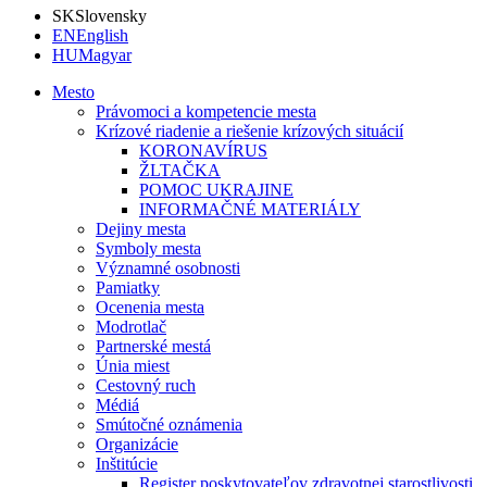
SK
Slovensky
EN
English
HU
Magyar
Mesto
Právomoci a kompetencie mesta
Krízové riadenie a riešenie krízových situácií
KORONAVÍRUS
ŽLTAČKA
POMOC UKRAJINE
INFORMAČNÉ MATERIÁLY
Dejiny mesta
Symboly mesta
Významné osobnosti
Pamiatky
Ocenenia mesta
Modrotlač
Partnerské mestá
Únia miest
Cestovný ruch
Médiá
Smútočné oznámenia
Organizácie
Inštitúcie
Register poskytovateľov zdravotnej starostlivosti