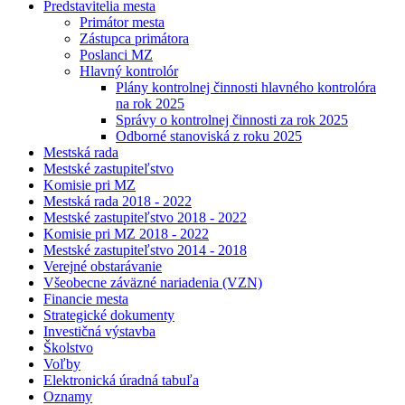
Predstavitelia mesta
Primátor mesta
Zástupca primátora
Poslanci MZ
Hlavný kontrolór
Plány kontrolnej činnosti hlavného kontrolóra
na rok 2025
Správy o kontrolnej činnosti za rok 2025
Odborné stanoviská z roku 2025
Mestská rada
Mestské zastupiteľstvo
Komisie pri MZ
Mestská rada 2018 - 2022
Mestské zastupiteľstvo 2018 - 2022
Komisie pri MZ 2018 - 2022
Mestské zastupiteľstvo 2014 - 2018
Verejné obstarávanie
Všeobecne záväzné nariadenia (VZN)
Financie mesta
Strategické dokumenty
Investičná výstavba
Školstvo
Voľby
Elektronická úradná tabuľa
Oznamy