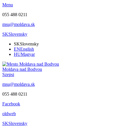
Menu
055 488 0211
msu@moldava.sk
SK
Slovensky
SK
Slovensky
EN
English
HU
Magyar
Moldava nad Bodvou
Szepsi
msu@moldava.sk
055 488 0211
Facebook
oldweb
SK
Slovensky