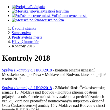
Podujatia
Mestská televízia
Voľné pracovné miesta
Mestská polícia
Úvodná stránka
Samospráva
Predstavitelia mesta
Hlavný kontrolór
Kontroly 2018
Kontroly 2018
Správa z kontroly č. HK/1/2018
- kontrola plnenia uznesení
Mestského zastupiteľstva v Moldave nad Bodvou, ktoré boli prijaté
v roku 2017.
Správa z kontroly č. HK/2/2018
- Základná škola Československej
armády 15, Moldava nad Bodvou - Kontrola plnenia opatrení
prijatých na odstránenie nedostatkov a/alebo na predchádzanie ich
vzniku, ktoré boli predložené kontrolovaným subjektom Základná
škola Československej armády 15 v Moldave nad Bodvou v rámci
kontroly č. HK/14/2016.