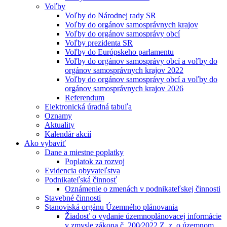
Voľby
Voľby do Národnej rady SR
Voľby do orgánov samosprávnych krajov
Voľby do orgánov samosprávy obcí
Voľby prezidenta SR
Voľby do Európskeho parlamentu
Voľby do orgánov samosprávy obcí a voľby do
orgánov samosprávnych krajov 2022
Voľby do orgánov samosprávy obcí a voľby do
orgánov samosprávnych krajov 2026
Referendum
Elektronická úradná tabuľa
Oznamy
Aktuality
Kalendár akcií
Ako vybaviť
Dane a miestne poplatky
Poplatok za rozvoj
Evidencia obyvateľstva
Podnikateľská činnosť
Oznámenie o zmenách v podnikateľskej činnosti
Stavebné činnosti
Stanoviská orgánu Územného plánovania
Žiadosť o vydanie územnoplánovacej informácie
v zmysle zákona č. 200⁄2022 Z. z. o územnom