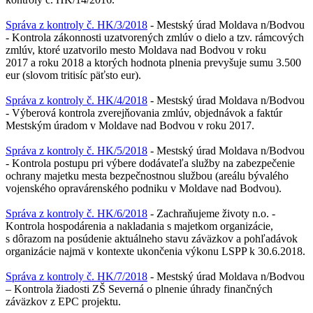
Správa z kontroly č. HK/3/2018
- Mestský úrad Moldava n/Bodvou
- Kontrola zákonnosti uzatvorených zmlúv o dielo a tzv. rámcových
zmlúv, ktoré uzatvorilo mesto Moldava nad Bodvou v roku
2017 a roku 2018 a ktorých hodnota plnenia prevyšuje sumu 3.500
eur (slovom tritisíc päťsto eur).
Správa z kontroly č. HK/4/2018
- Mestský úrad Moldava n/Bodvou
- Výberová kontrola zverejňovania zmlúv, objednávok a faktúr
Mestským úradom v Moldave nad Bodvou v roku 2017.
Správa z kontroly č. HK/5/2018
- Mestský úrad Moldava n/Bodvou
- Kontrola postupu pri výbere dodávateľa služby na zabezpečenie
ochrany majetku mesta bezpečnostnou službou (areálu bývalého
vojenského opravárenského podniku v Moldave nad Bodvou).
Správa z kontroly č. HK/6/2018
- Zachraňujeme životy n.o. -
Kontrola hospodárenia a nakladania s majetkom organizácie,
s dôrazom na posúdenie aktuálneho stavu záväzkov a pohľadávok
organizácie najmä v kontexte ukončenia výkonu LSPP k 30.6.2018.
Správa z kontroly č. HK/7/2018
- Mestský úrad Moldava n/Bodvou
– Kontrola žiadosti ZŠ Severná o plnenie úhrady finančných
záväzkov z EPC projektu.