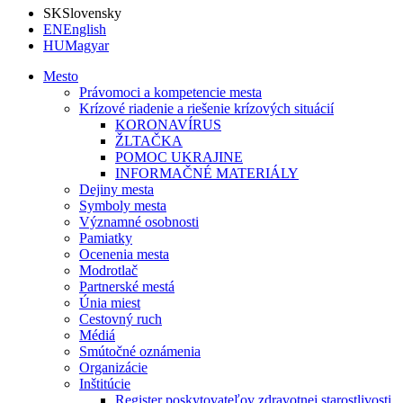
SK
Slovensky
EN
English
HU
Magyar
Mesto
Právomoci a kompetencie mesta
Krízové riadenie a riešenie krízových situácií
KORONAVÍRUS
ŽLTAČKA
POMOC UKRAJINE
INFORMAČNÉ MATERIÁLY
Dejiny mesta
Symboly mesta
Významné osobnosti
Pamiatky
Ocenenia mesta
Modrotlač
Partnerské mestá
Únia miest
Cestovný ruch
Médiá
Smútočné oznámenia
Organizácie
Inštitúcie
Register poskytovateľov zdravotnej starostlivosti