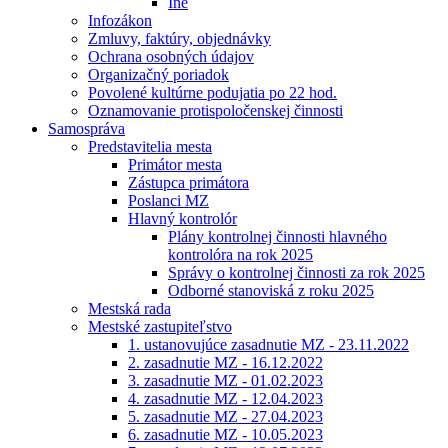
Iné
Infozákon
Zmluvy, faktúry, objednávky
Ochrana osobných údajov
Organizačný poriadok
Povolené kultúrne podujatia po 22 hod.
Oznamovanie protispoločenskej činnosti
Samospráva
Predstavitelia mesta
Primátor mesta
Zástupca primátora
Poslanci MZ
Hlavný kontrolór
Plány kontrolnej činnosti hlavného
kontrolóra na rok 2025
Správy o kontrolnej činnosti za rok 2025
Odborné stanoviská z roku 2025
Mestská rada
Mestské zastupiteľstvo
1. ustanovujúce zasadnutie MZ - 23.11.2022
2. zasadnutie MZ - 16.12.2022
3. zasadnutie MZ - 01.02.2023
4. zasadnutie MZ - 12.04.2023
5. zasadnutie MZ - 27.04.2023
6. zasadnutie MZ - 10.05.2023