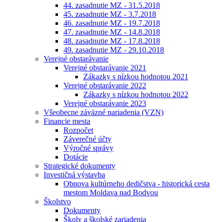
44. zasadnutie MZ - 31.5.2018
45. zasadnutie MZ - 3.7.2018
46. zasadnutie MZ - 19.7.2018
47. zasadnutie MZ - 14.8.2018
48. zasadnutie MZ - 17.8.2018
49. zasadnutie MZ - 29.10.2018
Verejné obstarávanie
Verejné obstarávanie 2021
Zákazky s nízkou hodnotou 2021
Verejné obstarávanie 2022
Zákazky s nízkou hodnotou 2022
Verejné obstarávanie 2023
Všeobecne záväzné nariadenia (VZN)
Financie mesta
Rozpočet
Záverečné účty
Výročné správy
Dotácie
Strategické dokumenty
Investičná výstavba
Obnova kultúrneho dedičstva - historická cesta
mestom Moldava nad Bodvou
Školstvo
Dokumenty
Školy a školské zariadenia