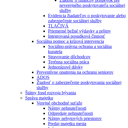
Žiadosť o finančný príspevok pre
neverejného poskytovateľa sociálnej
služby
Evidencia žiadateľov o poskytovanie alebo
zabezpečenie sociálnej služby
TLAČIVÁ
Priemerné bežné výdavky a príjmy
Integrovaná posudková činnosť
Sociálna pomoc a krízová intervencia
Sociálno-právna ochrana a sociálna
kuratela
Stravovanie dôchodcov
Terénna sociálna práca
Jednorázové dávky
Preventívne opatrenia na ochranu seniorov
ADOS
Žiadosť o zabezpečenie poskytovania sociálnej
služby
Štátny fond rozvoja bývania
Správa majetku
Verejné obchodné suťaže
Nájmy nehnuteľnosti
Odpredaje nehnuteľnosti
Nájmy nebytových priestorov
Predaj majetku mesta