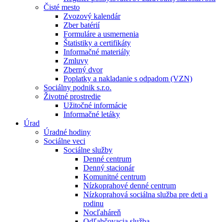
Čisté mesto
Zvozový kalendár
Zber batérií
Formuláre a usmernenia
Štatistiky a certifikáty
Informačné materiály
Zmluvy
Zberný dvor
Poplatky a nakladanie s odpadom (VZN)
Sociálny podnik s.r.o.
Životné prostredie
Užitočné informácie
Informačné letáky
Úrad
Úradné hodiny
Sociálne veci
Sociálne služby
Denné centrum
Denný stacionár
Komunitné centrum
Nízkoprahové denné centrum
Nízkoprahová sociálna služba pre deti a
rodinu
Nocľaháreň
Odľahčovacia služba