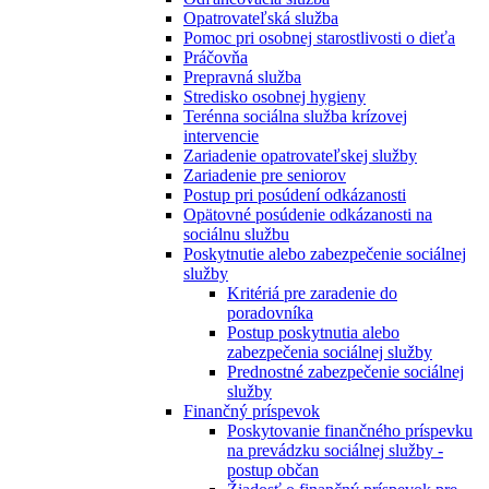
Opatrovateľská služba
Pomoc pri osobnej starostlivosti o dieťa
Práčovňa
Prepravná služba
Stredisko osobnej hygieny
Terénna sociálna služba krízovej
intervencie
Zariadenie opatrovateľskej služby
Zariadenie pre seniorov
Postup pri posúdení odkázanosti
Opätovné posúdenie odkázanosti na
sociálnu službu
Poskytnutie alebo zabezpečenie sociálnej
služby
Kritériá pre zaradenie do
poradovníka
Postup poskytnutia alebo
zabezpečenia sociálnej služby
Prednostné zabezpečenie sociálnej
služby
Finančný príspevok
Poskytovanie finančného príspevku
na prevádzku sociálnej služby -
postup občan