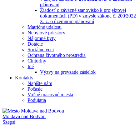
plánovaní
Žiadosť o záväzné stanovisko k projektovej
dokumentácii (PD) v zmysle zákona č. 200⁄2022
Z. z. o územnom plánovaní
Matričné udalosti
Nebytové priestory
Nájomné byty
Dotácie
Sociálne veci
Ochrana životného prostredia
Cintoríny
Iné
Výzvy na prevzatie zásielok
Kontakty
Napíšte nám
Počasie
Voľné pracovné miesta
Podujatia
Moldava nad Bodvou
Szepsi