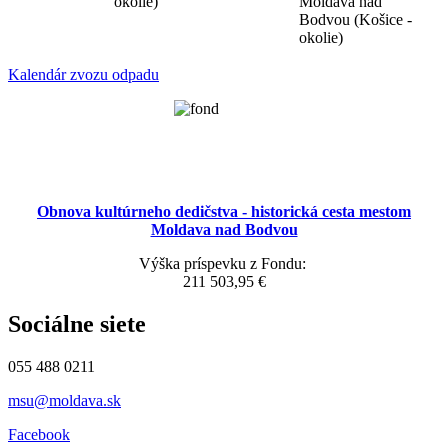
okolie)
Moldava nad
Bodvou (Košice -
okolie)
Kalendár zvozu odpadu
Obnova kultúrneho dedičstva - historická cesta mestom
Moldava nad Bodvou
Výška príspevku z Fondu:
211 503,95 €
Sociálne siete
055 488 0211
msu@moldava.sk
Facebook