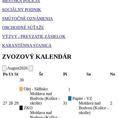
MESTSKÁ POLÍCIA
SOCIÁLNY PODNIK
SMÚTOČNÉ OZNÁMENIA
OBCHODNÉ SÚŤAŽE
VÝZVY - PREVZATIE ZÁSIELOK
KARANTÉNNA STANICA
ZVOZOVÝ KALENDÁR
August
2026
Po
Ut
St
Št
Pi
So
Ne
30
Olej - Sídlisko
1
Moldava nad
Bodvou (Košice -
Papier - VZ
27
28
29
okolie)
31
Moldava nad
2
ZKO
Bodvou (Košice -
Moldava nad
okolie)
Bodvou (Košice -