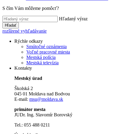
S čím Vám môžeme pomôcť?
Hľadaný výraz
Hľadať
rozšírené vyhľadávanie
Rýchle odkazy
Smútočné oznámenia
Voľné pracovné miesta
Mestská polícia
Mestská televízia
Kontakty
Mestský úrad
Školská 2
045 01 Moldava nad Bodvou
E-mail:
msu@moldava.sk
primátor mesta
JUDr. Ing. Slavomír Borovský
Tel.: 055 488 0211