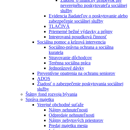
Žiadosť o finančný príspevok pre
neverejného poskytovateľa sociálnej
služby
Evidencia žiadateľov o poskytovanie alebo
zabezpečenie sociálnej služby
TLAČIVÁ
Priemerné bežné výdavky a príjmy
Integrovaná posudková činnosť
Sociálna pomoc a krízová intervencia
Sociálno-právna ochrana a sociálna
kuratela
Stravovanie dôchodcov
Terénna sociálna práca
Jednorázové dávky
Preventívne opatrenia na ochranu seniorov
ADOS
Žiadosť o zabezpečenie poskytovania sociálnej
služby
Štátny fond rozvoja bývania
Správa majetku
Verejné obchodné suťaže
Nájmy nehnuteľnosti
Odpredaje nehnuteľnosti
Nájmy nebytových priestorov
Predaj majetku mesta