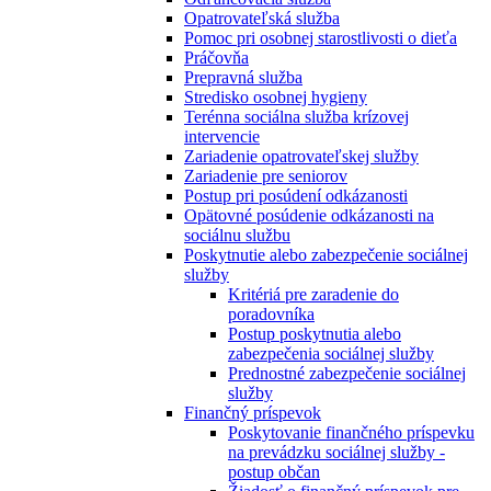
Opatrovateľská služba
Pomoc pri osobnej starostlivosti o dieťa
Práčovňa
Prepravná služba
Stredisko osobnej hygieny
Terénna sociálna služba krízovej
intervencie
Zariadenie opatrovateľskej služby
Zariadenie pre seniorov
Postup pri posúdení odkázanosti
Opätovné posúdenie odkázanosti na
sociálnu službu
Poskytnutie alebo zabezpečenie sociálnej
služby
Kritériá pre zaradenie do
poradovníka
Postup poskytnutia alebo
zabezpečenia sociálnej služby
Prednostné zabezpečenie sociálnej
služby
Finančný príspevok
Poskytovanie finančného príspevku
na prevádzku sociálnej služby -
postup občan