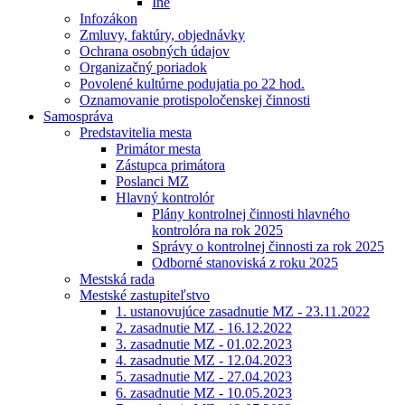
Iné
Infozákon
Zmluvy, faktúry, objednávky
Ochrana osobných údajov
Organizačný poriadok
Povolené kultúrne podujatia po 22 hod.
Oznamovanie protispoločenskej činnosti
Samospráva
Predstavitelia mesta
Primátor mesta
Zástupca primátora
Poslanci MZ
Hlavný kontrolór
Plány kontrolnej činnosti hlavného
kontrolóra na rok 2025
Správy o kontrolnej činnosti za rok 2025
Odborné stanoviská z roku 2025
Mestská rada
Mestské zastupiteľstvo
1. ustanovujúce zasadnutie MZ - 23.11.2022
2. zasadnutie MZ - 16.12.2022
3. zasadnutie MZ - 01.02.2023
4. zasadnutie MZ - 12.04.2023
5. zasadnutie MZ - 27.04.2023
6. zasadnutie MZ - 10.05.2023