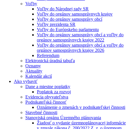
Voľby
Voľby do Národnej rady SR
Voľby do orgánov samosprávnych krajov
Voľby do orgánov samosprávy obcí
Voľby prezidenta SR
Voľby do Európskeho parlamentu
Voľby do orgánov samosprávy obcí a voľby do
orgánov samosprávnych krajov 2022
Voľby do orgánov samosprávy obcí a voľby do
orgánov samosprávnych krajov 2026
Referendum
Elektronická úradná tabuľa
Oznamy
Aktuality
Kalendár akcií
Ako vybaviť
Dane a miestne poplatky
Poplatok za rozvoj
Evidencia obyvateľstva
Podnikateľská činnosť
Oznámenie o zmenách v podnikateľskej činnosti
Stavebné činnosti
Stanoviská orgánu Územného plánovania
Žiadosť o vydanie územnoplánovacej informácie
v zmysle zákona č. 200⁄2022 Z. z. o územnom