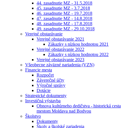
44. zasadnutie MZ - 31.5.2018
45. zasadnutie MZ - 3.7.2018
46. zasadnutie MZ - 19.7.2018
47. zasadnutie MZ - 14.8.2018
48. zasadnutie MZ - 17.8.2018
49. zasadnutie MZ - 29.10.2018
Verejné obstarávanie
Verejné obstarávanie 2021
Zákazky s nízkou hodnotou 2021
Verejné obstarávanie 2022
Zákazky s nízkou hodnotou 2022
Verejné obstarávanie 2023
Všeobecne záväzné nariadenia (VZN)
Financie mesta
Rozpočet
Záverečné účty
Výročné správy
Dotácie
Strategické dokumenty
Investičná výstavba
Obnova kultúrneho dedičstva - historická cesta
mestom Moldava nad Bodvou
Školstvo
Dokumenty
Školy a školské zariadenia