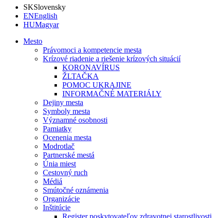
SK
Slovensky
EN
English
HU
Magyar
Mesto
Právomoci a kompetencie mesta
Krízové riadenie a riešenie krízových situácií
KORONAVÍRUS
ŽLTAČKA
POMOC UKRAJINE
INFORMAČNÉ MATERIÁLY
Dejiny mesta
Symboly mesta
Významné osobnosti
Pamiatky
Ocenenia mesta
Modrotlač
Partnerské mestá
Únia miest
Cestovný ruch
Médiá
Smútočné oznámenia
Organizácie
Inštitúcie
Register poskytovateľov zdravotnej starostlivosti