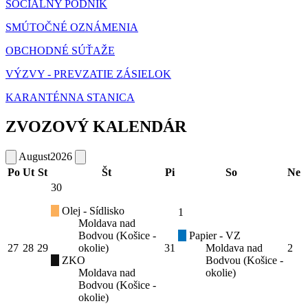
SOCIÁLNY PODNIK
SMÚTOČNÉ OZNÁMENIA
OBCHODNÉ SÚŤAŽE
VÝZVY - PREVZATIE ZÁSIELOK
KARANTÉNNA STANICA
ZVOZOVÝ KALENDÁR
August
2026
Po
Ut
St
Št
Pi
So
Ne
30
Olej - Sídlisko
1
Moldava nad
Bodvou (Košice -
Papier - VZ
27
28
29
okolie)
31
Moldava nad
2
ZKO
Bodvou (Košice -
Moldava nad
okolie)
Bodvou (Košice -
okolie)