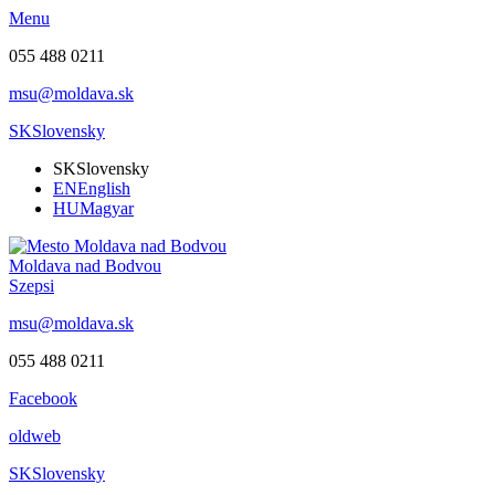
Menu
055 488 0211
msu@moldava.sk
SK
Slovensky
SK
Slovensky
EN
English
HU
Magyar
Moldava nad Bodvou
Szepsi
msu@moldava.sk
055 488 0211
Facebook
oldweb
SK
Slovensky