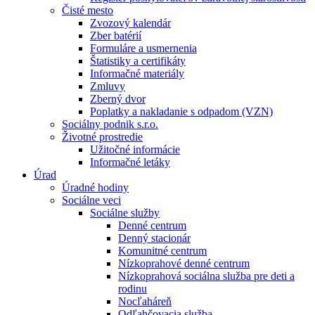
Čisté mesto
Zvozový kalendár
Zber batérií
Formuláre a usmernenia
Štatistiky a certifikáty
Informačné materiály
Zmluvy
Zberný dvor
Poplatky a nakladanie s odpadom (VZN)
Sociálny podnik s.r.o.
Životné prostredie
Užitočné informácie
Informačné letáky
Úrad
Úradné hodiny
Sociálne veci
Sociálne služby
Denné centrum
Denný stacionár
Komunitné centrum
Nízkoprahové denné centrum
Nízkoprahová sociálna služba pre deti a
rodinu
Nocľaháreň
Odľahčovacia služba