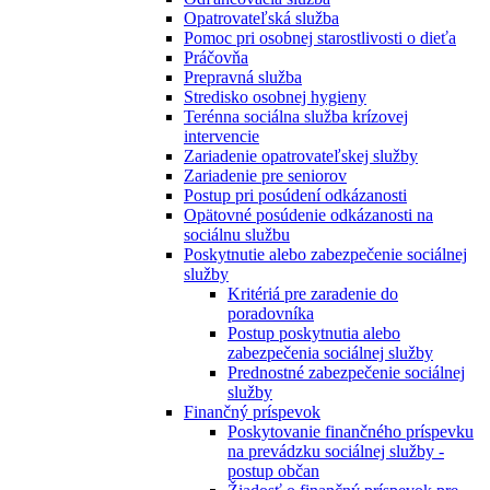
Opatrovateľská služba
Pomoc pri osobnej starostlivosti o dieťa
Práčovňa
Prepravná služba
Stredisko osobnej hygieny
Terénna sociálna služba krízovej
intervencie
Zariadenie opatrovateľskej služby
Zariadenie pre seniorov
Postup pri posúdení odkázanosti
Opätovné posúdenie odkázanosti na
sociálnu službu
Poskytnutie alebo zabezpečenie sociálnej
služby
Kritériá pre zaradenie do
poradovníka
Postup poskytnutia alebo
zabezpečenia sociálnej služby
Prednostné zabezpečenie sociálnej
služby
Finančný príspevok
Poskytovanie finančného príspevku
na prevádzku sociálnej služby -
postup občan