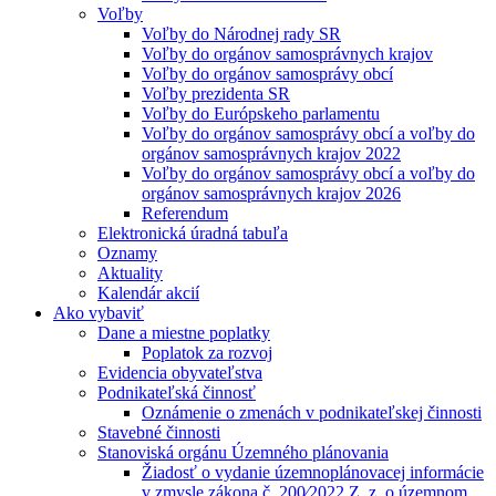
Voľby
Voľby do Národnej rady SR
Voľby do orgánov samosprávnych krajov
Voľby do orgánov samosprávy obcí
Voľby prezidenta SR
Voľby do Európskeho parlamentu
Voľby do orgánov samosprávy obcí a voľby do
orgánov samosprávnych krajov 2022
Voľby do orgánov samosprávy obcí a voľby do
orgánov samosprávnych krajov 2026
Referendum
Elektronická úradná tabuľa
Oznamy
Aktuality
Kalendár akcií
Ako vybaviť
Dane a miestne poplatky
Poplatok za rozvoj
Evidencia obyvateľstva
Podnikateľská činnosť
Oznámenie o zmenách v podnikateľskej činnosti
Stavebné činnosti
Stanoviská orgánu Územného plánovania
Žiadosť o vydanie územnoplánovacej informácie
v zmysle zákona č. 200⁄2022 Z. z. o územnom