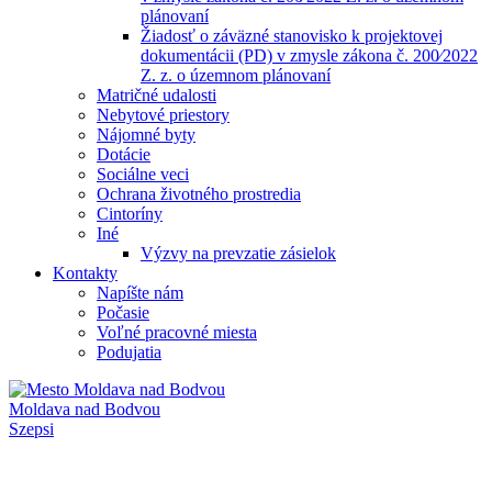
plánovaní
Žiadosť o záväzné stanovisko k projektovej
dokumentácii (PD) v zmysle zákona č. 200⁄2022
Z. z. o územnom plánovaní
Matričné udalosti
Nebytové priestory
Nájomné byty
Dotácie
Sociálne veci
Ochrana životného prostredia
Cintoríny
Iné
Výzvy na prevzatie zásielok
Kontakty
Napíšte nám
Počasie
Voľné pracovné miesta
Podujatia
Moldava nad Bodvou
Szepsi