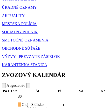
ÚRADNÉ OZNAMY
AKTUALITY
MESTSKÁ POLÍCIA
SOCIÁLNY PODNIK
SMÚTOČNÉ OZNÁMENIA
OBCHODNÉ SÚŤAŽE
VÝZVY - PREVZATIE ZÁSIELOK
KARANTÉNNA STANICA
ZVOZOVÝ KALENDÁR
August
2026
Po
Ut
St
Št
Pi
So
Ne
30
Olej - Sídlisko
1