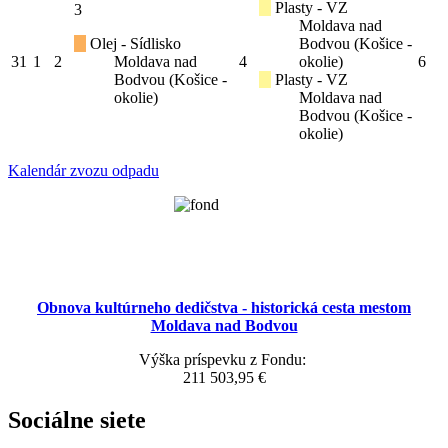
Plasty - VZ
3
Moldava nad
Olej - Sídlisko
Bodvou (Košice -
31
1
2
Moldava nad
4
okolie)
6
Bodvou (Košice -
Plasty - VZ
okolie)
Moldava nad
Bodvou (Košice -
okolie)
Kalendár zvozu odpadu
Obnova kultúrneho dedičstva - historická cesta mestom
Moldava nad Bodvou
Výška príspevku z Fondu:
211 503,95 €
Sociálne siete