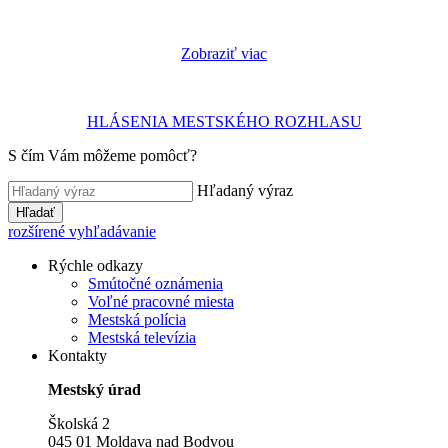
Zobraziť viac
HLÁSENIA MESTSKÉHO ROZHLASU
S čím Vám môžeme pomôcť?
Hľadaný výraz
Hľadať
rozšírené vyhľadávanie
Rýchle odkazy
Smútočné oznámenia
Voľné pracovné miesta
Mestská polícia
Mestská televízia
Kontakty
Mestský úrad
Školská 2
045 01 Moldava nad Bodvou