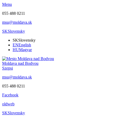
Menu
055 488 0211
msu@moldava.sk
SK
Slovensky
SK
Slovensky
EN
English
HU
Magyar
Moldava nad Bodvou
Szepsi
msu@moldava.sk
055 488 0211
Facebook
oldweb
SK
Slovensky