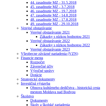
44. zasadnutie MZ - 31.5.2018
45. zasadnutie MZ - 3.7.2018
46. zasadnutie MZ - 19.7.2018
47. zasadnutie MZ - 14.8.2018
48. zasadnutie MZ - 17.8.2018
49. zasadnutie MZ - 29.10.2018
Verejné obstarávanie
Verejné obstarávanie 2021
Zákazky s nízkou hodnotou 2021
Verejné obstarávanie 2022
Zákazky s nízkou hodnotou 2022
Verejné obstarávanie 2023
Všeobecne záväzné nariadenia (VZN)
Financie mesta
Rozpočet
Záverečné účty
Výročné správy
Dotácie
Strategické dokumenty
Investičná výstavba
Obnova kultúrneho dedičstva - historická cesta
mestom Moldava nad Bodvou
Školstvo
Dokumenty
Školy a školské zariadenia