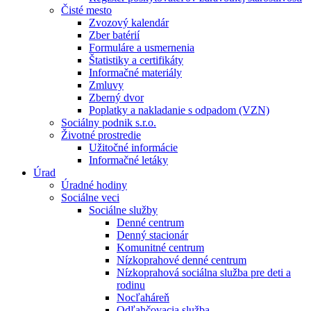
Čisté mesto
Zvozový kalendár
Zber batérií
Formuláre a usmernenia
Štatistiky a certifikáty
Informačné materiály
Zmluvy
Zberný dvor
Poplatky a nakladanie s odpadom (VZN)
Sociálny podnik s.r.o.
Životné prostredie
Užitočné informácie
Informačné letáky
Úrad
Úradné hodiny
Sociálne veci
Sociálne služby
Denné centrum
Denný stacionár
Komunitné centrum
Nízkoprahové denné centrum
Nízkoprahová sociálna služba pre deti a
rodinu
Nocľaháreň
Odľahčovacia služba