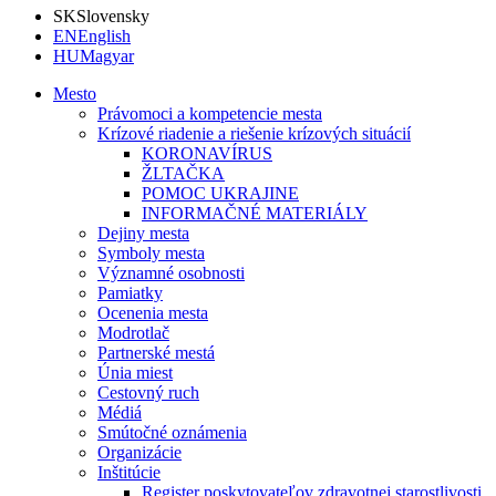
SK
Slovensky
EN
English
HU
Magyar
Mesto
Právomoci a kompetencie mesta
Krízové riadenie a riešenie krízových situácií
KORONAVÍRUS
ŽLTAČKA
POMOC UKRAJINE
INFORMAČNÉ MATERIÁLY
Dejiny mesta
Symboly mesta
Významné osobnosti
Pamiatky
Ocenenia mesta
Modrotlač
Partnerské mestá
Únia miest
Cestovný ruch
Médiá
Smútočné oznámenia
Organizácie
Inštitúcie
Register poskytovateľov zdravotnej starostlivosti