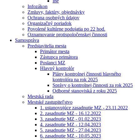
Iné
Infozákon
Zmluvy, faktúry, objednávky
Ochrana osobných údajov
Organizačný poriadok
Povolené kultúrne podujatia po 22 hod.
Oznamovanie protispoločenskej činnosti
Samospráva
Predstavitelia mesta
Primátor mesta
Zástupca primátora
Poslanci MZ
Hlavný kontrolór
Plány kontrolnej činnosti hlavného
kontrolóra na rok 2025
Správy o kontrolnej činnosti za rok 2025
Odborné stanoviská z roku 2025
Mestská rada
Mestské zastupiteľstvo
1. ustanovujúce zasadnutie MZ - 23.11.2022
2. zasadnutie MZ - 16.12.2022
3. zasadnutie MZ - 01.02.2023
4. zasadnutie MZ - 12.04.2023
5. zasadnutie MZ - 27.04.2023
6. zasadnutie MZ - 10.05.2023