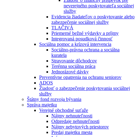
Žiadosť o finančný príspevok pre
neverejného poskytovateľa sociálnej
služby
Evidencia žiadateľov o poskytovanie alebo
zabezpečenie sociálnej služby
TLAČIVÁ
Priemerné bežné výdavky a príjmy
Integrovaná posudková činnosť
Sociálna pomoc a krízová intervencia
Sociálno-právna ochrana a sociálna
kuratela
Stravovanie dôchodcov
Terénna sociálna práca
Jednorázové dávky
Preventívne opatrenia na ochranu seniorov
ADOS
Žiadosť o zabezpečenie poskytovania sociálnej
služby
Štátny fond rozvoja bývania
Správa majetku
Verejné obchodné suťaže
Nájmy nehnuteľnosti
Odpredaje nehnuteľnosti
Nájmy nebytových priestorov
Predaj majetku mesta