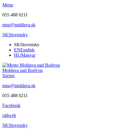
Menu
055 488 0211
msu@moldava.sk
SK
Slovensky
SK
Slovensky
EN
English
HU
Magyar
Moldava nad Bodvou
Szepsi
msu@moldava.sk
055 488 0211
Facebook
oldweb
SK
Slovensky