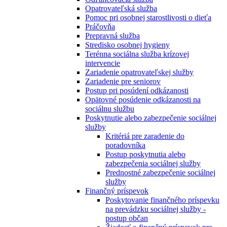
Opatrovateľská služba
Pomoc pri osobnej starostlivosti o dieťa
Práčovňa
Prepravná služba
Stredisko osobnej hygieny
Terénna sociálna služba krízovej
intervencie
Zariadenie opatrovateľskej služby
Zariadenie pre seniorov
Postup pri posúdení odkázanosti
Opätovné posúdenie odkázanosti na
sociálnu službu
Poskytnutie alebo zabezpečenie sociálnej
služby
Kritériá pre zaradenie do
poradovníka
Postup poskytnutia alebo
zabezpečenia sociálnej služby
Prednostné zabezpečenie sociálnej
služby
Finančný príspevok
Poskytovanie finančného príspevku
na prevádzku sociálnej služby -
postup občan