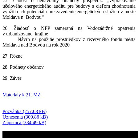
25. Žiadosť o nenávratný finančný príspevok: „Vypracovanie
účelového energetického auditu pre budovy s cieľom zhodnotenia
využitia ich potenciálu pre zavedenie energetických služieb v meste
Moldava n. Bodvou“
26. Žiadosť o NFP zameraná na Vodozádržné opatrenia
v urbanizovanej krajine
Návrh na použitie prostriedkov z rezervného fondu mesta
Moldava nad Bodvou na rok 2020
27. Rôzne
28. Podnety občanov
29. Záver
Materiály k 21. MZ
Pozvánka (257.68 kB)
Uznesenia (309.86 kB)
Zápisnica (334.49 kB)