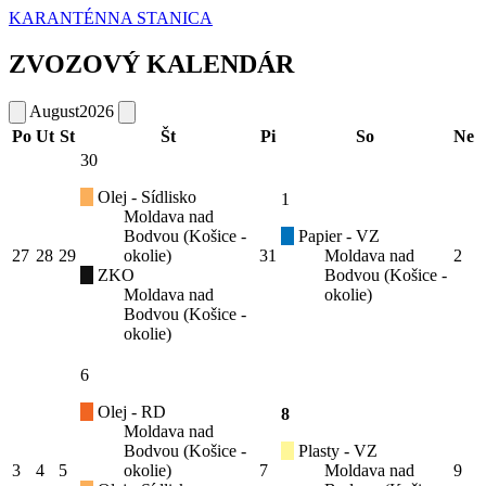
KARANTÉNNA STANICA
ZVOZOVÝ KALENDÁR
August
2026
Po
Ut
St
Št
Pi
So
Ne
30
Olej - Sídlisko
1
Moldava nad
Bodvou (Košice -
Papier - VZ
27
28
29
okolie)
31
Moldava nad
2
ZKO
Bodvou (Košice -
Moldava nad
okolie)
Bodvou (Košice -
okolie)
6
Olej - RD
8
Moldava nad
Bodvou (Košice -
Plasty - VZ
3
4
5
okolie)
7
Moldava nad
9