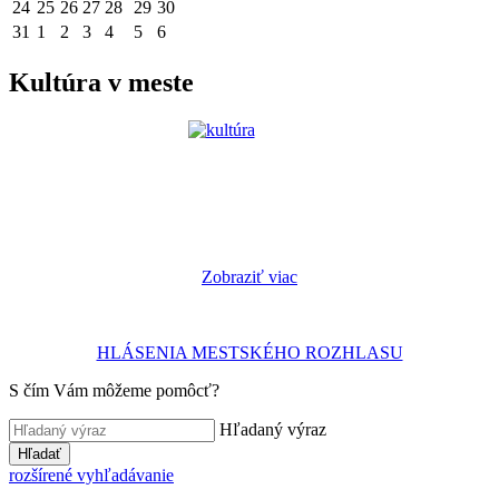
24
25
26
27
28
29
30
31
1
2
3
4
5
6
Kultúra v meste
Zobraziť viac
HLÁSENIA MESTSKÉHO ROZHLASU
S čím Vám môžeme pomôcť?
Hľadaný výraz
Hľadať
rozšírené vyhľadávanie