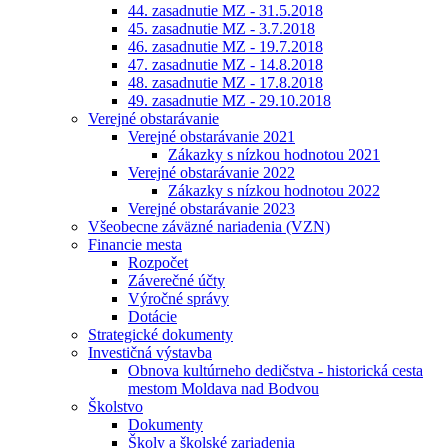
44. zasadnutie MZ - 31.5.2018
45. zasadnutie MZ - 3.7.2018
46. zasadnutie MZ - 19.7.2018
47. zasadnutie MZ - 14.8.2018
48. zasadnutie MZ - 17.8.2018
49. zasadnutie MZ - 29.10.2018
Verejné obstarávanie
Verejné obstarávanie 2021
Zákazky s nízkou hodnotou 2021
Verejné obstarávanie 2022
Zákazky s nízkou hodnotou 2022
Verejné obstarávanie 2023
Všeobecne záväzné nariadenia (VZN)
Financie mesta
Rozpočet
Záverečné účty
Výročné správy
Dotácie
Strategické dokumenty
Investičná výstavba
Obnova kultúrneho dedičstva - historická cesta
mestom Moldava nad Bodvou
Školstvo
Dokumenty
Školy a školské zariadenia