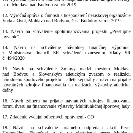
n. o. Moldava nad Bodvou za rok 2019
12. Výročná správa o činnosti a hospodárení neziskovej organizácie
Voda a život, Moldava nad Bodvou, časť Budulov za rok 2019
13. Návrh na schválenie spolufinancovania projektu „Prestupné
bývanie“
14. Návrh na schválenie návratnej finančnej výpomoci
z Ministerstva financií SR schválené uznesením Vlády SR
č. 494/2020
15. Návrh na schválenie Zmluvy medzi mestom Moldava
nad Bodvou a Slovenským atletickým zväzom o realizácii
národného športového projektu – atletickej dráhy a návrh na prijatie
návratných zdrojov financovania na realizáciu výstavby atletickej
dráhy
16. Návrh zámeru na prijatie návratných zdrojov financovania
formu úveru na financovanie výstavby Multifunkčnej športovej haly
17. Zriadenie výdajní odberných oprávnení - CO
18. Návrh na schválenie priameho odpredaja akcií Prvej
Komunálnej Finančnej, a. s. vo vlastníctve mesta Moldava