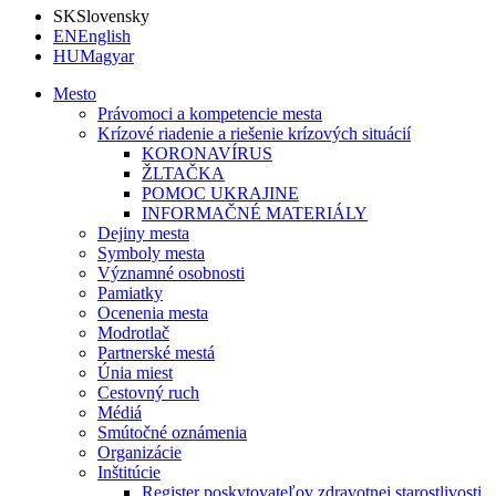
SK
Slovensky
EN
English
HU
Magyar
Mesto
Právomoci a kompetencie mesta
Krízové riadenie a riešenie krízových situácií
KORONAVÍRUS
ŽLTAČKA
POMOC UKRAJINE
INFORMAČNÉ MATERIÁLY
Dejiny mesta
Symboly mesta
Významné osobnosti
Pamiatky
Ocenenia mesta
Modrotlač
Partnerské mestá
Únia miest
Cestovný ruch
Médiá
Smútočné oznámenia
Organizácie
Inštitúcie
Register poskytovateľov zdravotnej starostlivosti