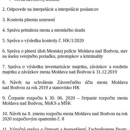
2. Odpovede na interpelácie a interpelácie poslancov
3. Kontrola plnenia uznesení
4. Správa primátora mesta a mestského úradu
5. Správa o výsledku kontroly č. HK/1/2020
6. Správa o plnení úloh Mestskej polície Moldava nad Bodvou, stav
na úseku verejného poriadku, priestupkov a kriminality
7. Správa o výsledku inventarizácie majetku, záväzkov a rozdielu
majetku a záväzkov mesta Moldava nad Bodvou k 31.12.2019
8. Návrh na schválenie Záverečného účtu mesta Moldava
nad Bodvou za rok 2019 a stanovisko HK
9. Čerpanie rozpočtu k 30. 06. 2020 – čerpanie rozpočtu mesta
Moldava nad Bodvou, MsKS a MŠK
10. Návrh na 8. zmenu rozpočtu mesta Moldava nad Bodvou na rok
2020 rozpočtovým opatrením č. 8
11. Výročná správa o činnosti a hospodárení Zachraňujeme životy,