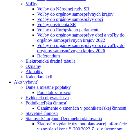
Voľby
Voľby do Národnej rady SR
Voľby do orgánov samosprávnych krajov
Voľby do orgánov samosprávy obcí
Voľby prezidenta SR
Voľby do Európskeho parlamentu
Voľby do orgánov samosprávy obcí a voľby do
orgánov samosprávnych krajov 2022
Voľby do orgánov samosprávy obcí a voľby do
orgánov samosprávnych krajov 2026
Referendum
Elektronická úradná tabuľa
Oznamy
Aktuality
Kalendár akcií
Ako vybaviť
Dane a miestne poplatky
Poplatok za rozvoj
Evidencia obyvateľstva
Podnikateľská činnosť
Oznámenie o zmenách v podnikateľskej činnosti
Stavebné činnosti
Stanoviská orgánu Územného plánovania
Žiadosť o vydanie územnoplánovacej informácie
v zmysle zákona č. 200⁄2022 Z. z. o územnom