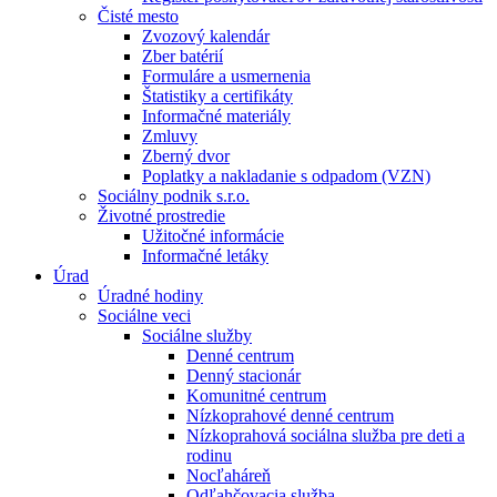
Čisté mesto
Zvozový kalendár
Zber batérií
Formuláre a usmernenia
Štatistiky a certifikáty
Informačné materiály
Zmluvy
Zberný dvor
Poplatky a nakladanie s odpadom (VZN)
Sociálny podnik s.r.o.
Životné prostredie
Užitočné informácie
Informačné letáky
Úrad
Úradné hodiny
Sociálne veci
Sociálne služby
Denné centrum
Denný stacionár
Komunitné centrum
Nízkoprahové denné centrum
Nízkoprahová sociálna služba pre deti a
rodinu
Nocľaháreň
Odľahčovacia služba