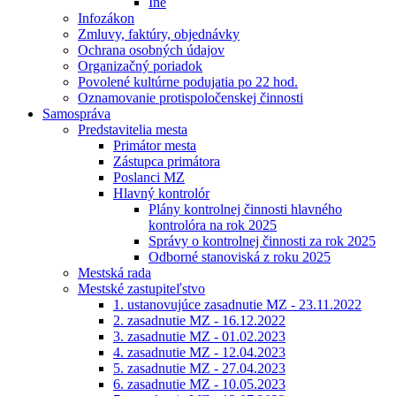
Iné
Infozákon
Zmluvy, faktúry, objednávky
Ochrana osobných údajov
Organizačný poriadok
Povolené kultúrne podujatia po 22 hod.
Oznamovanie protispoločenskej činnosti
Samospráva
Predstavitelia mesta
Primátor mesta
Zástupca primátora
Poslanci MZ
Hlavný kontrolór
Plány kontrolnej činnosti hlavného
kontrolóra na rok 2025
Správy o kontrolnej činnosti za rok 2025
Odborné stanoviská z roku 2025
Mestská rada
Mestské zastupiteľstvo
1. ustanovujúce zasadnutie MZ - 23.11.2022
2. zasadnutie MZ - 16.12.2022
3. zasadnutie MZ - 01.02.2023
4. zasadnutie MZ - 12.04.2023
5. zasadnutie MZ - 27.04.2023
6. zasadnutie MZ - 10.05.2023