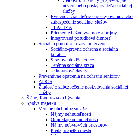
Žiadosť o finančný príspevok pre
neverejného poskytovateľa sociálnej
služby
Evidencia žiadateľov o poskytovanie alebo
zabezpečenie sociálnej služby
TLAČIVÁ
Priemerné bežné výdavky a príjmy
Integrovaná posudková činnosť
Sociálna pomoc a krízová intervencia
Sociálno-právna ochrana a sociálna
kuratela
Stravovanie dôchodcov
Terénna sociálna práca
Jednorázové dávky
Preventívne opatrenia na ochranu seniorov
ADOS
Žiadosť o zabezpečenie poskytovania sociálnej
služby
Štátny fond rozvoja bývania
Správa majetku
Verejné obchodné suťaže
Nájmy nehnuteľnosti
Odpredaje nehnuteľnosti
Nájmy nebytových priestorov
Predaj majetku mesta