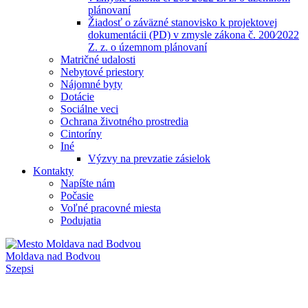
plánovaní
Žiadosť o záväzné stanovisko k projektovej
dokumentácii (PD) v zmysle zákona č. 200⁄2022
Z. z. o územnom plánovaní
Matričné udalosti
Nebytové priestory
Nájomné byty
Dotácie
Sociálne veci
Ochrana životného prostredia
Cintoríny
Iné
Výzvy na prevzatie zásielok
Kontakty
Napíšte nám
Počasie
Voľné pracovné miesta
Podujatia
Moldava nad Bodvou
Szepsi