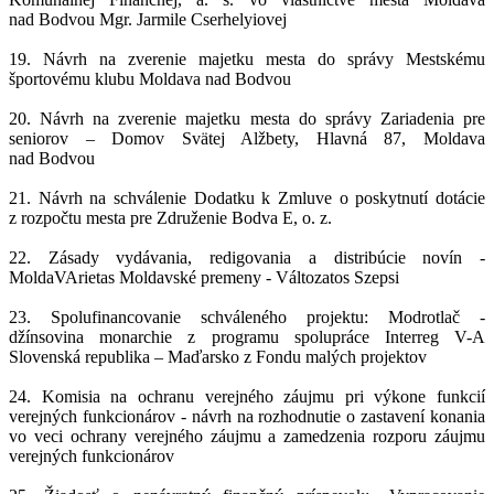
nad Bodvou Mgr. Jarmile Cserhelyiovej
19. Návrh na zverenie majetku mesta do správy Mestskému
športovému klubu Moldava nad Bodvou
20. Návrh na zverenie majetku mesta do správy Zariadenia pre
seniorov – Domov Svätej Alžbety, Hlavná 87, Moldava
nad Bodvou
21. Návrh na schválenie Dodatku k Zmluve o poskytnutí dotácie
z rozpočtu mesta pre Združenie Bodva E, o. z.
22. Zásady vydávania, redigovania a distribúcie novín -
MoldaVArietas Moldavské premeny - Változatos Szepsi
23. Spolufinancovanie schváleného projektu: Modrotlač -
džínsovina monarchie z programu spolupráce Interreg V-A
Slovenská republika – Maďarsko z Fondu malých projektov
24. Komisia na ochranu verejného záujmu pri výkone funkcií
verejných funkcionárov - návrh na rozhodnutie o zastavení konania
vo veci ochrany verejného záujmu a zamedzenia rozporu záujmu
verejných funkcionárov