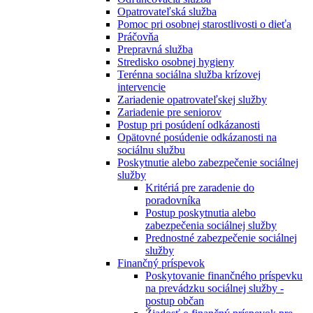
Opatrovateľská služba
Pomoc pri osobnej starostlivosti o dieťa
Práčovňa
Prepravná služba
Stredisko osobnej hygieny
Terénna sociálna služba krízovej
intervencie
Zariadenie opatrovateľskej služby
Zariadenie pre seniorov
Postup pri posúdení odkázanosti
Opätovné posúdenie odkázanosti na
sociálnu službu
Poskytnutie alebo zabezpečenie sociálnej
služby
Kritériá pre zaradenie do
poradovníka
Postup poskytnutia alebo
zabezpečenia sociálnej služby
Prednostné zabezpečenie sociálnej
služby
Finančný príspevok
Poskytovanie finančného príspevku
na prevádzku sociálnej služby -
postup občan