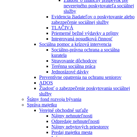
Žiadosť o finančný príspevok pre
neverejného poskytovateľa sociálnej
služby
Evidencia žiadateľov o poskytovanie alebo
zabezpečenie sociálnej služby
TLAČIVÁ
Priemerné bežné výdavky a príjmy
Integrovaná posudková činnosť
Sociálna pomoc a krízová intervencia
Sociálno-právna ochrana a sociálna
kuratela
Stravovanie dôchodcov
Terénna sociálna práca
Jednorázové dávky
Preventívne opatrenia na ochranu seniorov
ADOS
Žiadosť o zabezpečenie poskytovania sociálnej
služby
Štátny fond rozvoja bývania
Správa majetku
Verejné obchodné suťaže
Nájmy nehnuteľnosti
Odpredaje nehnuteľnosti
Nájmy nebytových priestorov
Predaj majetku mesta