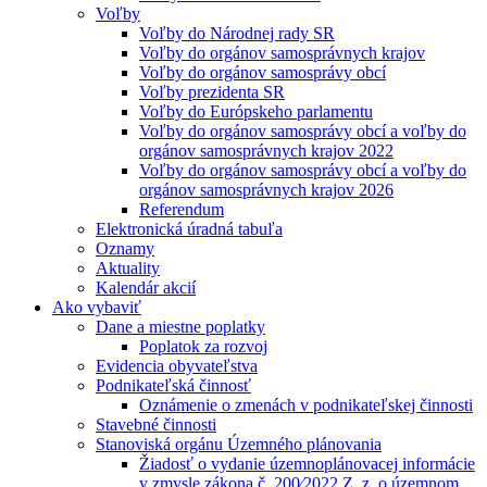
Voľby
Voľby do Národnej rady SR
Voľby do orgánov samosprávnych krajov
Voľby do orgánov samosprávy obcí
Voľby prezidenta SR
Voľby do Európskeho parlamentu
Voľby do orgánov samosprávy obcí a voľby do
orgánov samosprávnych krajov 2022
Voľby do orgánov samosprávy obcí a voľby do
orgánov samosprávnych krajov 2026
Referendum
Elektronická úradná tabuľa
Oznamy
Aktuality
Kalendár akcií
Ako vybaviť
Dane a miestne poplatky
Poplatok za rozvoj
Evidencia obyvateľstva
Podnikateľská činnosť
Oznámenie o zmenách v podnikateľskej činnosti
Stavebné činnosti
Stanoviská orgánu Územného plánovania
Žiadosť o vydanie územnoplánovacej informácie
v zmysle zákona č. 200⁄2022 Z. z. o územnom