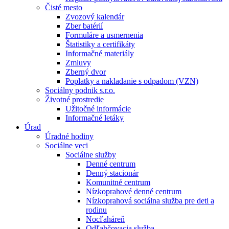
Čisté mesto
Zvozový kalendár
Zber batérií
Formuláre a usmernenia
Štatistiky a certifikáty
Informačné materiály
Zmluvy
Zberný dvor
Poplatky a nakladanie s odpadom (VZN)
Sociálny podnik s.r.o.
Životné prostredie
Užitočné informácie
Informačné letáky
Úrad
Úradné hodiny
Sociálne veci
Sociálne služby
Denné centrum
Denný stacionár
Komunitné centrum
Nízkoprahové denné centrum
Nízkoprahová sociálna služba pre deti a
rodinu
Nocľaháreň
Odľahčovacia služba