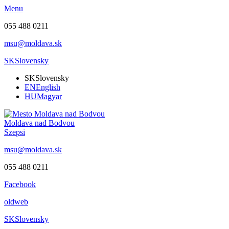
Menu
055 488 0211
msu@moldava.sk
SK
Slovensky
SK
Slovensky
EN
English
HU
Magyar
Moldava nad Bodvou
Szepsi
msu@moldava.sk
055 488 0211
Facebook
oldweb
SK
Slovensky