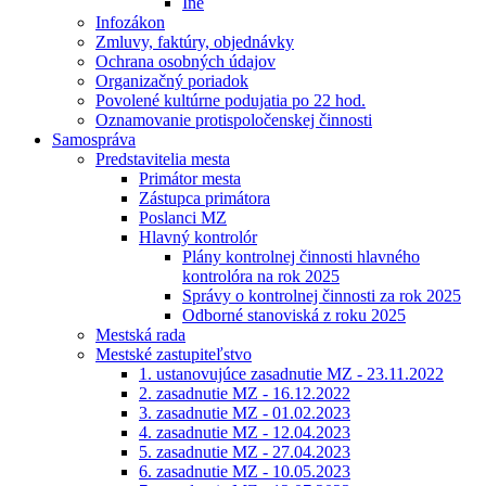
Iné
Infozákon
Zmluvy, faktúry, objednávky
Ochrana osobných údajov
Organizačný poriadok
Povolené kultúrne podujatia po 22 hod.
Oznamovanie protispoločenskej činnosti
Samospráva
Predstavitelia mesta
Primátor mesta
Zástupca primátora
Poslanci MZ
Hlavný kontrolór
Plány kontrolnej činnosti hlavného
kontrolóra na rok 2025
Správy o kontrolnej činnosti za rok 2025
Odborné stanoviská z roku 2025
Mestská rada
Mestské zastupiteľstvo
1. ustanovujúce zasadnutie MZ - 23.11.2022
2. zasadnutie MZ - 16.12.2022
3. zasadnutie MZ - 01.02.2023
4. zasadnutie MZ - 12.04.2023
5. zasadnutie MZ - 27.04.2023
6. zasadnutie MZ - 10.05.2023