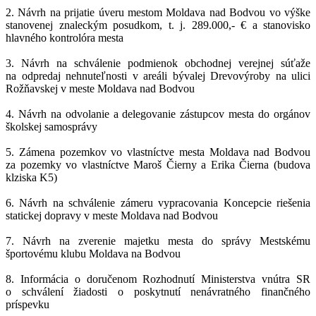
2. Návrh na prijatie úveru mestom Moldava nad Bodvou vo výške
stanovenej znaleckým posudkom, t. j. 289.000,- € a stanovisko
hlavného kontrolóra mesta
3. Návrh na schválenie podmienok obchodnej verejnej súťaže
na odpredaj nehnuteľnosti v areáli bývalej Drevovýroby na ulici
Rožňavskej v meste Moldava nad Bodvou
4. Návrh na odvolanie a delegovanie zástupcov mesta do orgánov
školskej samosprávy
5. Zámena pozemkov vo vlastníctve mesta Moldava nad Bodvou
za pozemky vo vlastníctve Maroš Čierny a Erika Čierna (budova
klziska K5)
6. Návrh na schválenie zámeru vypracovania Koncepcie riešenia
statickej dopravy v meste Moldava nad Bodvou
7. Návrh na zverenie majetku mesta do správy Mestskému
športovému klubu Moldava na Bodvou
8. Informácia o doručenom Rozhodnutí Ministerstva vnútra SR
o schválení žiadosti o poskytnutí nenávratného finančného
príspevku