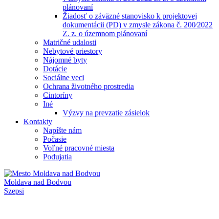
plánovaní
Žiadosť o záväzné stanovisko k projektovej
dokumentácii (PD) v zmysle zákona č. 200⁄2022
Z. z. o územnom plánovaní
Matričné udalosti
Nebytové priestory
Nájomné byty
Dotácie
Sociálne veci
Ochrana životného prostredia
Cintoríny
Iné
Výzvy na prevzatie zásielok
Kontakty
Napíšte nám
Počasie
Voľné pracovné miesta
Podujatia
Moldava nad Bodvou
Szepsi