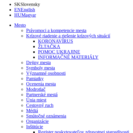
SK
Slovensky
EN
English
HU
Magyar
Mesto
Právomoci a kompetencie mesta
Krízové riadenie a riešenie krízových situácií
KORONAVÍRUS
ŽLTAČKA
POMOC UKRAJINE
INFORMAČNÉ MATERIÁLY
Dejiny mesta
Symboly mesta
Významné osobnosti
Pamiatky
Ocenenia mesta
Modrotlač
Partnerské mestá
Únia miest
Cestovný ruch
Médiá
Smútočné oznámenia
Organizácie
Inštitúcie
Register poskytovateľov zdravotnej starostlivosti