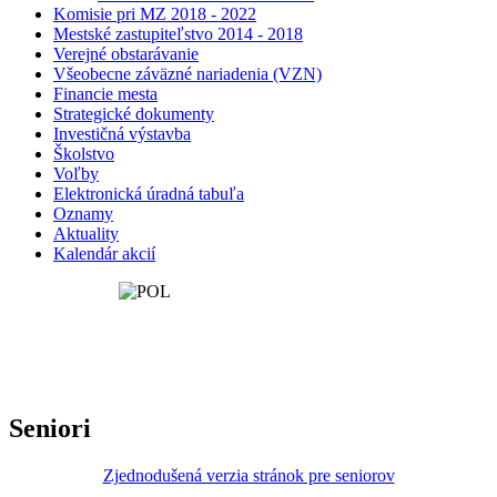
Komisie pri MZ 2018 - 2022
Mestské zastupiteľstvo 2014 - 2018
Verejné obstarávanie
Všeobecne záväzné nariadenia (VZN)
Financie mesta
Strategické dokumenty
Investičná výstavba
Školstvo
Voľby
Elektronická úradná tabuľa
Oznamy
Aktuality
Kalendár akcií
Seniori
Zjednodušená verzia stránok pre seniorov