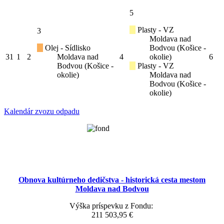
5
Plasty - VZ
3
Moldava nad
Olej - Sídlisko
Bodvou (Košice -
31
1
2
Moldava nad
4
okolie)
6
Bodvou (Košice -
Plasty - VZ
okolie)
Moldava nad
Bodvou (Košice -
okolie)
Kalendár zvozu odpadu
Obnova kultúrneho dedičstva - historická cesta mestom
Moldava nad Bodvou
Výška príspevku z Fondu:
211 503,95 €