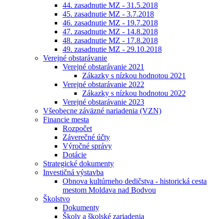
44. zasadnutie MZ - 31.5.2018
45. zasadnutie MZ - 3.7.2018
46. zasadnutie MZ - 19.7.2018
47. zasadnutie MZ - 14.8.2018
48. zasadnutie MZ - 17.8.2018
49. zasadnutie MZ - 29.10.2018
Verejné obstarávanie
Verejné obstarávanie 2021
Zákazky s nízkou hodnotou 2021
Verejné obstarávanie 2022
Zákazky s nízkou hodnotou 2022
Verejné obstarávanie 2023
Všeobecne záväzné nariadenia (VZN)
Financie mesta
Rozpočet
Záverečné účty
Výročné správy
Dotácie
Strategické dokumenty
Investičná výstavba
Obnova kultúrneho dedičstva - historická cesta
mestom Moldava nad Bodvou
Školstvo
Dokumenty
Školy a školské zariadenia