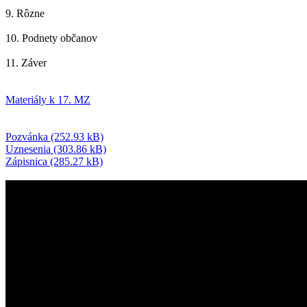
9. Rôzne
10. Podnety občanov
11. Záver
Materiály k 17. MZ
Pozvánka (252.93 kB)
Uznesenia (303.86 kB)
Zápisnica (285.27 kB)