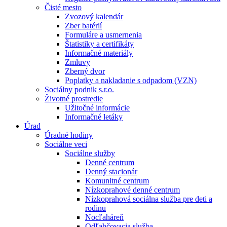
Čisté mesto
Zvozový kalendár
Zber batérií
Formuláre a usmernenia
Štatistiky a certifikáty
Informačné materiály
Zmluvy
Zberný dvor
Poplatky a nakladanie s odpadom (VZN)
Sociálny podnik s.r.o.
Životné prostredie
Užitočné informácie
Informačné letáky
Úrad
Úradné hodiny
Sociálne veci
Sociálne služby
Denné centrum
Denný stacionár
Komunitné centrum
Nízkoprahové denné centrum
Nízkoprahová sociálna služba pre deti a
rodinu
Nocľaháreň
Odľahčovacia služba