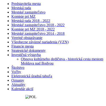
Predstavitelia mesta
Mestská rada
Mestské zastupiteľstvo
Komisie pri MZ
Mestská rada 2018 - 2022
Mestské zastupiteľstvo 2018 - 2022
Komisie pri MZ 2018 - 2022
Mestské zastupiteľstvo 2014 - 2018
Verejné obstarávanie
Všeobecne záväzné nariadenia (VZN)
Financie mesta
Strategické dokumenty
Investičná výstavba
Obnova kultúrneho dedičstva - historická cesta mestom
Moldava nad Bodvou
Školstvo
Voľby
Elektronická úradná tabuľa
Oznamy
Aktuality
Kalendár akcií