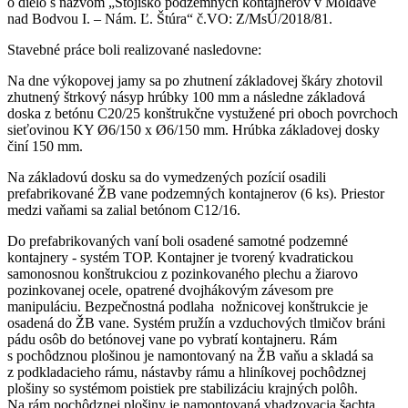
o dielo s názvom „Stojisko podzemných kontajnerov v Moldave
nad Bodvou I. – Nám. Ľ. Štúra“ č.VO: Z/MsÚ/2018/81.
Stavebné práce boli realizované nasledovne:
Na dne výkopovej jamy sa po zhutnení základovej škáry zhotovil
zhutnený štrkový násyp hrúbky 100 mm a následne základová
doska z betónu C20/25 konštrukčne vystužené pri oboch povrchoch
sieťovinou KY Ø6/150 x Ø6/150 mm. Hrúbka základovej dosky
činí 150 mm.
Na základovú dosku sa do vymedzených pozícií osadili
prefabrikované ŽB vane podzemných kontajnerov (6 ks). Priestor
medzi vaňami sa zalial betónom C12/16.
Do prefabrikovaných vaní boli osadené samotné podzemné
kontajnery - systém TOP. Kontajner je tvorený kvadratickou
samonosnou konštrukciou z pozinkovaného plechu a žiarovo
pozinkovanej ocele, opatrené dvojhákovým závesom pre
manipuláciu. Bezpečnostná podlaha nožnicovej konštrukcie je
osadená do ŽB vane. Systém pružín a vzduchových tlmičov bráni
pádu osôb do betónovej vane po vybratí kontajneru. Rám
s pochôdznou plošinou je namontovaný na ŽB vaňu a skladá sa
z podkladacieho rámu, nástavby rámu a hliníkovej pochôdznej
plošiny so systémom poistiek pre stabilizáciu krajných polôh.
Na rám pochôdznej plošiny je namontovaná vhadzovacia šachta