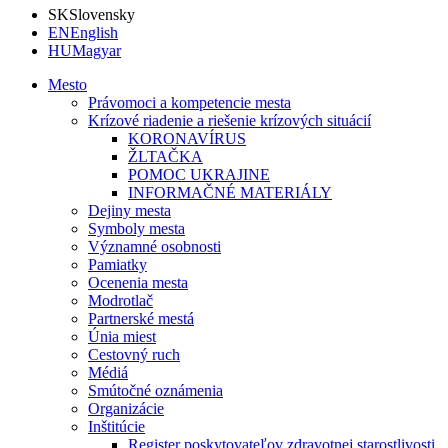
SK
Slovensky
EN
English
HU
Magyar
Mesto
Právomoci a kompetencie mesta
Krízové riadenie a riešenie krízových situácií
KORONAVÍRUS
ŽLTAČKA
POMOC UKRAJINE
INFORMAČNÉ MATERIÁLY
Dejiny mesta
Symboly mesta
Významné osobnosti
Pamiatky
Ocenenia mesta
Modrotlač
Partnerské mestá
Únia miest
Cestovný ruch
Médiá
Smútočné oznámenia
Organizácie
Inštitúcie
Register poskytovateľov zdravotnej starostlivosti