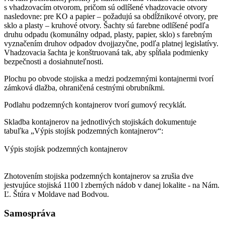
s vhadzovacím otvorom, pričom sú odlíšené vhadzovacie otvory
nasledovne: pre KO a papier – požadujú sa obdĺžnikové otvory, pre
sklo a plasty – kruhové otvory. Šachty sú farebne odlíšené podľa
druhu odpadu (komunálny odpad, plasty, papier, sklo) s farebným
vyznačením druhov odpadov dvojjazyčne, podľa platnej legislatívy.
Vhadzovacia šachta je konštruovaná tak, aby spĺňala podmienky
bezpečnosti a dosiahnuteľnosti.
Plochu po obvode stojiska a medzi podzemnými kontajnermi tvorí
zámková dlažba, ohraničená cestnými obrubníkmi.
Podlahu podzemných kontajnerov tvorí gumový recyklát.
Skladba kontajnerov na jednotlivých stojiskách dokumentuje
tabuľka „Výpis stojísk podzemných kontajnerov“:
Výpis stojísk podzemných kontajnerov
Zhotovením stojiska podzemných kontajnerov sa zrušia dve
jestvujúce stojiská 1100 l zberných nádob v danej lokalite - na Nám.
Ľ. Štúra v Moldave nad Bodvou.
Samospráva