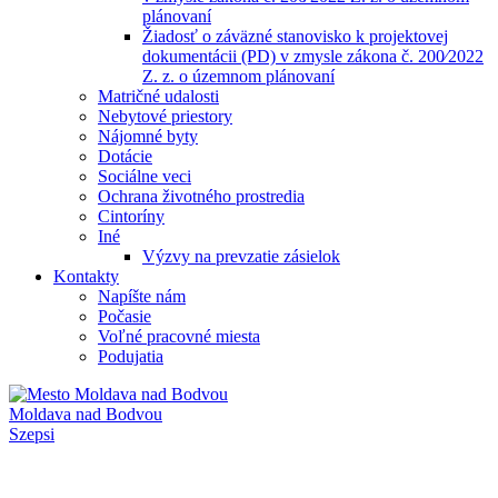
plánovaní
Žiadosť o záväzné stanovisko k projektovej
dokumentácii (PD) v zmysle zákona č. 200⁄2022
Z. z. o územnom plánovaní
Matričné udalosti
Nebytové priestory
Nájomné byty
Dotácie
Sociálne veci
Ochrana životného prostredia
Cintoríny
Iné
Výzvy na prevzatie zásielok
Kontakty
Napíšte nám
Počasie
Voľné pracovné miesta
Podujatia
Moldava nad Bodvou
Szepsi