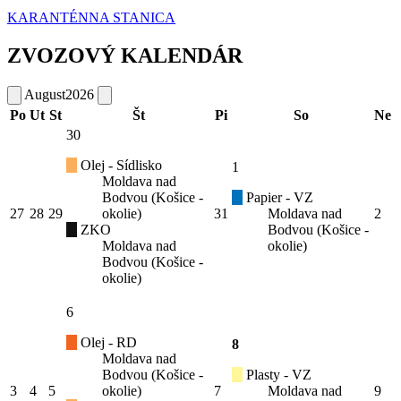
KARANTÉNNA STANICA
ZVOZOVÝ KALENDÁR
August
2026
Po
Ut
St
Št
Pi
So
Ne
30
Olej - Sídlisko
1
Moldava nad
Bodvou (Košice -
Papier - VZ
27
28
29
okolie)
31
Moldava nad
2
ZKO
Bodvou (Košice -
Moldava nad
okolie)
Bodvou (Košice -
okolie)
6
Olej - RD
8
Moldava nad
Bodvou (Košice -
Plasty - VZ
3
4
5
okolie)
7
Moldava nad
9