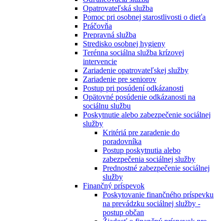
Opatrovateľská služba
Pomoc pri osobnej starostlivosti o dieťa
Práčovňa
Prepravná služba
Stredisko osobnej hygieny
Terénna sociálna služba krízovej
intervencie
Zariadenie opatrovateľskej služby
Zariadenie pre seniorov
Postup pri posúdení odkázanosti
Opätovné posúdenie odkázanosti na
sociálnu službu
Poskytnutie alebo zabezpečenie sociálnej
služby
Kritériá pre zaradenie do
poradovníka
Postup poskytnutia alebo
zabezpečenia sociálnej služby
Prednostné zabezpečenie sociálnej
služby
Finančný príspevok
Poskytovanie finančného príspevku
na prevádzku sociálnej služby -
postup občan