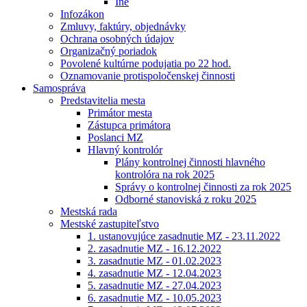
Iné
Infozákon
Zmluvy, faktúry, objednávky
Ochrana osobných údajov
Organizačný poriadok
Povolené kultúrne podujatia po 22 hod.
Oznamovanie protispoločenskej činnosti
Samospráva
Predstavitelia mesta
Primátor mesta
Zástupca primátora
Poslanci MZ
Hlavný kontrolór
Plány kontrolnej činnosti hlavného
kontrolóra na rok 2025
Správy o kontrolnej činnosti za rok 2025
Odborné stanoviská z roku 2025
Mestská rada
Mestské zastupiteľstvo
1. ustanovujúce zasadnutie MZ - 23.11.2022
2. zasadnutie MZ - 16.12.2022
3. zasadnutie MZ - 01.02.2023
4. zasadnutie MZ - 12.04.2023
5. zasadnutie MZ - 27.04.2023
6. zasadnutie MZ - 10.05.2023