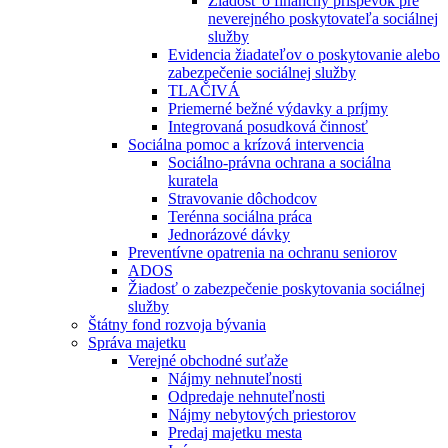
Žiadosť o finančný príspevok pre
neverejného poskytovateľa sociálnej
služby
Evidencia žiadateľov o poskytovanie alebo
zabezpečenie sociálnej služby
TLAČIVÁ
Priemerné bežné výdavky a príjmy
Integrovaná posudková činnosť
Sociálna pomoc a krízová intervencia
Sociálno-právna ochrana a sociálna
kuratela
Stravovanie dôchodcov
Terénna sociálna práca
Jednorázové dávky
Preventívne opatrenia na ochranu seniorov
ADOS
Žiadosť o zabezpečenie poskytovania sociálnej
služby
Štátny fond rozvoja bývania
Správa majetku
Verejné obchodné suťaže
Nájmy nehnuteľnosti
Odpredaje nehnuteľnosti
Nájmy nebytových priestorov
Predaj majetku mesta