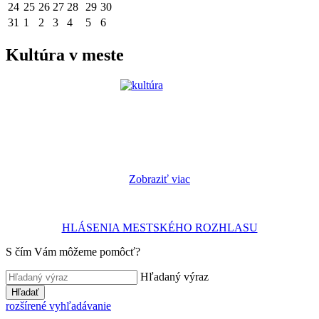
24
25
26
27
28
29
30
31
1
2
3
4
5
6
Kultúra v meste
Zobraziť viac
HLÁSENIA MESTSKÉHO ROZHLASU
S čím Vám môžeme pomôcť?
Hľadaný výraz
Hľadať
rozšírené vyhľadávanie