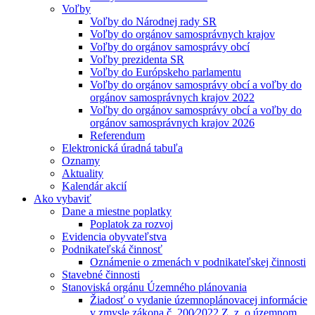
Voľby
Voľby do Národnej rady SR
Voľby do orgánov samosprávnych krajov
Voľby do orgánov samosprávy obcí
Voľby prezidenta SR
Voľby do Európskeho parlamentu
Voľby do orgánov samosprávy obcí a voľby do
orgánov samosprávnych krajov 2022
Voľby do orgánov samosprávy obcí a voľby do
orgánov samosprávnych krajov 2026
Referendum
Elektronická úradná tabuľa
Oznamy
Aktuality
Kalendár akcií
Ako vybaviť
Dane a miestne poplatky
Poplatok za rozvoj
Evidencia obyvateľstva
Podnikateľská činnosť
Oznámenie o zmenách v podnikateľskej činnosti
Stavebné činnosti
Stanoviská orgánu Územného plánovania
Žiadosť o vydanie územnoplánovacej informácie
v zmysle zákona č. 200⁄2022 Z. z. o územnom