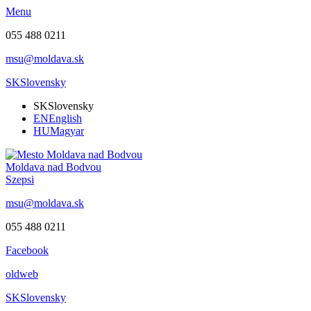
Menu
055 488 0211
msu@moldava.sk
SK
Slovensky
SK
Slovensky
EN
English
HU
Magyar
Moldava nad Bodvou
Szepsi
msu@moldava.sk
055 488 0211
Facebook
oldweb
SK
Slovensky