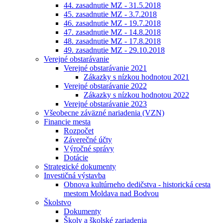
44. zasadnutie MZ - 31.5.2018
45. zasadnutie MZ - 3.7.2018
46. zasadnutie MZ - 19.7.2018
47. zasadnutie MZ - 14.8.2018
48. zasadnutie MZ - 17.8.2018
49. zasadnutie MZ - 29.10.2018
Verejné obstarávanie
Verejné obstarávanie 2021
Zákazky s nízkou hodnotou 2021
Verejné obstarávanie 2022
Zákazky s nízkou hodnotou 2022
Verejné obstarávanie 2023
Všeobecne záväzné nariadenia (VZN)
Financie mesta
Rozpočet
Záverečné účty
Výročné správy
Dotácie
Strategické dokumenty
Investičná výstavba
Obnova kultúrneho dedičstva - historická cesta
mestom Moldava nad Bodvou
Školstvo
Dokumenty
Školy a školské zariadenia