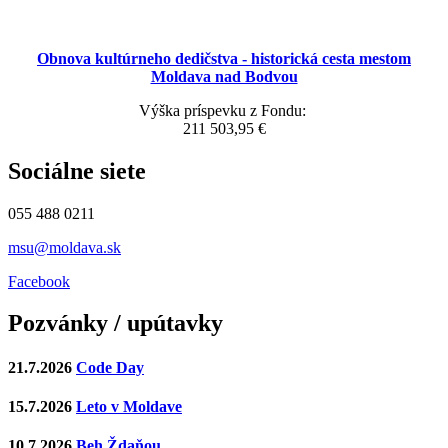
Obnova kultúrneho dedičstva - historická cesta mestom
Moldava nad Bodvou
Výška príspevku z Fondu:
211 503,95 €
Sociálne siete
055 488 0211
msu@moldava.sk
Facebook
Pozvánky / upútavky
21.7.2026
Code Day
15.7.2026
Leto v Moldave
10.7.2026
Beh Ždaňou