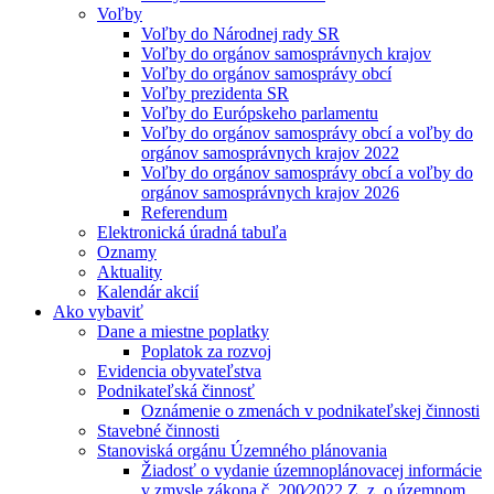
Voľby
Voľby do Národnej rady SR
Voľby do orgánov samosprávnych krajov
Voľby do orgánov samosprávy obcí
Voľby prezidenta SR
Voľby do Európskeho parlamentu
Voľby do orgánov samosprávy obcí a voľby do
orgánov samosprávnych krajov 2022
Voľby do orgánov samosprávy obcí a voľby do
orgánov samosprávnych krajov 2026
Referendum
Elektronická úradná tabuľa
Oznamy
Aktuality
Kalendár akcií
Ako vybaviť
Dane a miestne poplatky
Poplatok za rozvoj
Evidencia obyvateľstva
Podnikateľská činnosť
Oznámenie o zmenách v podnikateľskej činnosti
Stavebné činnosti
Stanoviská orgánu Územného plánovania
Žiadosť o vydanie územnoplánovacej informácie
v zmysle zákona č. 200⁄2022 Z. z. o územnom