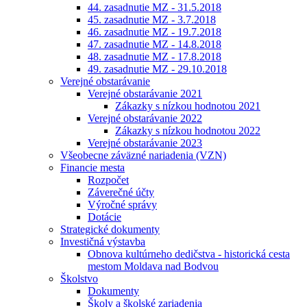
44. zasadnutie MZ - 31.5.2018
45. zasadnutie MZ - 3.7.2018
46. zasadnutie MZ - 19.7.2018
47. zasadnutie MZ - 14.8.2018
48. zasadnutie MZ - 17.8.2018
49. zasadnutie MZ - 29.10.2018
Verejné obstarávanie
Verejné obstarávanie 2021
Zákazky s nízkou hodnotou 2021
Verejné obstarávanie 2022
Zákazky s nízkou hodnotou 2022
Verejné obstarávanie 2023
Všeobecne záväzné nariadenia (VZN)
Financie mesta
Rozpočet
Záverečné účty
Výročné správy
Dotácie
Strategické dokumenty
Investičná výstavba
Obnova kultúrneho dedičstva - historická cesta
mestom Moldava nad Bodvou
Školstvo
Dokumenty
Školy a školské zariadenia