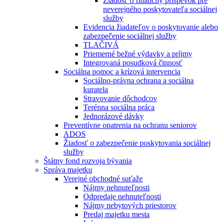
Žiadosť o finančný príspevok pre
neverejného poskytovateľa sociálnej
služby
Evidencia žiadateľov o poskytovanie alebo
zabezpečenie sociálnej služby
TLAČIVÁ
Priemerné bežné výdavky a príjmy
Integrovaná posudková činnosť
Sociálna pomoc a krízová intervencia
Sociálno-právna ochrana a sociálna
kuratela
Stravovanie dôchodcov
Terénna sociálna práca
Jednorázové dávky
Preventívne opatrenia na ochranu seniorov
ADOS
Žiadosť o zabezpečenie poskytovania sociálnej
služby
Štátny fond rozvoja bývania
Správa majetku
Verejné obchodné suťaže
Nájmy nehnuteľnosti
Odpredaje nehnuteľnosti
Nájmy nebytových priestorov
Predaj majetku mesta