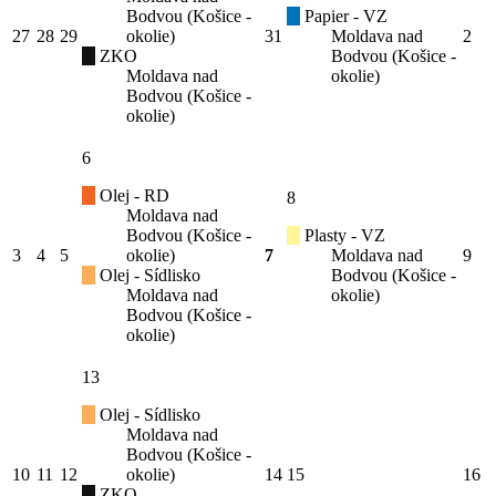
Bodvou (Košice -
Papier - VZ
27
28
29
okolie)
31
Moldava nad
2
ZKO
Bodvou (Košice -
Moldava nad
okolie)
Bodvou (Košice -
okolie)
6
Olej - RD
8
Moldava nad
Bodvou (Košice -
Plasty - VZ
3
4
5
okolie)
7
Moldava nad
9
Olej - Sídlisko
Bodvou (Košice -
Moldava nad
okolie)
Bodvou (Košice -
okolie)
13
Olej - Sídlisko
Moldava nad
Bodvou (Košice -
10
11
12
okolie)
14
15
16
ZKO