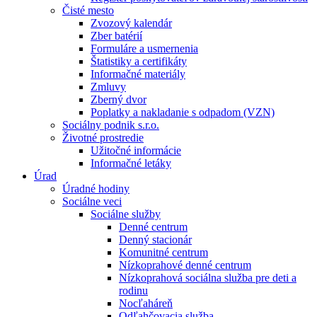
Čisté mesto
Zvozový kalendár
Zber batérií
Formuláre a usmernenia
Štatistiky a certifikáty
Informačné materiály
Zmluvy
Zberný dvor
Poplatky a nakladanie s odpadom (VZN)
Sociálny podnik s.r.o.
Životné prostredie
Užitočné informácie
Informačné letáky
Úrad
Úradné hodiny
Sociálne veci
Sociálne služby
Denné centrum
Denný stacionár
Komunitné centrum
Nízkoprahové denné centrum
Nízkoprahová sociálna služba pre deti a
rodinu
Nocľaháreň
Odľahčovacia služba