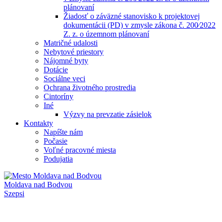
plánovaní
Žiadosť o záväzné stanovisko k projektovej
dokumentácii (PD) v zmysle zákona č. 200⁄2022
Z. z. o územnom plánovaní
Matričné udalosti
Nebytové priestory
Nájomné byty
Dotácie
Sociálne veci
Ochrana životného prostredia
Cintoríny
Iné
Výzvy na prevzatie zásielok
Kontakty
Napíšte nám
Počasie
Voľné pracovné miesta
Podujatia
Moldava nad Bodvou
Szepsi