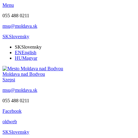
Menu
055 488 0211
msu@moldava.sk
SK
Slovensky
SK
Slovensky
EN
English
HU
Magyar
Moldava nad Bodvou
Szepsi
msu@moldava.sk
055 488 0211
Facebook
oldweb
SK
Slovensky