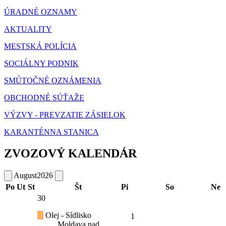
ÚRADNÉ OZNAMY
AKTUALITY
MESTSKÁ POLÍCIA
SOCIÁLNY PODNIK
SMÚTOČNÉ OZNÁMENIA
OBCHODNÉ SÚŤAŽE
VÝZVY - PREVZATIE ZÁSIELOK
KARANTÉNNA STANICA
ZVOZOVÝ KALENDÁR
August
2026
Po
Ut
St
Št
Pi
So
Ne
30
Olej - Sídlisko
1
Moldava nad