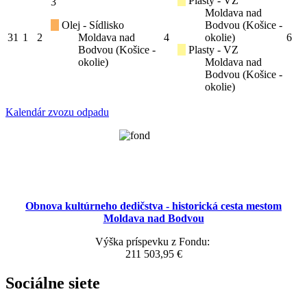
Plasty - VZ
3
Moldava nad
Olej - Sídlisko
Bodvou (Košice -
31
1
2
Moldava nad
4
okolie)
6
Bodvou (Košice -
Plasty - VZ
okolie)
Moldava nad
Bodvou (Košice -
okolie)
Kalendár zvozu odpadu
Obnova kultúrneho dedičstva - historická cesta mestom
Moldava nad Bodvou
Výška príspevku z Fondu:
211 503,95 €
Sociálne siete