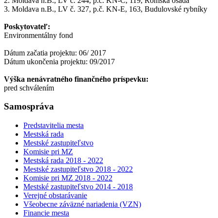
2. Moldava n.B., LV č. 244, p.č. KN-C, 119, Rómska osada
3. Moldava n.B., LV č. 327, p.č. KN-E, 163, Budulovské rybníky
Poskytovateľ:
Environmentálny fond
Dátum začatia projektu: 06/ 2017
Dátum ukončenia projektu: 09/2017
Výška nenávratného finančného príspevku:
pred schválením
Samospráva
Predstavitelia mesta
Mestská rada
Mestské zastupiteľstvo
Komisie pri MZ
Mestská rada 2018 - 2022
Mestské zastupiteľstvo 2018 - 2022
Komisie pri MZ 2018 - 2022
Mestské zastupiteľstvo 2014 - 2018
Verejné obstarávanie
Všeobecne záväzné nariadenia (VZN)
Financie mesta