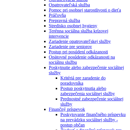
Opatrovateľská služba
Pomoc pri osobnej starostlivosti o dieťa
Práčovňa
Prepravná služba
Stredisko osobnej hygieny
Terénna sociálna služba krízovej
intervencie
Zariadenie opatrovateľskej služby
Zariadenie pre seniorov
Postup pri posúdení odkázanosti
Opätovné posúdenie odkázanosti na
sociálnu službu
Poskytnutie alebo zabezpečenie sociálnej
služby
Kritériá pre zaradenie do
poradovníka
Postup poskytnutia alebo
zabezpečenia sociálnej služby
Prednostné zabezpečenie sociálnej
služby
Finančný príspevok
Poskytovanie finančného príspevku
na prevádzku sociálnej služby -
postup občan