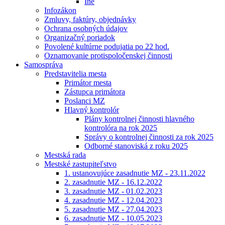
Iné
Infozákon
Zmluvy, faktúry, objednávky
Ochrana osobných údajov
Organizačný poriadok
Povolené kultúrne podujatia po 22 hod.
Oznamovanie protispoločenskej činnosti
Samospráva
Predstavitelia mesta
Primátor mesta
Zástupca primátora
Poslanci MZ
Hlavný kontrolór
Plány kontrolnej činnosti hlavného
kontrolóra na rok 2025
Správy o kontrolnej činnosti za rok 2025
Odborné stanoviská z roku 2025
Mestská rada
Mestské zastupiteľstvo
1. ustanovujúce zasadnutie MZ - 23.11.2022
2. zasadnutie MZ - 16.12.2022
3. zasadnutie MZ - 01.02.2023
4. zasadnutie MZ - 12.04.2023
5. zasadnutie MZ - 27.04.2023
6. zasadnutie MZ - 10.05.2023