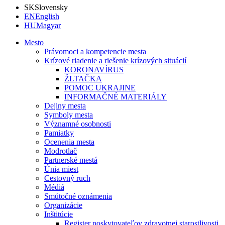
SK
Slovensky
EN
English
HU
Magyar
Mesto
Právomoci a kompetencie mesta
Krízové riadenie a riešenie krízových situácií
KORONAVÍRUS
ŽLTAČKA
POMOC UKRAJINE
INFORMAČNÉ MATERIÁLY
Dejiny mesta
Symboly mesta
Významné osobnosti
Pamiatky
Ocenenia mesta
Modrotlač
Partnerské mestá
Únia miest
Cestovný ruch
Médiá
Smútočné oznámenia
Organizácie
Inštitúcie
Register poskytovateľov zdravotnej starostlivosti