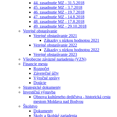
44. zasadnutie MZ - 31.5.2018
45. zasadnutie MZ - 3.7.2018
46. zasadnutie MZ - 19.7.2018
47. zasadnutie MZ - 14.8.2018
48. zasadnutie MZ - 17.8.2018
49. zasadnutie MZ - 29.10.2018
Verejné obstarávanie
Verejné obstarávanie 2021
Zákazky s nízkou hodnotou 2021
Verejné obstarávanie 2022
Zákazky s nízkou hodnotou 2022
Verejné obstarávanie 2023
Všeobecne záväzné nariadenia (VZN)
Financie mesta
Rozpočet
Záverečné účty
Výročné správy
Dotácie
Strategické dokumenty
Investičná výstavba
Obnova kultúrneho dedičstva - historická cesta
mestom Moldava nad Bodvou
Školstvo
Dokumenty
Školy a školské zariadenia