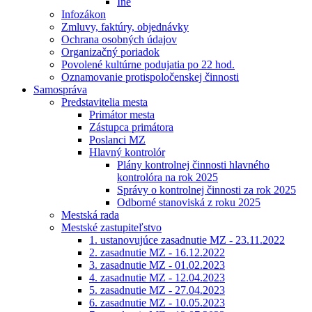
Iné
Infozákon
Zmluvy, faktúry, objednávky
Ochrana osobných údajov
Organizačný poriadok
Povolené kultúrne podujatia po 22 hod.
Oznamovanie protispoločenskej činnosti
Samospráva
Predstavitelia mesta
Primátor mesta
Zástupca primátora
Poslanci MZ
Hlavný kontrolór
Plány kontrolnej činnosti hlavného
kontrolóra na rok 2025
Správy o kontrolnej činnosti za rok 2025
Odborné stanoviská z roku 2025
Mestská rada
Mestské zastupiteľstvo
1. ustanovujúce zasadnutie MZ - 23.11.2022
2. zasadnutie MZ - 16.12.2022
3. zasadnutie MZ - 01.02.2023
4. zasadnutie MZ - 12.04.2023
5. zasadnutie MZ - 27.04.2023
6. zasadnutie MZ - 10.05.2023