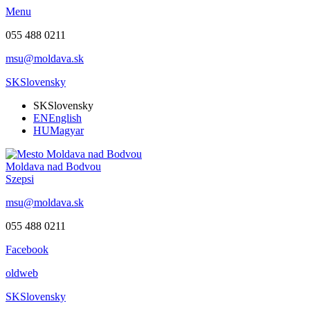
Menu
055 488 0211
msu@moldava.sk
SK
Slovensky
SK
Slovensky
EN
English
HU
Magyar
Moldava nad Bodvou
Szepsi
msu@moldava.sk
055 488 0211
Facebook
oldweb
SK
Slovensky