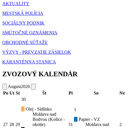
AKTUALITY
MESTSKÁ POLÍCIA
SOCIÁLNY PODNIK
SMÚTOČNÉ OZNÁMENIA
OBCHODNÉ SÚŤAŽE
VÝZVY - PREVZATIE ZÁSIELOK
KARANTÉNNA STANICA
ZVOZOVÝ KALENDÁR
August
2026
Po
Ut
St
Št
Pi
So
Ne
30
Olej - Sídlisko
1
Moldava nad
Bodvou (Košice -
Papier - VZ
27
28
29
okolie)
31
Moldava nad
2