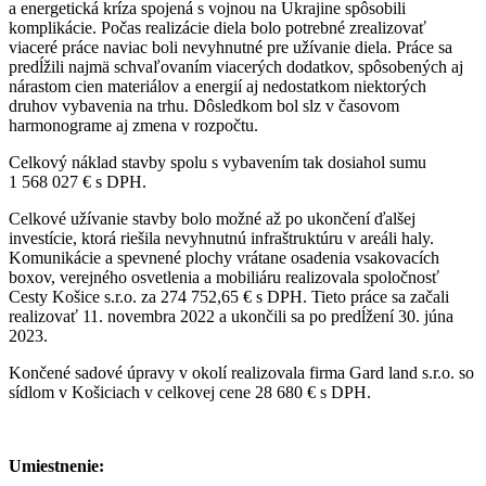
a energetická kríza spojená s vojnou na Ukrajine spôsobili
komplikácie. Počas realizácie diela bolo potrebné zrealizovať
viaceré práce naviac boli nevyhnutné pre užívanie diela. Práce sa
predĺžili najmä schvaľovaním viacerých dodatkov, spôsobených aj
nárastom cien materiálov a energií aj nedostatkom niektorých
druhov vybavenia na trhu. Dôsledkom bol slz v časovom
harmonograme aj zmena v rozpočtu.
Celkový náklad stavby spolu s vybavením tak dosiahol sumu
1 568 027 € s DPH.
Celkové užívanie stavby bolo možné až po ukončení ďalšej
investície, ktorá riešila nevyhnutnú infraštruktúru v areáli haly.
Komunikácie a spevnené plochy vrátane osadenia vsakovacích
boxov, verejného osvetlenia a mobiliáru realizovala spoločnosť
Cesty Košice s.r.o. za 274 752,65 € s DPH. Tieto práce sa začali
realizovať 11. novembra 2022 a ukončili sa po predĺžení 30. júna
2023.
Končené sadové úpravy v okolí realizovala firma Gard land s.r.o. so
sídlom v Košiciach v celkovej cene 28 680 € s DPH.
Umiestnenie: