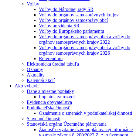
Voľby
Voľby do Národnej rady SR
Voľby do orgánov samosprávnych krajov
Voľby do orgánov samosprávy obcí
Voľby prezidenta SR
Voľby do Európskeho parlamentu
Voľby do orgánov samosprávy obcí a voľby do
orgánov samosprávnych krajov 2022
Voľby do orgánov samosprávy obcí a voľby do
orgánov samosprávnych krajov 2026
Referendum
Elektronická úradná tabuľa
Oznamy
Aktuality
Kalendár akcií
Ako vybaviť
Dane a miestne poplatky
Poplatok za rozvoj
Evidencia obyvateľstva
Podnikateľská činnosť
Oznámenie o zmenách v podnikateľskej činnosti
Stavebné činnosti
Stanoviská orgánu Územného plánovania
Žiadosť o vydanie územnoplánovacej informácie
v zmysle zákona č. 200⁄2022 Z. z. o územnom