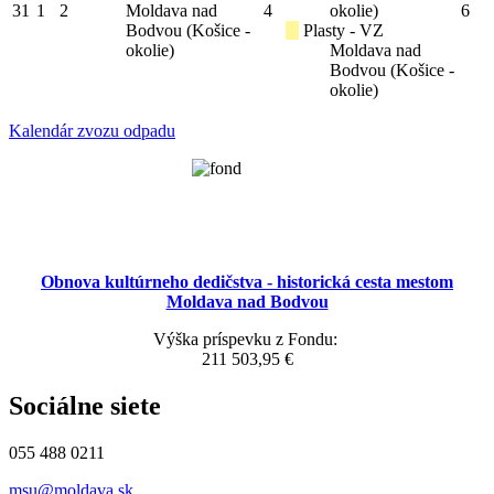
31
1
2
Moldava nad
4
okolie)
6
Bodvou (Košice -
Plasty - VZ
okolie)
Moldava nad
Bodvou (Košice -
okolie)
Kalendár zvozu odpadu
Obnova kultúrneho dedičstva - historická cesta mestom
Moldava nad Bodvou
Výška príspevku z Fondu:
211 503,95 €
Sociálne siete
055 488 0211
msu@moldava.sk