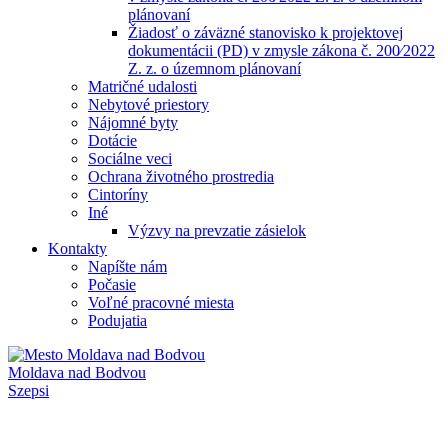
plánovaní
Žiadosť o záväzné stanovisko k projektovej
dokumentácii (PD) v zmysle zákona č. 200⁄2022
Z. z. o územnom plánovaní
Matričné udalosti
Nebytové priestory
Nájomné byty
Dotácie
Sociálne veci
Ochrana životného prostredia
Cintoríny
Iné
Výzvy na prevzatie zásielok
Kontakty
Napíšte nám
Počasie
Voľné pracovné miesta
Podujatia
Moldava nad Bodvou
Szepsi