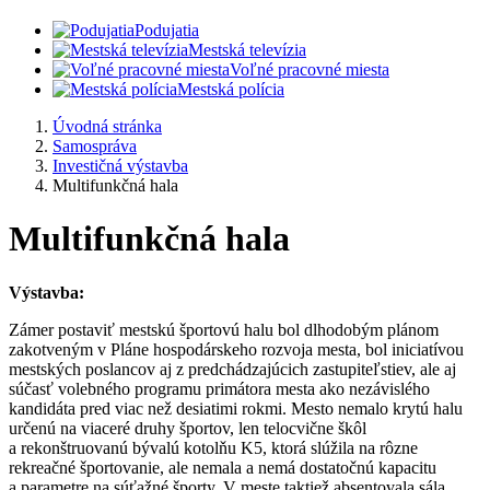
Podujatia
Mestská televízia
Voľné pracovné miesta
Mestská polícia
Úvodná stránka
Samospráva
Investičná výstavba
Multifunkčná hala
Multifunkčná hala
Výstavba:
Zámer postaviť mestskú športovú halu bol dlhodobým plánom
zakotveným v Pláne hospodárskeho rozvoja mesta, bol iniciatívou
mestských poslancov aj z predchádzajúcich zastupiteľstiev, ale aj
súčasť volebného programu primátora mesta ako nezávislého
kandidáta pred viac než desiatimi rokmi. Mesto nemalo krytú halu
určenú na viaceré druhy športov, len telocvične škôl
a rekonštruovanú bývalú kotolňu K5, ktorá slúžila na rôzne
rekreačné športovanie, ale nemala a nemá dostatočnú kapacitu
a parametre na súťažné športy. V meste taktiež absentovala sála