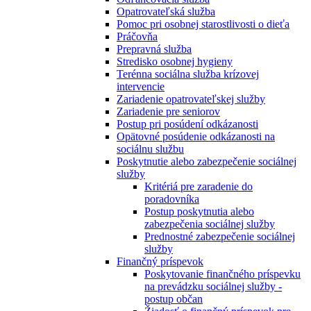
Opatrovateľská služba
Pomoc pri osobnej starostlivosti o dieťa
Práčovňa
Prepravná služba
Stredisko osobnej hygieny
Terénna sociálna služba krízovej
intervencie
Zariadenie opatrovateľskej služby
Zariadenie pre seniorov
Postup pri posúdení odkázanosti
Opätovné posúdenie odkázanosti na
sociálnu službu
Poskytnutie alebo zabezpečenie sociálnej
služby
Kritériá pre zaradenie do
poradovníka
Postup poskytnutia alebo
zabezpečenia sociálnej služby
Prednostné zabezpečenie sociálnej
služby
Finančný príspevok
Poskytovanie finančného príspevku
na prevádzku sociálnej služby -
postup občan