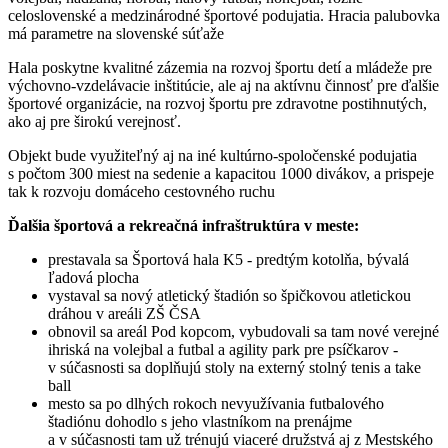
celoslovenské a medzinárodné športové podujatia. Hracia palubovka
má parametre na slovenské súťaže
Hala poskytne kvalitné zázemia na rozvoj športu detí a mládeže pre
výchovno-vzdelávacie inštitúcie, ale aj na aktívnu činnosť pre ďalšie
športové organizácie, na rozvoj športu pre zdravotne postihnutých,
ako aj pre širokú verejnosť.
Objekt bude využiteľný aj na iné kultúrno-spoločenské podujatia
s počtom 300 miest na sedenie a kapacitou 1000 divákov, a prispeje
tak k rozvoju domáceho cestovného ruchu
Ďalšia športová a rekreačná infraštruktúra v meste:
prestavala sa Športová hala K5 - predtým kotolňa, bývalá
ľadová plocha
vystaval sa nový atletický štadión so špičkovou atletickou
dráhou v areáli ZŠ ČSA
obnovil sa areál Pod kopcom, vybudovali sa tam nové verejné
ihriská na volejbal a futbal a agility park pre psíčkarov -
v súčasnosti sa doplňujú stoly na externý stolný tenis a take
ball
mesto sa po dlhých rokoch nevyužívania futbalového
štadiónu dohodlo s jeho vlastníkom na prenájme
a v súčasnosti tam už trénujú viaceré družstvá aj z Mestského