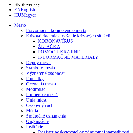
SK
Slovensky
EN
English
HU
Magyar
Mesto
Právomoci a kompetencie mesta
Krízové riadenie a riešenie krízových situácií
KORONAVÍRUS
ŽLTAČKA
POMOC UKRAJINE
INFORMAČNÉ MATERIÁLY
Dejiny mesta
Symboly mesta
Významné osobnosti
Pamiatky
Ocenenia mesta
Modrotlač
Partnerské mestá
Únia miest
Cestovný ruch
Médiá
Smútočné oznámenia
Organizácie
Inštitúcie
Register poskytovateľov zdravotnej starostlivosti