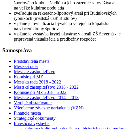
športového klubu a štadión a jeho zázemie sa využíva aj
na veľké kultúrne podujatia
zveľaduje sa rekreačno-športový areál pri Budulovských
rybníkoch (mestská časť Budulov)
v pláne je revitalizácia bývalého verejného kúpaliska
na viaceré druhy športov
v pláne je výstavba krytej plavárne v areáli ZŠ Severná - je
pripravená vizualizácia a predbežný rozpočet
Samospráva
Predstavitelia mesta
Mestská rada
Mestské zastupiteľstvo
Komisie pri MZ
Mestská rada 2018 - 2022
Mestské zastupiteľstvo 2018 - 2022
Komisie pri MZ 2018 - 2022
Mestské zastupiteľstvo 2014 - 2018
Verejné obstarávanie
Všeobecne záväzné nariadenia (VZN)
Financie mesta
Strategické dokumenty
Investičná výstavba
Obnova kultúrneho dedičstva - historická cesta mestom