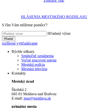
Zobraziť viac
HLÁSENIA MESTSKÉHO ROZHLASU
S čím Vám môžeme pomôcť?
Hľadaný výraz
Hľadať
rozšírené vyhľadávanie
Rýchle odkazy
Smútočné oznámenia
Voľné pracovné miesta
Mestská polícia
Mestská televízia
Kontakty
Mestský úrad
Školská 2
045 01 Moldava nad Bodvou
E-mail:
msu@moldava.sk
primátor mesta