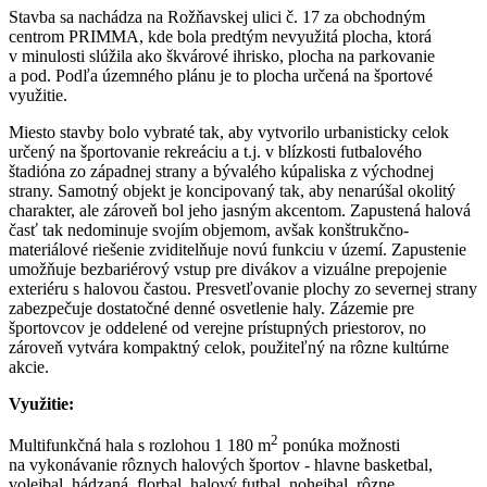
Stavba sa nachádza na Rožňavskej ulici č. 17 za obchodným
centrom PRIMMA, kde bola predtým nevyužitá plocha, ktorá
v minulosti slúžila ako škvárové ihrisko, plocha na parkovanie
a pod. Podľa územného plánu je to plocha určená na športové
využitie.
Miesto stavby bolo vybraté tak, aby vytvorilo urbanisticky celok
určený na športovanie rekreáciu a t.j. v blízkosti futbalového
štadióna zo západnej strany a bývalého kúpaliska z východnej
strany. Samotný objekt je koncipovaný tak, aby nenarúšal okolitý
charakter, ale zároveň bol jeho jasným akcentom. Zapustená halová
časť tak nedominuje svojím objemom, avšak konštrukčno-
materiálové riešenie zviditelňuje novú funkciu v území. Zapustenie
umožňuje bezbariérový vstup pre divákov a vizuálne prepojenie
exteriéru s halovou častou. Presvetľovanie plochy zo severnej strany
zabezpečuje dostatočné denné osvetlenie haly. Zázemie pre
športovcov je oddelené od verejne prístupných priestorov, no
zároveň vytvára kompaktný celok, použiteľný na rôzne kultúrne
akcie.
Využitie:
2
Multifunkčná hala s rozlohou 1 180 m
ponúka možnosti
na vykonávanie rôznych halových športov - hlavne basketbal,
volejbal, hádzaná, florbal, halový futbal, nohejbal, rôzne