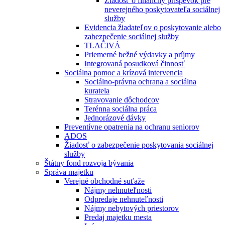
Žiadosť o finančný príspevok pre
neverejného poskytovateľa sociálnej
služby
Evidencia žiadateľov o poskytovanie alebo
zabezpečenie sociálnej služby
TLAČIVÁ
Priemerné bežné výdavky a príjmy
Integrovaná posudková činnosť
Sociálna pomoc a krízová intervencia
Sociálno-právna ochrana a sociálna
kuratela
Stravovanie dôchodcov
Terénna sociálna práca
Jednorázové dávky
Preventívne opatrenia na ochranu seniorov
ADOS
Žiadosť o zabezpečenie poskytovania sociálnej
služby
Štátny fond rozvoja bývania
Správa majetku
Verejné obchodné suťaže
Nájmy nehnuteľnosti
Odpredaje nehnuteľnosti
Nájmy nebytových priestorov
Predaj majetku mesta