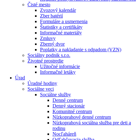
Čisté mesto
Zvozový kalendár
Zber batérií
Formuláre a usmernenia
Štatistiky a certifikáty
Informačné materiály
Zmluvy
Zberný dvor
Poplatky a nakladanie s odpadom (VZN)
Sociálny podnik s.r.o.
Životné prostredie
Užitočné informácie
Informačné letáky
Úrad
Úradné hodiny
Sociálne veci
Sociálne služby
Denné centrum
Denný stacionár
Komunitné centrum
Nízkoprahové denné centrum
Nízkoprahová sociálna služba pre deti a
rodinu
Nocľaháreň
Odľahčovacia služba