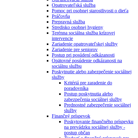
Opatrovateľská služba
Pomoc pri osobnej starostlivosti o dieťa
Práčovňa
Prepravná služba
Stredisko osobnej hygieny
Terénna sociálna služba krízovej
intervencie
Zariadenie opatrovateľskej služby
Zariadenie pre seniorov
Postup pri posúdení odkázanosti
Opätovné posúdenie odkázanosti na
sociálnu službu
Poskytnutie alebo zabezpečenie sociálnej
služby
Kritériá pre zaradenie do
poradovníka
Postup poskytnutia alebo
zabezpečenia sociálnej služby
Prednostné zabezpečenie sociálnej
služby
Finančný príspevok
Poskytovanie finančného príspevku
na prevádzku sociálnej služby -
postup občan