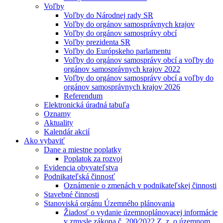
Voľby
Voľby do Národnej rady SR
Voľby do orgánov samosprávnych krajov
Voľby do orgánov samosprávy obcí
Voľby prezidenta SR
Voľby do Európskeho parlamentu
Voľby do orgánov samosprávy obcí a voľby do
orgánov samosprávnych krajov 2022
Voľby do orgánov samosprávy obcí a voľby do
orgánov samosprávnych krajov 2026
Referendum
Elektronická úradná tabuľa
Oznamy
Aktuality
Kalendár akcií
Ako vybaviť
Dane a miestne poplatky
Poplatok za rozvoj
Evidencia obyvateľstva
Podnikateľská činnosť
Oznámenie o zmenách v podnikateľskej činnosti
Stavebné činnosti
Stanoviská orgánu Územného plánovania
Žiadosť o vydanie územnoplánovacej informácie
v zmysle zákona č. 200⁄2022 Z. z. o územnom