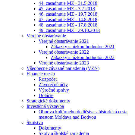
44. zasadnutie MZ - 31.5.2018
45. zasadnutie MZ - 3.7.2018
46. zasadnutie MZ - 19.7.2018
47. zasadnutie MZ - 14.8.2018
48. zasadnutie MZ - 17.8.2018
49. zasadnutie MZ - 29.10.2018
Verejné obstarávanie
Verejné obstarávanie 2021
Zákazky s nízkou hodnotou 2021
Verejné obstarávanie 2022
Zákazky s nízkou hodnotou 2022
Verejné obstarávanie 2023
Všeobecne záväzné nariadenia (VZN)
Financie mesta
Rozpočet
Záverečné účty
Výročné správy
Dotácie
Strategické dokumenty
Investičná výstavba
Obnova kultúrneho dedičstva - historická cesta
mestom Moldava nad Bodvou
Školstvo
Dokumenty
Školy a školské zariadenia