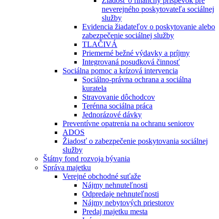
Žiadosť o finančný príspevok pre
neverejného poskytovateľa sociálnej
služby
Evidencia žiadateľov o poskytovanie alebo
zabezpečenie sociálnej služby
TLAČIVÁ
Priemerné bežné výdavky a príjmy
Integrovaná posudková činnosť
Sociálna pomoc a krízová intervencia
Sociálno-právna ochrana a sociálna
kuratela
Stravovanie dôchodcov
Terénna sociálna práca
Jednorázové dávky
Preventívne opatrenia na ochranu seniorov
ADOS
Žiadosť o zabezpečenie poskytovania sociálnej
služby
Štátny fond rozvoja bývania
Správa majetku
Verejné obchodné suťaže
Nájmy nehnuteľnosti
Odpredaje nehnuteľnosti
Nájmy nebytových priestorov
Predaj majetku mesta