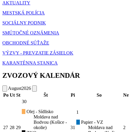
AKTUALITY
MESTSKÁ POLÍCIA
SOCIÁLNY PODNIK
SMÚTOČNÉ OZNÁMENIA
OBCHODNÉ SÚŤAŽE
VÝZVY - PREVZATIE ZÁSIELOK
KARANTÉNNA STANICA
ZVOZOVÝ KALENDÁR
August
2026
Po
Ut
St
Št
Pi
So
Ne
30
Olej - Sídlisko
1
Moldava nad
Bodvou (Košice -
Papier - VZ
27
28
29
okolie)
31
Moldava nad
2