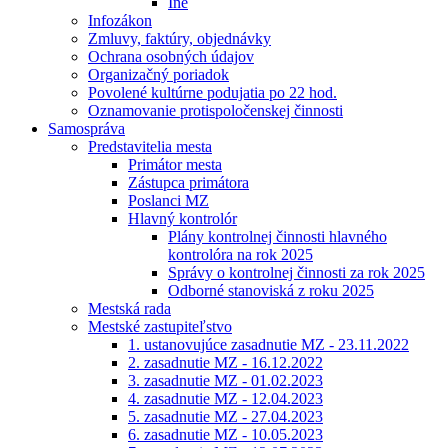
Iné
Infozákon
Zmluvy, faktúry, objednávky
Ochrana osobných údajov
Organizačný poriadok
Povolené kultúrne podujatia po 22 hod.
Oznamovanie protispoločenskej činnosti
Samospráva
Predstavitelia mesta
Primátor mesta
Zástupca primátora
Poslanci MZ
Hlavný kontrolór
Plány kontrolnej činnosti hlavného
kontrolóra na rok 2025
Správy o kontrolnej činnosti za rok 2025
Odborné stanoviská z roku 2025
Mestská rada
Mestské zastupiteľstvo
1. ustanovujúce zasadnutie MZ - 23.11.2022
2. zasadnutie MZ - 16.12.2022
3. zasadnutie MZ - 01.02.2023
4. zasadnutie MZ - 12.04.2023
5. zasadnutie MZ - 27.04.2023
6. zasadnutie MZ - 10.05.2023