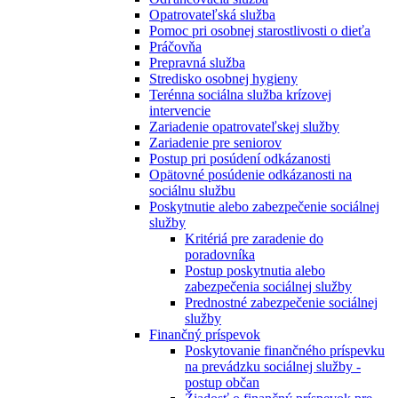
Opatrovateľská služba
Pomoc pri osobnej starostlivosti o dieťa
Práčovňa
Prepravná služba
Stredisko osobnej hygieny
Terénna sociálna služba krízovej
intervencie
Zariadenie opatrovateľskej služby
Zariadenie pre seniorov
Postup pri posúdení odkázanosti
Opätovné posúdenie odkázanosti na
sociálnu službu
Poskytnutie alebo zabezpečenie sociálnej
služby
Kritériá pre zaradenie do
poradovníka
Postup poskytnutia alebo
zabezpečenia sociálnej služby
Prednostné zabezpečenie sociálnej
služby
Finančný príspevok
Poskytovanie finančného príspevku
na prevádzku sociálnej služby -
postup občan