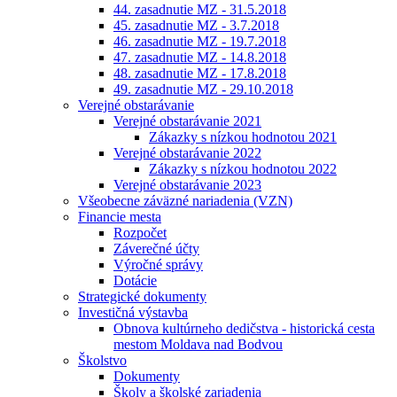
44. zasadnutie MZ - 31.5.2018
45. zasadnutie MZ - 3.7.2018
46. zasadnutie MZ - 19.7.2018
47. zasadnutie MZ - 14.8.2018
48. zasadnutie MZ - 17.8.2018
49. zasadnutie MZ - 29.10.2018
Verejné obstarávanie
Verejné obstarávanie 2021
Zákazky s nízkou hodnotou 2021
Verejné obstarávanie 2022
Zákazky s nízkou hodnotou 2022
Verejné obstarávanie 2023
Všeobecne záväzné nariadenia (VZN)
Financie mesta
Rozpočet
Záverečné účty
Výročné správy
Dotácie
Strategické dokumenty
Investičná výstavba
Obnova kultúrneho dedičstva - historická cesta
mestom Moldava nad Bodvou
Školstvo
Dokumenty
Školy a školské zariadenia