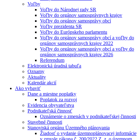
Voľby
Voľby do Národnej rady SR
Voľby do orgánov samosprávnych krajov
Voľby do orgánov samosprávy obcí
Voľby prezidenta SR
Voľby do Európskeho parlamentu
Voľby do orgánov samosprávy obcí a voľby do
orgánov samosprávnych krajov 2022
Voľby do orgánov samosprávy obcí a voľby do
orgánov samosprávnych krajov 2026
Referendum
Elektronická úradná tabuľa
Oznamy
Aktuality
Kalendár akcií
Ako vybaviť
Dane a miestne poplatky
Poplatok za rozvoj
Evidencia obyvateľstva
Podnikateľská činnosť
Oznámenie o zmenách v podnikateľskej činnosti
Stavebné činnosti
Stanoviská orgánu Územného plánovania
Žiadosť o vydanie územnoplánovacej informácie
v zmysle zákona č. 200⁄2022 Z. z. o územnom