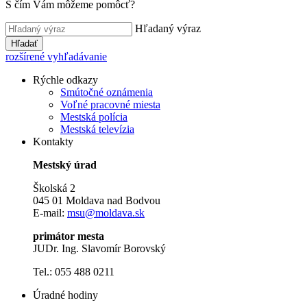
S čím Vám môžeme pomôcť?
Hľadaný výraz
Hľadať
rozšírené vyhľadávanie
Rýchle odkazy
Smútočné oznámenia
Voľné pracovné miesta
Mestská polícia
Mestská televízia
Kontakty
Mestský úrad
Školská 2
045 01 Moldava nad Bodvou
E-mail:
msu@moldava.sk
primátor mesta
JUDr. Ing. Slavomír Borovský
Tel.: 055 488 0211
Úradné hodiny