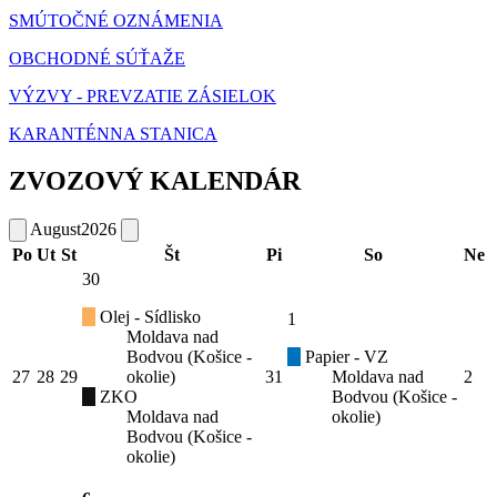
SMÚTOČNÉ OZNÁMENIA
OBCHODNÉ SÚŤAŽE
VÝZVY - PREVZATIE ZÁSIELOK
KARANTÉNNA STANICA
ZVOZOVÝ KALENDÁR
August
2026
Po
Ut
St
Št
Pi
So
Ne
30
Olej - Sídlisko
1
Moldava nad
Bodvou (Košice -
Papier - VZ
27
28
29
okolie)
31
Moldava nad
2
ZKO
Bodvou (Košice -
Moldava nad
okolie)
Bodvou (Košice -
okolie)