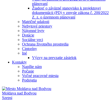
plánovaní
Žiadosť o záväzné stanovisko k projektovej
dokumentácii (PD) v zmysle zákona č. 200⁄2022
Z. z. o územnom plánovaní
Matričné udalosti
Nebytové priestory
Nájomné byty
Dotácie
Sociálne veci
Ochrana životného prostredia
Cintoríny
Iné
Výzvy na prevzatie zásielok
Kontakty
Napíšte nám
Počasie
Voľné pracovné miesta
Podujatia
Moldava nad Bodvou
Szepsi