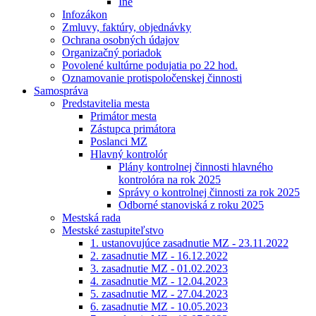
Iné
Infozákon
Zmluvy, faktúry, objednávky
Ochrana osobných údajov
Organizačný poriadok
Povolené kultúrne podujatia po 22 hod.
Oznamovanie protispoločenskej činnosti
Samospráva
Predstavitelia mesta
Primátor mesta
Zástupca primátora
Poslanci MZ
Hlavný kontrolór
Plány kontrolnej činnosti hlavného
kontrolóra na rok 2025
Správy o kontrolnej činnosti za rok 2025
Odborné stanoviská z roku 2025
Mestská rada
Mestské zastupiteľstvo
1. ustanovujúce zasadnutie MZ - 23.11.2022
2. zasadnutie MZ - 16.12.2022
3. zasadnutie MZ - 01.02.2023
4. zasadnutie MZ - 12.04.2023
5. zasadnutie MZ - 27.04.2023
6. zasadnutie MZ - 10.05.2023