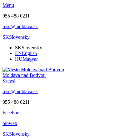
Menu
055 488 0211
msu@moldava.sk
SK
Slovensky
SK
Slovensky
EN
English
HU
Magyar
Moldava nad Bodvou
Szepsi
msu@moldava.sk
055 488 0211
Facebook
oldweb
SK
Slovensky