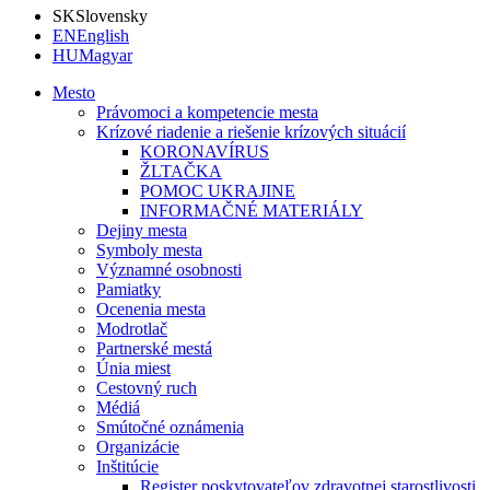
SK
Slovensky
EN
English
HU
Magyar
Mesto
Právomoci a kompetencie mesta
Krízové riadenie a riešenie krízových situácií
KORONAVÍRUS
ŽLTAČKA
POMOC UKRAJINE
INFORMAČNÉ MATERIÁLY
Dejiny mesta
Symboly mesta
Významné osobnosti
Pamiatky
Ocenenia mesta
Modrotlač
Partnerské mestá
Únia miest
Cestovný ruch
Médiá
Smútočné oznámenia
Organizácie
Inštitúcie
Register poskytovateľov zdravotnej starostlivosti