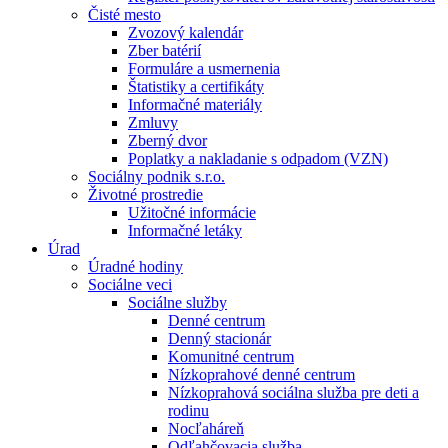
Čisté mesto
Zvozový kalendár
Zber batérií
Formuláre a usmernenia
Štatistiky a certifikáty
Informačné materiály
Zmluvy
Zberný dvor
Poplatky a nakladanie s odpadom (VZN)
Sociálny podnik s.r.o.
Životné prostredie
Užitočné informácie
Informačné letáky
Úrad
Úradné hodiny
Sociálne veci
Sociálne služby
Denné centrum
Denný stacionár
Komunitné centrum
Nízkoprahové denné centrum
Nízkoprahová sociálna služba pre deti a
rodinu
Nocľaháreň
Odľahčovacia služba