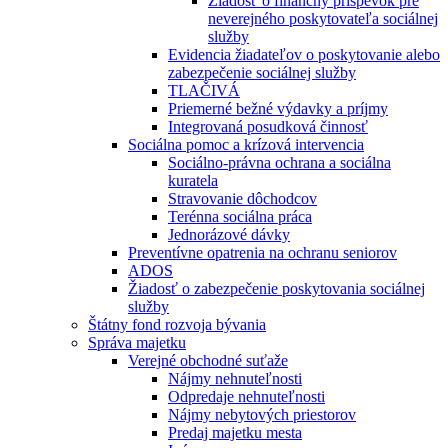
Žiadosť o finančný príspevok pre
neverejného poskytovateľa sociálnej
služby
Evidencia žiadateľov o poskytovanie alebo
zabezpečenie sociálnej služby
TLAČIVÁ
Priemerné bežné výdavky a príjmy
Integrovaná posudková činnosť
Sociálna pomoc a krízová intervencia
Sociálno-právna ochrana a sociálna
kuratela
Stravovanie dôchodcov
Terénna sociálna práca
Jednorázové dávky
Preventívne opatrenia na ochranu seniorov
ADOS
Žiadosť o zabezpečenie poskytovania sociálnej
služby
Štátny fond rozvoja bývania
Správa majetku
Verejné obchodné suťaže
Nájmy nehnuteľnosti
Odpredaje nehnuteľnosti
Nájmy nebytových priestorov
Predaj majetku mesta