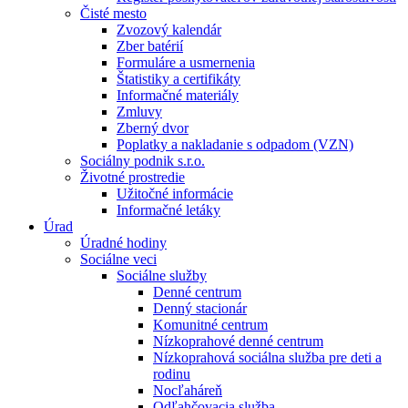
Čisté mesto
Zvozový kalendár
Zber batérií
Formuláre a usmernenia
Štatistiky a certifikáty
Informačné materiály
Zmluvy
Zberný dvor
Poplatky a nakladanie s odpadom (VZN)
Sociálny podnik s.r.o.
Životné prostredie
Užitočné informácie
Informačné letáky
Úrad
Úradné hodiny
Sociálne veci
Sociálne služby
Denné centrum
Denný stacionár
Komunitné centrum
Nízkoprahové denné centrum
Nízkoprahová sociálna služba pre deti a
rodinu
Nocľaháreň
Odľahčovacia služba