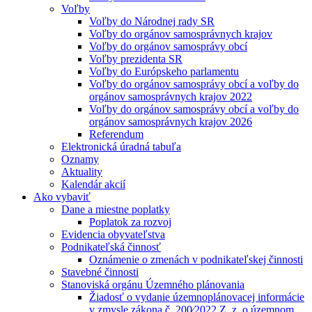
Voľby
Voľby do Národnej rady SR
Voľby do orgánov samosprávnych krajov
Voľby do orgánov samosprávy obcí
Voľby prezidenta SR
Voľby do Európskeho parlamentu
Voľby do orgánov samosprávy obcí a voľby do
orgánov samosprávnych krajov 2022
Voľby do orgánov samosprávy obcí a voľby do
orgánov samosprávnych krajov 2026
Referendum
Elektronická úradná tabuľa
Oznamy
Aktuality
Kalendár akcií
Ako vybaviť
Dane a miestne poplatky
Poplatok za rozvoj
Evidencia obyvateľstva
Podnikateľská činnosť
Oznámenie o zmenách v podnikateľskej činnosti
Stavebné činnosti
Stanoviská orgánu Územného plánovania
Žiadosť o vydanie územnoplánovacej informácie
v zmysle zákona č. 200⁄2022 Z. z. o územnom