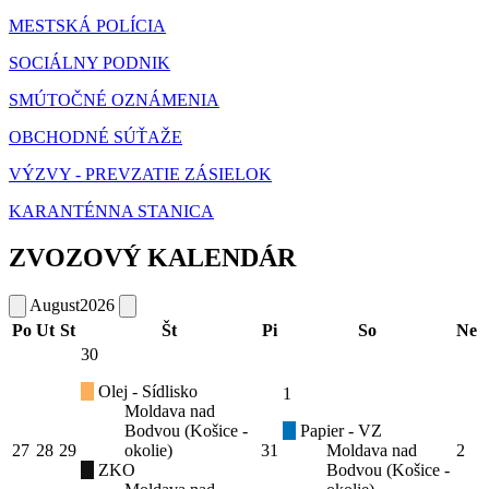
MESTSKÁ POLÍCIA
SOCIÁLNY PODNIK
SMÚTOČNÉ OZNÁMENIA
OBCHODNÉ SÚŤAŽE
VÝZVY - PREVZATIE ZÁSIELOK
KARANTÉNNA STANICA
ZVOZOVÝ KALENDÁR
August
2026
Po
Ut
St
Št
Pi
So
Ne
30
Olej - Sídlisko
1
Moldava nad
Bodvou (Košice -
Papier - VZ
27
28
29
okolie)
31
Moldava nad
2
ZKO
Bodvou (Košice -