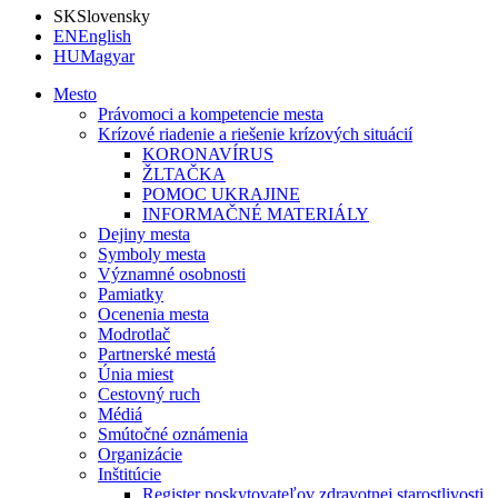
SK
Slovensky
EN
English
HU
Magyar
Mesto
Právomoci a kompetencie mesta
Krízové riadenie a riešenie krízových situácií
KORONAVÍRUS
ŽLTAČKA
POMOC UKRAJINE
INFORMAČNÉ MATERIÁLY
Dejiny mesta
Symboly mesta
Významné osobnosti
Pamiatky
Ocenenia mesta
Modrotlač
Partnerské mestá
Únia miest
Cestovný ruch
Médiá
Smútočné oznámenia
Organizácie
Inštitúcie
Register poskytovateľov zdravotnej starostlivosti