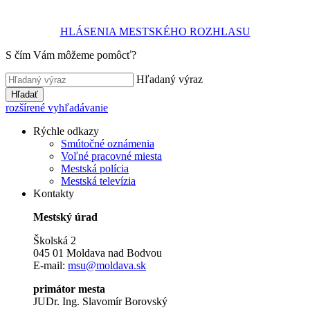
HLÁSENIA MESTSKÉHO ROZHLASU
S čím Vám môžeme pomôcť?
Hľadaný výraz
Hľadať
rozšírené vyhľadávanie
Rýchle odkazy
Smútočné oznámenia
Voľné pracovné miesta
Mestská polícia
Mestská televízia
Kontakty
Mestský úrad
Školská 2
045 01 Moldava nad Bodvou
E-mail:
msu@moldava.sk
primátor mesta
JUDr. Ing. Slavomír Borovský