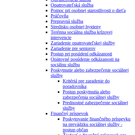
Opatrovateľská služba
Pomoc pri osobnej starostlivosti o dieťa
Práčovňa
Prepravná služba
Stredisko osobnej hygieny
Terénna sociálna služba krízovej
intervencie
Zariadenie opatrovateľskej služby
Zariadenie pre seniorov
Postup pri posúdení odkázanosti
Opätovné posúdenie odkázanosti na
sociálnu službu
Poskytnutie alebo zabezpečenie sociálnej
služby
Kritériá pre zaradenie do
poradovníka
Postup poskytnutia alebo
zabezpečenia sociálnej služby
Prednostné zabezpečenie sociálnej
služby
Finančný príspevok
Poskytovanie finančného príspevku
na prevádzku sociálnej služby -
postup občan