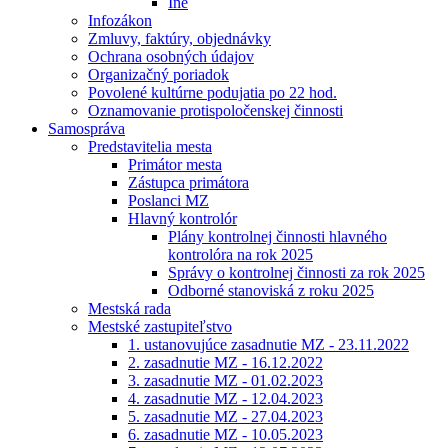
Iné
Infozákon
Zmluvy, faktúry, objednávky
Ochrana osobných údajov
Organizačný poriadok
Povolené kultúrne podujatia po 22 hod.
Oznamovanie protispoločenskej činnosti
Samospráva
Predstavitelia mesta
Primátor mesta
Zástupca primátora
Poslanci MZ
Hlavný kontrolór
Plány kontrolnej činnosti hlavného
kontrolóra na rok 2025
Správy o kontrolnej činnosti za rok 2025
Odborné stanoviská z roku 2025
Mestská rada
Mestské zastupiteľstvo
1. ustanovujúce zasadnutie MZ - 23.11.2022
2. zasadnutie MZ - 16.12.2022
3. zasadnutie MZ - 01.02.2023
4. zasadnutie MZ - 12.04.2023
5. zasadnutie MZ - 27.04.2023
6. zasadnutie MZ - 10.05.2023