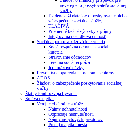
Žiadosť o finančný príspevok pre
neverejného poskytovateľa sociálnej
služby
Evidencia žiadateľov o poskytovanie alebo
zabezpečenie sociálnej služby
TLAČIVÁ
Priemerné bežné výdavky a príjmy
Integrovaná posudková činnosť
Sociálna pomoc a krízová intervencia
Sociálno-právna ochrana a sociálna
kuratela
Stravovanie dôchodcov
Terénna sociálna práca
Jednorázové dávky
Preventívne opatrenia na ochranu seniorov
ADOS
Žiadosť o zabezpečenie poskytovania sociálnej
služby
Štátny fond rozvoja bývania
Správa majetku
Verejné obchodné suťaže
Nájmy nehnuteľnosti
Odpredaje nehnuteľnosti
Nájmy nebytových priestorov
Predaj majetku mesta