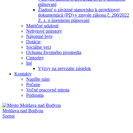
plánovaní
Žiadosť o záväzné stanovisko k projektovej
dokumentácii (PD) v zmysle zákona č. 200⁄2022
Z. z. o územnom plánovaní
Matričné udalosti
Nebytové priestory
Nájomné byty
Dotácie
Sociálne veci
Ochrana životného prostredia
Cintoríny
Iné
Výzvy na prevzatie zásielok
Kontakty
Napíšte nám
Počasie
Voľné pracovné miesta
Podujatia
Moldava nad Bodvou
Szepsi