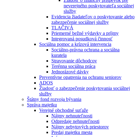
Žiadosť o finančný príspevok pre
neverejného poskytovateľa sociálnej
služby
Evidencia žiadateľov o poskytovanie alebo
zabezpečenie sociálnej služby
TLAČIVÁ
Priemerné bežné výdavky a príjmy
Integrovaná posudková činnosť
Sociálna pomoc a krízová intervencia
Sociálno-právna ochrana a sociálna
kuratela
Stravovanie dôchodcov
Terénna sociálna práca
Jednorázové dávky
Preventívne opatrenia na ochranu seniorov
ADOS
Žiadosť o zabezpečenie poskytovania sociálnej
služby
Štátny fond rozvoja bývania
Správa majetku
Verejné obchodné suťaže
Nájmy nehnuteľnosti
Odpredaje nehnuteľnosti
Nájmy nebytových priestorov
Predaj majetku mesta