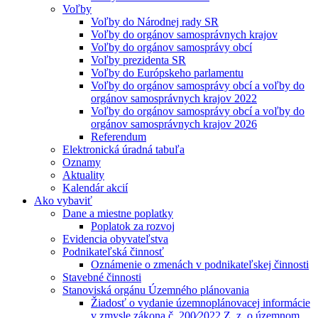
Voľby
Voľby do Národnej rady SR
Voľby do orgánov samosprávnych krajov
Voľby do orgánov samosprávy obcí
Voľby prezidenta SR
Voľby do Európskeho parlamentu
Voľby do orgánov samosprávy obcí a voľby do
orgánov samosprávnych krajov 2022
Voľby do orgánov samosprávy obcí a voľby do
orgánov samosprávnych krajov 2026
Referendum
Elektronická úradná tabuľa
Oznamy
Aktuality
Kalendár akcií
Ako vybaviť
Dane a miestne poplatky
Poplatok za rozvoj
Evidencia obyvateľstva
Podnikateľská činnosť
Oznámenie o zmenách v podnikateľskej činnosti
Stavebné činnosti
Stanoviská orgánu Územného plánovania
Žiadosť o vydanie územnoplánovacej informácie
v zmysle zákona č. 200⁄2022 Z. z. o územnom