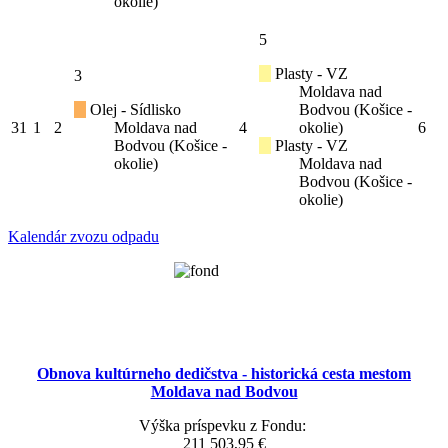
okolie)
5
Plasty - VZ
3
Moldava nad
Olej - Sídlisko
Bodvou (Košice -
31
1
2
Moldava nad
4
okolie)
6
Bodvou (Košice -
Plasty - VZ
okolie)
Moldava nad
Bodvou (Košice -
okolie)
Kalendár zvozu odpadu
Obnova kultúrneho dedičstva - historická cesta mestom
Moldava nad Bodvou
Výška príspevku z Fondu:
211 503,95 €