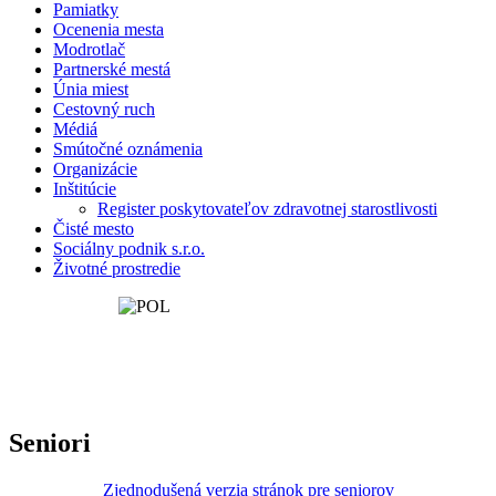
Pamiatky
Ocenenia mesta
Modrotlač
Partnerské mestá
Únia miest
Cestovný ruch
Médiá
Smútočné oznámenia
Organizácie
Inštitúcie
Register poskytovateľov zdravotnej starostlivosti
Čisté mesto
Sociálny podnik s.r.o.
Životné prostredie
Seniori
Zjednodušená verzia stránok pre seniorov