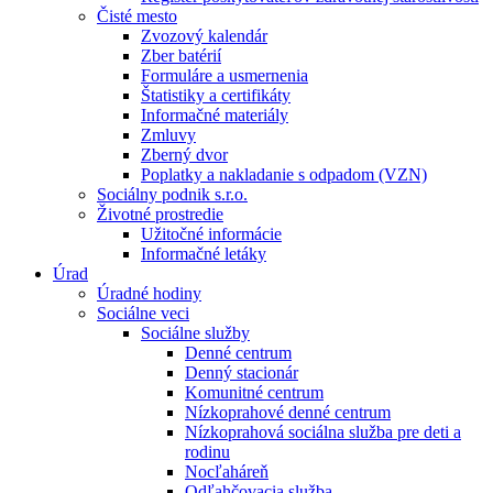
Čisté mesto
Zvozový kalendár
Zber batérií
Formuláre a usmernenia
Štatistiky a certifikáty
Informačné materiály
Zmluvy
Zberný dvor
Poplatky a nakladanie s odpadom (VZN)
Sociálny podnik s.r.o.
Životné prostredie
Užitočné informácie
Informačné letáky
Úrad
Úradné hodiny
Sociálne veci
Sociálne služby
Denné centrum
Denný stacionár
Komunitné centrum
Nízkoprahové denné centrum
Nízkoprahová sociálna služba pre deti a
rodinu
Nocľaháreň
Odľahčovacia služba