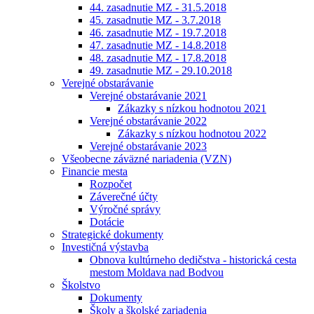
44. zasadnutie MZ - 31.5.2018
45. zasadnutie MZ - 3.7.2018
46. zasadnutie MZ - 19.7.2018
47. zasadnutie MZ - 14.8.2018
48. zasadnutie MZ - 17.8.2018
49. zasadnutie MZ - 29.10.2018
Verejné obstarávanie
Verejné obstarávanie 2021
Zákazky s nízkou hodnotou 2021
Verejné obstarávanie 2022
Zákazky s nízkou hodnotou 2022
Verejné obstarávanie 2023
Všeobecne záväzné nariadenia (VZN)
Financie mesta
Rozpočet
Záverečné účty
Výročné správy
Dotácie
Strategické dokumenty
Investičná výstavba
Obnova kultúrneho dedičstva - historická cesta
mestom Moldava nad Bodvou
Školstvo
Dokumenty
Školy a školské zariadenia