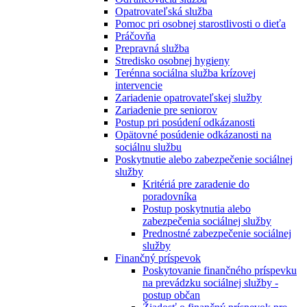
Opatrovateľská služba
Pomoc pri osobnej starostlivosti o dieťa
Práčovňa
Prepravná služba
Stredisko osobnej hygieny
Terénna sociálna služba krízovej
intervencie
Zariadenie opatrovateľskej služby
Zariadenie pre seniorov
Postup pri posúdení odkázanosti
Opätovné posúdenie odkázanosti na
sociálnu službu
Poskytnutie alebo zabezpečenie sociálnej
služby
Kritériá pre zaradenie do
poradovníka
Postup poskytnutia alebo
zabezpečenia sociálnej služby
Prednostné zabezpečenie sociálnej
služby
Finančný príspevok
Poskytovanie finančného príspevku
na prevádzku sociálnej služby -
postup občan