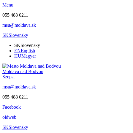
Menu
055 488 0211
msu@moldava.sk
SK
Slovensky
SK
Slovensky
EN
English
HU
Magyar
Moldava nad Bodvou
Szepsi
msu@moldava.sk
055 488 0211
Facebook
oldweb
SK
Slovensky