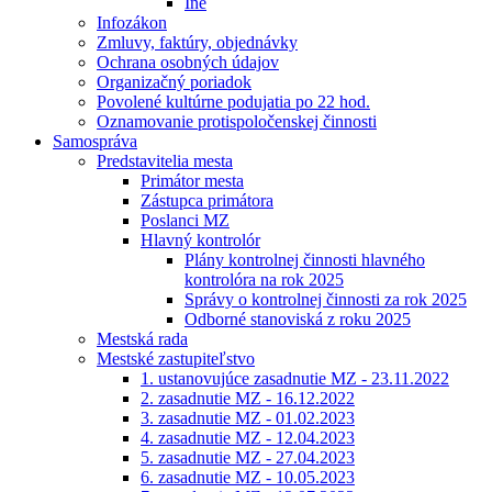
Iné
Infozákon
Zmluvy, faktúry, objednávky
Ochrana osobných údajov
Organizačný poriadok
Povolené kultúrne podujatia po 22 hod.
Oznamovanie protispoločenskej činnosti
Samospráva
Predstavitelia mesta
Primátor mesta
Zástupca primátora
Poslanci MZ
Hlavný kontrolór
Plány kontrolnej činnosti hlavného
kontrolóra na rok 2025
Správy o kontrolnej činnosti za rok 2025
Odborné stanoviská z roku 2025
Mestská rada
Mestské zastupiteľstvo
1. ustanovujúce zasadnutie MZ - 23.11.2022
2. zasadnutie MZ - 16.12.2022
3. zasadnutie MZ - 01.02.2023
4. zasadnutie MZ - 12.04.2023
5. zasadnutie MZ - 27.04.2023
6. zasadnutie MZ - 10.05.2023