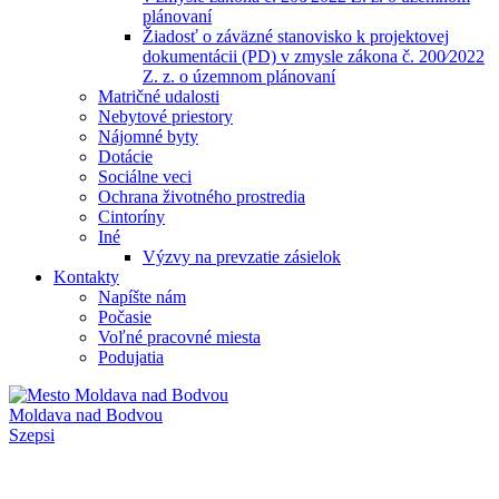
plánovaní
Žiadosť o záväzné stanovisko k projektovej
dokumentácii (PD) v zmysle zákona č. 200⁄2022
Z. z. o územnom plánovaní
Matričné udalosti
Nebytové priestory
Nájomné byty
Dotácie
Sociálne veci
Ochrana životného prostredia
Cintoríny
Iné
Výzvy na prevzatie zásielok
Kontakty
Napíšte nám
Počasie
Voľné pracovné miesta
Podujatia
Moldava nad Bodvou
Szepsi