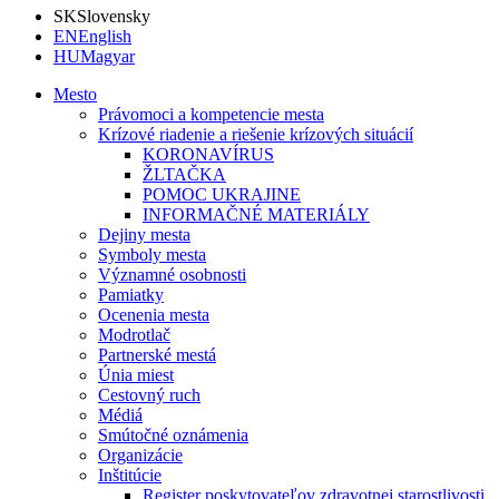
SK
Slovensky
EN
English
HU
Magyar
Mesto
Právomoci a kompetencie mesta
Krízové riadenie a riešenie krízových situácií
KORONAVÍRUS
ŽLTAČKA
POMOC UKRAJINE
INFORMAČNÉ MATERIÁLY
Dejiny mesta
Symboly mesta
Významné osobnosti
Pamiatky
Ocenenia mesta
Modrotlač
Partnerské mestá
Únia miest
Cestovný ruch
Médiá
Smútočné oznámenia
Organizácie
Inštitúcie
Register poskytovateľov zdravotnej starostlivosti