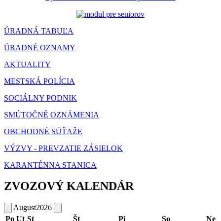
ÚRADNÁ TABUĽA
ÚRADNÉ OZNAMY
AKTUALITY
MESTSKÁ POLÍCIA
SOCIÁLNY PODNIK
SMÚTOČNÉ OZNÁMENIA
OBCHODNÉ SÚŤAŽE
VÝZVY - PREVZATIE ZÁSIELOK
KARANTÉNNA STANICA
ZVOZOVÝ KALENDÁR
August
2026
Po
Ut
St
Št
Pi
So
Ne