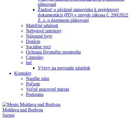
plánovaní
Žiadosť o záväzné stanovisko k projektovej
dokumentácii (PD) v zmysle zákona č. 200⁄2022
Z. z. o územnom plánovaní
Matričné udalosti
Nebytové priestory
Nájomné byty
Dotácie
Sociálne veci
Ochrana životného prostredia
Cintoríny
Iné
Výzvy na prevzatie zásielok
Kontakty
Napíšte nám
Počasie
Voľné pracovné miesta
Podujatia
Moldava nad Bodvou
Szepsi