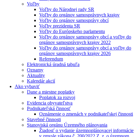
Voľby
Voľby do Národnej rady SR
Voľby do orgánov samosprávnych krajov
Voľby do orgánov samosprávy obcí
Voľby prezidenta SR
Voľby do Európskeho parlamentu
Voľby do orgánov samosprávy obcí a voľby do
orgánov samosprávnych krajov 2022
Voľby do orgánov samosprávy obcí a voľby do
orgánov samosprávnych krajov 2026
Referendum
Elektronická úradná tabuľa
Oznamy
Aktuality
Kalendár akcií
Ako vybaviť
Dane a miestne poplatky
Poplatok za rozvoj
Evidencia obyvateľstva
Podnikateľská činnosť
Oznámenie o zmenách v podnikateľskej činnosti
Stavebné činnosti
Stanoviská orgánu Územného plánovania
Žiadosť o vydanie územnoplánovacej informácie
v zmysle zákona č. 200⁄2022 Z. z. o územnom