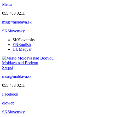
Menu
055 488 0211
msu@moldava.sk
SK
Slovensky
SK
Slovensky
EN
English
HU
Magyar
Moldava nad Bodvou
Szepsi
msu@moldava.sk
055 488 0211
Facebook
oldweb
SK
Slovensky