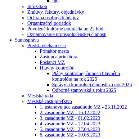
Iné
Infozákon
Zmluvy, faktúry, objednávky
Ochrana osobných údajov
Organizačný poriadok
Povolené kultúrne podujatia po 22 hod.
Oznamovanie protispoločenskej činnosti
Samospráva
Predstavitelia mesta
Primátor mesta
Zástupca primátora
Poslanci MZ
Hlavný kontrolór
Plány kontrolnej činnosti hlavného
kontrolóra na rok 2025
Správy o kontrolnej činnosti za rok 2025
Odborné stanoviská z roku 2025
Mestská rada
Mestské zastupiteľstvo
1. ustanovujúce zasadnutie MZ - 23.11.2022
2. zasadnutie MZ - 16.12.2022
3. zasadnutie MZ - 01.02.2023
4. zasadnutie MZ - 12.04.2023
5. zasadnutie MZ - 27.04.2023
6. zasadnutie MZ - 10.05.2023