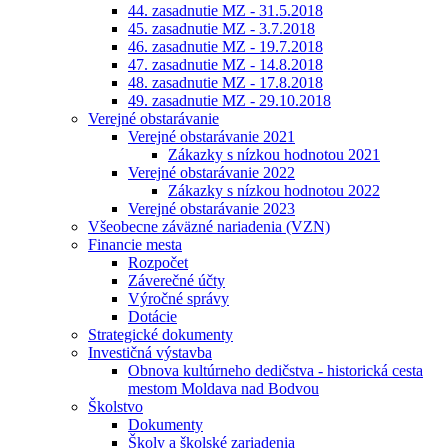
44. zasadnutie MZ - 31.5.2018
45. zasadnutie MZ - 3.7.2018
46. zasadnutie MZ - 19.7.2018
47. zasadnutie MZ - 14.8.2018
48. zasadnutie MZ - 17.8.2018
49. zasadnutie MZ - 29.10.2018
Verejné obstarávanie
Verejné obstarávanie 2021
Zákazky s nízkou hodnotou 2021
Verejné obstarávanie 2022
Zákazky s nízkou hodnotou 2022
Verejné obstarávanie 2023
Všeobecne záväzné nariadenia (VZN)
Financie mesta
Rozpočet
Záverečné účty
Výročné správy
Dotácie
Strategické dokumenty
Investičná výstavba
Obnova kultúrneho dedičstva - historická cesta
mestom Moldava nad Bodvou
Školstvo
Dokumenty
Školy a školské zariadenia