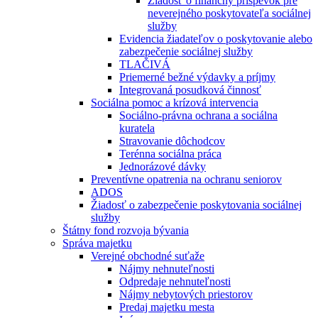
Žiadosť o finančný príspevok pre
neverejného poskytovateľa sociálnej
služby
Evidencia žiadateľov o poskytovanie alebo
zabezpečenie sociálnej služby
TLAČIVÁ
Priemerné bežné výdavky a príjmy
Integrovaná posudková činnosť
Sociálna pomoc a krízová intervencia
Sociálno-právna ochrana a sociálna
kuratela
Stravovanie dôchodcov
Terénna sociálna práca
Jednorázové dávky
Preventívne opatrenia na ochranu seniorov
ADOS
Žiadosť o zabezpečenie poskytovania sociálnej
služby
Štátny fond rozvoja bývania
Správa majetku
Verejné obchodné suťaže
Nájmy nehnuteľnosti
Odpredaje nehnuteľnosti
Nájmy nebytových priestorov
Predaj majetku mesta