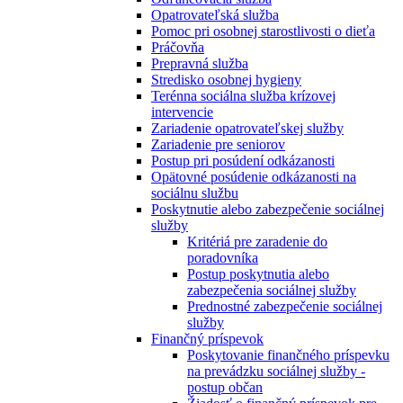
Opatrovateľská služba
Pomoc pri osobnej starostlivosti o dieťa
Práčovňa
Prepravná služba
Stredisko osobnej hygieny
Terénna sociálna služba krízovej
intervencie
Zariadenie opatrovateľskej služby
Zariadenie pre seniorov
Postup pri posúdení odkázanosti
Opätovné posúdenie odkázanosti na
sociálnu službu
Poskytnutie alebo zabezpečenie sociálnej
služby
Kritériá pre zaradenie do
poradovníka
Postup poskytnutia alebo
zabezpečenia sociálnej služby
Prednostné zabezpečenie sociálnej
služby
Finančný príspevok
Poskytovanie finančného príspevku
na prevádzku sociálnej služby -
postup občan