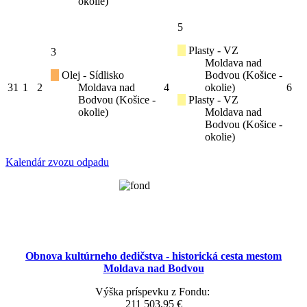
okolie)
5
Plasty - VZ
3
Moldava nad
Olej - Sídlisko
Bodvou (Košice -
31
1
2
Moldava nad
4
okolie)
6
Bodvou (Košice -
Plasty - VZ
okolie)
Moldava nad
Bodvou (Košice -
okolie)
Kalendár zvozu odpadu
Obnova kultúrneho dedičstva - historická cesta mestom
Moldava nad Bodvou
Výška príspevku z Fondu:
211 503,95 €