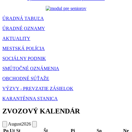
ÚRADNÁ TABUĽA
ÚRADNÉ OZNAMY
AKTUALITY
MESTSKÁ POLÍCIA
SOCIÁLNY PODNIK
SMÚTOČNÉ OZNÁMENIA
OBCHODNÉ SÚŤAŽE
VÝZVY - PREVZATIE ZÁSIELOK
KARANTÉNNA STANICA
ZVOZOVÝ KALENDÁR
August
2026
Po
Ut
St
Št
Pi
So
Ne