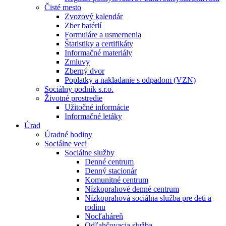
Čisté mesto
Zvozový kalendár
Zber batérií
Formuláre a usmernenia
Štatistiky a certifikáty
Informačné materiály
Zmluvy
Zberný dvor
Poplatky a nakladanie s odpadom (VZN)
Sociálny podnik s.r.o.
Životné prostredie
Užitočné informácie
Informačné letáky
Úrad
Úradné hodiny
Sociálne veci
Sociálne služby
Denné centrum
Denný stacionár
Komunitné centrum
Nízkoprahové denné centrum
Nízkoprahová sociálna služba pre deti a
rodinu
Nocľaháreň
Odľahčovacia služba