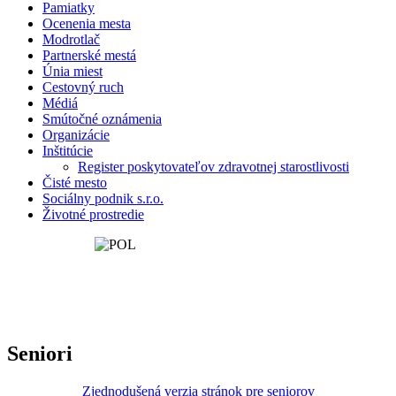
Pamiatky
Ocenenia mesta
Modrotlač
Partnerské mestá
Únia miest
Cestovný ruch
Médiá
Smútočné oznámenia
Organizácie
Inštitúcie
Register poskytovateľov zdravotnej starostlivosti
Čisté mesto
Sociálny podnik s.r.o.
Životné prostredie
Seniori
Zjednodušená verzia stránok pre seniorov