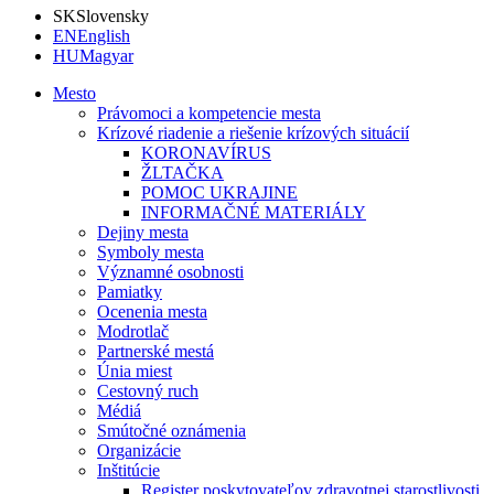
SK
Slovensky
EN
English
HU
Magyar
Mesto
Právomoci a kompetencie mesta
Krízové riadenie a riešenie krízových situácií
KORONAVÍRUS
ŽLTAČKA
POMOC UKRAJINE
INFORMAČNÉ MATERIÁLY
Dejiny mesta
Symboly mesta
Významné osobnosti
Pamiatky
Ocenenia mesta
Modrotlač
Partnerské mestá
Únia miest
Cestovný ruch
Médiá
Smútočné oznámenia
Organizácie
Inštitúcie
Register poskytovateľov zdravotnej starostlivosti