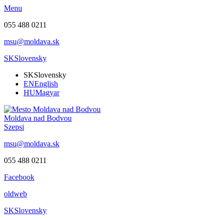
Menu
055 488 0211
msu@moldava.sk
SK
Slovensky
SK
Slovensky
EN
English
HU
Magyar
Moldava nad Bodvou
Szepsi
msu@moldava.sk
055 488 0211
Facebook
oldweb
SK
Slovensky