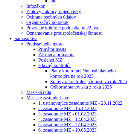
Iné
Infozákon
Zmluvy, faktúry, objednávky
Ochrana osobných údajov
Organizačný poriadok
Povolené kultúrne podujatia po 22 hod.
Oznamovanie protispoločenskej činnosti
Samospráva
Predstavitelia mesta
Primátor mesta
Zástupca primátora
Poslanci MZ
Hlavný kontrolór
Plány kontrolnej činnosti hlavného
kontrolóra na rok 2025
Správy o kontrolnej činnosti za rok 2025
Odborné stanoviská z roku 2025
Mestská rada
Mestské zastupiteľstvo
1. ustanovujúce zasadnutie MZ - 23.11.2022
2. zasadnutie MZ - 16.12.2022
3. zasadnutie MZ - 01.02.2023
4. zasadnutie MZ - 12.04.2023
5. zasadnutie MZ - 27.04.2023
6. zasadnutie MZ - 10.05.2023