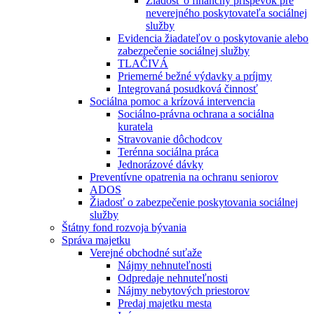
Žiadosť o finančný príspevok pre
neverejného poskytovateľa sociálnej
služby
Evidencia žiadateľov o poskytovanie alebo
zabezpečenie sociálnej služby
TLAČIVÁ
Priemerné bežné výdavky a príjmy
Integrovaná posudková činnosť
Sociálna pomoc a krízová intervencia
Sociálno-právna ochrana a sociálna
kuratela
Stravovanie dôchodcov
Terénna sociálna práca
Jednorázové dávky
Preventívne opatrenia na ochranu seniorov
ADOS
Žiadosť o zabezpečenie poskytovania sociálnej
služby
Štátny fond rozvoja bývania
Správa majetku
Verejné obchodné suťaže
Nájmy nehnuteľnosti
Odpredaje nehnuteľnosti
Nájmy nebytových priestorov
Predaj majetku mesta