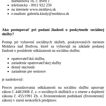
Bartalosova 16, č. dverí 1
telefonicky - 0911 922 250
na internete www.moldava.sk
e-mailom: gabriela.kiraly@moldava.sk
Ako postupovať pri podaní žiadosti o poskytnutie sociálnej
služby?
Postup pri vybavení sociálnych služieb, poskytovaných mestom
Moldava nad Bodvou, ktoré sa vybavujú na základe podanej
žiadosti o posúdenie odkázanosti na sociálnu službu:
opatrovateľská služba,
zariadenie opatrovateľskej služby
denný stacionár
zariadenie pre seniorov
je nasledovný:
Proces posudzovania odkázanosti na sociálnu službu upravuje
zákon č. 448/2008 Z. z. o sociálnych službách a o zmene a doplnení
zákona č. 455/1991 Zb. o živnostenskom podnikaní (živnostenský
zákon) v znení neskorších predpisov.