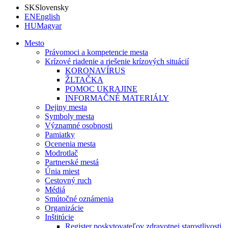
SK
Slovensky
EN
English
HU
Magyar
Mesto
Právomoci a kompetencie mesta
Krízové riadenie a riešenie krízových situácií
KORONAVÍRUS
ŽLTAČKA
POMOC UKRAJINE
INFORMAČNÉ MATERIÁLY
Dejiny mesta
Symboly mesta
Významné osobnosti
Pamiatky
Ocenenia mesta
Modrotlač
Partnerské mestá
Únia miest
Cestovný ruch
Médiá
Smútočné oznámenia
Organizácie
Inštitúcie
Register poskytovateľov zdravotnej starostlivosti