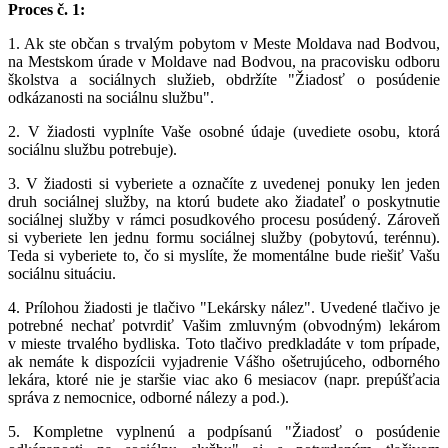
Proces č. 1:
1. Ak ste občan s trvalým pobytom v Meste Moldava nad Bodvou,
na Mestskom úrade v Moldave nad Bodvou, na pracovisku odboru
školstva a sociálnych služieb, obdržíte "Žiadosť o posúdenie
odkázanosti na sociálnu službu".
2. V žiadosti vyplníte Vaše osobné údaje (uvediete osobu, ktorá
sociálnu službu potrebuje).
3. V žiadosti si vyberiete a označíte z uvedenej ponuky len jeden
druh sociálnej služby, na ktorú budete ako žiadateľ o poskytnutie
sociálnej služby v rámci posudkového procesu posúdený. Zároveň
si vyberiete len jednu formu sociálnej služby (pobytovú, terénnu).
Teda si vyberiete to, čo si myslíte, že momentálne bude riešiť Vašu
sociálnu situáciu.
4. Prílohou žiadosti je tlačivo "Lekársky nález". Uvedené tlačivo je
potrebné nechať potvrdiť Vašim zmluvným (obvodným) lekárom
v mieste trvalého bydliska. Toto tlačivo predkladáte v tom prípade,
ak nemáte k dispozícii vyjadrenie Vášho ošetrujúceho, odborného
lekára, ktoré nie je staršie viac ako 6 mesiacov (napr. prepúšťacia
správa z nemocnice, odborné nálezy a pod.).
5. Kompletne vyplnenú a podpísanú "Žiadosť o posúdenie