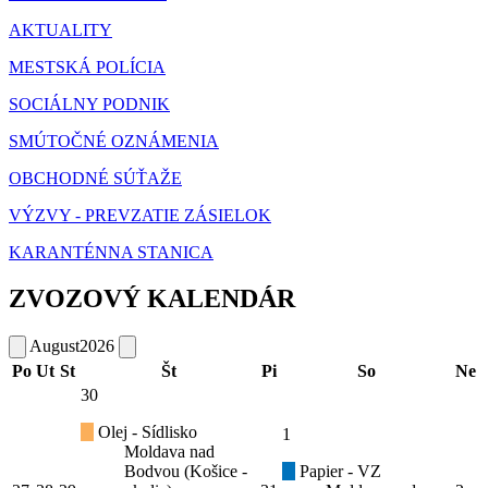
AKTUALITY
MESTSKÁ POLÍCIA
SOCIÁLNY PODNIK
SMÚTOČNÉ OZNÁMENIA
OBCHODNÉ SÚŤAŽE
VÝZVY - PREVZATIE ZÁSIELOK
KARANTÉNNA STANICA
ZVOZOVÝ KALENDÁR
August
2026
Po
Ut
St
Št
Pi
So
Ne
30
Olej - Sídlisko
1
Moldava nad
Bodvou (Košice -
Papier - VZ