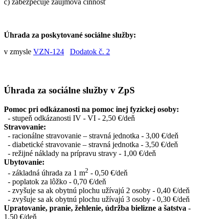
c) zabezpečuje záujmová činnosť
Úhrada za poskytované sociálne služby:
v zmysle
VZN-124
Dodatok č. 2
Úhrada za sociálne služby v ZpS
Pomoc pri odkázanosti na pomoc inej fyzickej osoby:
- stupeň odkázanosti IV - VI - 2,50 €/deň
Stravovanie:
- racionálne stravovanie – stravná jednotka - 3,00 €/deň
- diabetické stravovanie – stravná jednotka - 3,50 €/deň
- režijné náklady na prípravu stravy - 1,00 €/deň
Ubytovanie:
2
- základná úhrada za 1 m
- 0,50 €/deň
- poplatok za lôžko - 0,70 €/deň
- zvyšuje sa ak obytnú plochu užívajú 2 osoby - 0,40 €/deň
- zvyšuje sa ak obytnú plochu užívajú 3 osoby - 0,30 €/deň
Upratovanie, pranie, žehlenie, údržba bielizne a šatstva
-
1,50 €/deň