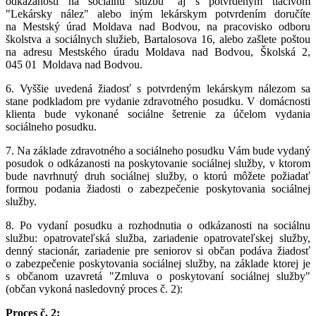
odkázanosti na sociálnu službu" aj s potvrdeným tlačivom
"Lekársky nález" alebo iným lekárskym potvrdením doručíte
na Mestský úrad Moldava nad Bodvou, na pracovisko odboru
školstva a sociálnych služieb, Bartalosova 16, alebo zašlete poštou
na adresu Mestského úradu Moldava nad Bodvou, Školská 2,
045 01 Moldava nad Bodvou.
6. Vyššie uvedená žiadosť s potvrdeným lekárskym nálezom sa
stane podkladom pre vydanie zdravotného posudku. V domácnosti
klienta bude vykonané sociálne šetrenie za účelom vydania
sociálneho posudku.
7. Na základe zdravotného a sociálneho posudku Vám bude vydaný
posudok o odkázanosti na poskytovanie sociálnej služby, v ktorom
bude navrhnutý druh sociálnej služby, o ktorú môžete požiadať
formou podania žiadosti o zabezpečenie poskytovania sociálnej
služby.
8. Po vydaní posudku a rozhodnutia o odkázanosti na sociálnu
službu: opatrovateľská služba, zariadenie opatrovateľskej služby,
denný stacionár, zariadenie pre seniorov si občan podáva žiadosť
o zabezpečenie poskytovania sociálnej služby, na základe ktorej je
s občanom uzavretá "Zmluva o poskytovaní sociálnej služby"
(občan vykoná nasledovný proces č. 2):
Proces č. 2: