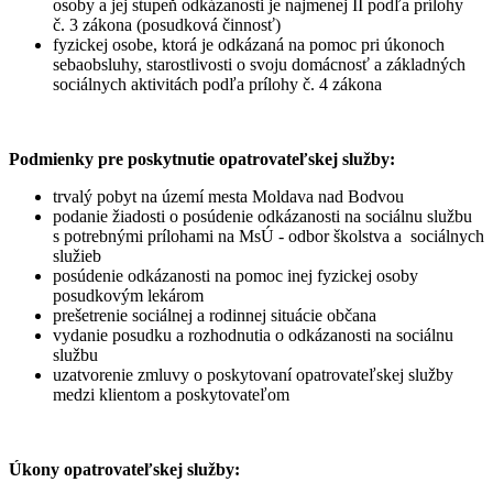
osoby a jej stupeň odkázanosti je najmenej II podľa prílohy
č. 3 zákona (posudková činnosť)
fyzickej osobe, ktorá je odkázaná na pomoc pri úkonoch
sebaobsluhy, starostlivosti o svoju domácnosť a základných
sociálnych aktivitách podľa prílohy č. 4 zákona
Podmienky pre poskytnutie opatrovateľskej služby:
trvalý pobyt na území mesta Moldava nad Bodvou
podanie žiadosti o posúdenie odkázanosti na sociálnu službu
s potrebnými prílohami na MsÚ - odbor školstva a sociálnych
služieb
posúdenie odkázanosti na pomoc inej fyzickej osoby
posudkovým lekárom
prešetrenie sociálnej a rodinnej situácie občana
vydanie posudku a rozhodnutia o odkázanosti na sociálnu
službu
uzatvorenie zmluvy o poskytovaní opatrovateľskej služby
medzi klientom a poskytovateľom
Úkony opatrovateľskej služby: