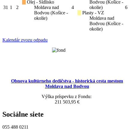
Olej - Sídlisko
Bodvou (Košice -
31
1
2
Moldava nad
4
okolie)
6
Bodvou (Košice -
Plasty - VZ
okolie)
Moldava nad
Bodvou (Košice -
okolie)
Kalendár zvozu odpadu
Obnova kultúrneho dedičstva - historická cesta mestom
Moldava nad Bodvou
Výška príspevku z Fondu:
211 503,95 €
Sociálne siete
055 488 0211