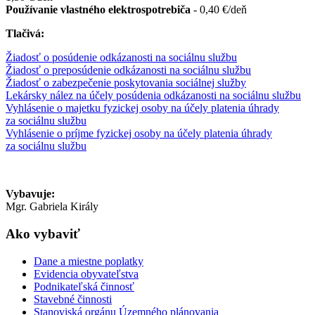
Používanie vlastného elektrospotrebiča
-
0,40 €/deň
Tlačivá:
Žiadosť o posúdenie odkázanosti na sociálnu službu
Žiadosť o preposúdenie odkázanosti na sociálnu službu
Žiadosť o zabezpečenie poskytovania sociálnej služby
Lekársky nález na účely posúdenia odkázanosti na sociálnu službu
Vyhlásenie o majetku fyzickej osoby na účely platenia úhrady
za sociálnu službu
Vyhlásenie o príjme fyzickej osoby na účely platenia úhrady
za sociálnu službu
Vybavuje:
Mgr. Gabriela Király
Ako vybaviť
Dane a miestne poplatky
Evidencia obyvateľstva
Podnikateľská činnosť
Stavebné činnosti
Stanoviská orgánu Územného plánovania