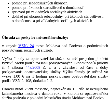
pomoc pri sebaobslužných úkonoch
pomoc pri úkonoch starostlivosti o domácnosť
sprievod pri základných sociálnych aktivitách
dohľad pri úkonoch sebaobsluhy, pri úkonoch starostlivosti
o domácnosť a pri základných sociálnych aktivitách
Úhrada za poskytované sociálne služby:
v zmysle
VZN-124
mesta Moldava nad Bodvou o podmienkach
poskytovania sociálnych služieb.
Výška úhrady za opatrovateľskú službu sa určí pre jednu plnoletú
fyzickú osobu podľa rozsahu poskytovaných úkonov podľa prílohy
č. 4 zákona
448/2008
Z. z. a v závislosti od času a doby
poskytovania opatrovateľskej služby Výška úhrady je určená vo
výške 1,00 € na 1 hodinu poskytovanej opatrovateľskej služby
podľa VZN č. 108, dodatku č. 2.
Úhradu hradí klient mesačne, najneskôr do 15. dňa nasledujúceho
kalendárneho mesiaca v danom roku, v ktorom sa opatrovateľská
služba poskytla v pokladni Mestského úradu Moldava nad Bodvou.