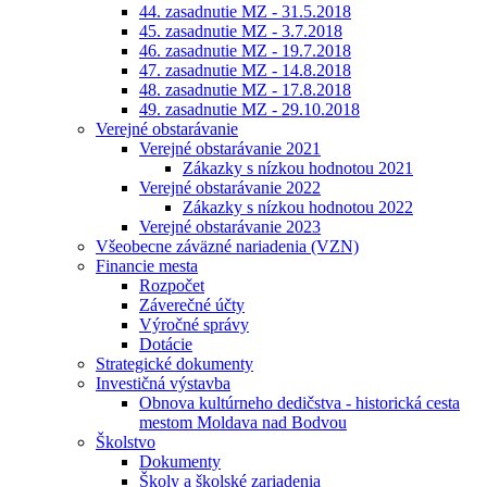
44. zasadnutie MZ - 31.5.2018
45. zasadnutie MZ - 3.7.2018
46. zasadnutie MZ - 19.7.2018
47. zasadnutie MZ - 14.8.2018
48. zasadnutie MZ - 17.8.2018
49. zasadnutie MZ - 29.10.2018
Verejné obstarávanie
Verejné obstarávanie 2021
Zákazky s nízkou hodnotou 2021
Verejné obstarávanie 2022
Zákazky s nízkou hodnotou 2022
Verejné obstarávanie 2023
Všeobecne záväzné nariadenia (VZN)
Financie mesta
Rozpočet
Záverečné účty
Výročné správy
Dotácie
Strategické dokumenty
Investičná výstavba
Obnova kultúrneho dedičstva - historická cesta
mestom Moldava nad Bodvou
Školstvo
Dokumenty
Školy a školské zariadenia