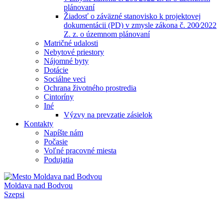
plánovaní
Žiadosť o záväzné stanovisko k projektovej
dokumentácii (PD) v zmysle zákona č. 200⁄2022
Z. z. o územnom plánovaní
Matričné udalosti
Nebytové priestory
Nájomné byty
Dotácie
Sociálne veci
Ochrana životného prostredia
Cintoríny
Iné
Výzvy na prevzatie zásielok
Kontakty
Napíšte nám
Počasie
Voľné pracovné miesta
Podujatia
Moldava nad Bodvou
Szepsi