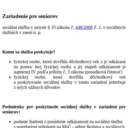
Zariadenie pre seniorov
sociálna služba v zmysle § 35 zákona č.
448/2008
Z. z. o sociálnych
službách v znení n. p.
Komu sa služba poskytuje?
fyzickej osobe, ktorá dovŕšila dôchodkový vek a je odkázaná
na pomoc inej fyzickej osoby a jej stupeň odkázanosti je
najmenej IV podľa prílohy č. 3 zákona (posudková činnosť)
fyzickej osobe, ktorá dovŕšila dôchodkový vek
a poskytovanie sociálnej služby v tomto zariadení potrebuje
z iných vážnych dôvodov
Podmienky pre poskytnutie sociálnej služby v zariadení pre
seniorov:
podanie žiadosti o posúdenie odkázanosti na sociálnu službu
s potrebnými prílohami na MsÚ - odbor školstva a sociálnych