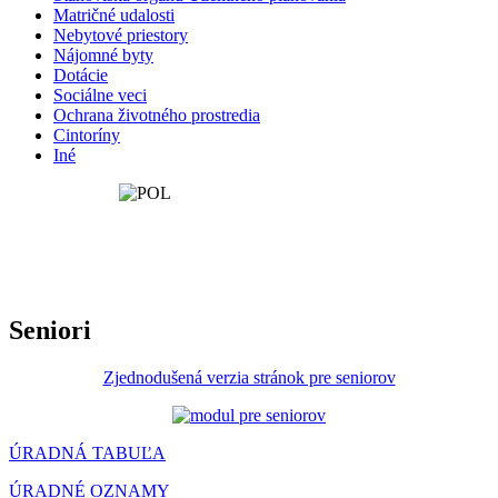
Matričné udalosti
Nebytové priestory
Nájomné byty
Dotácie
Sociálne veci
Ochrana životného prostredia
Cintoríny
Iné
Seniori
Zjednodušená verzia stránok pre seniorov
ÚRADNÁ TABUĽA
ÚRADNÉ OZNAMY