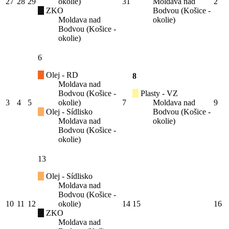
27
28
29
okolie)
31
Moldava nad
2
ZKO
Bodvou (Košice -
Moldava nad
okolie)
Bodvou (Košice -
okolie)
6
Olej - RD
8
Moldava nad
Bodvou (Košice -
Plasty - VZ
3
4
5
okolie)
7
Moldava nad
9
Olej - Sídlisko
Bodvou (Košice -
Moldava nad
okolie)
Bodvou (Košice -
okolie)
13
Olej - Sídlisko
Moldava nad
Bodvou (Košice -
10
11
12
okolie)
14
15
16
ZKO
Moldava nad