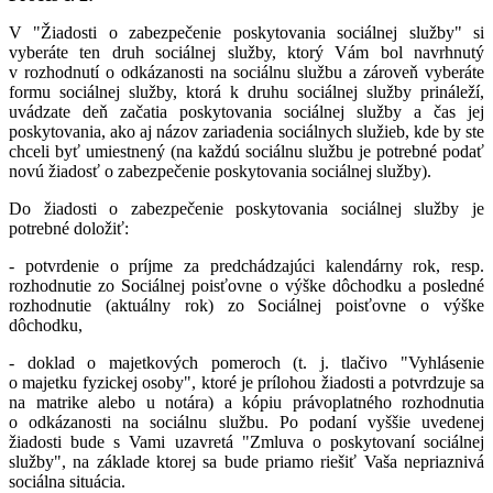
V "Žiadosti o zabezpečenie poskytovania sociálnej služby" si
vyberáte ten druh sociálnej služby, ktorý Vám bol navrhnutý
v rozhodnutí o odkázanosti na sociálnu službu a zároveň vyberáte
formu sociálnej služby, ktorá k druhu sociálnej služby prináleží,
uvádzate deň začatia poskytovania sociálnej služby a čas jej
poskytovania, ako aj názov zariadenia sociálnych služieb, kde by ste
chceli byť umiestnený (na každú sociálnu službu je potrebné podať
novú žiadosť o zabezpečenie poskytovania sociálnej služby).
Do žiadosti o zabezpečenie poskytovania sociálnej služby je
potrebné doložiť:
- potvrdenie o príjme za predchádzajúci kalendárny rok, resp.
rozhodnutie zo Sociálnej poisťovne o výške dôchodku a posledné
rozhodnutie (aktuálny rok) zo Sociálnej poisťovne o výške
dôchodku,
- doklad o majetkových pomeroch (t. j. tlačivo "Vyhlásenie
o majetku fyzickej osoby", ktoré je prílohou žiadosti a potvrdzuje sa
na matrike alebo u notára) a kópiu právoplatného rozhodnutia
o odkázanosti na sociálnu službu. Po podaní vyššie uvedenej
žiadosti bude s Vami uzavretá "Zmluva o poskytovaní sociálnej
služby", na základe ktorej sa bude priamo riešiť Vaša nepriaznivá
sociálna situácia.