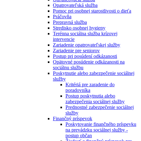
Opatrovateľská služba
Pomoc pri osobnej starostlivosti o dieťa
Práčovňa
Prepravná služba
Stredisko osobnej hygieny
Terénna sociálna služba krízovej
intervencie
Zariadenie opatrovateľskej služby
Zariadenie pre seniorov
Postup pri posúdení odkázanosti
Opätovné posúdenie odkázanosti na
sociálnu službu
Poskytnutie alebo zabezpečenie sociálnej
služby
Kritériá pre zaradenie do
poradovníka
Postup poskytnutia alebo
zabezpečenia sociálnej služby
Prednostné zabezpečenie sociálnej
služby
Finančný príspevok
Poskytovanie finančného príspevku
na prevádzku sociálnej služby -
postup občan