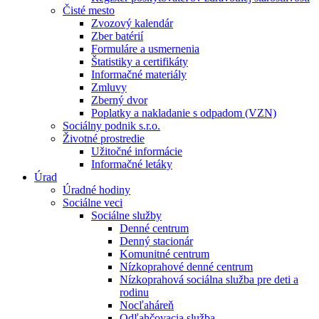
Čisté mesto
Zvozový kalendár
Zber batérií
Formuláre a usmernenia
Štatistiky a certifikáty
Informačné materiály
Zmluvy
Zberný dvor
Poplatky a nakladanie s odpadom (VZN)
Sociálny podnik s.r.o.
Životné prostredie
Užitočné informácie
Informačné letáky
Úrad
Úradné hodiny
Sociálne veci
Sociálne služby
Denné centrum
Denný stacionár
Komunitné centrum
Nízkoprahové denné centrum
Nízkoprahová sociálna služba pre deti a
rodinu
Nocľaháreň
Odľahčovacia služba