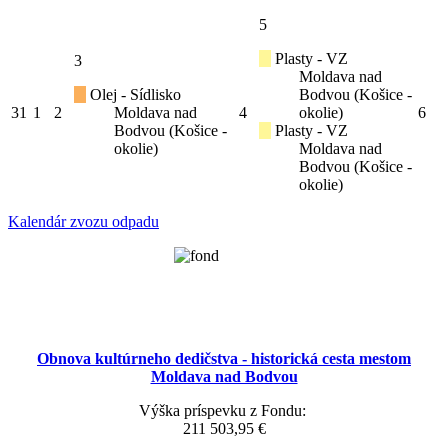
5
Plasty - VZ
3
Moldava nad
Olej - Sídlisko
Bodvou (Košice -
31
1
2
Moldava nad
4
okolie)
6
Bodvou (Košice -
Plasty - VZ
okolie)
Moldava nad
Bodvou (Košice -
okolie)
Kalendár zvozu odpadu
Obnova kultúrneho dedičstva - historická cesta mestom
Moldava nad Bodvou
Výška príspevku z Fondu:
211 503,95 €