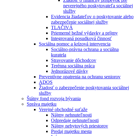
Žiadosť o finančný príspevok pre
neverejného poskytovateľa sociálnej
služby
Evidencia žiadateľov o poskytovanie alebo
zabezpečenie sociálnej služby
TLAČIVÁ
Priemerné bežné výdavky a príjmy
Integrovaná posudková činnosť
Sociálna pomoc a krízová intervencia
Sociálno-právna ochrana a sociálna
kuratela
Stravovanie dôchodcov
Terénna sociálna práca
Jednorázové dávky
Preventívne opatrenia na ochranu seniorov
ADOS
Žiadosť o zabezpečenie poskytovania sociálnej
služby
Štátny fond rozvoja bývania
Správa majetku
Verejné obchodné suťaže
Nájmy nehnuteľnosti
Odpredaje nehnuteľnosti
Nájmy nebytových priestorov
Predaj majetku mesta