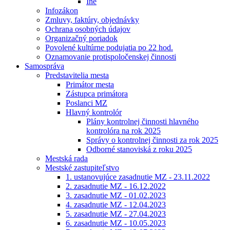
Iné
Infozákon
Zmluvy, faktúry, objednávky
Ochrana osobných údajov
Organizačný poriadok
Povolené kultúrne podujatia po 22 hod.
Oznamovanie protispoločenskej činnosti
Samospráva
Predstavitelia mesta
Primátor mesta
Zástupca primátora
Poslanci MZ
Hlavný kontrolór
Plány kontrolnej činnosti hlavného
kontrolóra na rok 2025
Správy o kontrolnej činnosti za rok 2025
Odborné stanoviská z roku 2025
Mestská rada
Mestské zastupiteľstvo
1. ustanovujúce zasadnutie MZ - 23.11.2022
2. zasadnutie MZ - 16.12.2022
3. zasadnutie MZ - 01.02.2023
4. zasadnutie MZ - 12.04.2023
5. zasadnutie MZ - 27.04.2023
6. zasadnutie MZ - 10.05.2023