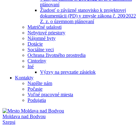
plánovaní
Žiadosť o záväzné stanovisko k projektovej
dokumentácii (PD) v zmysle zákona č. 200⁄2022
Z. z. o územnom plánovaní
Matričné udalosti
Nebytové priestory
Nájomné byty
Dotácie
Sociálne veci
Ochrana životného prostredia
Cintoríny
Iné
Výzvy na prevzatie zásielok
Kontakty
Napíšte nám
Počasie
Voľné pracovné miesta
Podujatia
Moldava nad Bodvou
Szepsi