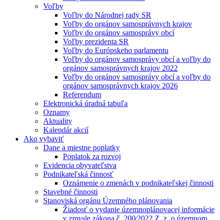
Voľby
Voľby do Národnej rady SR
Voľby do orgánov samosprávnych krajov
Voľby do orgánov samosprávy obcí
Voľby prezidenta SR
Voľby do Európskeho parlamentu
Voľby do orgánov samosprávy obcí a voľby do
orgánov samosprávnych krajov 2022
Voľby do orgánov samosprávy obcí a voľby do
orgánov samosprávnych krajov 2026
Referendum
Elektronická úradná tabuľa
Oznamy
Aktuality
Kalendár akcií
Ako vybaviť
Dane a miestne poplatky
Poplatok za rozvoj
Evidencia obyvateľstva
Podnikateľská činnosť
Oznámenie o zmenách v podnikateľskej činnosti
Stavebné činnosti
Stanoviská orgánu Územného plánovania
Žiadosť o vydanie územnoplánovacej informácie
v zmysle zákona č. 200⁄2022 Z. z. o územnom