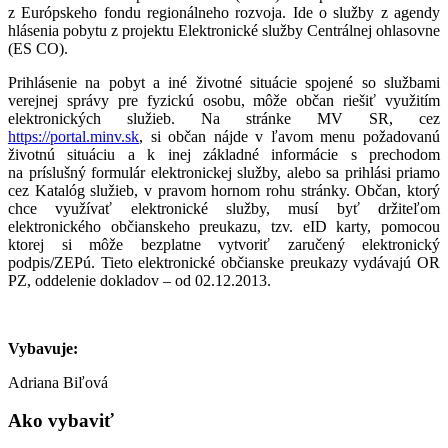
z Európskeho fondu regionálneho rozvoja. Ide o služby z agendy
hlásenia pobytu z projektu Elektronické služby Centrálnej ohlasovne
(ES CO).
Prihlásenie na pobyt a iné životné situácie spojené so službami
verejnej správy pre fyzickú osobu, môže občan riešiť využitím
elektronických služieb. Na stránke MV SR, cez
https://portal.minv.sk
, si občan nájde v ľavom menu požadovanú
životnú situáciu a k inej základné informácie s prechodom
na príslušný formulár elektronickej služby, alebo sa prihlási priamo
cez Katalóg služieb, v pravom hornom rohu stránky. Občan, ktorý
chce využívať elektronické služby, musí byť držiteľom
elektronického občianskeho preukazu, tzv. eID karty, pomocou
ktorej si môže bezplatne vytvoriť zaručený elektronický
podpis/ZEPú. Tieto elektronické občianske preukazy vydávajú OR
PZ, oddelenie dokladov – od 02.12.2013.
Vybavuje:
Adriana Biľová
Ako vybaviť