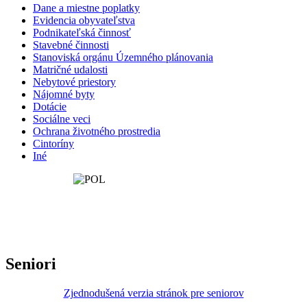
Dane a miestne poplatky
Evidencia obyvateľstva
Podnikateľská činnosť
Stavebné činnosti
Stanoviská orgánu Územného plánovania
Matričné udalosti
Nebytové priestory
Nájomné byty
Dotácie
Sociálne veci
Ochrana životného prostredia
Cintoríny
Iné
Seniori
Zjednodušená verzia stránok pre seniorov