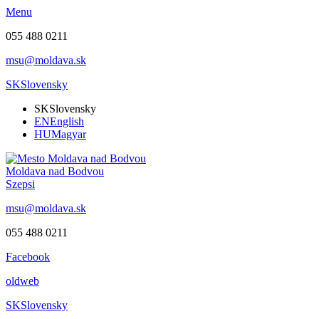
Menu
055 488 0211
msu@moldava.sk
SK
Slovensky
SK
Slovensky
EN
English
HU
Magyar
Moldava nad Bodvou
Szepsi
msu@moldava.sk
055 488 0211
Facebook
oldweb
SK
Slovensky