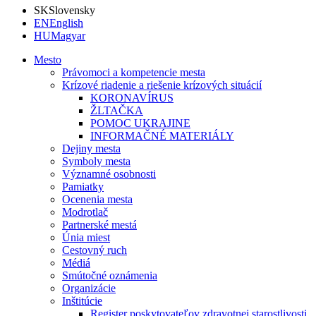
SK
Slovensky
EN
English
HU
Magyar
Mesto
Právomoci a kompetencie mesta
Krízové riadenie a riešenie krízových situácií
KORONAVÍRUS
ŽLTAČKA
POMOC UKRAJINE
INFORMAČNÉ MATERIÁLY
Dejiny mesta
Symboly mesta
Významné osobnosti
Pamiatky
Ocenenia mesta
Modrotlač
Partnerské mestá
Únia miest
Cestovný ruch
Médiá
Smútočné oznámenia
Organizácie
Inštitúcie
Register poskytovateľov zdravotnej starostlivosti