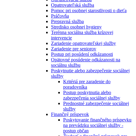
Opatrovateľská služba
Pomoc pri osobnej starostlivosti o dieťa
Práčovňa
Prepravná služba
Stredisko osobnej hygieny
Terénna sociálna služba krízovej
intervencie
Zariadenie opatrovateľskej služby
Zariadenie pre seniorov
Postup pri posúdení odkázanosti
Opätovné posúdenie odkázanosti na
sociálnu službu
Poskytnutie alebo zabezpečenie sociálnej
služby
Kritériá pre zaradenie do
poradovníka
Postup poskytnutia alebo
zabezpečenia sociálnej služby
Prednostné zabezpečenie sociálnej
služby
Finančný príspevok
Poskytovanie finančného príspevku
na prevádzku sociálnej služby -
postup občan