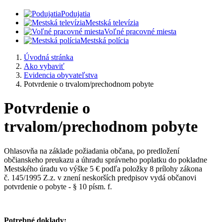
Podujatia
Mestská televízia
Voľné pracovné miesta
Mestská polícia
Úvodná stránka
Ako vybaviť
Evidencia obyvateľstva
Potvrdenie o trvalom/prechodnom pobyte
Potvrdenie o
trvalom/prechodnom pobyte
Ohlasovňa na základe požiadania občana, po predložení
občianskeho preukazu a úhradu správneho poplatku do pokladne
Mestského úradu vo výške 5 € podľa položky 8 prílohy zákona
č. 145/1995 Z.z. v znení neskorších predpisov vydá občanovi
potvrdenie o pobyte - § 10 písm. f.
Potrebné doklady: