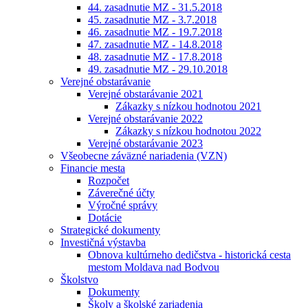
44. zasadnutie MZ - 31.5.2018
45. zasadnutie MZ - 3.7.2018
46. zasadnutie MZ - 19.7.2018
47. zasadnutie MZ - 14.8.2018
48. zasadnutie MZ - 17.8.2018
49. zasadnutie MZ - 29.10.2018
Verejné obstarávanie
Verejné obstarávanie 2021
Zákazky s nízkou hodnotou 2021
Verejné obstarávanie 2022
Zákazky s nízkou hodnotou 2022
Verejné obstarávanie 2023
Všeobecne záväzné nariadenia (VZN)
Financie mesta
Rozpočet
Záverečné účty
Výročné správy
Dotácie
Strategické dokumenty
Investičná výstavba
Obnova kultúrneho dedičstva - historická cesta
mestom Moldava nad Bodvou
Školstvo
Dokumenty
Školy a školské zariadenia