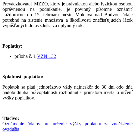
Prevádzkovateľ MZZO, ktorý je právnickou alebo fyzickou osobou
oprávnenou na podnikanie, je povinný písomne oznámiť
každoročne do 15. februára mestu Moldava nad Bodvou údaje
potrebné na zistenie množstva a škodlivosti znečisťujúcich látok
vypúšťaných do ovzdušia za uplynulý rok.
Poplatky:
príloha č. 1
VZN-132
Splatnosť poplatku:
Poplatok sa platí jednorázovo vždy najneskôr do 30 dní odo dňa
nadobudnutia právoplatnosti rozhodnutia primátora mesta o určení
výšky poplatkov.
Tlačivo:
Oznámenie údajov pre určenie výšky poplatku za znečistenie
ovzdušia