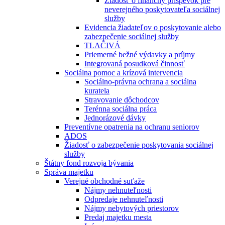
Žiadosť o finančný príspevok pre
neverejného poskytovateľa sociálnej
služby
Evidencia žiadateľov o poskytovanie alebo
zabezpečenie sociálnej služby
TLAČIVÁ
Priemerné bežné výdavky a príjmy
Integrovaná posudková činnosť
Sociálna pomoc a krízová intervencia
Sociálno-právna ochrana a sociálna
kuratela
Stravovanie dôchodcov
Terénna sociálna práca
Jednorázové dávky
Preventívne opatrenia na ochranu seniorov
ADOS
Žiadosť o zabezpečenie poskytovania sociálnej
služby
Štátny fond rozvoja bývania
Správa majetku
Verejné obchodné suťaže
Nájmy nehnuteľnosti
Odpredaje nehnuteľnosti
Nájmy nebytových priestorov
Predaj majetku mesta