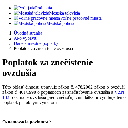
Podujatia
Mestská televízia
Voľné pracovné miesta
Mestská polícia
Úvodná stránka
Ako vybaviť
Dane a miestne poplatky
Poplatok za znečistenie ovzdušia
Poplatok za znečistenie
ovzdušia
Túto oblasť činnosti upravuje zákon č. 478/2002 zákon o ovzduší,
zákon č. 401/1998 o poplatkoch za znečisťovanie ovzdušia a
VZN-
132
o ochrane ovzdušia pred znečisťujúcimi látkami vyrubuje tento
poplatok platobným výmerom.
Oznamovacia povinnosť: