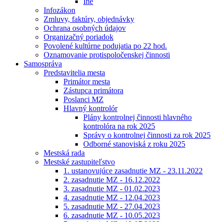
Iné
Infozákon
Zmluvy, faktúry, objednávky
Ochrana osobných údajov
Organizačný poriadok
Povolené kultúrne podujatia po 22 hod.
Oznamovanie protispoločenskej činnosti
Samospráva
Predstavitelia mesta
Primátor mesta
Zástupca primátora
Poslanci MZ
Hlavný kontrolór
Plány kontrolnej činnosti hlavného
kontrolóra na rok 2025
Správy o kontrolnej činnosti za rok 2025
Odborné stanoviská z roku 2025
Mestská rada
Mestské zastupiteľstvo
1. ustanovujúce zasadnutie MZ - 23.11.2022
2. zasadnutie MZ - 16.12.2022
3. zasadnutie MZ - 01.02.2023
4. zasadnutie MZ - 12.04.2023
5. zasadnutie MZ - 27.04.2023
6. zasadnutie MZ - 10.05.2023