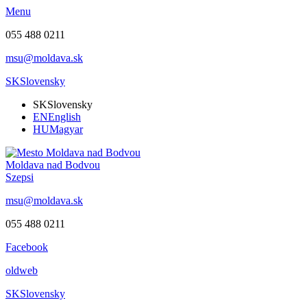
Menu
055 488 0211
msu@moldava.sk
SK
Slovensky
SK
Slovensky
EN
English
HU
Magyar
Moldava nad Bodvou
Szepsi
msu@moldava.sk
055 488 0211
Facebook
oldweb
SK
Slovensky