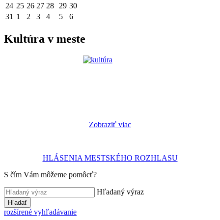
24
25
26
27
28
29
30
31
1
2
3
4
5
6
Kultúra v meste
Zobraziť viac
HLÁSENIA MESTSKÉHO ROZHLASU
S čím Vám môžeme pomôcť?
Hľadaný výraz
Hľadať
rozšírené vyhľadávanie