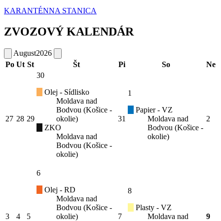
KARANTÉNNA STANICA
ZVOZOVÝ KALENDÁR
August
2026
Po
Ut
St
Št
Pi
So
Ne
30
Olej - Sídlisko
1
Moldava nad
Bodvou (Košice -
Papier - VZ
27
28
29
okolie)
31
Moldava nad
2
ZKO
Bodvou (Košice -
Moldava nad
okolie)
Bodvou (Košice -
okolie)
6
Olej - RD
8
Moldava nad
Bodvou (Košice -
Plasty - VZ
3
4
5
okolie)
7
Moldava nad
9