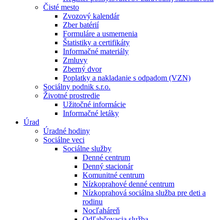
Čisté mesto
Zvozový kalendár
Zber batérií
Formuláre a usmernenia
Štatistiky a certifikáty
Informačné materiály
Zmluvy
Zberný dvor
Poplatky a nakladanie s odpadom (VZN)
Sociálny podnik s.r.o.
Životné prostredie
Užitočné informácie
Informačné letáky
Úrad
Úradné hodiny
Sociálne veci
Sociálne služby
Denné centrum
Denný stacionár
Komunitné centrum
Nízkoprahové denné centrum
Nízkoprahová sociálna služba pre deti a
rodinu
Nocľaháreň
Odľahčovacia služba