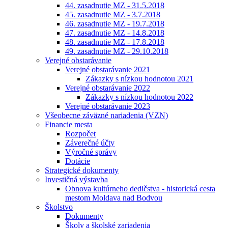
44. zasadnutie MZ - 31.5.2018
45. zasadnutie MZ - 3.7.2018
46. zasadnutie MZ - 19.7.2018
47. zasadnutie MZ - 14.8.2018
48. zasadnutie MZ - 17.8.2018
49. zasadnutie MZ - 29.10.2018
Verejné obstarávanie
Verejné obstarávanie 2021
Zákazky s nízkou hodnotou 2021
Verejné obstarávanie 2022
Zákazky s nízkou hodnotou 2022
Verejné obstarávanie 2023
Všeobecne záväzné nariadenia (VZN)
Financie mesta
Rozpočet
Záverečné účty
Výročné správy
Dotácie
Strategické dokumenty
Investičná výstavba
Obnova kultúrneho dedičstva - historická cesta
mestom Moldava nad Bodvou
Školstvo
Dokumenty
Školy a školské zariadenia