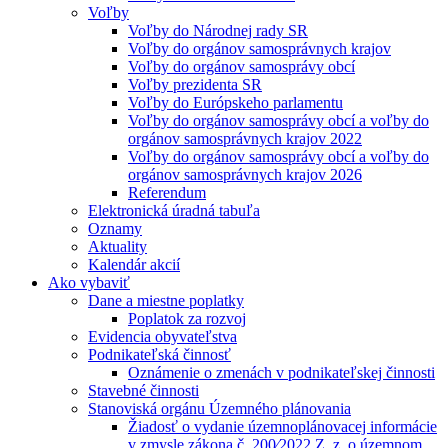
Voľby
Voľby do Národnej rady SR
Voľby do orgánov samosprávnych krajov
Voľby do orgánov samosprávy obcí
Voľby prezidenta SR
Voľby do Európskeho parlamentu
Voľby do orgánov samosprávy obcí a voľby do
orgánov samosprávnych krajov 2022
Voľby do orgánov samosprávy obcí a voľby do
orgánov samosprávnych krajov 2026
Referendum
Elektronická úradná tabuľa
Oznamy
Aktuality
Kalendár akcií
Ako vybaviť
Dane a miestne poplatky
Poplatok za rozvoj
Evidencia obyvateľstva
Podnikateľská činnosť
Oznámenie o zmenách v podnikateľskej činnosti
Stavebné činnosti
Stanoviská orgánu Územného plánovania
Žiadosť o vydanie územnoplánovacej informácie
v zmysle zákona č. 200⁄2022 Z. z. o územnom