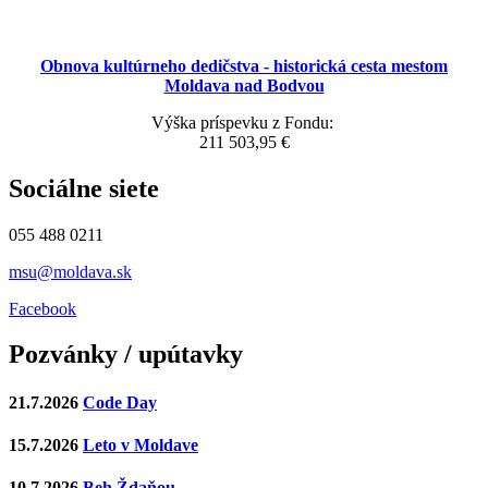
Obnova kultúrneho dedičstva - historická cesta mestom
Moldava nad Bodvou
Výška príspevku z Fondu:
211 503,95 €
Sociálne siete
055 488 0211
msu@moldava.sk
Facebook
Pozvánky / upútavky
21.7.2026
Code Day
15.7.2026
Leto v Moldave
10.7.2026
Beh Ždaňou