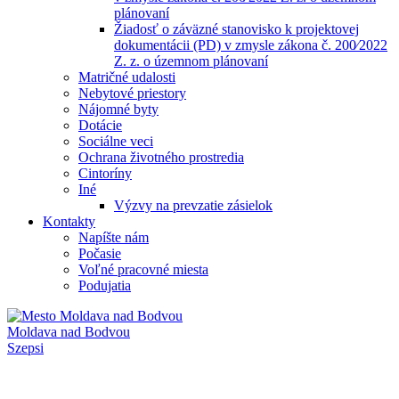
plánovaní
Žiadosť o záväzné stanovisko k projektovej
dokumentácii (PD) v zmysle zákona č. 200⁄2022
Z. z. o územnom plánovaní
Matričné udalosti
Nebytové priestory
Nájomné byty
Dotácie
Sociálne veci
Ochrana životného prostredia
Cintoríny
Iné
Výzvy na prevzatie zásielok
Kontakty
Napíšte nám
Počasie
Voľné pracovné miesta
Podujatia
Moldava nad Bodvou
Szepsi