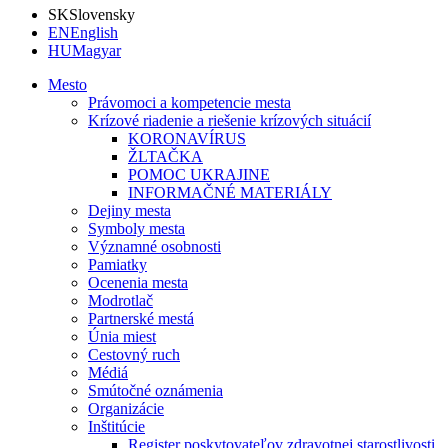
SK
Slovensky
EN
English
HU
Magyar
Mesto
Právomoci a kompetencie mesta
Krízové riadenie a riešenie krízových situácií
KORONAVÍRUS
ŽLTAČKA
POMOC UKRAJINE
INFORMAČNÉ MATERIÁLY
Dejiny mesta
Symboly mesta
Významné osobnosti
Pamiatky
Ocenenia mesta
Modrotlač
Partnerské mestá
Únia miest
Cestovný ruch
Médiá
Smútočné oznámenia
Organizácie
Inštitúcie
Register poskytovateľov zdravotnej starostlivosti