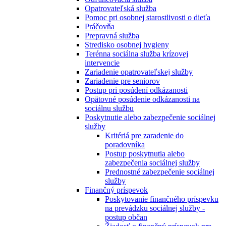
Opatrovateľská služba
Pomoc pri osobnej starostlivosti o dieťa
Práčovňa
Prepravná služba
Stredisko osobnej hygieny
Terénna sociálna služba krízovej
intervencie
Zariadenie opatrovateľskej služby
Zariadenie pre seniorov
Postup pri posúdení odkázanosti
Opätovné posúdenie odkázanosti na
sociálnu službu
Poskytnutie alebo zabezpečenie sociálnej
služby
Kritériá pre zaradenie do
poradovníka
Postup poskytnutia alebo
zabezpečenia sociálnej služby
Prednostné zabezpečenie sociálnej
služby
Finančný príspevok
Poskytovanie finančného príspevku
na prevádzku sociálnej služby -
postup občan