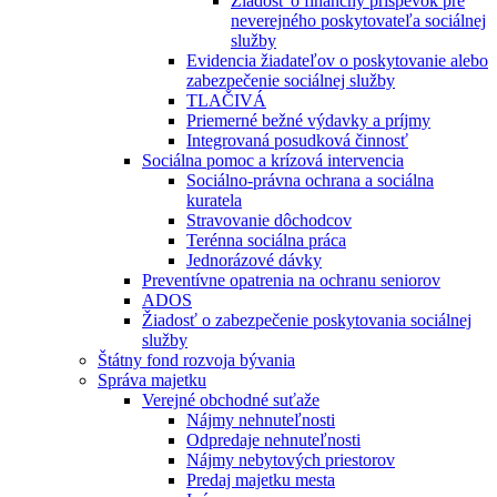
Žiadosť o finančný príspevok pre
neverejného poskytovateľa sociálnej
služby
Evidencia žiadateľov o poskytovanie alebo
zabezpečenie sociálnej služby
TLAČIVÁ
Priemerné bežné výdavky a príjmy
Integrovaná posudková činnosť
Sociálna pomoc a krízová intervencia
Sociálno-právna ochrana a sociálna
kuratela
Stravovanie dôchodcov
Terénna sociálna práca
Jednorázové dávky
Preventívne opatrenia na ochranu seniorov
ADOS
Žiadosť o zabezpečenie poskytovania sociálnej
služby
Štátny fond rozvoja bývania
Správa majetku
Verejné obchodné suťaže
Nájmy nehnuteľnosti
Odpredaje nehnuteľnosti
Nájmy nebytových priestorov
Predaj majetku mesta