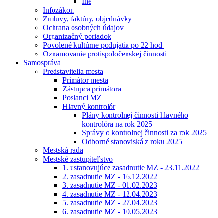
Iné
Infozákon
Zmluvy, faktúry, objednávky
Ochrana osobných údajov
Organizačný poriadok
Povolené kultúrne podujatia po 22 hod.
Oznamovanie protispoločenskej činnosti
Samospráva
Predstavitelia mesta
Primátor mesta
Zástupca primátora
Poslanci MZ
Hlavný kontrolór
Plány kontrolnej činnosti hlavného
kontrolóra na rok 2025
Správy o kontrolnej činnosti za rok 2025
Odborné stanoviská z roku 2025
Mestská rada
Mestské zastupiteľstvo
1. ustanovujúce zasadnutie MZ - 23.11.2022
2. zasadnutie MZ - 16.12.2022
3. zasadnutie MZ - 01.02.2023
4. zasadnutie MZ - 12.04.2023
5. zasadnutie MZ - 27.04.2023
6. zasadnutie MZ - 10.05.2023