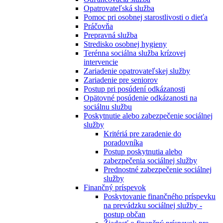
Opatrovateľská služba
Pomoc pri osobnej starostlivosti o dieťa
Práčovňa
Prepravná služba
Stredisko osobnej hygieny
Terénna sociálna služba krízovej
intervencie
Zariadenie opatrovateľskej služby
Zariadenie pre seniorov
Postup pri posúdení odkázanosti
Opätovné posúdenie odkázanosti na
sociálnu službu
Poskytnutie alebo zabezpečenie sociálnej
služby
Kritériá pre zaradenie do
poradovníka
Postup poskytnutia alebo
zabezpečenia sociálnej služby
Prednostné zabezpečenie sociálnej
služby
Finančný príspevok
Poskytovanie finančného príspevku
na prevádzku sociálnej služby -
postup občan