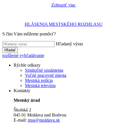
Zobraziť viac
HLÁSENIA MESTSKÉHO ROZHLASU
S čím Vám môžeme pomôcť?
Hľadaný výraz
Hľadať
rozšírené vyhľadávanie
Rýchle odkazy
Smútočné oznámenia
Voľné pracovné miesta
Mestská polícia
Mestská televízia
Kontakty
Mestský úrad
Školská 2
045 01 Moldava nad Bodvou
E-mail:
msu@moldava.sk