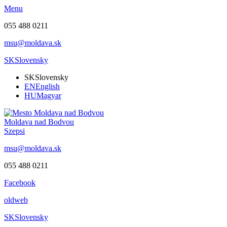
Menu
055 488 0211
msu@moldava.sk
SK
Slovensky
SK
Slovensky
EN
English
HU
Magyar
Moldava nad Bodvou
Szepsi
msu@moldava.sk
055 488 0211
Facebook
oldweb
SK
Slovensky