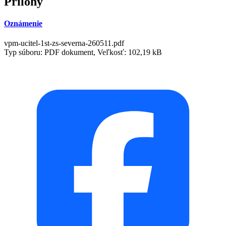
Prílohy
Oznámenie
vpm-ucitel-1st-zs-severna-260511.pdf
Typ súboru: PDF dokument, Veľkosť: 102,19 kB