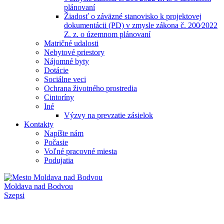
plánovaní
Žiadosť o záväzné stanovisko k projektovej
dokumentácii (PD) v zmysle zákona č. 200⁄2022
Z. z. o územnom plánovaní
Matričné udalosti
Nebytové priestory
Nájomné byty
Dotácie
Sociálne veci
Ochrana životného prostredia
Cintoríny
Iné
Výzvy na prevzatie zásielok
Kontakty
Napíšte nám
Počasie
Voľné pracovné miesta
Podujatia
Moldava nad Bodvou
Szepsi