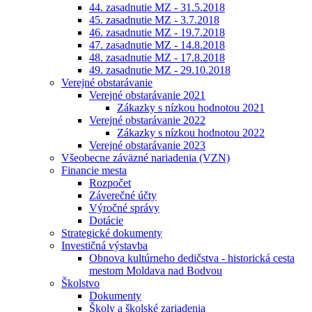
44. zasadnutie MZ - 31.5.2018
45. zasadnutie MZ - 3.7.2018
46. zasadnutie MZ - 19.7.2018
47. zasadnutie MZ - 14.8.2018
48. zasadnutie MZ - 17.8.2018
49. zasadnutie MZ - 29.10.2018
Verejné obstarávanie
Verejné obstarávanie 2021
Zákazky s nízkou hodnotou 2021
Verejné obstarávanie 2022
Zákazky s nízkou hodnotou 2022
Verejné obstarávanie 2023
Všeobecne záväzné nariadenia (VZN)
Financie mesta
Rozpočet
Záverečné účty
Výročné správy
Dotácie
Strategické dokumenty
Investičná výstavba
Obnova kultúrneho dedičstva - historická cesta
mestom Moldava nad Bodvou
Školstvo
Dokumenty
Školy a školské zariadenia