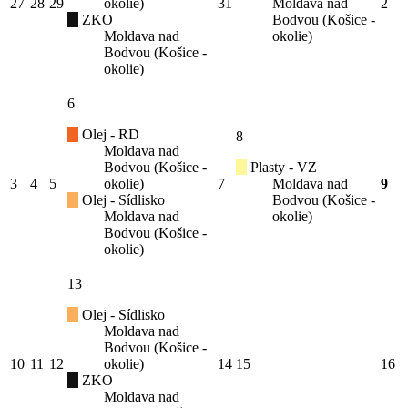
27
28
29
okolie)
31
Moldava nad
2
ZKO
Bodvou (Košice -
Moldava nad
okolie)
Bodvou (Košice -
okolie)
6
Olej - RD
8
Moldava nad
Bodvou (Košice -
Plasty - VZ
3
4
5
okolie)
7
Moldava nad
9
Olej - Sídlisko
Bodvou (Košice -
Moldava nad
okolie)
Bodvou (Košice -
okolie)
13
Olej - Sídlisko
Moldava nad
Bodvou (Košice -
10
11
12
okolie)
14
15
16
ZKO
Moldava nad