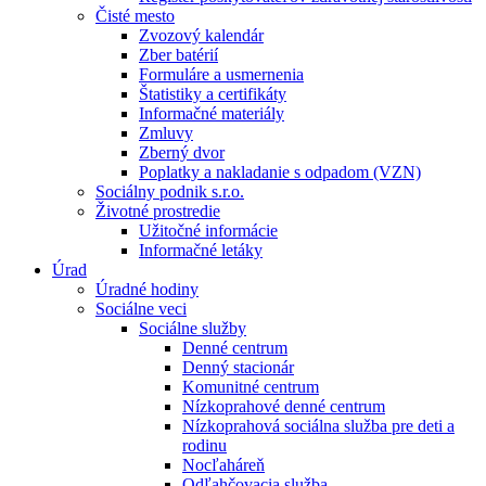
Čisté mesto
Zvozový kalendár
Zber batérií
Formuláre a usmernenia
Štatistiky a certifikáty
Informačné materiály
Zmluvy
Zberný dvor
Poplatky a nakladanie s odpadom (VZN)
Sociálny podnik s.r.o.
Životné prostredie
Užitočné informácie
Informačné letáky
Úrad
Úradné hodiny
Sociálne veci
Sociálne služby
Denné centrum
Denný stacionár
Komunitné centrum
Nízkoprahové denné centrum
Nízkoprahová sociálna služba pre deti a
rodinu
Nocľaháreň
Odľahčovacia služba