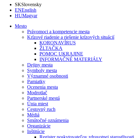
SK
Slovensky
EN
English
HU
Magyar
Mesto
Právomoci a kompetencie mesta
Krízové riadenie a riešenie krízových situácií
KORONAVÍRUS
ŽLTAČKA
POMOC UKRAJINE
INFORMAČNÉ MATERIÁLY
Dejiny mesta
Symboly mesta
Významné osobnosti
Pamiatky
Ocenenia mesta
Modrotlač
Partnerské mestá
Únia miest
Cestovný ruch
Médiá
Smútočné oznámenia
Organizácie
Inštitúcie
Register poskytovateľov zdravotnej starostlivosti