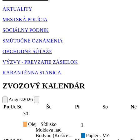
AKTUALITY
MESTSKÁ POLÍCIA
SOCIÁLNY PODNIK
SMÚTOČNÉ OZNÁMENIA
OBCHODNÉ SÚŤAŽE
VÝZVY - PREVZATIE ZÁSIELOK
KARANTÉNNA STANICA
ZVOZOVÝ KALENDÁR
August
2026
Po
Ut
St
Št
Pi
So
Ne
30
Olej - Sídlisko
1
Moldava nad
Bodvou (Košice -
Papier - VZ