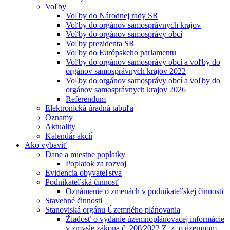
Voľby
Voľby do Národnej rady SR
Voľby do orgánov samosprávnych krajov
Voľby do orgánov samosprávy obcí
Voľby prezidenta SR
Voľby do Európskeho parlamentu
Voľby do orgánov samosprávy obcí a voľby do
orgánov samosprávnych krajov 2022
Voľby do orgánov samosprávy obcí a voľby do
orgánov samosprávnych krajov 2026
Referendum
Elektronická úradná tabuľa
Oznamy
Aktuality
Kalendár akcií
Ako vybaviť
Dane a miestne poplatky
Poplatok za rozvoj
Evidencia obyvateľstva
Podnikateľská činnosť
Oznámenie o zmenách v podnikateľskej činnosti
Stavebné činnosti
Stanoviská orgánu Územného plánovania
Žiadosť o vydanie územnoplánovacej informácie
v zmysle zákona č. 200⁄2022 Z. z. o územnom