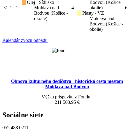
Olej - Sídlisko
Bodvou (Košice -
31
1
2
Moldava nad
4
okolie)
6
Bodvou (Košice -
Plasty - VZ
okolie)
Moldava nad
Bodvou (Košice -
okolie)
Kalendár zvozu odpadu
Obnova kultúrneho dedičstva - historická cesta mestom
Moldava nad Bodvou
Výška príspevku z Fondu:
211 503,95 €
Sociálne siete
055 488 0211