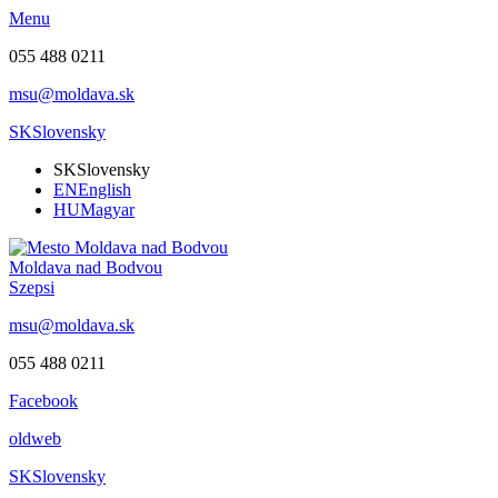
Menu
055 488 0211
msu@moldava.sk
SK
Slovensky
SK
Slovensky
EN
English
HU
Magyar
Moldava nad Bodvou
Szepsi
msu@moldava.sk
055 488 0211
Facebook
oldweb
SK
Slovensky