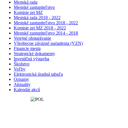
Mestská rada
Mestské zastupiteľstvo
Komisie pri MZ
Mestská rada 2018 - 2022
Mestské zastupiteľstvo 2018 - 2022
Komisie pri MZ 2018 - 2022
Mestské zastupiteľstvo 2014 - 2018
Verejné obstarávanie
Všeobecne záväzné nariadenia (VZN)
Financie mesta
Strategické dokumenty
Investičná výstavba
Školstvo
Voľby
Elektronická úradná tabuľa
Oznamy
Aktuality
Kalendár akcií