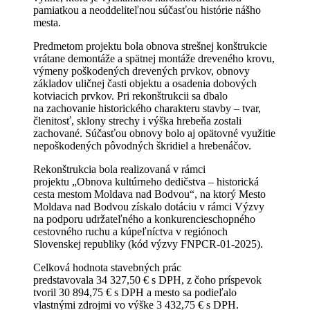
pamiatkou a neoddeliteľnou súčasťou histórie nášho
mesta.
Predmetom projektu bola obnova strešnej konštrukcie
vrátane demontáže a spätnej montáže dreveného krovu,
výmeny poškodených drevených prvkov, obnovy
základov uličnej časti objektu a osadenia dobových
kotviacich prvkov. Pri rekonštrukcii sa dbalo
na zachovanie historického charakteru stavby – tvar,
členitosť, sklony strechy i výška hrebeňa zostali
zachované. Súčasťou obnovy bolo aj opätovné využitie
nepoškodených pôvodných škridiel a hrebenáčov.
Rekonštrukcia bola realizovaná v rámci
projektu „Obnova kultúrneho dedičstva – historická
cesta mestom Moldava nad Bodvou“, na ktorý Mesto
Moldava nad Bodvou získalo dotáciu v rámci Výzvy
na podporu udržateľného a konkurencieschopného
cestovného ruchu a kúpeľníctva v regiónoch
Slovenskej republiky (kód výzvy FNPCR-01-2025).
Celková hodnota stavebných prác
predstavovala 34 327,50 € s DPH, z čoho príspevok
tvoril 30 894,75 € s DPH a mesto sa podieľalo
vlastnými zdrojmi vo výške 3 432,75 € s DPH.