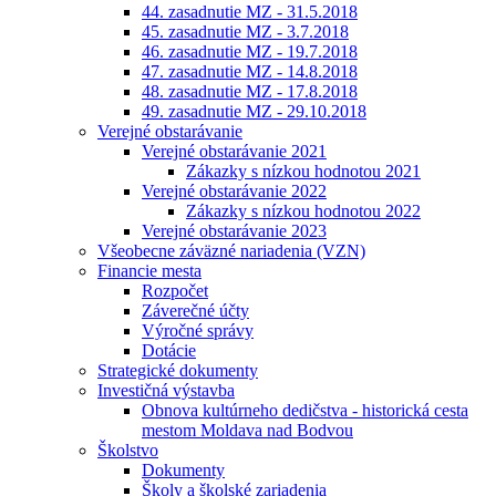
44. zasadnutie MZ - 31.5.2018
45. zasadnutie MZ - 3.7.2018
46. zasadnutie MZ - 19.7.2018
47. zasadnutie MZ - 14.8.2018
48. zasadnutie MZ - 17.8.2018
49. zasadnutie MZ - 29.10.2018
Verejné obstarávanie
Verejné obstarávanie 2021
Zákazky s nízkou hodnotou 2021
Verejné obstarávanie 2022
Zákazky s nízkou hodnotou 2022
Verejné obstarávanie 2023
Všeobecne záväzné nariadenia (VZN)
Financie mesta
Rozpočet
Záverečné účty
Výročné správy
Dotácie
Strategické dokumenty
Investičná výstavba
Obnova kultúrneho dedičstva - historická cesta
mestom Moldava nad Bodvou
Školstvo
Dokumenty
Školy a školské zariadenia