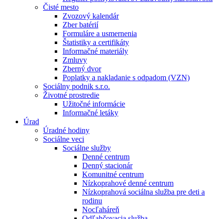
Čisté mesto
Zvozový kalendár
Zber batérií
Formuláre a usmernenia
Štatistiky a certifikáty
Informačné materiály
Zmluvy
Zberný dvor
Poplatky a nakladanie s odpadom (VZN)
Sociálny podnik s.r.o.
Životné prostredie
Užitočné informácie
Informačné letáky
Úrad
Úradné hodiny
Sociálne veci
Sociálne služby
Denné centrum
Denný stacionár
Komunitné centrum
Nízkoprahové denné centrum
Nízkoprahová sociálna služba pre deti a
rodinu
Nocľaháreň
Odľahčovacia služba