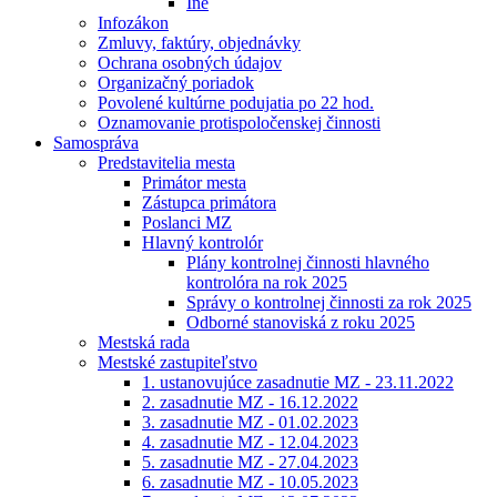
Iné
Infozákon
Zmluvy, faktúry, objednávky
Ochrana osobných údajov
Organizačný poriadok
Povolené kultúrne podujatia po 22 hod.
Oznamovanie protispoločenskej činnosti
Samospráva
Predstavitelia mesta
Primátor mesta
Zástupca primátora
Poslanci MZ
Hlavný kontrolór
Plány kontrolnej činnosti hlavného
kontrolóra na rok 2025
Správy o kontrolnej činnosti za rok 2025
Odborné stanoviská z roku 2025
Mestská rada
Mestské zastupiteľstvo
1. ustanovujúce zasadnutie MZ - 23.11.2022
2. zasadnutie MZ - 16.12.2022
3. zasadnutie MZ - 01.02.2023
4. zasadnutie MZ - 12.04.2023
5. zasadnutie MZ - 27.04.2023
6. zasadnutie MZ - 10.05.2023