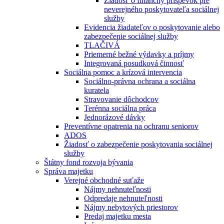
Žiadosť o finančný príspevok pre
neverejného poskytovateľa sociálnej
služby
Evidencia žiadateľov o poskytovanie alebo
zabezpečenie sociálnej služby
TLAČIVÁ
Priemerné bežné výdavky a príjmy
Integrovaná posudková činnosť
Sociálna pomoc a krízová intervencia
Sociálno-právna ochrana a sociálna
kuratela
Stravovanie dôchodcov
Terénna sociálna práca
Jednorázové dávky
Preventívne opatrenia na ochranu seniorov
ADOS
Žiadosť o zabezpečenie poskytovania sociálnej
služby
Štátny fond rozvoja bývania
Správa majetku
Verejné obchodné suťaže
Nájmy nehnuteľnosti
Odpredaje nehnuteľnosti
Nájmy nebytových priestorov
Predaj majetku mesta