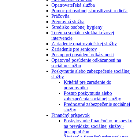
Opatrovateľská služba
Pomoc pri osobnej starostlivosti o dieťa
Práčovňa
Prepravná služba
Stredisko osobnej hygieny
Terénna sociálna služba krízovej
intervencie
Zariadenie opatrovateľskej služby
Zariadenie pre seniorov
Postup pri posúdení odkázanosti
Opätovné posúdenie odkázanosti na
sociálnu službu
Poskytnutie alebo zabezpečenie sociálnej
služby
Kritériá pre zaradenie do
poradovníka
Postup poskytnutia alebo
zabezpečenia sociálnej služby
Prednostné zabezpečenie sociálnej
služby
Finančný príspevok
Poskytovanie finančného príspevku
na prevádzku sociálnej služby -
postup občan