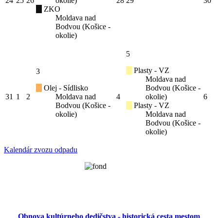
24
25
26
okolie)
28
29
30
ZKO
Moldava nad
Bodvou (Košice -
okolie)
5
Plasty - VZ
3
Moldava nad
Olej - Sídlisko
Bodvou (Košice -
31
1
2
Moldava nad
4
okolie)
6
Bodvou (Košice -
Plasty - VZ
okolie)
Moldava nad
Bodvou (Košice -
okolie)
Kalendár zvozu odpadu
Obnova kultúrneho dedičstva - historická cesta mestom