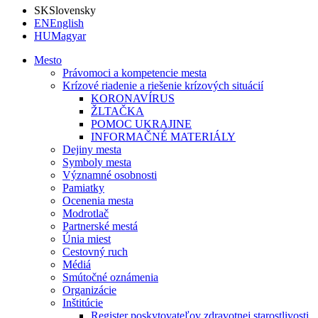
SK
Slovensky
EN
English
HU
Magyar
Mesto
Právomoci a kompetencie mesta
Krízové riadenie a riešenie krízových situácií
KORONAVÍRUS
ŽLTAČKA
POMOC UKRAJINE
INFORMAČNÉ MATERIÁLY
Dejiny mesta
Symboly mesta
Významné osobnosti
Pamiatky
Ocenenia mesta
Modrotlač
Partnerské mestá
Únia miest
Cestovný ruch
Médiá
Smútočné oznámenia
Organizácie
Inštitúcie
Register poskytovateľov zdravotnej starostlivosti