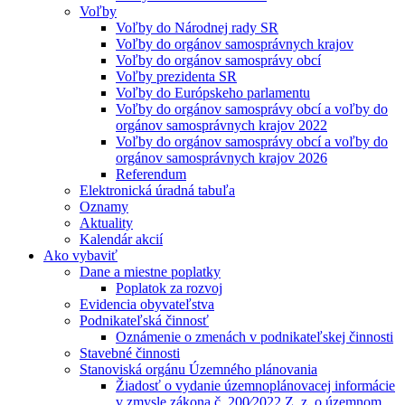
Voľby
Voľby do Národnej rady SR
Voľby do orgánov samosprávnych krajov
Voľby do orgánov samosprávy obcí
Voľby prezidenta SR
Voľby do Európskeho parlamentu
Voľby do orgánov samosprávy obcí a voľby do
orgánov samosprávnych krajov 2022
Voľby do orgánov samosprávy obcí a voľby do
orgánov samosprávnych krajov 2026
Referendum
Elektronická úradná tabuľa
Oznamy
Aktuality
Kalendár akcií
Ako vybaviť
Dane a miestne poplatky
Poplatok za rozvoj
Evidencia obyvateľstva
Podnikateľská činnosť
Oznámenie o zmenách v podnikateľskej činnosti
Stavebné činnosti
Stanoviská orgánu Územného plánovania
Žiadosť o vydanie územnoplánovacej informácie
v zmysle zákona č. 200⁄2022 Z. z. o územnom