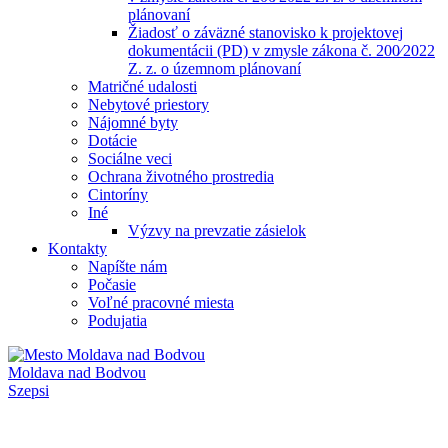
plánovaní
Žiadosť o záväzné stanovisko k projektovej
dokumentácii (PD) v zmysle zákona č. 200⁄2022
Z. z. o územnom plánovaní
Matričné udalosti
Nebytové priestory
Nájomné byty
Dotácie
Sociálne veci
Ochrana životného prostredia
Cintoríny
Iné
Výzvy na prevzatie zásielok
Kontakty
Napíšte nám
Počasie
Voľné pracovné miesta
Podujatia
Moldava nad Bodvou
Szepsi