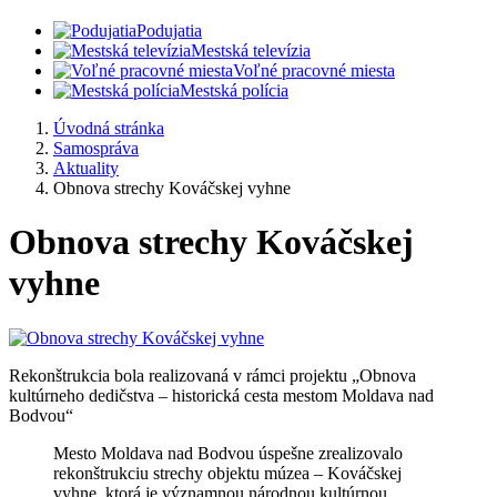
Podujatia
Mestská televízia
Voľné pracovné miesta
Mestská polícia
Úvodná stránka
Samospráva
Aktuality
Obnova strechy Kováčskej vyhne
Obnova strechy Kováčskej
vyhne
Rekonštrukcia bola realizovaná v rámci projektu „Obnova
kultúrneho dedičstva – historická cesta mestom Moldava nad
Bodvou“
Mesto Moldava nad Bodvou úspešne zrealizovalo
rekonštrukciu strechy objektu múzea – Kováčskej
vyhne, ktorá je významnou národnou kultúrnou