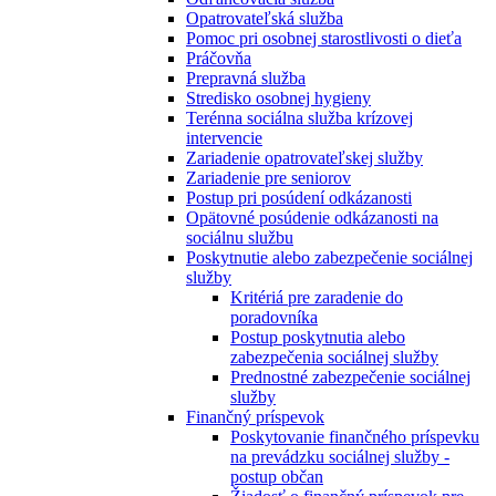
Opatrovateľská služba
Pomoc pri osobnej starostlivosti o dieťa
Práčovňa
Prepravná služba
Stredisko osobnej hygieny
Terénna sociálna služba krízovej
intervencie
Zariadenie opatrovateľskej služby
Zariadenie pre seniorov
Postup pri posúdení odkázanosti
Opätovné posúdenie odkázanosti na
sociálnu službu
Poskytnutie alebo zabezpečenie sociálnej
služby
Kritériá pre zaradenie do
poradovníka
Postup poskytnutia alebo
zabezpečenia sociálnej služby
Prednostné zabezpečenie sociálnej
služby
Finančný príspevok
Poskytovanie finančného príspevku
na prevádzku sociálnej služby -
postup občan