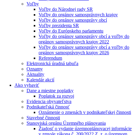
Voľby
Voľby do Národnej rady SR
Voľby do orgánov samosprávnych krajov
Voľby do orgánov samosprávy obcí
Voľby prezidenta SR
Voľby do Európskeho parlamentu
Voľby do orgánov samosprávy obcí a voľby do
orgánov samosprávnych krajov 2022
Voľby do orgánov samosprávy obcí a voľby do
orgánov samosprávnych krajov 2026
Referendum
Elektronická úradná tabuľa
Oznamy
Aktuality
Kalendár akcií
Ako vybaviť
Dane a miestne poplatky
Poplatok za rozvoj
Evidencia obyvateľstva
Podnikateľská činnosť
Oznámenie o zmenách v podnikateľskej činnosti
Stavebné činnosti
Stanoviská orgánu Územného plánovania
Žiadosť o vydanie územnoplánovacej informácie
v zmysle zákona č. 200⁄2022 Z. z. o územnom