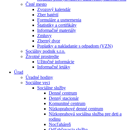
Čisté mesto
Zvozový kalendár
Zber batérií
Formuláre a usmernenia
Štatistiky a certifikáty
Informačné materiály
Zmluvy
Zberný dvor
Poplatky a nakladanie s odpadom (VZN)
Sociálny podnik s.r.o.
Životné prostredie
Užitočné informácie
Informačné letáky
Úrad
Úradné hodiny
Sociálne veci
Sociálne služby
Denné centrum
Denný stacionár
Komunitné centrum
Nízkoprahové denné centrum
Nízkoprahová sociálna služba pre deti a
rodinu
Nocľaháreň
Odľahčovacia služba