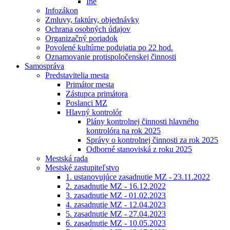
Iné
Infozákon
Zmluvy, faktúry, objednávky
Ochrana osobných údajov
Organizačný poriadok
Povolené kultúrne podujatia po 22 hod.
Oznamovanie protispoločenskej činnosti
Samospráva
Predstavitelia mesta
Primátor mesta
Zástupca primátora
Poslanci MZ
Hlavný kontrolór
Plány kontrolnej činnosti hlavného
kontrolóra na rok 2025
Správy o kontrolnej činnosti za rok 2025
Odborné stanoviská z roku 2025
Mestská rada
Mestské zastupiteľstvo
1. ustanovujúce zasadnutie MZ - 23.11.2022
2. zasadnutie MZ - 16.12.2022
3. zasadnutie MZ - 01.02.2023
4. zasadnutie MZ - 12.04.2023
5. zasadnutie MZ - 27.04.2023
6. zasadnutie MZ - 10.05.2023