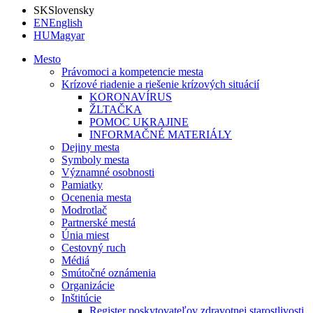
SK
Slovensky
EN
English
HU
Magyar
Mesto
Právomoci a kompetencie mesta
Krízové riadenie a riešenie krízových situácií
KORONAVÍRUS
ŽLTAČKA
POMOC UKRAJINE
INFORMAČNÉ MATERIÁLY
Dejiny mesta
Symboly mesta
Významné osobnosti
Pamiatky
Ocenenia mesta
Modrotlač
Partnerské mestá
Únia miest
Cestovný ruch
Médiá
Smútočné oznámenia
Organizácie
Inštitúcie
Register poskytovateľov zdravotnej starostlivosti