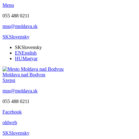
Menu
055 488 0211
msu@moldava.sk
SK
Slovensky
SK
Slovensky
EN
English
HU
Magyar
Moldava nad Bodvou
Szepsi
msu@moldava.sk
055 488 0211
Facebook
oldweb
SK
Slovensky