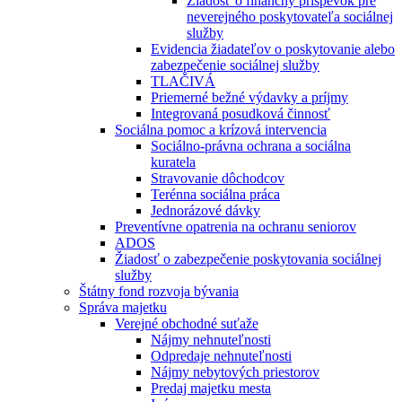
Žiadosť o finančný príspevok pre
neverejného poskytovateľa sociálnej
služby
Evidencia žiadateľov o poskytovanie alebo
zabezpečenie sociálnej služby
TLAČIVÁ
Priemerné bežné výdavky a príjmy
Integrovaná posudková činnosť
Sociálna pomoc a krízová intervencia
Sociálno-právna ochrana a sociálna
kuratela
Stravovanie dôchodcov
Terénna sociálna práca
Jednorázové dávky
Preventívne opatrenia na ochranu seniorov
ADOS
Žiadosť o zabezpečenie poskytovania sociálnej
služby
Štátny fond rozvoja bývania
Správa majetku
Verejné obchodné suťaže
Nájmy nehnuteľnosti
Odpredaje nehnuteľnosti
Nájmy nebytových priestorov
Predaj majetku mesta