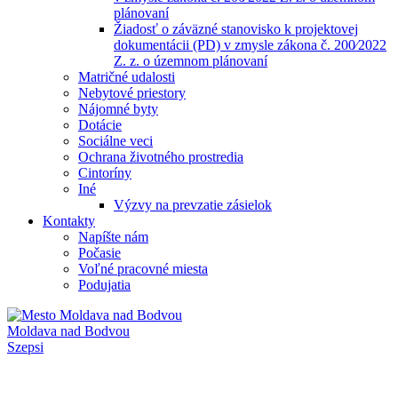
plánovaní
Žiadosť o záväzné stanovisko k projektovej
dokumentácii (PD) v zmysle zákona č. 200⁄2022
Z. z. o územnom plánovaní
Matričné udalosti
Nebytové priestory
Nájomné byty
Dotácie
Sociálne veci
Ochrana životného prostredia
Cintoríny
Iné
Výzvy na prevzatie zásielok
Kontakty
Napíšte nám
Počasie
Voľné pracovné miesta
Podujatia
Moldava nad Bodvou
Szepsi