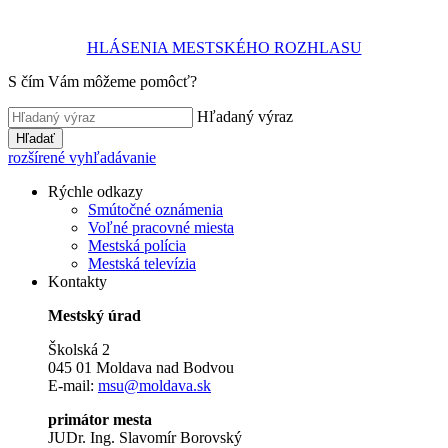
HLÁSENIA MESTSKÉHO ROZHLASU
S čím Vám môžeme pomôcť?
Hľadaný výraz
Hľadať
rozšírené vyhľadávanie
Rýchle odkazy
Smútočné oznámenia
Voľné pracovné miesta
Mestská polícia
Mestská televízia
Kontakty
Mestský úrad
Školská 2
045 01 Moldava nad Bodvou
E-mail:
msu@moldava.sk
primátor mesta
JUDr. Ing. Slavomír Borovský