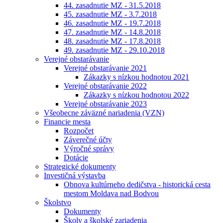
44. zasadnutie MZ - 31.5.2018
45. zasadnutie MZ - 3.7.2018
46. zasadnutie MZ - 19.7.2018
47. zasadnutie MZ - 14.8.2018
48. zasadnutie MZ - 17.8.2018
49. zasadnutie MZ - 29.10.2018
Verejné obstarávanie
Verejné obstarávanie 2021
Zákazky s nízkou hodnotou 2021
Verejné obstarávanie 2022
Zákazky s nízkou hodnotou 2022
Verejné obstarávanie 2023
Všeobecne záväzné nariadenia (VZN)
Financie mesta
Rozpočet
Záverečné účty
Výročné správy
Dotácie
Strategické dokumenty
Investičná výstavba
Obnova kultúrneho dedičstva - historická cesta
mestom Moldava nad Bodvou
Školstvo
Dokumenty
Školy a školské zariadenia