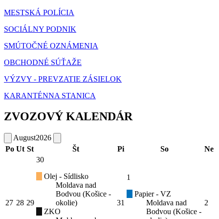
MESTSKÁ POLÍCIA
SOCIÁLNY PODNIK
SMÚTOČNÉ OZNÁMENIA
OBCHODNÉ SÚŤAŽE
VÝZVY - PREVZATIE ZÁSIELOK
KARANTÉNNA STANICA
ZVOZOVÝ KALENDÁR
August
2026
Po
Ut
St
Št
Pi
So
Ne
30
Olej - Sídlisko
1
Moldava nad
Bodvou (Košice -
Papier - VZ
27
28
29
okolie)
31
Moldava nad
2
ZKO
Bodvou (Košice -