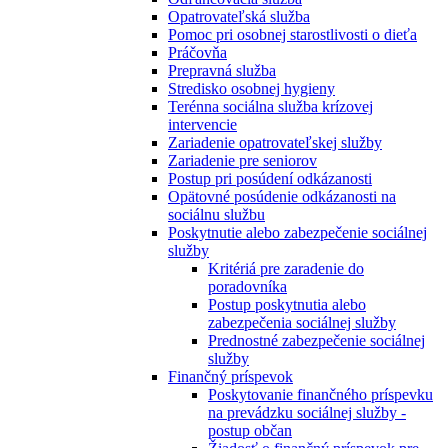
Opatrovateľská služba
Pomoc pri osobnej starostlivosti o dieťa
Práčovňa
Prepravná služba
Stredisko osobnej hygieny
Terénna sociálna služba krízovej
intervencie
Zariadenie opatrovateľskej služby
Zariadenie pre seniorov
Postup pri posúdení odkázanosti
Opätovné posúdenie odkázanosti na
sociálnu službu
Poskytnutie alebo zabezpečenie sociálnej
služby
Kritériá pre zaradenie do
poradovníka
Postup poskytnutia alebo
zabezpečenia sociálnej služby
Prednostné zabezpečenie sociálnej
služby
Finančný príspevok
Poskytovanie finančného príspevku
na prevádzku sociálnej služby -
postup občan