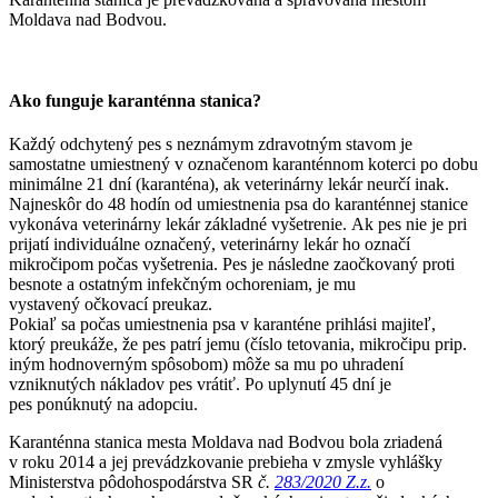
Moldava nad Bodvou.
Ako funguje karanténna stanica?
Každý odchytený pes s neznámym zdravotným stavom je
samostatne umiestnený v označenom karanténnom koterci po dobu
minimálne 21 dní (karanténa), ak veterinárny lekár neurčí inak.
Najneskôr do 48 hodín od umiestnenia psa do karanténnej stanice
vykonáva veterinárny lekár základné vyšetrenie. Ak pes nie je pri
prijatí individuálne označený, veterinárny lekár ho označí
mikročipom počas vyšetrenia. Pes je následne zaočkovaný proti
besnote a ostatným infekčným ochoreniam, je mu
vystavený očkovací preukaz.
Pokiaľ sa počas umiestnenia psa v karanténe prihlási majiteľ,
ktorý preukáže, že pes patrí jemu (číslo tetovania, mikročipu prip.
iným hodnoverným spôsobom) môže sa mu po uhradení
vzniknutých nákladov pes vrátiť. Po uplynutí 45 dní je
pes ponúknutý na adopciu.
Karanténna stanica mesta Moldava nad Bodvou bola zriadená
v roku 2014 a jej prevádzkovanie prebieha v zmysle
vyhlášky
Ministerstva pôdohospodárstva SR
č.
283/2020 Z.z.
o