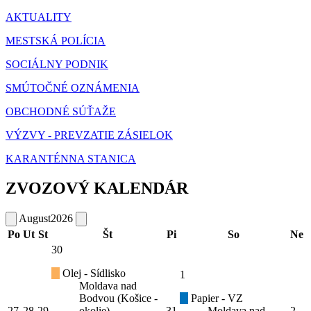
AKTUALITY
MESTSKÁ POLÍCIA
SOCIÁLNY PODNIK
SMÚTOČNÉ OZNÁMENIA
OBCHODNÉ SÚŤAŽE
VÝZVY - PREVZATIE ZÁSIELOK
KARANTÉNNA STANICA
ZVOZOVÝ KALENDÁR
August
2026
Po
Ut
St
Št
Pi
So
Ne
30
Olej - Sídlisko
1
Moldava nad
Bodvou (Košice -
Papier - VZ
27
28
29
okolie)
31
Moldava nad
2