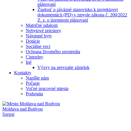
plánovaní
Žiadosť o záväzné stanovisko k projektovej
dokumentácii (PD) v zmysle zákona č. 200⁄2022
Z. z. o územnom plánovaní
Matričné udalosti
Nebytové priestory
Nájomné byty
Dotácie
Sociálne veci
Ochrana životného prostredia
Cintoríny
Iné
Výzvy na prevzatie zásielok
Kontakty
Napíšte nám
Počasie
Voľné pracovné miesta
Podujatia
Moldava nad Bodvou
Szepsi