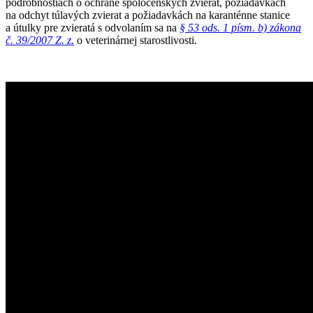
podrobnostiach o ochrane spoločenských zvierat, požiadavkách
na odchyt túlavých zvierat a požiadavkách na karanténne stanice
a útulky pre zvieratá s odvolaním sa na
§ 53 ods. 1 písm. b) zákona
č. 39/2007 Z. z.
o veterinárnej starostlivosti.