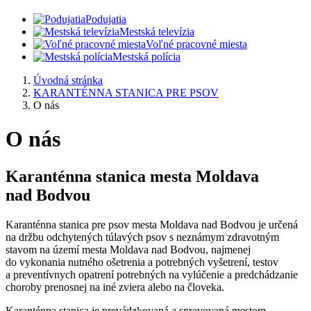
Podujatia
Mestská televízia
Voľné pracovné miesta
Mestská polícia
Úvodná stránka
KARANTÉNNA STANICA PRE PSOV
O nás
O nás
Karanténna stanica mesta Moldava
nad Bodvou
Karanténna stanica pre psov mesta Moldava nad Bodvou je určená
na držbu odchytených túlavých psov s neznámym zdravotným
stavom na území mesta Moldava nad Bodvou, najmenej
do vykonania nutného ošetrenia a potrebných vyšetrení, testov
a preventívnych opatrení potrebných na vylúčenie a predchádzanie
choroby prenosnej na iné zviera alebo na človeka.
Karanténna stanica je prevádzkovaná a spravovaná mestom