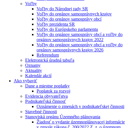
Voľby
Voľby do Národnej rady SR
Voľby do orgánov samosprávnych krajov
Voľby do orgánov samosprávy obcí
Voľby prezidenta SR
Voľby do Európskeho parlamentu
Voľby do orgánov samosprávy obcí a voľby do
orgánov samosprávnych krajov 2022
Voľby do orgánov samosprávy obcí a voľby do
orgánov samosprávnych krajov 2026
Referendum
Elektronická úradná tabuľa
Oznamy
Aktuality
Kalendár akcií
Ako vybaviť
Dane a miestne poplatky
Poplatok za rozvoj
Evidencia obyvateľstva
Podnikateľská činnosť
Oznámenie o zmenách v podnikateľskej činnosti
Stavebné činnosti
Stanoviská orgánu Územného plánovania
Žiadosť o vydanie územnoplánovacej informácie
v zmysle zákona č. 200⁄2022 Z. z. o územnom