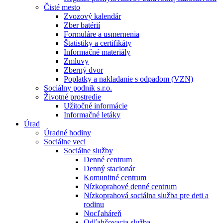
Čisté mesto
Zvozový kalendár
Zber batérií
Formuláre a usmernenia
Štatistiky a certifikáty
Informačné materiály
Zmluvy
Zberný dvor
Poplatky a nakladanie s odpadom (VZN)
Sociálny podnik s.r.o.
Životné prostredie
Užitočné informácie
Informačné letáky
Úrad
Úradné hodiny
Sociálne veci
Sociálne služby
Denné centrum
Denný stacionár
Komunitné centrum
Nízkoprahové denné centrum
Nízkoprahová sociálna služba pre deti a
rodinu
Nocľaháreň
Odľahčovacia služba