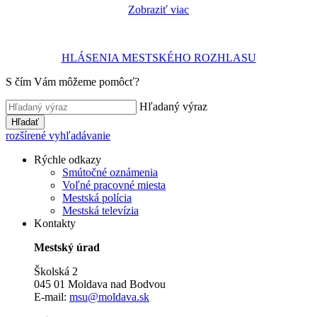
Zobraziť viac
HLÁSENIA MESTSKÉHO ROZHLASU
S čím Vám môžeme pomôcť?
Hľadaný výraz
Hľadať
rozšírené vyhľadávanie
Rýchle odkazy
Smútočné oznámenia
Voľné pracovné miesta
Mestská polícia
Mestská televízia
Kontakty
Mestský úrad
Školská 2
045 01 Moldava nad Bodvou
E-mail:
msu@moldava.sk