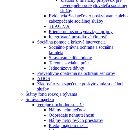
Žiadosť o finančný príspevok pre
neverejného poskytovateľa sociálnej
služby
Evidencia žiadateľov o poskytovanie alebo
zabezpečenie sociálnej služby
TLAČIVÁ
Priemerné bežné výdavky a príjmy
Integrovaná posudková činnosť
Sociálna pomoc a krízová intervencia
Sociálno-právna ochrana a sociálna
kuratela
Stravovanie dôchodcov
Terénna sociálna práca
Jednorázové dávky
Preventívne opatrenia na ochranu seniorov
ADOS
Žiadosť o zabezpečenie poskytovania sociálnej
služby
Štátny fond rozvoja bývania
Správa majetku
Verejné obchodné suťaže
Nájmy nehnuteľnosti
Odpredaje nehnuteľnosti
Nájmy nebytových priestorov
Predaj majetku mesta