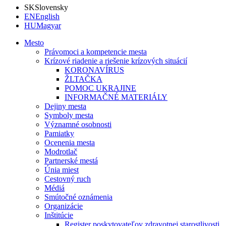
SK
Slovensky
EN
English
HU
Magyar
Mesto
Právomoci a kompetencie mesta
Krízové riadenie a riešenie krízových situácií
KORONAVÍRUS
ŽLTAČKA
POMOC UKRAJINE
INFORMAČNÉ MATERIÁLY
Dejiny mesta
Symboly mesta
Významné osobnosti
Pamiatky
Ocenenia mesta
Modrotlač
Partnerské mestá
Únia miest
Cestovný ruch
Médiá
Smútočné oznámenia
Organizácie
Inštitúcie
Register poskytovateľov zdravotnej starostlivosti