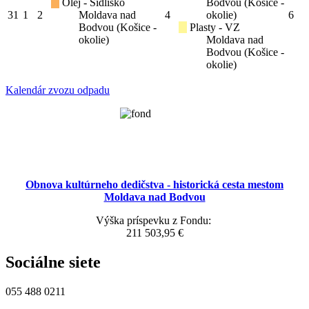
Olej - Sídlisko
Bodvou (Košice -
31
1
2
Moldava nad
4
okolie)
6
Bodvou (Košice -
Plasty - VZ
okolie)
Moldava nad
Bodvou (Košice -
okolie)
Kalendár zvozu odpadu
Obnova kultúrneho dedičstva - historická cesta mestom
Moldava nad Bodvou
Výška príspevku z Fondu:
211 503,95 €
Sociálne siete
055 488 0211