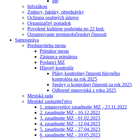
Iné
Infozákon
Zmluvy, faktúry, objednávky
Ochrana osobných údajov
Organizačný poriadok
Povolené kultúrne podujatia po 22 hod.
Oznamovanie protispoločenskej činnosti
Samospráva
Predstavitelia mesta
Primátor mesta
Zástupca primátora
Poslanci MZ
Hlavný kontrolór
Plány kontrolnej činnosti hlavného
kontrolóra na rok 2025
Správy o kontrolnej činnosti za rok 2025
Odborné stanoviská z roku 2025
Mestská rada
Mestské zastupiteľstvo
1. ustanovujúce zasadnutie MZ - 23.11.2022
2. zasadnutie MZ - 16.12.2022
3. zasadnutie MZ - 01.02.2023
4. zasadnutie MZ - 12.04.2023
5. zasadnutie MZ - 27.04.2023
6. zasadnutie MZ - 10.05.2023