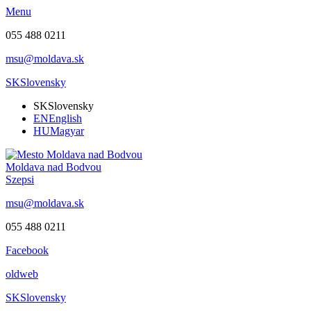
Menu
055 488 0211
msu@moldava.sk
SK
Slovensky
SK
Slovensky
EN
English
HU
Magyar
Moldava nad Bodvou
Szepsi
msu@moldava.sk
055 488 0211
Facebook
oldweb
SK
Slovensky