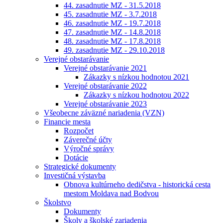
44. zasadnutie MZ - 31.5.2018
45. zasadnutie MZ - 3.7.2018
46. zasadnutie MZ - 19.7.2018
47. zasadnutie MZ - 14.8.2018
48. zasadnutie MZ - 17.8.2018
49. zasadnutie MZ - 29.10.2018
Verejné obstarávanie
Verejné obstarávanie 2021
Zákazky s nízkou hodnotou 2021
Verejné obstarávanie 2022
Zákazky s nízkou hodnotou 2022
Verejné obstarávanie 2023
Všeobecne záväzné nariadenia (VZN)
Financie mesta
Rozpočet
Záverečné účty
Výročné správy
Dotácie
Strategické dokumenty
Investičná výstavba
Obnova kultúrneho dedičstva - historická cesta
mestom Moldava nad Bodvou
Školstvo
Dokumenty
Školy a školské zariadenia