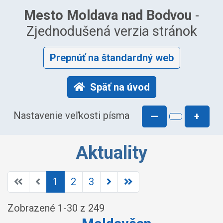
Mesto Moldava nad Bodvou
-
Zjednodušená verzia stránok
Prepnúť na štandardný web
Späť na úvod
Nastavenie veľkosti písma
—
+
Aktuality
1
2
3
Zobrazené
1
-
30
z 249