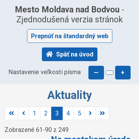
Mesto Moldava nad Bodvou
-
Zjednodušená verzia stránok
Prepnúť na štandardný web
Späť na úvod
Nastavenie veľkosti písma
—
+
Aktuality
1
2
3
4
5
Zobrazené
61
-
90
z 249