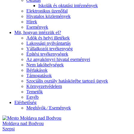
Oktatás
Iskolák és oktatási intézmények
Elektronikus üzenőfal
Hivatalos közlemények
Hírek
Események
Mit, hogyan intézzük el?
Adók és helyi illetékek
Lakossági nyilvántartás
Vállalkozói tevékenység
Építési tevékenységek
Az anyakönyvi hivatal eseményei
Nem lakóhelységek
Bérlakások
Támogatások
Szociális osztály hatáskörébe tartozó ügyek
Környezetvédelem
Temetők
Egyéb
Elérhetőség
Meghívók ⁄ Események
Moldava nad Bodvou
Szepsi