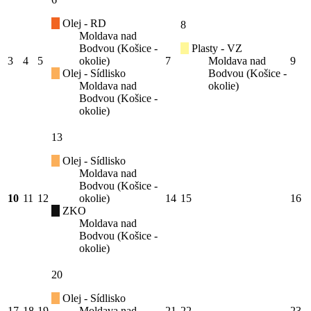
Olej - RD
8
Moldava nad
Bodvou (Košice -
Plasty - VZ
3
4
5
okolie)
7
Moldava nad
9
Olej - Sídlisko
Bodvou (Košice -
Moldava nad
okolie)
Bodvou (Košice -
okolie)
13
Olej - Sídlisko
Moldava nad
Bodvou (Košice -
10
11
12
okolie)
14
15
16
ZKO
Moldava nad
Bodvou (Košice -
okolie)
20
Olej - Sídlisko
17
18
19
Moldava nad
21
22
23