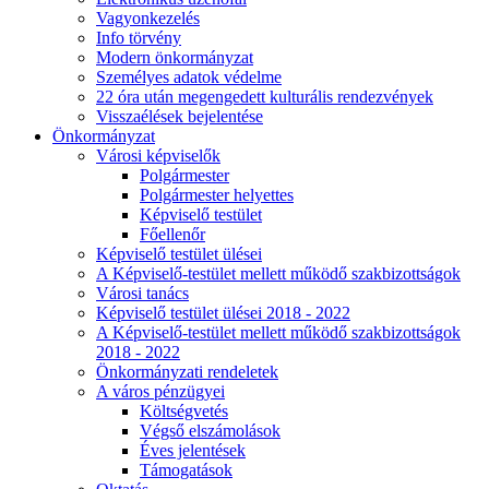
Vagyonkezelés
Info törvény
Modern önkormányzat
Személyes adatok védelme
22 óra után megengedett kulturális rendezvények
Visszaélések bejelentése
Önkormányzat
Városi képviselők
Polgármester
Polgármester helyettes
Képviselő testület
Főellenőr
Képviselő testület ülései
A Képviselő-testület mellett működő szakbizottságok
Városi tanács
Képviselő testület ülései 2018 - 2022
A Képviselő-testület mellett működő szakbizottságok
2018 - 2022
Önkormányzati rendeletek
A város pénzügyei
Költségvetés
Végső elszámolások
Éves jelentések
Támogatások