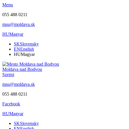
Menu
055 488 0211
msu@moldava.sk
HU
Magyar
SK
Slovensky
EN
English
HU
Magyar
Moldava nad Bodvou
Szepsi
msu@moldava.sk
055 488 0211
Facebook
HU
Magyar
SK
Slovensky
EN
English