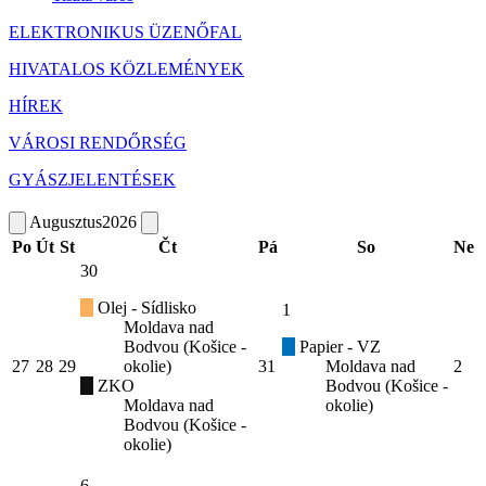
ELEKTRONIKUS ÜZENŐFAL
HIVATALOS KÖZLEMÉNYEK
HÍREK
VÁROSI RENDŐRSÉG
GYÁSZJELENTÉSEK
Augusztus
2026
Po
Út
St
Čt
Pá
So
Ne
30
Olej - Sídlisko
1
Moldava nad
Bodvou (Košice -
Papier - VZ
27
28
29
okolie)
31
Moldava nad
2
ZKO
Bodvou (Košice -
Moldava nad
okolie)
Bodvou (Košice -
okolie)
6