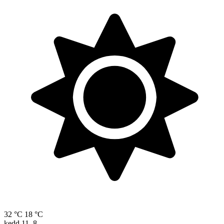
32 °C
18 °C
kedd
11. 8.