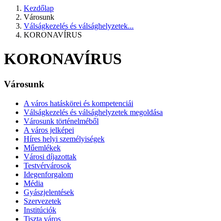
Kezdőlap
Városunk
Válságkezelés és válsághelyzetek...
KORONAVÍRUS
KORONAVÍRUS
Városunk
A város hatáskörei és kompetenciái
Válságkezelés és válsághelyzetek megoldása
Városunk történelméből
A város jelképei
Híres helyi személyiségek
Műemlékek
Városi díjazottak
Testvérvárosok
Idegenforgalom
Média
Gyászjelentések
Szervezetek
Institúciók
Tiszta város