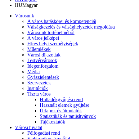
HU
Magyar
Városunk
A város hatáskörei és kompetenciái
Válságkezelés és válsághelyzetek megoldása
Városunk történelméből
A város jelképei
Híres helyi személyiségek
Műemlékek
Városi díjazottak
Testvérvárosok
Idegenforgalom
Média
Gyászjelentések
Szervezetek
Institúciók
Tiszta város
Hulladékgyűjtési rend
Használt elemek gyűjtése
Űrlapok és útmutatók
Statisztikák és tanúsítványok
Tájékoztatók
Városi hivatal
Félfogadási rend
Elektronikus üzenőfal