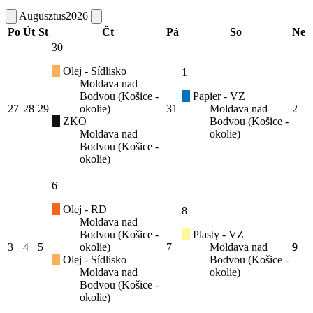
Augusztus
2026
Po
Út
St
Čt
Pá
So
Ne
30
Olej - Sídlisko
1
Moldava nad
Bodvou (Košice -
Papier - VZ
27
28
29
okolie)
31
Moldava nad
2
ZKO
Bodvou (Košice -
Moldava nad
okolie)
Bodvou (Košice -
okolie)
6
Olej - RD
8
Moldava nad
Bodvou (Košice -
Plasty - VZ
3
4
5
okolie)
7
Moldava nad
9
Olej - Sídlisko
Bodvou (Košice -
Moldava nad
okolie)
Bodvou (Košice -
okolie)