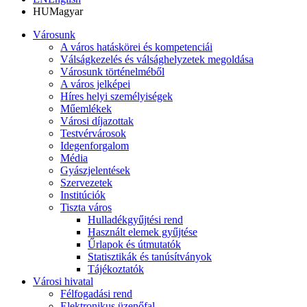
HU
Magyar
Városunk
A város hatáskörei és kompetenciái
Válságkezelés és válsághelyzetek megoldása
Városunk történelméből
A város jelképei
Híres helyi személyiségek
Műemlékek
Városi díjazottak
Testvérvárosok
Idegenforgalom
Média
Gyászjelentések
Szervezetek
Institúciók
Tiszta város
Hulladékgyűjtési rend
Használt elemek gyűjtése
Űrlapok és útmutatók
Statisztikák és tanúsítványok
Tájékoztatók
Városi hivatal
Félfogadási rend
Elektronikus üzenőfal