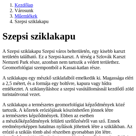
Kezdőlap
Városunk
Műemlékek
Szepsi sziklakapu
Szepsi sziklakapu
A Szepsi sziklakapu Szepsi város belterületén, egy kisebb karszt
területén található. Ez a Szepsi-karszt. A térség a Szlovák Karszt
Nemzeti Park része, azonban nem tartozik a védett területhez.
Geomorfológiai szempontból a Kassai-katlan része.
A sziklakapu egy mészkő sziklafalból emelkedik ki. Magassága eléri
a 2,5 métert, és a formája egy boltívre, kapura vagy hídra
emlékeztet. A sziklanyíláshoz a szepsi vasútállomásnál kezdődő zöld
turistaútvonal vezet.
A sziklakapu a természetes geomorfológiai képződmények közé
tartozik. A kőzetek eróziójának köszönhetően jönnek létre
a természetes képződmények. Ebben az esetben
a mészkőképződmények felületi szellőzéséről van szó. Ennek
eredményeképpen hatalmas nyílások jöhetnek létre a sziklákban. Az
erózió a sziklás tömb alsó részeiben gyorsabban jön létre.