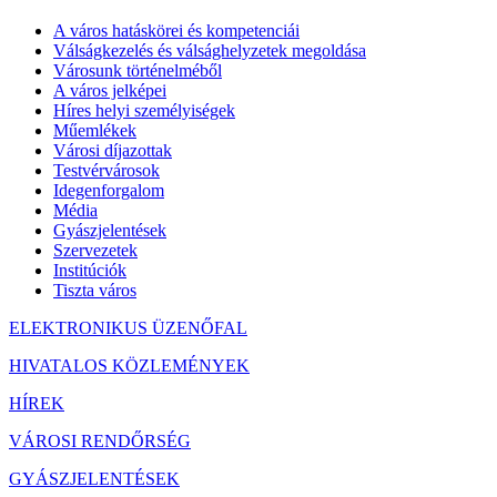
A város hatáskörei és kompetenciái
Válságkezelés és válsághelyzetek megoldása
Városunk történelméből
A város jelképei
Híres helyi személyiségek
Műemlékek
Városi díjazottak
Testvérvárosok
Idegenforgalom
Média
Gyászjelentések
Szervezetek
Institúciók
Tiszta város
ELEKTRONIKUS ÜZENŐFAL
HIVATALOS KÖZLEMÉNYEK
HÍREK
VÁROSI RENDŐRSÉG
GYÁSZJELENTÉSEK