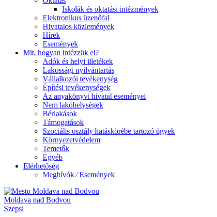
Oktatás
Iskolák és oktatási intézmények
Elektronikus üzenőfal
Hivatalos közlemények
Hírek
Események
Mit, hogyan intézzük el?
Adók és helyi illetékek
Lakossági nyilvántartás
Vállalkozói tevékenység
Építési tevékenységek
Az anyakönyvi hivatal eseményei
Nem lakóhelységek
Bérlakások
Támogatások
Szociális osztály hatáskörébe tartozó ügyek
Környezetvédelem
Temetők
Egyéb
Elérhetőség
Meghívók ⁄ Események
Moldava nad Bodvou
Szepsi