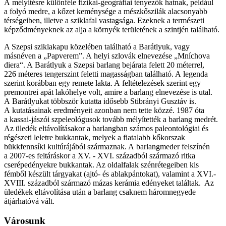
A mélyítésre különféle fizikai-geográfiai tényezők hatnak, például
a folyó medre, a kőzet keménysége a mészkőszilák alacsonyabb
térségeiben, illetve a sziklafal vastagsága. Ezeknek a természeti
képződményeknek az alja a környék területének a szintjén található.
A Szepsi sziklakapu közelében található a Barátlyuk, vagy
másnéven a „Papverem”. A helyi szlovák elnevezése „Mníchova
diera“. A Barátlyuk a Szepsi barlang bejárata felett 20 méterrel,
226 méteres tengerszint feletti magasságban található. A legenda
szerint korábban egy remete lakta. A feltételezések szerint egy
premontrei apát lakóhelye volt, amire a barlang elnevezése is utal.
A Barátlyukat többször kutatta idősebb Stibrányi Gusztáv is.
A kutatásainak eredményeit azonban nem tette közzé. 1987 óta
a kassai-jászói szpeleológusok tovább mélyítették a barlang medrét.
Az üledék eltávolításakor a barlangban számos paleontológiai és
régészeti leletre bukkantak, melyek a fiatalabb kőkorszak
bükkfennsíki kultúrájából származnak. A barlangmeder felszínén
a 2007-es feltáráskor a XV. - XVI. századból származó ritka
cserépedényekre bukkantak. Az oldalfalak szénrétegeiben kis
fémből készült tárgyakat (ajtó- és ablakpántokat), valamint a XVI.-
XVIII. századból származó mázas kerámia edényeket találtak. Az
üledékek eltávolítása után a barlang csaknem háromnegyede
átjárhatóvá vált.
Városunk