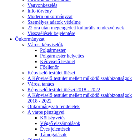
Vagyonkezelés
Info törvény
Modern önkormányzat
Személyes adatok védelme
22 óra után megengedett kulturális rendezvények
Visszaélések bejelentése
Önkormányzat
Városi képviselők
Polgármester
Polgármester helyettes
Képviselő testület
Főellenőr
Képviselő testület ülései
A Képviselő-testület mellett működő szakbizottságok
Városi tanács
Képviselő testület ülései 2018 - 2022
A Képviselő-testület mellett működő szakbizottságok
2018 - 2022
Önkormányzati rendeletek
A város pénzügyei
Költségvetés
Végső elszámolások
Éves jelentések
Támogatások