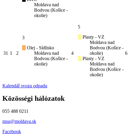
Moldava nad
Bodvou (Košice -
okolie)
5
Plasty - VZ
3
Moldava nad
Olej - Sídlisko
Bodvou (Košice -
31
1
2
Moldava nad
4
okolie)
6
Bodvou (Košice -
Plasty - VZ
okolie)
Moldava nad
Bodvou (Košice -
okolie)
Kalendář svozu odpadu
Közösségi hálózatok
055 488 0211
msu@moldava.sk
Facebook