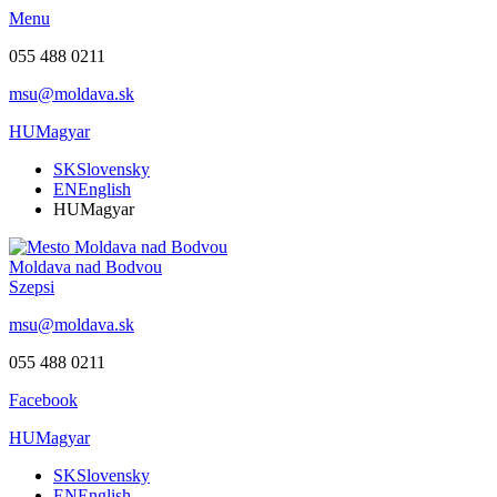
Menu
055 488 0211
msu@moldava.sk
HU
Magyar
SK
Slovensky
EN
English
HU
Magyar
Moldava nad Bodvou
Szepsi
msu@moldava.sk
055 488 0211
Facebook
HU
Magyar
SK
Slovensky
EN
English