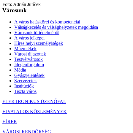
Foto: Adrián Juríček
Városunk
A város hatáskörei és kompetenciái
Válságkezelés és válsághelyzetek megoldása
Városunk történelméből
A város jelképei
Híres helyi személyiségek
Műemlékek
Városi díjazottak
Testvérvárosok
Idegenforgalom
Média
Gyászjelentések
Szervezetek
Institúciók
Tiszta város
ELEKTRONIKUS ÜZENŐFAL
HIVATALOS KÖZLEMÉNYEK
HÍREK
VÁROSI RENDŐRSÉG