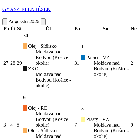
GYÁSZJELENTÉSEK
Augusztus
2026
Po
Út
St
Čt
Pá
So
Ne
30
Olej - Sídlisko
1
Moldava nad
Bodvou (Košice -
Papier - VZ
27
28
29
okolie)
31
Moldava nad
2
ZKO
Bodvou (Košice -
Moldava nad
okolie)
Bodvou (Košice -
okolie)
6
Olej - RD
8
Moldava nad
Bodvou (Košice -
Plasty - VZ
3
4
5
okolie)
7
Moldava nad
9
Olej - Sídlisko
Bodvou (Košice -
Moldava nad
okolie)