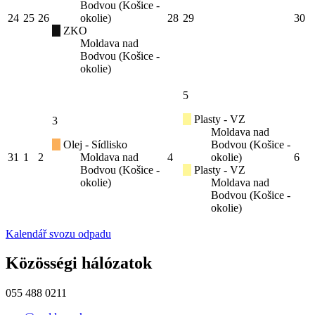
Bodvou (Košice -
24
25
26
okolie)
28
29
30
ZKO
Moldava nad
Bodvou (Košice -
okolie)
5
Plasty - VZ
3
Moldava nad
Olej - Sídlisko
Bodvou (Košice -
31
1
2
Moldava nad
4
okolie)
6
Bodvou (Košice -
Plasty - VZ
okolie)
Moldava nad
Bodvou (Košice -
okolie)
Kalendář svozu odpadu
Közösségi hálózatok
055 488 0211