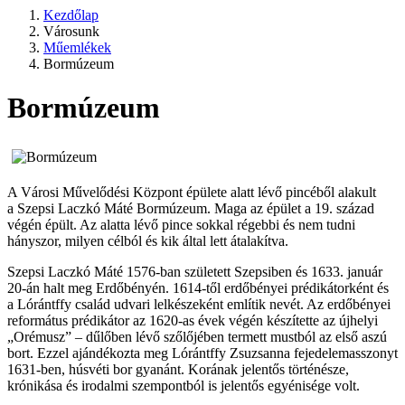
Kezdőlap
Városunk
Műemlékek
Bormúzeum
Bormúzeum
A Városi Művelődési Központ épülete alatt lévő pincéből alakult
a Szepsi Laczkó Máté Bormúzeum. Maga az épület a 19. század
végén épült. Az alatta lévő pince sokkal régebbi és nem tudni
hányszor, milyen célból és kik által lett átalakítva.
Szepsi Laczkó Máté 1576-ban született Szepsiben és 1633. január
20-án halt meg Erdőbényén. 1614-től erdőbényei prédikátorként és
a Lórántffy család udvari lelkészeként említik nevét. Az erdőbényei
református prédikátor az 1620-as évek végén készítette az újhelyi
„Orémusz” – dűlőben lévő szőlőjében termett mustból az első aszú
bort. Ezzel ajándékozta meg Lórántffy Zsuzsanna fejedelemasszonyt
1631-ben, húsvéti bor gyanánt. Korának jelentős történésze,
krónikása és irodalmi szempontból is jelentős egyénisége volt.