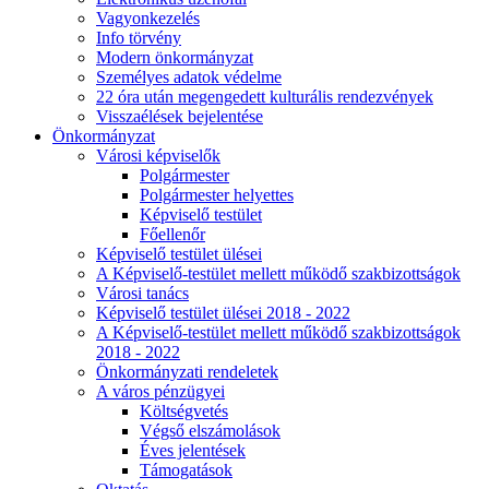
Vagyonkezelés
Info törvény
Modern önkormányzat
Személyes adatok védelme
22 óra után megengedett kulturális rendezvények
Visszaélések bejelentése
Önkormányzat
Városi képviselők
Polgármester
Polgármester helyettes
Képviselő testület
Főellenőr
Képviselő testület ülései
A Képviselő-testület mellett működő szakbizottságok
Városi tanács
Képviselő testület ülései 2018 - 2022
A Képviselő-testület mellett működő szakbizottságok
2018 - 2022
Önkormányzati rendeletek
A város pénzügyei
Költségvetés
Végső elszámolások
Éves jelentések
Támogatások