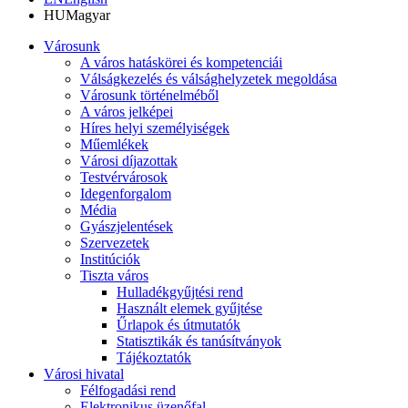
HU
Magyar
Városunk
A város hatáskörei és kompetenciái
Válságkezelés és válsághelyzetek megoldása
Városunk történelméből
A város jelképei
Híres helyi személyiségek
Műemlékek
Városi díjazottak
Testvérvárosok
Idegenforgalom
Média
Gyászjelentések
Szervezetek
Institúciók
Tiszta város
Hulladékgyűjtési rend
Használt elemek gyűjtése
Űrlapok és útmutatók
Statisztikák és tanúsítványok
Tájékoztatók
Városi hivatal
Félfogadási rend
Elektronikus üzenőfal