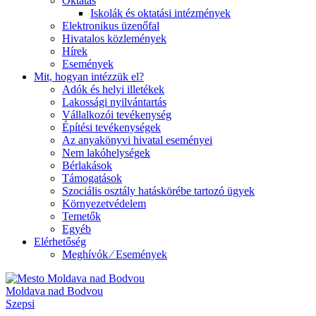
Oktatás
Iskolák és oktatási intézmények
Elektronikus üzenőfal
Hivatalos közlemények
Hírek
Események
Mit, hogyan intézzük el?
Adók és helyi illetékek
Lakossági nyilvántartás
Vállalkozói tevékenység
Építési tevékenységek
Az anyakönyvi hivatal eseményei
Nem lakóhelységek
Bérlakások
Támogatások
Szociális osztály hatáskörébe tartozó ügyek
Környezetvédelem
Temetők
Egyéb
Elérhetőség
Meghívók ⁄ Események
Moldava nad Bodvou
Szepsi