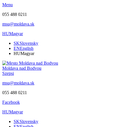
Menu
055 488 0211
msu@moldava.sk
HU
Magyar
SK
Slovensky
EN
English
HU
Magyar
Moldava nad Bodvou
Szepsi
msu@moldava.sk
055 488 0211
Facebook
HU
Magyar
SK
Slovensky
EN
English