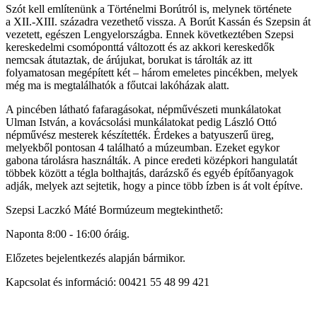
Szót kell említenünk a Történelmi Borútról is, melynek története
a XII.-XIII. századra vezethető vissza. A Borút Kassán és Szepsin át
vezetett, egészen Lengyelországba. Ennek következtében Szepsi
kereskedelmi csomóponttá változott és az akkori kereskedők
nemcsak átutaztak, de árújukat, borukat is tárolták az itt
folyamatosan megépített két – három emeletes pincékben, melyek
még ma is megtalálhatók a főutcai lakóházak alatt.
A pincében látható fafaragásokat, népművészeti munkálatokat
Ulman István, a kovácsolási munkálatokat pedig László Ottó
népművész mesterek készítették. Érdekes a batyuszerű üreg,
melyekből pontosan 4 található a múzeumban. Ezeket egykor
gabona tárolásra használták. A pince eredeti középkori hangulatát
többek között a tégla bolthajtás, darázskő és egyéb építőanyagok
adják, melyek azt sejtetik, hogy a pince több ízben is át volt építve.
Szepsi Laczkó Máté Bormúzeum megtekinthető:
Naponta 8:00 - 16:00 óráig.
Előzetes bejelentkezés alapján bármikor.
Kapcsolat és információ: 00421 55 48 99 421