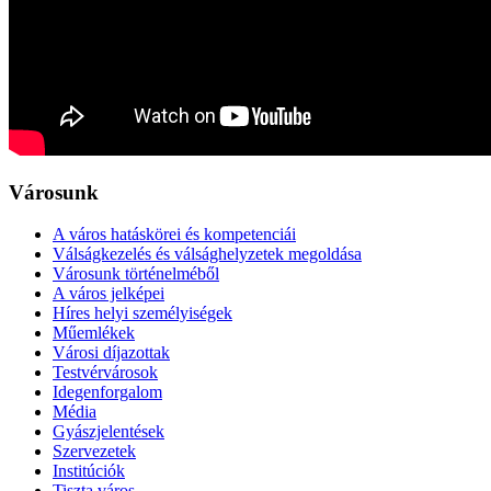
Városunk
A város hatáskörei és kompetenciái
Válságkezelés és válsághelyzetek megoldása
Városunk történelméből
A város jelképei
Híres helyi személyiségek
Műemlékek
Városi díjazottak
Testvérvárosok
Idegenforgalom
Média
Gyászjelentések
Szervezetek
Institúciók
Tiszta város