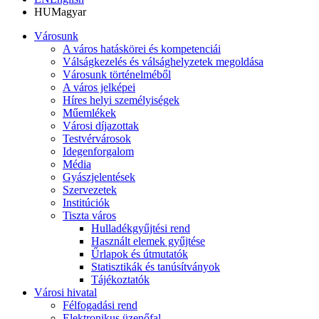
HU
Magyar
Városunk
A város hatáskörei és kompetenciái
Válságkezelés és válsághelyzetek megoldása
Városunk történelméből
A város jelképei
Híres helyi személyiségek
Műemlékek
Városi díjazottak
Testvérvárosok
Idegenforgalom
Média
Gyászjelentések
Szervezetek
Institúciók
Tiszta város
Hulladékgyűjtési rend
Használt elemek gyűjtése
Űrlapok és útmutatók
Statisztikák és tanúsítványok
Tájékoztatók
Városi hivatal
Félfogadási rend
Elektronikus üzenőfal