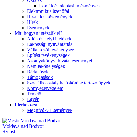
Oktatás
Iskolák és oktatási intézmények
Elektronikus üzenőfal
Hivatalos közlemények
Hírek
Események
Mit, hogyan intézzük el?
Adók és helyi illetékek
Lakossági nyilvántartás
Vállalkozói tevékenység
Építési tevékenységek
Az anyakönyvi hivatal eseményei
Nem lakóhelységek
Bérlakások
Támogatások
Szociális osztály hatáskörébe tartozó ügyek
Környezetvédelem
Temetők
Egyéb
Elérhetőség
Meghívók ⁄ Események
Moldava nad Bodvou
Szepsi