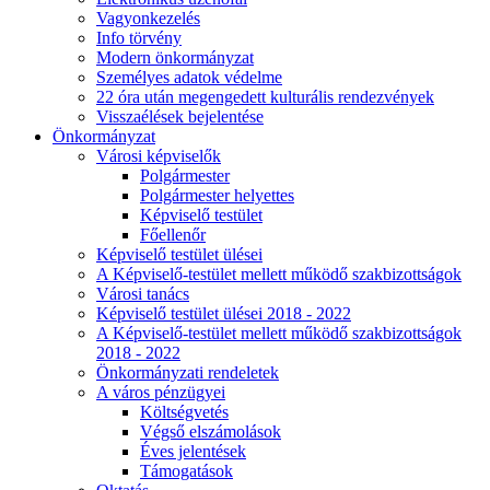
Vagyonkezelés
Info törvény
Modern önkormányzat
Személyes adatok védelme
22 óra után megengedett kulturális rendezvények
Visszaélések bejelentése
Önkormányzat
Városi képviselők
Polgármester
Polgármester helyettes
Képviselő testület
Főellenőr
Képviselő testület ülései
A Képviselő-testület mellett működő szakbizottságok
Városi tanács
Képviselő testület ülései 2018 - 2022
A Képviselő-testület mellett működő szakbizottságok
2018 - 2022
Önkormányzati rendeletek
A város pénzügyei
Költségvetés
Végső elszámolások
Éves jelentések
Támogatások