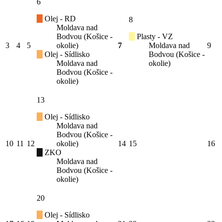
6
Olej - RD
8
Moldava nad
Bodvou (Košice -
Plasty - VZ
3
4
5
okolie)
7
Moldava nad
9
Olej - Sídlisko
Bodvou (Košice -
Moldava nad
okolie)
Bodvou (Košice -
okolie)
13
Olej - Sídlisko
Moldava nad
Bodvou (Košice -
10
11
12
okolie)
14
15
16
ZKO
Moldava nad
Bodvou (Košice -
okolie)
20
Olej - Sídlisko