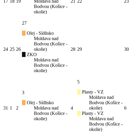
17
18
19
Moldava nad
21
22
23
Bodvou (Košice -
okolie)
27
Olej - Sídlisko
Moldava nad
Bodvou (Košice -
24
25
26
okolie)
28
29
30
ZKO
Moldava nad
Bodvou (Košice -
okolie)
5
Plasty - VZ
3
Moldava nad
Olej - Sídlisko
Bodvou (Košice -
31
1
2
Moldava nad
4
okolie)
6
Bodvou (Košice -
Plasty - VZ
okolie)
Moldava nad
Bodvou (Košice -
okolie)