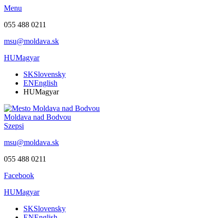
Menu
055 488 0211
msu@moldava.sk
HU
Magyar
SK
Slovensky
EN
English
HU
Magyar
Moldava nad Bodvou
Szepsi
msu@moldava.sk
055 488 0211
Facebook
HU
Magyar
SK
Slovensky
EN
English