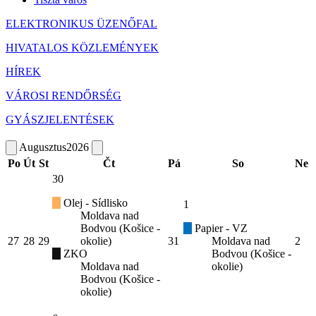
ELEKTRONIKUS ÜZENŐFAL
HIVATALOS KÖZLEMÉNYEK
HÍREK
VÁROSI RENDŐRSÉG
GYÁSZJELENTÉSEK
Augusztus
2026
Po
Út
St
Čt
Pá
So
Ne
30
Olej - Sídlisko
1
Moldava nad
Bodvou (Košice -
Papier - VZ
27
28
29
okolie)
31
Moldava nad
2
ZKO
Bodvou (Košice -
Moldava nad
okolie)
Bodvou (Košice -
okolie)