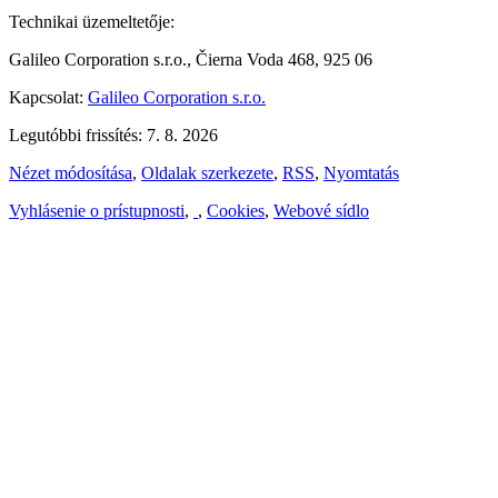
Technikai üzemeltetője:
Galileo Corporation s.r.o., Čierna Voda 468, 925 06
Kapcsolat:
Galileo Corporation s.r.o.
Legutóbbi frissítés: 7. 8. 2026
Nézet módosítása
,
Oldalak szerkezete
,
RSS
,
Nyomtatás
Vyhlásenie o prístupnosti
,
,
Cookies
,
Webové sídlo