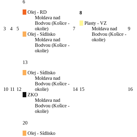
6
Olej - RD
8
Moldava nad
Bodvou (Košice -
Plasty - VZ
3
4
5
okolie)
7
Moldava nad
9
Olej - Sídlisko
Bodvou (Košice -
Moldava nad
okolie)
Bodvou (Košice -
okolie)
13
Olej - Sídlisko
Moldava nad
Bodvou (Košice -
10
11
12
okolie)
14
15
16
ZKO
Moldava nad
Bodvou (Košice -
okolie)
20
Olej - Sídlisko