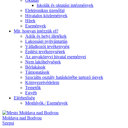
Oktatás
Iskolák és oktatási intézmények
Elektronikus üzenőfal
Hivatalos közlemények
Hírek
Események
Mit, hogyan intézzük el?
Adók és helyi illetékek
Lakossági nyilvántartás
Vállalkozói tevékenység
Építési tevékenységek
Az anyakönyvi hivatal eseményei
Nem lakóhelységek
Bérlakások
Támogatások
Szociális osztály hatáskörébe tartozó ügyek
Környezetvédelem
Temetők
Egyéb
Elérhetőség
Meghívók ⁄ Események
Moldava nad Bodvou
Szepsi