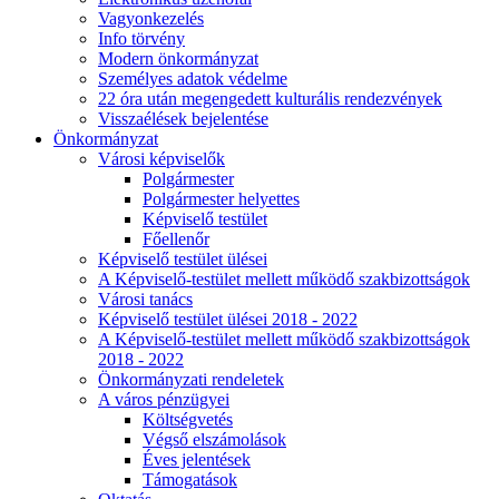
Vagyonkezelés
Info törvény
Modern önkormányzat
Személyes adatok védelme
22 óra után megengedett kulturális rendezvények
Visszaélések bejelentése
Önkormányzat
Városi képviselők
Polgármester
Polgármester helyettes
Képviselő testület
Főellenőr
Képviselő testület ülései
A Képviselő-testület mellett működő szakbizottságok
Városi tanács
Képviselő testület ülései 2018 - 2022
A Képviselő-testület mellett működő szakbizottságok
2018 - 2022
Önkormányzati rendeletek
A város pénzügyei
Költségvetés
Végső elszámolások
Éves jelentések
Támogatások