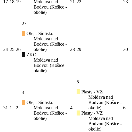
17
18
19
Moldava nad
21
22
23
Bodvou (Košice -
okolie)
27
Olej - Sídlisko
Moldava nad
Bodvou (Košice -
24
25
26
okolie)
28
29
30
ZKO
Moldava nad
Bodvou (Košice -
okolie)
5
Plasty - VZ
3
Moldava nad
Olej - Sídlisko
Bodvou (Košice -
31
1
2
Moldava nad
4
okolie)
6
Bodvou (Košice -
Plasty - VZ
okolie)
Moldava nad
Bodvou (Košice -
okolie)