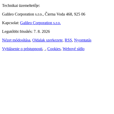
Technikai üzemeltetője:
Galileo Corporation s.r.o., Čierna Voda 468, 925 06
Kapcsolat:
Galileo Corporation s.r.o.
Legutóbbi frissítés: 7. 8. 2026
Nézet módosítása
,
Oldalak szerkezete
,
RSS
,
Nyomtatás
Vyhlásenie o prístupnosti
,
,
Cookies
,
Webové sídlo