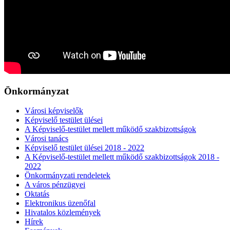
Önkormányzat
Városi képviselők
Képviselő testület ülései
A Képviselő-testület mellett működő szakbizottságok
Városi tanács
Képviselő testület ülései 2018 - 2022
A Képviselő-testület mellett működő szakbizottságok 2018 -
2022
Önkormányzati rendeletek
A város pénzügyei
Oktatás
Elektronikus üzenőfal
Hivatalos közlemények
Hírek