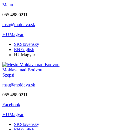
Menu
055 488 0211
msu@moldava.sk
HU
Magyar
SK
Slovensky
EN
English
HU
Magyar
Moldava nad Bodvou
Szepsi
msu@moldava.sk
055 488 0211
Facebook
HU
Magyar
SK
Slovensky
EN
English