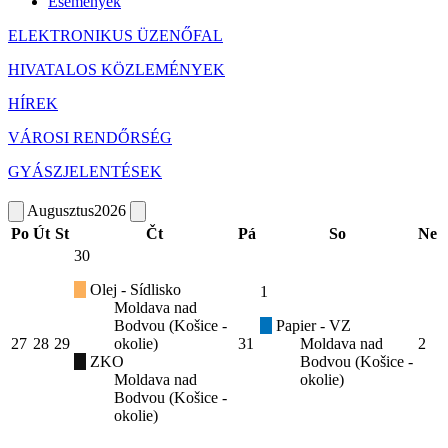
Események
ELEKTRONIKUS ÜZENŐFAL
HIVATALOS KÖZLEMÉNYEK
HÍREK
VÁROSI RENDŐRSÉG
GYÁSZJELENTÉSEK
Augusztus
2026
Po
Út
St
Čt
Pá
So
Ne
30
Olej - Sídlisko
1
Moldava nad
Bodvou (Košice -
Papier - VZ
27
28
29
okolie)
31
Moldava nad
2
ZKO
Bodvou (Košice -
Moldava nad
okolie)
Bodvou (Košice -
okolie)