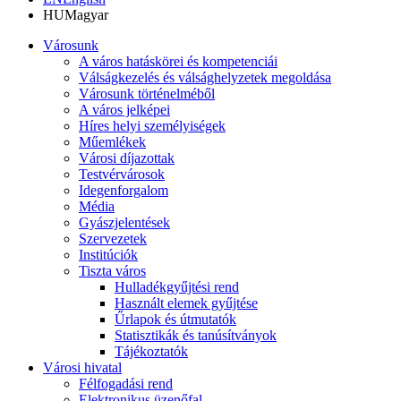
HU
Magyar
Városunk
A város hatáskörei és kompetenciái
Válságkezelés és válsághelyzetek megoldása
Városunk történelméből
A város jelképei
Híres helyi személyiségek
Műemlékek
Városi díjazottak
Testvérvárosok
Idegenforgalom
Média
Gyászjelentések
Szervezetek
Institúciók
Tiszta város
Hulladékgyűjtési rend
Használt elemek gyűjtése
Űrlapok és útmutatók
Statisztikák és tanúsítványok
Tájékoztatók
Városi hivatal
Félfogadási rend
Elektronikus üzenőfal