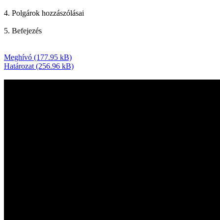
4. Polgárok hozzászólásai
5. Befejezés
Meghívó (177.95 kB)
Határozat (256.96 kB)