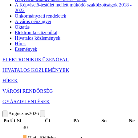
A Képviselő-testület mellett működő szakbizottságok 2018 -
2022
Önkormányzati rendeletek
A város pénzügyei
Oktatás
Elektronikus üzenőfal
Hivatalos közlemények
Hírek
Események
ELEKTRONIKUS ÜZENŐFAL
HIVATALOS KÖZLEMÉNYEK
HÍREK
VÁROSI RENDŐRSÉG
GYÁSZJELENTÉSEK
Augusztus
2026
Po
Út
St
Čt
Pá
So
Ne
30
Olej - Sídlisko