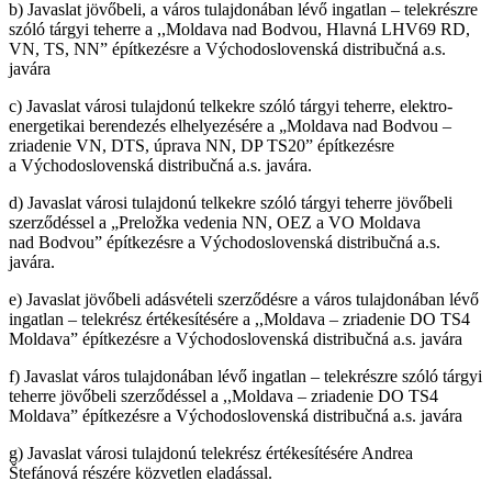
b) Javaslat jövőbeli, a város tulajdonában lévő ingatlan – telekrészre
szóló tárgyi teherre a ,,Moldava nad Bodvou, Hlavná LHV69 RD,
VN, TS, NN” építkezésre a Východoslovenská distribučná a.s.
javára
c) Javaslat városi tulajdonú telkekre szóló tárgyi teherre, elektro-
energetikai berendezés elhelyezésére a „Moldava nad Bodvou –
zriadenie VN, DTS, úprava NN, DP TS20” építkezésre
a Východoslovenská distribučná a.s. javára.
d) Javaslat városi tulajdonú telkekre szóló tárgyi teherre jövőbeli
szerződéssel a „Preložka vedenia NN, OEZ a VO Moldava
nad Bodvou” építkezésre a Východoslovenská distribučná a.s.
javára.
e) Javaslat jövőbeli adásvételi szerződésre a város tulajdonában lévő
ingatlan – telekrész értékesítésére a ,,Moldava – zriadenie DO TS4
Moldava” építkezésre a Východoslovenská distribučná a.s. javára
f) Javaslat város tulajdonában lévő ingatlan – telekrészre szóló tárgyi
teherre jövőbeli szerződéssel a ,,Moldava – zriadenie DO TS4
Moldava” építkezésre a Východoslovenská distribučná a.s. javára
g) Javaslat városi tulajdonú telekrész értékesítésére Andrea
Štefánová részére közvetlen eladással.