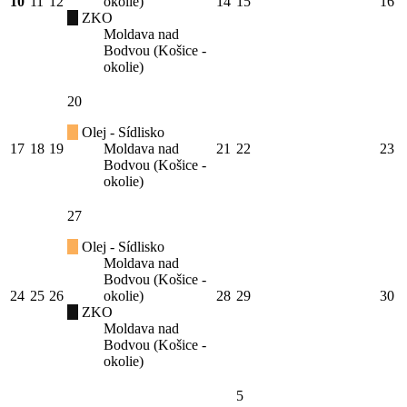
10
11
12
okolie)
14
15
16
ZKO
Moldava nad
Bodvou (Košice -
okolie)
20
Olej - Sídlisko
17
18
19
Moldava nad
21
22
23
Bodvou (Košice -
okolie)
27
Olej - Sídlisko
Moldava nad
Bodvou (Košice -
24
25
26
okolie)
28
29
30
ZKO
Moldava nad
Bodvou (Košice -
okolie)
5