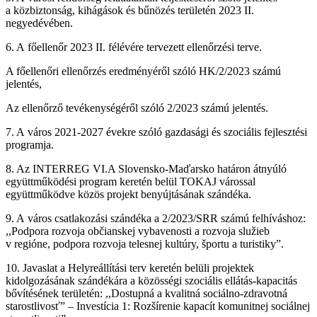
a közbiztonság, kihágások és bűnözés területén 2023 II.
negyedévében.
6. A főellenőr 2023 II. félévére tervezett ellenőrzési terve.
A főellenőri ellenőrzés eredményéről szóló HK/2/2023 számú
jelentés,
Az ellenőrző tevékenységéről szóló 2/2023 számú jelentés.
7. A város 2021-2027 évekre szóló gazdasági és szociális fejlesztési
programja.
8. Az INTERREG VI.A Slovensko-Maďarsko határon átnyúló
együttműködési program keretén belül TOKAJ várossal
együttműködve közös projekt benyújtásának szándéka.
9. A város csatlakozási szándéka a 2/2023/SRR számú felhíváshoz:
,,Podpora rozvoja občianskej vybavenosti a rozvoja služieb
v regióne, podpora rozvoja telesnej kultúry, športu a turistiky”.
10. Javaslat a Helyreállítási terv keretén belüli projektek
kidolgozásának szándékára a közösségi szociális ellátás-kapacitás
bővítésének területén: ,,Dostupná a kvalitná sociálno-zdravotná
starostlivosť” – Investícia 1: Rozšírenie kapacít komunitnej sociálnej