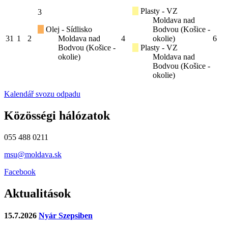
Plasty - VZ
3
Moldava nad
Olej - Sídlisko
Bodvou (Košice -
31
1
2
Moldava nad
4
okolie)
6
Bodvou (Košice -
Plasty - VZ
okolie)
Moldava nad
Bodvou (Košice -
okolie)
Kalendář svozu odpadu
Közösségi hálózatok
055 488 0211
msu@moldava.sk
Facebook
Aktualitások
15.7.2026
Nyár Szepsiben