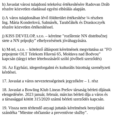
h) Javaslat városi tulajdonú telekrész értékesítésére Radovan Dráb
részére közvetlen eladással egyéni elbírálás alapján.
i) A város tulajdonában lévő földterület értékesítése ¼ részben
Ing. Mária Konderlová, Salmásék, Tarabčákék és Draskoczyék
részére közvetlen értékesítéssel.
j) KISS DEVELOP, s.r.o. – kérelme "rozšírenie NN distribučnej
siete a NN prípojky” elhelyezésének jóváhagyására.
k) M-tel, s.r.o. – kötelező álláspont kérelmének megvitatása az "FO
pripojenie OLT Telekom Hlavná 65, Moldava nad Bodvou”
kapcsán (tárgyi teher létrehozásáról szóló jövőbeli szerződés)
16. Az Egyházi, idegenforgalmi és kulturális bizottság személyzeti
kérdései.
17. Javaslat a város nevezetességeinek jegyzékére – 1. rész
18. Javaslat a Bowling Klub Lineas Prešov társaság bérleti díjának
elengedésére. 2023 január, február, március bérleti díja a város és
a társasággal kötött 315/2020 számú bérleti szerződés kapcsán.
19. Vissza nem térítendő anyagi juttatás kérelmének benyújtási
szándéka "Miestne občianske a preventívne služby".