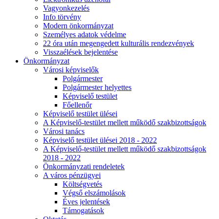
Vagyonkezelés
Info törvény
Modern önkormányzat
Személyes adatok védelme
22 óra után megengedett kulturális rendezvények
Visszaélések bejelentése
Önkormányzat
Városi képviselők
Polgármester
Polgármester helyettes
Képviselő testület
Főellenőr
Képviselő testület ülései
A Képviselő-testület mellett működő szakbizottságok
Városi tanács
Képviselő testület ülései 2018 - 2022
A Képviselő-testület mellett működő szakbizottságok
2018 - 2022
Önkormányzati rendeletek
A város pénzügyei
Költségvetés
Végső elszámolások
Éves jelentések
Támogatások