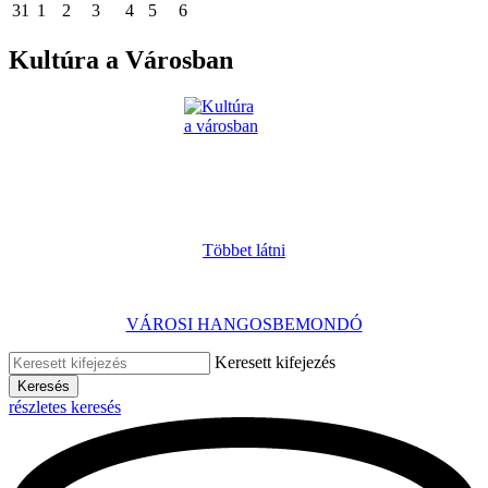
31
1
2
3
4
5
6
Kultúra a Városban
Többet látni
VÁROSI HANGOSBEMONDÓ
Keresett kifejezés
Keresés
részletes keresés