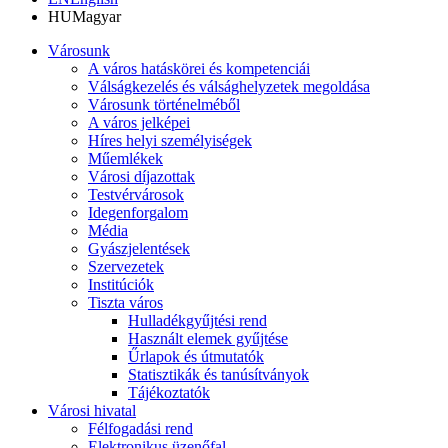
HU
Magyar
Városunk
A város hatáskörei és kompetenciái
Válságkezelés és válsághelyzetek megoldása
Városunk történelméből
A város jelképei
Híres helyi személyiségek
Műemlékek
Városi díjazottak
Testvérvárosok
Idegenforgalom
Média
Gyászjelentések
Szervezetek
Institúciók
Tiszta város
Hulladékgyűjtési rend
Használt elemek gyűjtése
Űrlapok és útmutatók
Statisztikák és tanúsítványok
Tájékoztatók
Városi hivatal
Félfogadási rend
Elektronikus üzenőfal