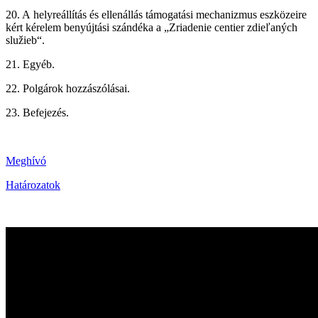
20. A helyreállítás és ellenállás támogatási mechanizmus eszközeire
kért kérelem benyújtási szándéka a „Zriadenie centier zdieľaných
služieb“.
21. Egyéb.
22. Polgárok hozzászólásai.
23. Befejezés.
Meghívó
Határozatok