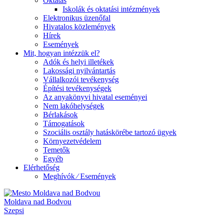
Oktatás
Iskolák és oktatási intézmények
Elektronikus üzenőfal
Hivatalos közlemények
Hírek
Események
Mit, hogyan intézzük el?
Adók és helyi illetékek
Lakossági nyilvántartás
Vállalkozói tevékenység
Építési tevékenységek
Az anyakönyvi hivatal eseményei
Nem lakóhelységek
Bérlakások
Támogatások
Szociális osztály hatáskörébe tartozó ügyek
Környezetvédelem
Temetők
Egyéb
Elérhetőség
Meghívók ⁄ Események
Moldava nad Bodvou
Szepsi