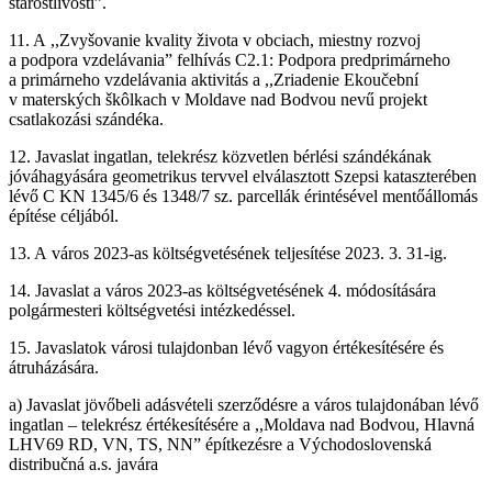
starostlivosti”.
11. A ,,Zvyšovanie kvality života v obciach, miestny rozvoj
a podpora vzdelávania” felhívás C2.1: Podpora predprimárneho
a primárneho vzdelávania aktivitás a ,,Zriadenie Ekoučební
v materských škôlkach v Moldave nad Bodvou nevű projekt
csatlakozási szándéka.
12. Javaslat ingatlan, telekrész közvetlen bérlési szándékának
jóváhagyására geometrikus tervvel elválasztott Szepsi kataszterében
lévő C KN 1345/6 és 1348/7 sz. parcellák érintésével mentőállomás
építése céljából.
13. A város 2023-as költségvetésének teljesítése 2023. 3. 31-ig.
14. Javaslat a város 2023-as költségvetésének 4. módosítására
polgármesteri költségvetési intézkedéssel.
15. Javaslatok városi tulajdonban lévő vagyon értékesítésére és
átruházására.
a) Javaslat jövőbeli adásvételi szerződésre a város tulajdonában lévő
ingatlan – telekrész értékesítésére a ,,Moldava nad Bodvou, Hlavná
LHV69 RD, VN, TS, NN” építkezésre a Východoslovenská
distribučná a.s. javára