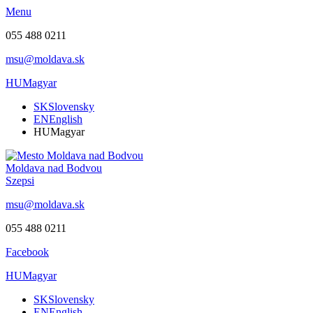
Menu
055 488 0211
msu@moldava.sk
HU
Magyar
SK
Slovensky
EN
English
HU
Magyar
Moldava nad Bodvou
Szepsi
msu@moldava.sk
055 488 0211
Facebook
HU
Magyar
SK
Slovensky
EN
English