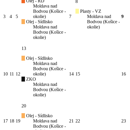
Olej - RD
8
Moldava nad
Bodvou (Košice -
Plasty - VZ
3
4
5
okolie)
7
Moldava nad
9
Olej - Sídlisko
Bodvou (Košice -
Moldava nad
okolie)
Bodvou (Košice -
okolie)
13
Olej - Sídlisko
Moldava nad
Bodvou (Košice -
10
11
12
okolie)
14
15
16
ZKO
Moldava nad
Bodvou (Košice -
okolie)
20
Olej - Sídlisko
17
18
19
Moldava nad
21
22
23
Bodvou (Košice -