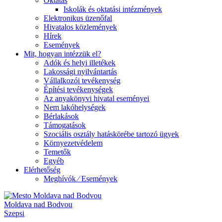
Oktatás
Iskolák és oktatási intézmények
Elektronikus üzenőfal
Hivatalos közlemények
Hírek
Események
Mit, hogyan intézzük el?
Adók és helyi illetékek
Lakossági nyilvántartás
Vállalkozói tevékenység
Építési tevékenységek
Az anyakönyvi hivatal eseményei
Nem lakóhelységek
Bérlakások
Támogatások
Szociális osztály hatáskörébe tartozó ügyek
Környezetvédelem
Temetők
Egyéb
Elérhetőség
Meghívók ⁄ Események
Moldava nad Bodvou
Szepsi