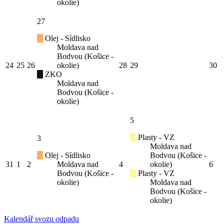
okolie)
27
Olej - Sídlisko
Moldava nad
Bodvou (Košice -
24
25
26
okolie)
28
29
30
ZKO
Moldava nad
Bodvou (Košice -
okolie)
5
Plasty - VZ
3
Moldava nad
Olej - Sídlisko
Bodvou (Košice -
31
1
2
Moldava nad
4
okolie)
6
Bodvou (Košice -
Plasty - VZ
okolie)
Moldava nad
Bodvou (Košice -
okolie)
Kalendář svozu odpadu