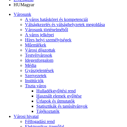
HU
Magyar
Városunk
A város hatáskörei és kompetenciái
Válságkezelés és válsághelyzetek megoldása
Városunk történelméből
A város jelképei
Híres helyi személyiségek
Műemlékek
Városi díjazottak
Testvérvárosok
Idegenforgalom
Média
Gyászjelentések
Szervezetek
Institúciók
Tiszta város
Hulladékgyűjtési rend
Használt elemek gyűjtése
Űrlapok és útmutatók
Statisztikák és tanúsítványok
Tájékoztatók
Városi hivatal
Félfogadási rend
Elektronikus üzenőfal