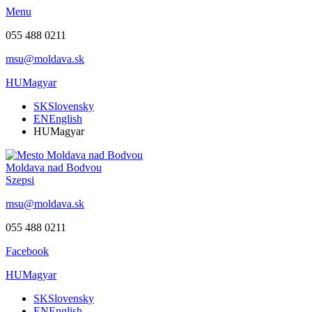
Menu
055 488 0211
msu@moldava.sk
HU
Magyar
SK
Slovensky
EN
English
HU
Magyar
Moldava nad Bodvou
Szepsi
msu@moldava.sk
055 488 0211
Facebook
HU
Magyar
SK
Slovensky
EN
English