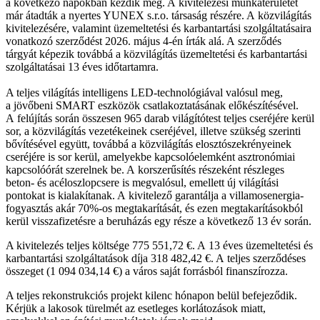
a következő napokban kezdik meg. A kivitelezési munkaterületet
már átadták a nyertes YUNEX s.r.o. társaság részére. A közvilágítás
kivitelezésére, valamint üzemeltetési és karbantartási szolgáltatásaira
vonatkozó szerződést 2026. május 4-én írták alá. A szerződés
tárgyát képezik továbbá a közvilágítás üzemeltetési és karbantartási
szolgáltatásai 13 éves időtartamra.
A teljes világítás intelligens LED-technológiával valósul meg,
a jövőbeni SMART eszközök csatlakoztatásának előkészítésével.
A felújítás során összesen 965 darab világítótest teljes cseréjére kerül
sor, a közvilágítás vezetékeinek cseréjével, illetve szükség szerinti
bővítésével együtt, továbbá a közvilágítás elosztószekrényeinek
cseréjére is sor kerül, amelyekbe kapcsolóelemként asztronómiai
kapcsolóórát szerelnek be. A korszerűsítés részeként részleges
beton- és acéloszlopcsere is megvalósul, emellett új világítási
pontokat is kialakítanak. A kivitelező garantálja a villamosenergia-
fogyasztás akár 70%-os megtakarítását, és ezen megtakarításokból
kerül visszafizetésre a beruházás egy része a következő 13 év során.
A kivitelezés teljes költsége 775 551,72 €. A 13 éves üzemeltetési és
karbantartási szolgáltatások díja 318 482,42 €. A teljes szerződéses
összeget (1 094 034,14 €) a város saját forrásból finanszírozza.
A teljes rekonstrukciós projekt kilenc hónapon belül befejeződik.
Kérjük a lakosok türelmét az esetleges korlátozások miatt,