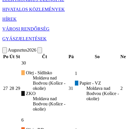
HIVATALOS KÖZLEMÉNYEK
HÍREK
VÁROSI RENDŐRSÉG
GYÁSZJELENTÉSEK
Augusztus
2026
Po
Út
St
Čt
Pá
So
Ne
30
Olej - Sídlisko
1
Moldava nad
Bodvou (Košice -
Papier - VZ
27
28
29
okolie)
31
Moldava nad
2
ZKO
Bodvou (Košice -
Moldava nad
okolie)
Bodvou (Košice -
okolie)
6