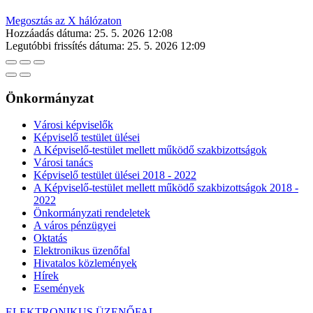
Megosztás az X hálózaton
Hozzáadás dátuma:
25. 5. 2026 12:08
Legutóbbi frissítés dátuma:
25. 5. 2026 12:09
Önkormányzat
Városi képviselők
Képviselő testület ülései
A Képviselő-testület mellett működő szakbizottságok
Városi tanács
Képviselő testület ülései 2018 - 2022
A Képviselő-testület mellett működő szakbizottságok 2018 -
2022
Önkormányzati rendeletek
A város pénzügyei
Oktatás
Elektronikus üzenőfal
Hivatalos közlemények
Hírek
Események
ELEKTRONIKUS ÜZENŐFAL