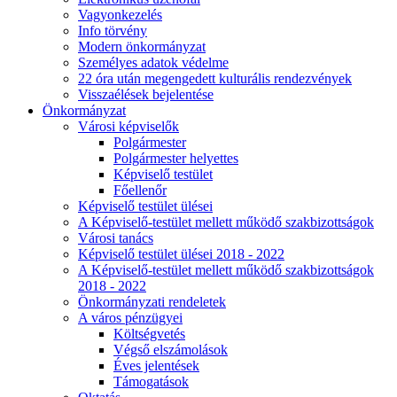
Vagyonkezelés
Info törvény
Modern önkormányzat
Személyes adatok védelme
22 óra után megengedett kulturális rendezvények
Visszaélések bejelentése
Önkormányzat
Városi képviselők
Polgármester
Polgármester helyettes
Képviselő testület
Főellenőr
Képviselő testület ülései
A Képviselő-testület mellett működő szakbizottságok
Városi tanács
Képviselő testület ülései 2018 - 2022
A Képviselő-testület mellett működő szakbizottságok
2018 - 2022
Önkormányzati rendeletek
A város pénzügyei
Költségvetés
Végső elszámolások
Éves jelentések
Támogatások