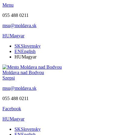
Menu
055 488 0211
msu@moldava.sk
HU
Magyar
SK
Slovensky
EN
English
HU
Magyar
Moldava nad Bodvou
Szepsi
msu@moldava.sk
055 488 0211
Facebook
HU
Magyar
SK
Slovensky
EN
English