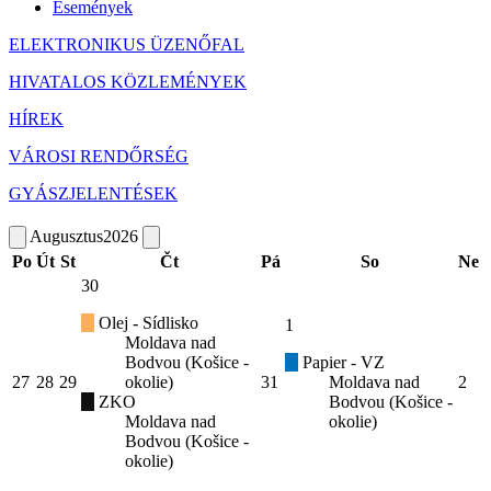
Események
ELEKTRONIKUS ÜZENŐFAL
HIVATALOS KÖZLEMÉNYEK
HÍREK
VÁROSI RENDŐRSÉG
GYÁSZJELENTÉSEK
Augusztus
2026
Po
Út
St
Čt
Pá
So
Ne
30
Olej - Sídlisko
1
Moldava nad
Bodvou (Košice -
Papier - VZ
27
28
29
okolie)
31
Moldava nad
2
ZKO
Bodvou (Košice -
Moldava nad
okolie)
Bodvou (Košice -
okolie)