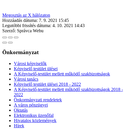
Megosztás az X hálózaton
Hozzáadás dátuma:
7. 9. 2021 15:45
Legutóbbi frissítés dátuma:
4. 10. 2021 14:43
Szerző:
Správca Webu
Önkormányzat
Városi képviselők
Képviselő testület ülései
A Képviselő-testület mellett működő szakbizottságok
Városi tanács
Képviselő testület ülései 2018 - 2022
A Képviselő-testület mellett működő szakbizottságok 2018 -
2022
Önkormányzati rendeletek
A város pénzügyei
Oktatás
Elektronikus üzenőfal
Hivatalos közlemények
Hírek