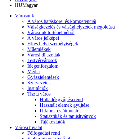
HU
Magyar
Városunk
A város hatáskörei és kompetenciái
Válságkezelés és válsághelyzetek megoldása
Városunk történelméből
A város jelképei
Híres helyi személyiségek
Műemlékek
Városi díjazottak
Testvérvárosok
Idegenforgalom
Média
Gyászjelentések
Szervezetek
Institúciók
Tiszta város
Hulladékgyűjtési rend
Használt elemek gyűjtése
Űrlapok és útmutatók
Statisztikák és tanúsítványok
Tájékoztatók
Városi hivatal
Félfogadási rend
Elektronikus üzenőfal