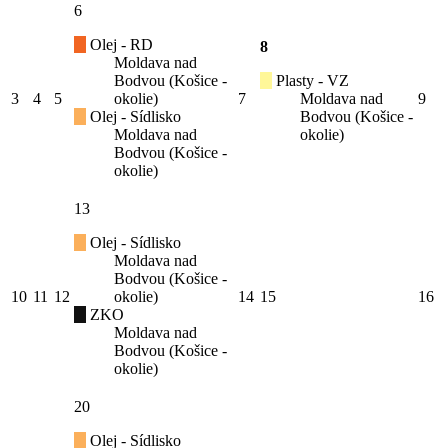
6
Olej - RD
8
Moldava nad
Bodvou (Košice -
Plasty - VZ
3
4
5
okolie)
7
Moldava nad
9
Olej - Sídlisko
Bodvou (Košice -
Moldava nad
okolie)
Bodvou (Košice -
okolie)
13
Olej - Sídlisko
Moldava nad
Bodvou (Košice -
10
11
12
okolie)
14
15
16
ZKO
Moldava nad
Bodvou (Košice -
okolie)
20
Olej - Sídlisko