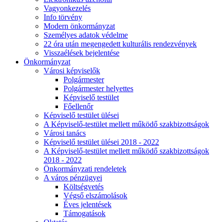
Vagyonkezelés
Info törvény
Modern önkormányzat
Személyes adatok védelme
22 óra után megengedett kulturális rendezvények
Visszaélések bejelentése
Önkormányzat
Városi képviselők
Polgármester
Polgármester helyettes
Képviselő testület
Főellenőr
Képviselő testület ülései
A Képviselő-testület mellett működő szakbizottságok
Városi tanács
Képviselő testület ülései 2018 - 2022
A Képviselő-testület mellett működő szakbizottságok
2018 - 2022
Önkormányzati rendeletek
A város pénzügyei
Költségvetés
Végső elszámolások
Éves jelentések
Támogatások