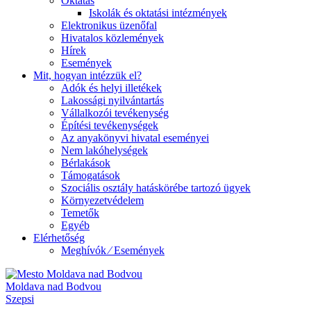
Oktatás
Iskolák és oktatási intézmények
Elektronikus üzenőfal
Hivatalos közlemények
Hírek
Események
Mit, hogyan intézzük el?
Adók és helyi illetékek
Lakossági nyilvántartás
Vállalkozói tevékenység
Építési tevékenységek
Az anyakönyvi hivatal eseményei
Nem lakóhelységek
Bérlakások
Támogatások
Szociális osztály hatáskörébe tartozó ügyek
Környezetvédelem
Temetők
Egyéb
Elérhetőség
Meghívók ⁄ Események
Moldava nad Bodvou
Szepsi