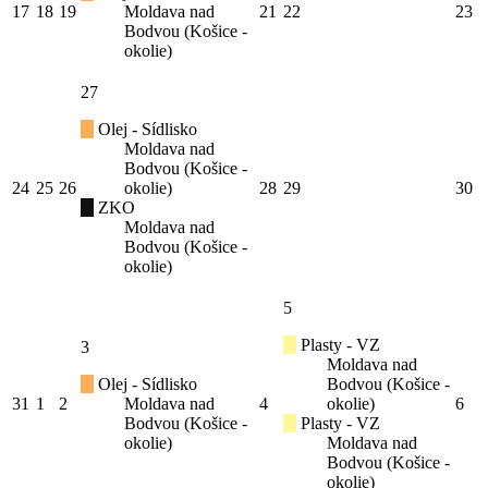
17
18
19
Moldava nad
21
22
23
Bodvou (Košice -
okolie)
27
Olej - Sídlisko
Moldava nad
Bodvou (Košice -
24
25
26
okolie)
28
29
30
ZKO
Moldava nad
Bodvou (Košice -
okolie)
5
Plasty - VZ
3
Moldava nad
Olej - Sídlisko
Bodvou (Košice -
31
1
2
Moldava nad
4
okolie)
6
Bodvou (Košice -
Plasty - VZ
okolie)
Moldava nad
Bodvou (Košice -
okolie)