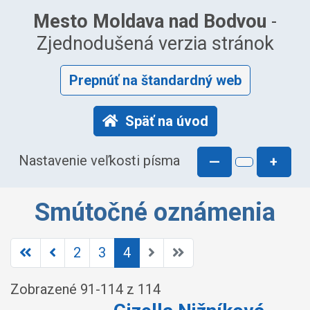
Mesto Moldava nad Bodvou
-
Zjednodušená verzia stránok
Prepnúť na štandardný web
Späť na úvod
Nastavenie veľkosti písma
—
+
Smútočné oznámenia
2
3
4
Zobrazené
91
-
114
z 114