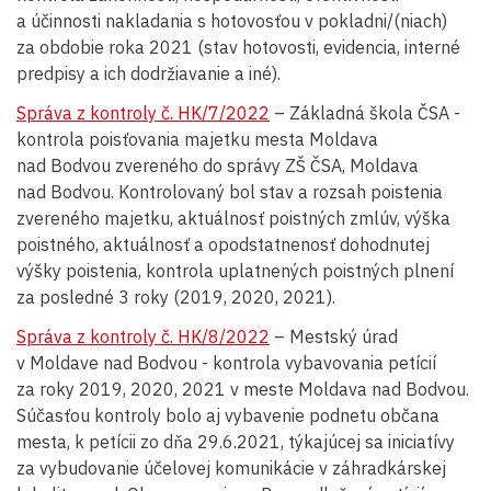
a účinnosti nakladania s hotovosťou v pokladni/(niach)
za obdobie roka 2021 (stav hotovosti, evidencia, interné
predpisy a ich dodržiavanie a iné).
Správa z kontroly č. HK/7/2022
– Základná škola ČSA -
kontrola poisťovania majetku mesta Moldava
nad Bodvou zvereného do správy ZŠ ČSA, Moldava
nad Bodvou. Kontrolovaný bol stav a rozsah poistenia
zvereného majetku, aktuálnosť poistných zmlúv, výška
poistného, aktuálnosť a opodstatnenosť dohodnutej
výšky poistenia, kontrola uplatnených poistných plnení
za posledné 3 roky (2019, 2020, 2021).
Správa z kontroly č. HK/8/2022
– Mestský úrad
v Moldave nad Bodvou - kontrola vybavovania petícií
za roky 2019, 2020, 2021 v meste Moldava nad Bodvou.
Súčasťou kontroly bolo aj vybavenie podnetu občana
mesta, k petícii zo dňa 29.6.2021, týkajúcej sa iniciatívy
za vybudovanie účelovej komunikácie v záhradkárskej