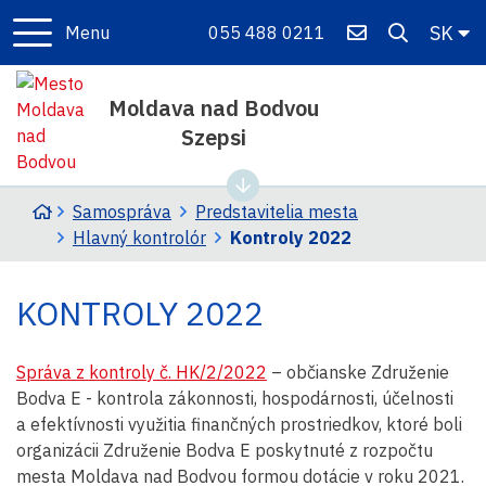
Slo
SK
Menu
055 488 0211
Moldava nad Bodvou
Szepsi
Úvodná stránka
Samospráva
Predstavitelia mesta
Hlavný kontrolór
Kontroly 2022
KONTROLY 2022
Správa z kontroly č. HK/2/2022
– občianske Združenie
Bodva E - kontrola zákonnosti, hospodárnosti, účelnosti
a efektívnosti využitia finančných prostriedkov, ktoré boli
organizácii Združenie Bodva E poskytnuté z rozpočtu
mesta Moldava nad Bodvou formou dotácie v roku 2021.