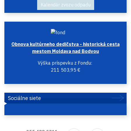
ZKO
Kalendár zvozu odpadu
Moldava nad Bodvou (Košice - okol
Moldava nad Bodvou
Moldava nad Bodvou (Košice - okol
Plasty - VZ
Moldava nad Bodvou
Obnova kultúrneho dedičstva - historická cesta
mestom Moldava nad Bodvou
Výška príspevku z Fondu:
211 503,95 €
Sociálne siete