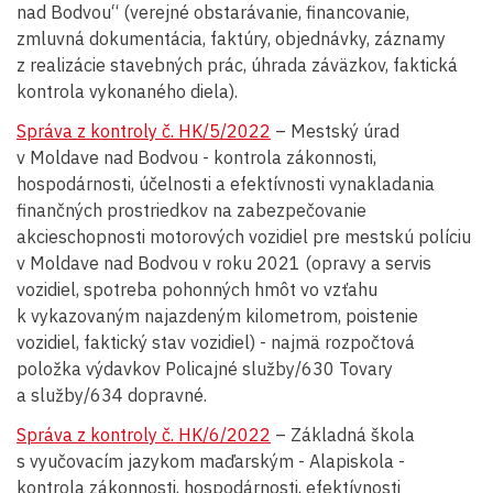
nad Bodvou“ (verejné obstarávanie, financovanie,
zmluvná dokumentácia, faktúry, objednávky, záznamy
z realizácie stavebných prác, úhrada záväzkov, faktická
kontrola vykonaného diela).
Správa z kontroly č. HK/5/2022
– Mestský úrad
v Moldave nad Bodvou - kontrola zákonnosti,
hospodárnosti, účelnosti a efektívnosti vynakladania
finančných prostriedkov na zabezpečovanie
akcieschopnosti motorových vozidiel pre mestskú políciu
v Moldave nad Bodvou v roku 2021 (opravy a servis
vozidiel, spotreba pohonných hmôt vo vzťahu
k vykazovaným najazdeným kilometrom, poistenie
vozidiel, faktický stav vozidiel) - najmä rozpočtová
položka výdavkov Policajné služby/630 Tovary
a služby/634 dopravné.
Správa z kontroly č. HK/6/2022
– Základná škola
s vyučovacím jazykom maďarským - Alapiskola -
kontrola zákonnosti, hospodárnosti, efektívnosti