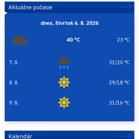
Aktuálne počasie
dnes, štvrtok 6. 8. 2026
40 °C
23 °C
7. 8.
31/20 °C
piatok
8. 8.
29/18 °C
sobota
9. 8.
31/16 °C
nedeľa
Kalendár