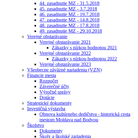
44. zasadnutie MZ - 31.5.2018
45. zasadnutie MZ - 3.7.2018
46. zasadnutie MZ - 19.7.2018
47. zasadnutie MZ - 14.8.2018
48. zasadnutie MZ - 17.8.2018
49. zasadnutie MZ - 29.10.2018
Verejné obstarávanie
Verejné obstarávanie 2021
Zákazky s nízkou hodnotou 2021
Verejné obstarávanie 2022
Zákazky s nízkou hodnotou 2022
Verejné obstarávanie 2023
Všeobecne záväzné nariadenia (VZN)
Financie mesta
Rozpočet
Záverečné účty
Výročné správy
Dotácie
Strategické dokumenty
Investičná výstavba
Obnova kultúrneho dedičstva - historická cesta
mestom Moldava nad Bodvou
Školstvo
Dokumenty
Školy a školské zariadenia