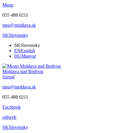
Menu
055 488 0211
msu@moldava.sk
SK
Slovensky
SK
Slovensky
EN
English
HU
Magyar
Moldava nad Bodvou
Szepsi
msu@moldava.sk
055 488 0211
Facebook
oldweb
SK
Slovensky