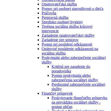
Opatrovateľská služba
Pomoc pri osobnej starostlivosti o dieťa
Práčovňa
Prepravná služba
Stredisko osobnej hygieny
Terénna sociálna služba krízovej
intervencie
Zariadenie opatrovateľskej služby
Zariadenie pre seniorov
Postup pri posúdení odkázanosti
Opätovné posúdenie odkázanosti na
sociálnu službu
Poskytnutie alebo zabezpečenie sociálnej
služby
Kritériá pre zaradenie do
poradovníka
Postup poskytnutia alebo
zabezpečenia sociálnej služby
Prednostné zabezpečenie sociálnej
služby
Finančný príspevok
Poskytovanie finančného príspevku
na prevádzku sociálnej služby -
postup občan