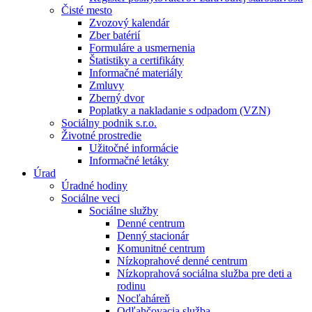
Čisté mesto
Zvozový kalendár
Zber batérií
Formuláre a usmernenia
Štatistiky a certifikáty
Informačné materiály
Zmluvy
Zberný dvor
Poplatky a nakladanie s odpadom (VZN)
Sociálny podnik s.r.o.
Životné prostredie
Užitočné informácie
Informačné letáky
Úrad
Úradné hodiny
Sociálne veci
Sociálne služby
Denné centrum
Denný stacionár
Komunitné centrum
Nízkoprahové denné centrum
Nízkoprahová sociálna služba pre deti a
rodinu
Nocľaháreň
Odľahčovacia služba