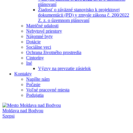
plánovaní
Žiadosť o záväzné stanovisko k projektovej
dokumentácii (PD) v zmysle zákona č. 200⁄2022
Z. z. o územnom plánovaní
Matričné udalosti
Nebytové priestory
Nájomné byty
Dotácie
Sociálne veci
Ochrana životného prostredia
Cintoríny
Iné
Výzvy na prevzatie zásielok
Kontakty
Napíšte nám
Počasie
Voľné pracovné miesta
Podujatia
Moldava nad Bodvou
Szepsi