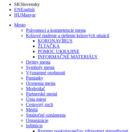
SK
Slovensky
EN
English
HU
Magyar
Mesto
Právomoci a kompetencie mesta
Krízové riadenie a riešenie krízových situácií
KORONAVÍRUS
ŽLTAČKA
POMOC UKRAJINE
INFORMAČNÉ MATERIÁLY
Dejiny mesta
Symboly mesta
Významné osobnosti
Pamiatky
Ocenenia mesta
Modrotlač
Partnerské mestá
Únia miest
Cestovný ruch
Médiá
Smútočné oznámenia
Organizácie
Inštitúcie
Register poskytovateľov zdravotnej starostlivosti