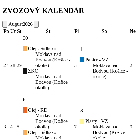
ZVOZOVÝ KALENDÁR
August
2026
Po
Ut
St
Št
Pi
So
Ne
30
Olej - Sídlisko
1
Moldava nad
Bodvou (Košice -
Papier - VZ
27
28
29
okolie)
31
Moldava nad
2
ZKO
Bodvou (Košice -
Moldava nad
okolie)
Bodvou (Košice -
okolie)
6
Olej - RD
8
Moldava nad
Bodvou (Košice -
Plasty - VZ
3
4
5
okolie)
7
Moldava nad
9
Olej - Sídlisko
Bodvou (Košice -
Moldava nad
okolie)