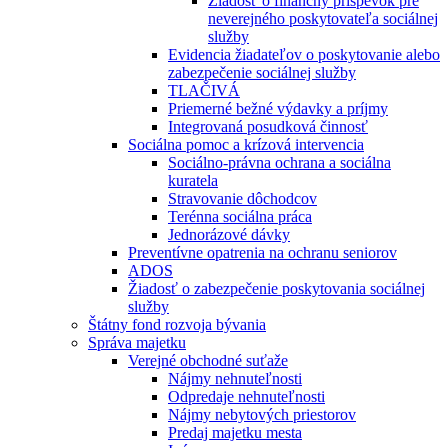
Žiadosť o finančný príspevok pre
neverejného poskytovateľa sociálnej
služby
Evidencia žiadateľov o poskytovanie alebo
zabezpečenie sociálnej služby
TLAČIVÁ
Priemerné bežné výdavky a príjmy
Integrovaná posudková činnosť
Sociálna pomoc a krízová intervencia
Sociálno-právna ochrana a sociálna
kuratela
Stravovanie dôchodcov
Terénna sociálna práca
Jednorázové dávky
Preventívne opatrenia na ochranu seniorov
ADOS
Žiadosť o zabezpečenie poskytovania sociálnej
služby
Štátny fond rozvoja bývania
Správa majetku
Verejné obchodné suťaže
Nájmy nehnuteľnosti
Odpredaje nehnuteľnosti
Nájmy nebytových priestorov
Predaj majetku mesta