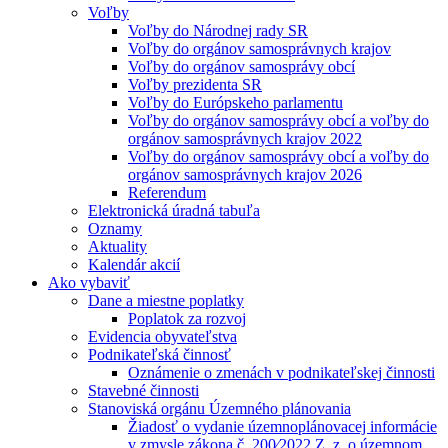
Voľby
Voľby do Národnej rady SR
Voľby do orgánov samosprávnych krajov
Voľby do orgánov samosprávy obcí
Voľby prezidenta SR
Voľby do Európskeho parlamentu
Voľby do orgánov samosprávy obcí a voľby do
orgánov samosprávnych krajov 2022
Voľby do orgánov samosprávy obcí a voľby do
orgánov samosprávnych krajov 2026
Referendum
Elektronická úradná tabuľa
Oznamy
Aktuality
Kalendár akcií
Ako vybaviť
Dane a miestne poplatky
Poplatok za rozvoj
Evidencia obyvateľstva
Podnikateľská činnosť
Oznámenie o zmenách v podnikateľskej činnosti
Stavebné činnosti
Stanoviská orgánu Územného plánovania
Žiadosť o vydanie územnoplánovacej informácie
v zmysle zákona č. 200⁄2022 Z. z. o územnom