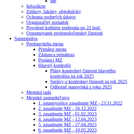
Iné
Infozákon
Zmluvy, faktúry, objednávky
Ochrana osobných údajov
Organizačný poriadok
Povolené kultúrne podujatia po 22 hod.
Oznamovanie protispoločenskej činnosti
Samospráva
Predstavitelia mesta
Primátor mesta
Zástupca primátora
Poslanci MZ
Hlavný kontrolór
Plány kontrolnej činnosti hlavného
kontrolóra na rok 2025
Správy o kontrolnej činnosti za rok 2025
Odborné stanoviská z roku 2025
Mestská rada
Mestské zastupiteľstvo
1. ustanovujúce zasadnutie MZ - 23.11.2022
2. zasadnutie MZ - 16.12.2022
3. zasadnutie MZ - 01.02.2023
4. zasadnutie MZ - 12.04.2023
5. zasadnutie MZ - 27.04.2023
6. zasadnutie MZ - 10.05.2023