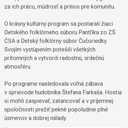
za ich prácu, múdrosť a prínos pre komunitu.
O krásny kultúrny program sa postarali žiaci
Detského folklórneho súboru Pantľika zo ZŠ
ČSA a Detský folklórny súbor Čučoriedky.
Svojím vystúpením potešili všetkých
prítomných a vytvorili radostnú, srdečnú
atmosféru
Po programe nasledovala voľná zábava
v sprievode hudobníka Štefana Farkaša. Hostia
si mohli zaspievať, zatancovať a v príjemnej
spoločnosti prežiť pekné popoludnie plné
úsmevov a dobrej nálady.