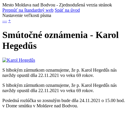
Mesto Moldava nad Bodvou
- Zjednodušená verzia stránok
Prepnúť na štandardný web
Späť na úvod
Nastavenie veľkosti písma
—
+
Smútočné oznámenia - Karol
Hegedűs
S hlbokým zármutkom oznamujeme, že p. Karol Hegedűs nás
navždy opustil dňa 22.11.2021 vo veku 69 rokov.
S hlbokým zármutkom oznamujeme, že p. Karol Hegedűs nás
navždy opustil dňa 22.11.2021 vo veku 69 rokov.
Posledná rozlúčka so zosnulým bude dňa 24.11.2021 o 15.00 hod.
v Dome smútku v Moldave nad Bodvou.