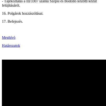
- Tájékoztatás a III/3307 számú Szepsi és Bodolló közötti közút
felújításáról.
16. Polgárok hozzászólásai.
17. Befejezés.
Meghívó
Határozatok