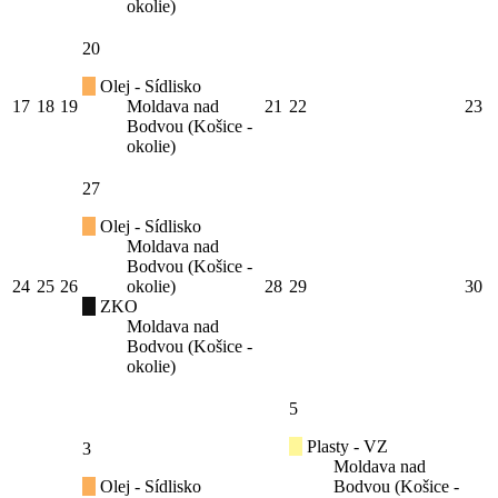
okolie)
20
Olej - Sídlisko
17
18
19
Moldava nad
21
22
23
Bodvou (Košice -
okolie)
27
Olej - Sídlisko
Moldava nad
Bodvou (Košice -
24
25
26
okolie)
28
29
30
ZKO
Moldava nad
Bodvou (Košice -
okolie)
5
Plasty - VZ
3
Moldava nad
Olej - Sídlisko
Bodvou (Košice -