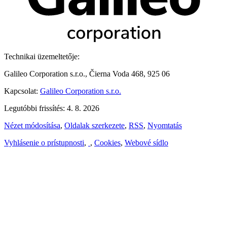
Technikai üzemeltetője:
Galileo Corporation s.r.o., Čierna Voda 468, 925 06
Kapcsolat:
Galileo Corporation s.r.o.
Legutóbbi frissítés: 4. 8. 2026
Nézet módosítása
,
Oldalak szerkezete
,
RSS
,
Nyomtatás
Vyhlásenie o prístupnosti
,
,
Cookies
,
Webové sídlo