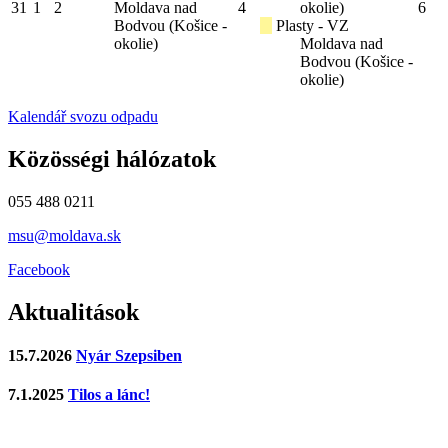
31
1
2
Moldava nad
4
okolie)
6
Bodvou (Košice -
Plasty - VZ
okolie)
Moldava nad
Bodvou (Košice -
okolie)
Kalendář svozu odpadu
Közösségi hálózatok
055 488 0211
msu@moldava.sk
Facebook
Aktualitások
15.7.2026
Nyár Szepsiben
7.1.2025
Tilos a lánc!