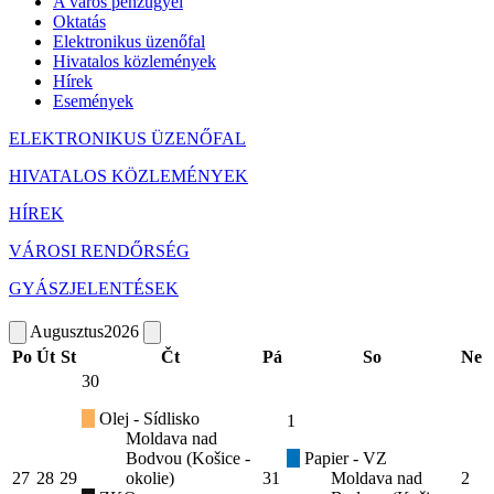
A város pénzügyei
Oktatás
Elektronikus üzenőfal
Hivatalos közlemények
Hírek
Események
ELEKTRONIKUS ÜZENŐFAL
HIVATALOS KÖZLEMÉNYEK
HÍREK
VÁROSI RENDŐRSÉG
GYÁSZJELENTÉSEK
Augusztus
2026
Po
Út
St
Čt
Pá
So
Ne
30
Olej - Sídlisko
1
Moldava nad
Bodvou (Košice -
Papier - VZ
27
28
29
okolie)
31
Moldava nad
2