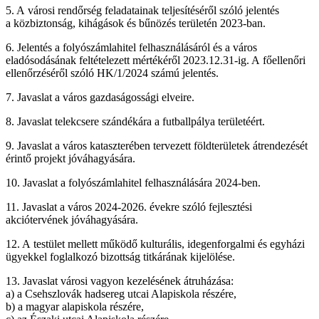
5. A városi rendőrség feladatainak teljesítéséről szóló jelentés
a közbiztonság, kihágások és bűnözés területén 2023-ban.
6. Jelentés a folyószámlahitel felhasználásáról és a város
eladósodásának feltételezett mértékéről 2023.12.31-ig. A főellenőri
ellenőrzéséről szóló HK/1/2024 számú jelentés.
7. Javaslat a város gazdaságossági elveire.
8. Javaslat telekcsere szándékára a futballpálya területéért.
9. Javaslat a város kataszterében tervezett földterületek átrendezését
érintő projekt jóváhagyására.
10. Javaslat a folyószámlahitel felhasználására 2024-ben.
11. Javaslat a város 2024-2026. évekre szóló fejlesztési
akciótervének jóváhagyására.
12. A testület mellett működő kulturális, idegenforgalmi és egyházi
ügyekkel foglalkozó bizottság titkárának kijelölése.
13. Javaslat városi vagyon kezelésének átruházása:
a) a Csehszlovák hadsereg utcai Alapiskola részére,
b) a magyar alapiskola részére,