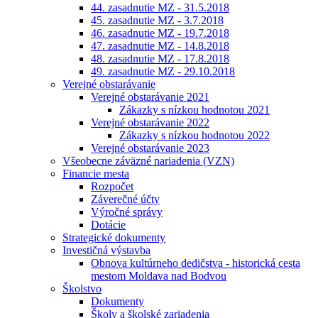
44. zasadnutie MZ - 31.5.2018
45. zasadnutie MZ - 3.7.2018
46. zasadnutie MZ - 19.7.2018
47. zasadnutie MZ - 14.8.2018
48. zasadnutie MZ - 17.8.2018
49. zasadnutie MZ - 29.10.2018
Verejné obstarávanie
Verejné obstarávanie 2021
Zákazky s nízkou hodnotou 2021
Verejné obstarávanie 2022
Zákazky s nízkou hodnotou 2022
Verejné obstarávanie 2023
Všeobecne záväzné nariadenia (VZN)
Financie mesta
Rozpočet
Záverečné účty
Výročné správy
Dotácie
Strategické dokumenty
Investičná výstavba
Obnova kultúrneho dedičstva - historická cesta
mestom Moldava nad Bodvou
Školstvo
Dokumenty
Školy a školské zariadenia