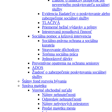
Žiadosť o finančný príspevok pre
neverejného poskytovateľa sociálnej
služby
Evidencia žiadateľov o poskytovanie alebo
zabezpečenie sociálnej služby
TLAČIVÁ
Priemerné bežné výdavky a príjmy
Integrovaná posudková činnosť
Sociálna pomoc a krízová intervencia
Sociálno-právna ochrana a sociálna
kuratela
Stravovanie dôchodcov
Terénna sociálna práca
Jednorázové dávky
Preventívne opatrenia na ochranu seniorov
ADOS
Žiadosť o zabezpečenie poskytovania sociálnej
služby
Štátny fond rozvoja bývania
Správa majetku
Verejné obchodné suťaže
Nájmy nehnuteľnosti
Odpredaje nehnuteľnosti
Nájmy nebytových priestorov
Predaj majetku mesta