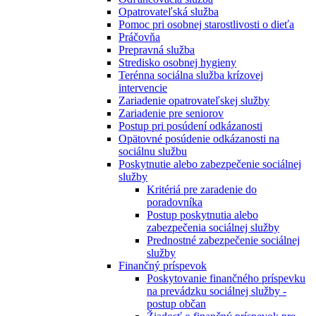
Opatrovateľská služba
Pomoc pri osobnej starostlivosti o dieťa
Práčovňa
Prepravná služba
Stredisko osobnej hygieny
Terénna sociálna služba krízovej
intervencie
Zariadenie opatrovateľskej služby
Zariadenie pre seniorov
Postup pri posúdení odkázanosti
Opätovné posúdenie odkázanosti na
sociálnu službu
Poskytnutie alebo zabezpečenie sociálnej
služby
Kritériá pre zaradenie do
poradovníka
Postup poskytnutia alebo
zabezpečenia sociálnej služby
Prednostné zabezpečenie sociálnej
služby
Finančný príspevok
Poskytovanie finančného príspevku
na prevádzku sociálnej služby -
postup občan