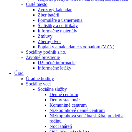
Čisté mesto
Zvozový kalendár
Zber batérií
Formuláre a usmernenia
Štatistiky a certifikáty
Informačné materiály
Zmluvy
Zberný dvor
Poplatky a nakladanie s odpadom (VZN)
Sociálny podnik s.r.o.
Životné prostredie
Užitočné informácie
Informačné letáky
Úrad
Úradné hodiny
Sociálne veci
Sociálne služby
Denné centrum
Denný stacionár
Komunitné centrum
Nízkoprahové denné centrum
Nízkoprahová sociálna služba pre deti a
rodinu
Nocľaháreň
Odľahčovacia služba