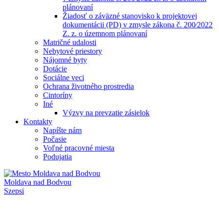
plánovaní
Žiadosť o záväzné stanovisko k projektovej
dokumentácii (PD) v zmysle zákona č. 200⁄2022
Z. z. o územnom plánovaní
Matričné udalosti
Nebytové priestory
Nájomné byty
Dotácie
Sociálne veci
Ochrana životného prostredia
Cintoríny
Iné
Výzvy na prevzatie zásielok
Kontakty
Napíšte nám
Počasie
Voľné pracovné miesta
Podujatia
Moldava nad Bodvou
Szepsi