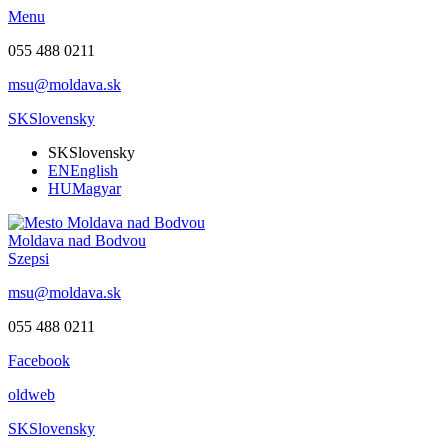
Menu
055 488 0211
msu@moldava.sk
SK
Slovensky
SK
Slovensky
EN
English
HU
Magyar
Moldava nad Bodvou
Szepsi
msu@moldava.sk
055 488 0211
Facebook
oldweb
SK
Slovensky