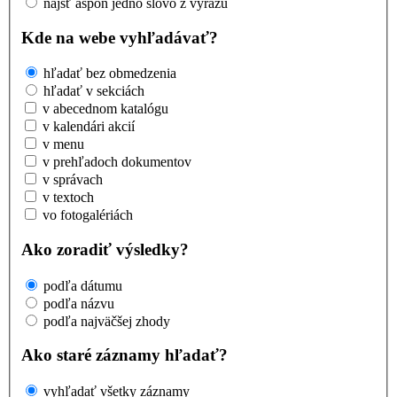
nájsť aspoň jedno slovo z výrazu
Kde na webe vyhľadávať?
hľadať bez obmedzenia
hľadať v sekciách
v abecednom katalógu
v kalendári akcií
v menu
v prehľadoch dokumentov
v správach
v textoch
vo fotogalériách
Ako zoradiť výsledky?
podľa dátumu
podľa názvu
podľa najväčšej zhody
Ako staré záznamy hľadať?
vyhľadať všetky záznamy