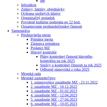
Iné
Infozákon
Zmluvy, faktúry, objednávky
Ochrana osobných údajov
Organizačný poriadok
Povolené kultúrne podujatia po 22 hod.
Oznamovanie protispoločenskej činnosti
Samospráva
Predstavitelia mesta
Primátor mesta
Zástupca primátora
Poslanci MZ
Hlavný kontrolór
Plány kontrolnej činnosti hlavného
kontrolóra na rok 2025
Správy o kontrolnej činnosti za rok 2025
Odborné stanoviská z roku 2025
Mestská rada
Mestské zastupiteľstvo
1. ustanovujúce zasadnutie MZ - 23.11.2022
2. zasadnutie MZ - 16.12.2022
3. zasadnutie MZ - 01.02.2023
4. zasadnutie MZ - 12.04.2023
5. zasadnutie MZ - 27.04.2023
6. zasadnutie MZ - 10.05.2023