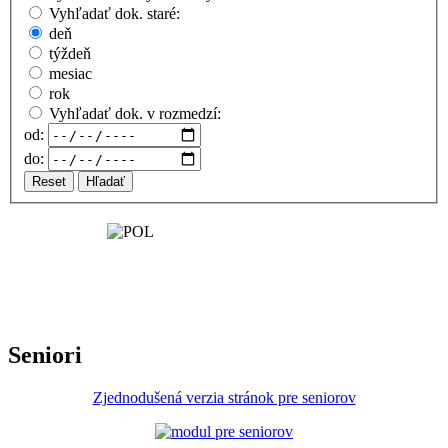
Vyhľadať dok. staré:
deň
týždeň
mesiac
rok
Vyhľadať dok. v rozmedzí:
od:
do:
Reset
Hľadať
Seniori
Zjednodušená verzia stránok pre seniorov