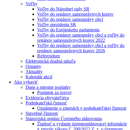
Voľby
Voľby do Národnej rady SR
Voľby do orgánov samosprávnych krajov
Voľby do orgánov samosprávy obcí
Voľby prezidenta SR
Voľby do Európskeho parlamentu
Voľby do orgánov samosprávy obcí a voľby do
orgánov samosprávnych krajov 2022
Voľby do orgánov samosprávy obcí a voľby do
orgánov samosprávnych krajov 2026
Referendum
Elektronická úradná tabuľa
Oznamy
Aktuality
Kalendár akcií
Ako vybaviť
Dane a miestne poplatky
Poplatok za rozvoj
Evidencia obyvateľstva
Podnikateľská činnosť
Oznámenie o zmenách v podnikateľskej činnosti
Stavebné činnosti
Stanoviská orgánu Územného plánovania
Žiadosť o vydanie územnoplánovacej informácie
v zmysle zákona č. 200⁄2022 Z. z. o územnom