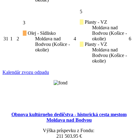
5
Plasty - VZ
3
Moldava nad
Olej - Sídlisko
Bodvou (Košice -
31
1
2
Moldava nad
4
okolie)
6
Bodvou (Košice -
Plasty - VZ
okolie)
Moldava nad
Bodvou (Košice -
okolie)
Kalendár zvozu odpadu
Obnova kultúrneho dedičstva - historická cesta mestom
Moldava nad Bodvou
Výška príspevku z Fondu:
211 503,95 €