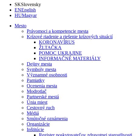
SK
Slovensky
EN
English
HU
Magyar
Mesto
Právomoci a kompetencie mesta
Krízové riadenie a riešenie krízových situácií
KORONAVÍRUS
ŽLTAČKA
POMOC UKRAJINE
INFORMAČNÉ MATERIÁLY
Dejiny mesta
Symboly mesta
Významné osobnosti
Pamiatky
Ocenenia mesta
Modrotlač
Partnerské mestá
Únia miest
Cestovný ruch
Médiá
Smútočné oznámenia
Organizácie
Inštitúcie
Register poskytovateľov zdravotnej starostlivosti